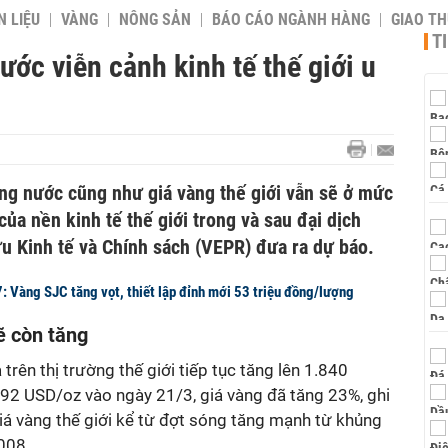
 LIỆU
VÀNG
NÔNG SẢN
BÁO CÁO NGÀNH HÀNG
GIAO T
T
rước viễn cảnh kinh tế thế giới u
ng nước cũng như giá vàng thế giới vẫn sẽ ở mức
̉a nền kinh tế thế giới trong và sau đại dịch
u Kinh tế và Chính sách (VEPR) đưa ra dự báo.
: Vàng SJC tăng vọt, thiết lập đỉnh mới 53 triệu đồng/lượng
 còn tăng
 trên thị trường thế giới tiếp tục tăng lên 1.840
92 USD/oz vào ngày 21/3, giá vàng đã tăng 23%, ghi
iá vàng thế giới kể từ đợt sóng tăng mạnh từ khủng
008.