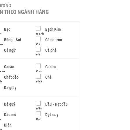
HƯƠNG
IN THEO NGÀNH HÀNG
Bạc
Bạch Kim
Bông - Sợi
Cá da trơn
Cá ngừ
Cà phê
Cacao
Cao su
Chất dẻo
Chè
Da giày
Đá quý
Dầu - Hạt dầu
Dầu mỏ
Dệt may
Điện