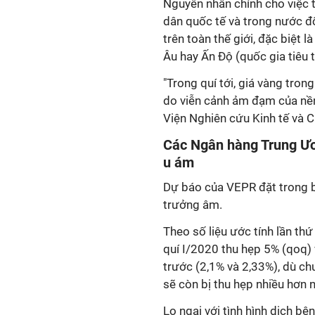
Nguyên nhân chính cho việc ta
dân quốc tế và trong nước đ
trên toàn thế giới, đặc biệt l
Âu hay Ấn Độ (quốc gia tiêu t
"Trong quí tới, giá vàng trong 
do viễn cảnh ảm đạm của nề
Viện Nghiên cứu Kinh tế và C
Các Ngân hàng Trung Ươn
u ám
Dự báo của VEPR đặt trong bố
trưởng âm.
Theo số liệu ước tính lần thư
Mỹ quí I/2020 thu hẹp 5% (qo
năm trước (2,1% và 2,33%), 
nước này sẽ còn bị thu hẹp n
Lo ngại với tình hình dịch bệ