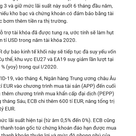
 3 và giữ mức lãi suất này suốt 6 tháng đầu năm,
 phiếu kho bạc và chứng khoán có đảm bảo bằng tài
c bơm thêm tiền ra thị trường.
ỗ trợ tài khóa đã được tung ra, ước tính sẽ làm hụt
 tỉ USD trong năm tài khóa 2020.
R dự báo kinh tế khối này sẽ tiếp tục đà suy yếu vốn
 Cụ thể, khu vực EU27 và EA19 suy giảm lần lượt tại
% (yoy) trong quí I/2020.
ID-19, vào tháng 4, Ngân hàng Trung ương châu Âu
ỉ EUR vào chương trình mua tài sản (APP) đến cuối
 thêm chương trình mua khẩn cấp đại dịch (PEPP)
g tháng Sáu, ECB chi thêm 600 tỉ EUR, nâng tổng trị
tỷ EUR.
ức lãi suất hiện tại (từ âm 0,5% đến 0%). ECB cũng
ản thanh toán gốc từ chứng khoán đáo hạn được mua
ện thanh khoản thuận lợi và mức độ phong phú của