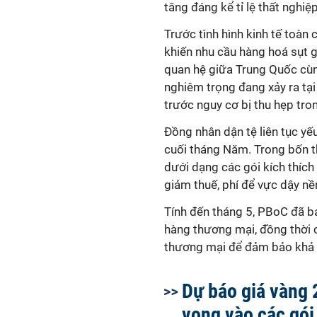
tăng đáng kể tỉ lệ
thất nghiệ
Trước tình hình kinh tế toàn
khiến nhu cầu hàng hoá sụt 
quan hệ giữa Trung Quốc cùng
nghiêm trọng đang xảy ra tạ
trước nguy cơ bị thu hẹp tron
Đồng nhân dận tệ liên tục yếu
cuối tháng Năm. Trong bốn t
dưới dạng các gói kích thích 
giảm thuế, phí để vực dậy nền
Tính đến tháng 5, PBoC đã ba
hàng thương mại, đồng thời 
thương mại để đảm bảo khả 
Dự báo giá vàng 
vọng vào các gói 