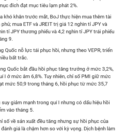
mục đích đạt mục tiêu
lạm phát
2%.
ua khó khăn trước mắt, BoJ thực hiện mua thêm tài
 phủ; mua ETF và JREIT trị giá 12 nghìn tỉ JPY và
n tỉ JPY thương phiếu và 4,2 nghìn tỉ JPY trái phiếu
áng 9.
ng Quốc nỗ lực tái phục hồi, nhưng theo VEPR, triển
iều bất trắc.
rung Quốc bắt đầu hồi phục tăng trưởng ở mức 3,2%,
í I ở mức âm 6,8%. Tuy nhiên, chỉ số
PMI
giữ mức
đạt mức 50,9 trong tháng 6, hồi phục từ mức 35,7
 suy giảm mạnh trong quí I nhưng có dấu hiệu hồi
iểm vào tháng 5.
hỉ số về sản xuất đều tăng nhưng sự hồi phục của
 đánh giá là chậm hơn so với kỳ vọng. Dịch bệnh làm