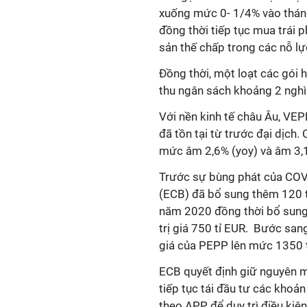
xuống mức 0- 1/4% vào tháng
đồng thời tiếp tục mua trái
sản thế chấp trong các nỗ lự
Đồng thời, một loạt các gói h
thu ngân sách
khoảng 2 nghìn
Với nền kinh tế châu Âu, VEP
đã tồn tại từ trước đại dịch.
mức âm 2,6% (yoy) và âm 3,1
Trước sự bùng phát của COV
(ECB) đã bổ sung thêm 120 t
năm 2020 đồng thời bổ sung
trị giá 750 tỉ EUR. Bước san
giá của PEPP lên mức 1350 
ECB quyết định giữ nguyên m
tiếp tục tái đầu tư các kho
theo APP để duy trì điều ki