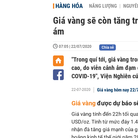
HÀNG HÓA
NĂNG LƯỢNG
NGUYÊN
Giá vàng sẽ còn tăng t
ám
07:05 | 22/07/2020
Chia sẻ
"Trong quí tới, giá vàng tro
cao, do viễn cảnh ảm đạm cu
COVID-19", Viện Nghiên cứ
Giá vàng hôm nay 22/7
22-07-2020
Giá vàng
được dự báo sẽ
Giá vàng
tính đến 22h tối qua
USD/oz. Tính từ mức đáy 1.4
nhận đà tăng giá mạnh của g
hoảng kinh tế thế giới năm 2