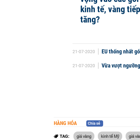
kinh tế, vàng tiế
tăng?
EU thống nhất gói
21-07-2020
Vừa vượt ngưỡng 
21-07-2020
HÀNG HÓA
Chia sẻ
giá vàng
kinh tế Mỹ
giá v
TAG: