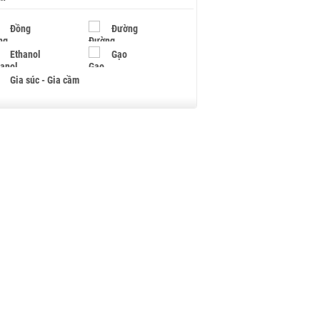
Đồng
Đường
Ethanol
Gạo
Gia súc - Gia cầm
Giấy
Gỗ
Hạt điều
Hồ tiêu - Hạt tiêu
Khí đốt
Kim loại khác
Mắc ca
Muối
Ngũ cốc
Nhựa - Hạt nhựa
Palladium
Phân bón