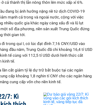
p
ở cả thành thị lẫn nông thôn lên mức xấp xỉ 6%.
 cầu đang bị ảnh hưởng nặng nề từ dịch COVID-19
giảm mạnh cả trong và ngoài nước, cộng với việc
 nhiều quốc gia khác ngày càng xấu đi và lũ lụt
i một số địa phương, nền sản xuất Trung Quốc đứng
g thời gian tới.
 đi trong quí I, có lúc đạt đỉnh 7,16 CNY/USD vào
háng đầu năm, Trung Quốc đã chi khoảng 16,4 tỉ USD
kinh tế cùng với 112,5 tỉ USD dưới hình thức cắt
 kinh tế.
 lần cắt giảm tỷ lệ dự trữ bắt buộc tại các ngân
cung cấp khoảng 1,8 nghìn tỉ CNY cho các ngân hàng
năng cung cấp vốn cho nền kinh tế.
22/7: Kì
kích thích