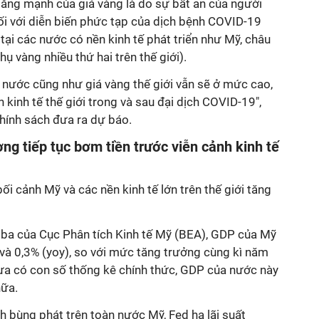
̆ng mạnh của giá vàng là do sự bất an của người
ối với diễn biến phức tạp của dịch bệnh COVID-19
à tại các nước có nền kinh tế phát triển như Mỹ, châu
hụ vàng nhiều thứ hai trên thế giới).
nước cũng như giá vàng thế giới vẫn sẽ ở mức cao,
n kinh tế thế giới trong và sau đại dịch COVID-19",
hính sách đưa ra dự báo.
g tiếp tục bơm tiền trước viễn cảnh kinh tế
i cảnh Mỹ và các nền kinh tế lớn trên thế giới tăng
́ ba của Cục Phân tích Kinh tế Mỹ (BEA),
GDP
của
q) và 0,3% (yoy), so với mức tăng trưởng cùng kì
dù chưa có con số thống kê chính thức, GDP của
hiều hơn nữa.
nh bùng phát trên toàn nước Mỹ, Fed hạ lãi suất