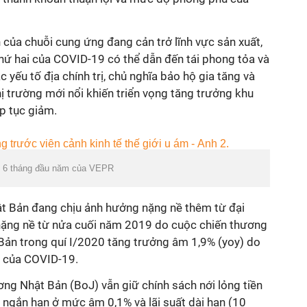
của chuỗi cung ứng đang cản trở lĩnh vực sản xuất,
thứ hai của COVID-19 có thể dẫn đến tái phong tỏa và
c yếu tố địa chính trị, chủ nghĩa bảo hộ gia tăng và
ị trường mới nổi khiến triển vọng tăng trưởng khu
p tục giảm.
m 6 tháng đầu năm của VEPR
ật Bản đang chịu ảnh hưởng nặng nề thêm từ đại
nặng nề từ nửa cuối năm 2019 do cuộc chiến thương
 Bản trong quí I/2020 tăng trưởng âm 1,9% (yoy) do
i của COVID-19.
ng Nhật Bản (BoJ) vẫn giữ chính sách nới lỏng tiền
ất ngắn hạn ở mức âm 0,1% và lãi suất dài hạn (10