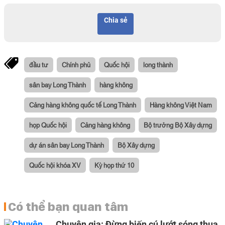
Chia sẻ
đầu tư
Chính phủ
Quốc hội
long thành
sân bay Long Thành
hàng không
Cảng hàng không quốc tế Long Thành
Hàng không Việt Nam
họp Quốc hội
Cảng hàng không
Bộ trưởng Bộ Xây dựng
dự án sân bay Long Thành
Bộ Xây dựng
Quốc hội khóa XV
Kỳ họp thứ 10
Có thể bạn quan tâm
Chuyên gia: Đừng biến cú lướt sóng thua