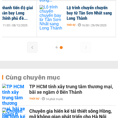
 nhanh tiến độ giai
Lộ trình chuyển chuyến
 sân bay Long
bay từ Tân Sơn Nhất sang
 Chính phủ đề...
Long Thành
THỜI SỰ
-
11:03 | 08/12/2025
16:00 | 29/09/2025
Cùng chuyên mục
TP HCM tính xây trung tâm thương mại,
bãi xe ngầm ở Bến Thành
THỜI SỰ
-
14 phút trước
Chuyên gia hiến kế tái thiết sông Hồng,
mở không gian phát triển cho Hà Nội