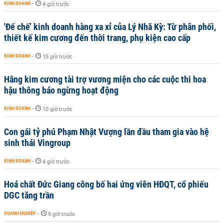
KINH DOANH
-
4 giờ trước
'Đế chế’ kinh doanh hàng xa xỉ của Lý Nhã Kỳ: Từ phân phối,
thiết kế kim cương đến thời trang, phụ kiện cao cấp
KINH DOANH
-
15 giờ trước
Hãng kim cương tài trợ vương miện cho các cuộc thi hoa
hậu thông báo ngừng hoạt động
KINH DOANH
-
10 giờ trước
Con gái tỷ phú Phạm Nhật Vượng lần đầu tham gia vào hệ
sinh thái Vingroup
KINH DOANH
-
4 giờ trước
Hoá chất Đức Giang công bố hai ứng viên HĐQT, cổ phiếu
DGC tăng trần
DOANH NGHIỆP
-
9 giờ trước