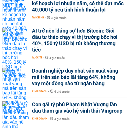
kế hoạch lợi nhuận năm, có thể đạt mốc
40.000 tỷ nếu tình hình thuận lợi
TÀI CHÍNH
-
3 giờ trước
AI trở nên 'đáng sợ' hơn Bitcoin: Giới
đầu tư tháo chạy vì thị trường bốc hơi
40%, 150 tỷ USD bị rút không thương
tiếc
QUỐC TẾ
-
4 giờ trước
Doanh nghiệp duy nhất sản xuất vàng
mã trên sàn báo lãi tăng 64%, không
vay một đồng nào từ ngân hàng
KINH DOANH
-
4 giờ trước
Con gái tỷ phú Phạm Nhật Vượng lần
đầu tham gia vào hệ sinh thái Vingroup
KINH DOANH
-
4 giờ trước