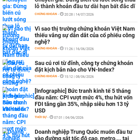
lỗ thành khoản đầu tư dài hạn bất đắc dĩ
CHỨNG KHOÁN
-
20:28 | 14/07/2026
Vì sao thị trường chứng khoán Việt Nam
thiếu vắng sự dẫn dắt của cổ phiếu công
nghệ?
CHỨNG KHOÁN
-
11:26 | 16/06/2026
Sau cú rơi từ đỉnh, công ty chứng khoán
đặt kịch bản nào cho VN-Index?
CHỨNG KHOÁN
-
15:12 | 08/06/2026
[Infographic] Bức tranh kinh tế 5 tháng
đầu năm: CPI vượt mức 4%, thu hút vốn
FDI tăng gần 35%, nhập siêu hơn 13 tỷ
USD
THỜI SỰ
-
07:01 | 04/06/2026
Doanh nghiệp Trung Quốc muốn đầu tư
vào đường sắt tốc độ cao, metro,... tại