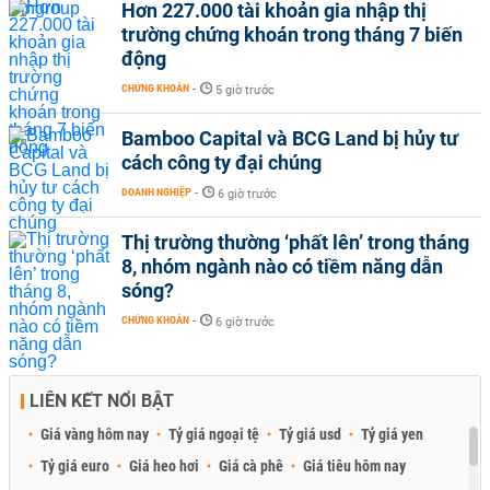
Hơn 227.000 tài khoản gia nhập thị
trường chứng khoán trong tháng 7 biến
động
CHỨNG KHOÁN
-
5 giờ trước
Bamboo Capital và BCG Land bị hủy tư
cách công ty đại chúng
DOANH NGHIỆP
-
6 giờ trước
Thị trường thường ‘phất lên’ trong tháng
8, nhóm ngành nào có tiềm năng dẫn
sóng?
CHỨNG KHOÁN
-
6 giờ trước
LIÊN KẾT NỔI BẬT
Giá vàng hôm nay
Tỷ giá ngoại tệ
Tỷ giá usd
Tỷ giá yen
Tỷ giá euro
Giá heo hơi
Giá cà phê
Giá tiêu hôm nay