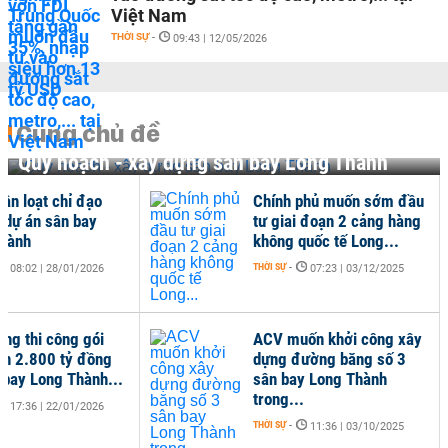
Việt Nam
THỜI SỰ
-
09:43 | 12/05/2026
Cùng chủ đề
Quy hoạch - xây dựng sân bay Long Thành
ận loạt chỉ đạo
Chính phủ muốn sớm đầu
i dự án sân bay
tư giai đoạn 2 cảng hàng
hành
không quốc tế Long...
THỜI SỰ
-
08:02 | 28/01/2026
07:23 | 03/12/2025
ợng thi công gói
ACV muốn khởi công xây
ơn 2.800 tỷ đồng
dựng đường băng số 3
n bay Long Thành...
sân bay Long Thành
trong...
17:36 | 22/01/2026
THỜI SỰ
-
11:36 | 03/10/2025