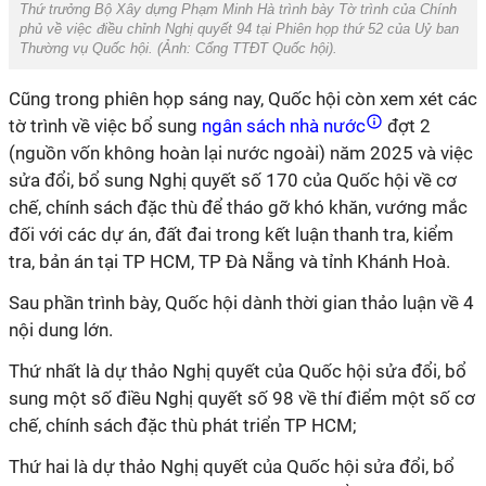
Thứ trưởng Bộ Xây dựng Phạm Minh Hà trình bày Tờ trình của Chính
phủ về việc điều chỉnh Nghị quyết 94 tại Phiên họp thứ 52 của Uỷ ban
Thường vụ Quốc hội. (Ảnh:
Cổng TTĐT Quốc hội
).
Cũng trong phiên họp sáng nay, Quốc hội còn xem xét các
tờ trình về việc bổ sung
ngân sách nhà nước
đợt 2
(nguồn vốn không hoàn lại nước ngoài) năm 2025 và việc
sửa đổi, bổ sung Nghị quyết số 170 của Quốc hội về cơ
chế, chính sách đặc thù để tháo gỡ khó khăn, vướng mắc
đối với các dự án, đất đai trong kết luận thanh tra, kiểm
tra, bản án tại TP HCM, TP Đà Nẵng và tỉnh Khánh Hoà.
Sau phần trình bày, Quốc hội dành thời gian thảo luận về 4
nội dung lớn.
Thứ nhất là dự thảo Nghị quyết của Quốc hội sửa đổi, bổ
sung một số điều Nghị quyết số 98 về thí điểm một số cơ
chế, chính sách đặc thù phát triển TP HCM;
Thứ hai là dự thảo Nghị quyết của Quốc hội sửa đổi, bổ