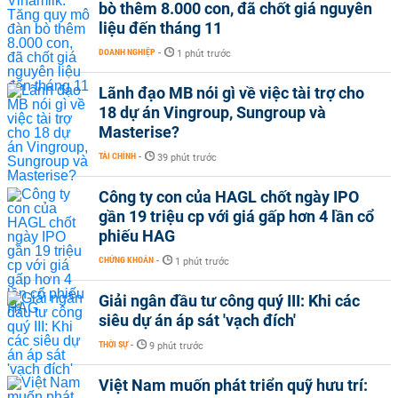
bò thêm 8.000 con, đã chốt giá nguyên
liệu đến tháng 11
DOANH NGHIỆP
-
1 phút trước
Lãnh đạo MB nói gì về việc tài trợ cho
18 dự án Vingroup, Sungroup và
Masterise?
TÀI CHÍNH
-
39 phút trước
Công ty con của HAGL chốt ngày IPO
gần 19 triệu cp với giá gấp hơn 4 lần cổ
phiếu HAG
CHỨNG KHOÁN
-
1 phút trước
Giải ngân đầu tư công quý III: Khi các
siêu dự án áp sát 'vạch đích'
THỜI SỰ
-
9 phút trước
Việt Nam muốn phát triển quỹ hưu trí: