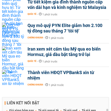
Từ tiết kiệm gia đình thành nguồn cấp
vốn dài hạn và kinh nghiệm từ Malaysia
QUỐC TẾ
-
1 phút trước
Quy mô quỹ PYN Elite giảm hơn 2.100
tỷ đồng sau tháng 7 ‘tồi tệ’
CHỨNG KHOÁN
-
1 phút trước
Iran xem xét cấm tàu Mỹ qua eo biển
Hormuz, giá dầu bật tăng trở lại
QUỐC TẾ
-
1 phút trước
Thành viên HĐQT VPBankS xin từ
nhiệm
CHỨNG KHOÁN
-
1 phút trước
LIÊN KẾT NỔI BẬT
Giá vàng hôm nay
Tỷ giá ngoại tệ
Tỷ giá usd
Tỷ giá yen