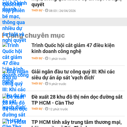
quyết
THỜI SỰ
-
08:03 | 24/04/2026
Cùng chuyên mục
Trình Quốc hội cắt giảm 47 điều kiện
kinh doanh công nghệ
THỜI SỰ
-
1 phút trước
Giải ngân đầu tư công quý III: Khi các
siêu dự án áp sát 'vạch đích'
THỜI SỰ
-
9 phút trước
Đề xuất 28 khu đô thị nén dọc đường sắt
TP HCM - Cần Thơ
THỜI SỰ
-
12 phút trước
TP HCM tính xây trung tâm thương mại,