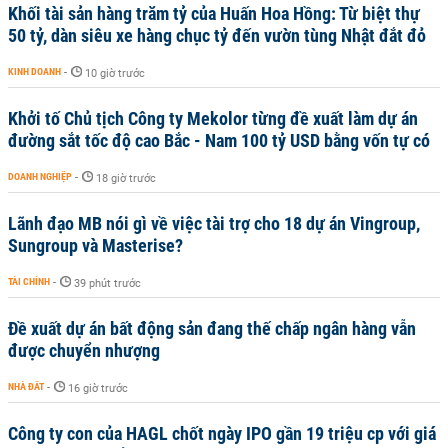
Khối tài sản hàng trăm tỷ của Huấn Hoa Hồng: Từ biệt thự
50 tỷ, dàn siêu xe hàng chục tỷ đến vườn tùng Nhật đắt đỏ
KINH DOANH
-
10 giờ trước
Khởi tố Chủ tịch Công ty Mekolor từng đề xuất làm dự án
đường sắt tốc độ cao Bắc - Nam 100 tỷ USD bằng vốn tự có
DOANH NGHIỆP
-
18 giờ trước
Lãnh đạo MB nói gì về việc tài trợ cho 18 dự án Vingroup,
Sungroup và Masterise?
TÀI CHÍNH
-
39 phút trước
Đề xuất dự án bất động sản đang thế chấp ngân hàng vẫn
được chuyển nhượng
NHÀ ĐẤT
-
16 giờ trước
Công ty con của HAGL chốt ngày IPO gần 19 triệu cp với giá