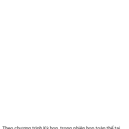
Theo chương trình Kỳ họp, trong phiên họp toàn thể tại