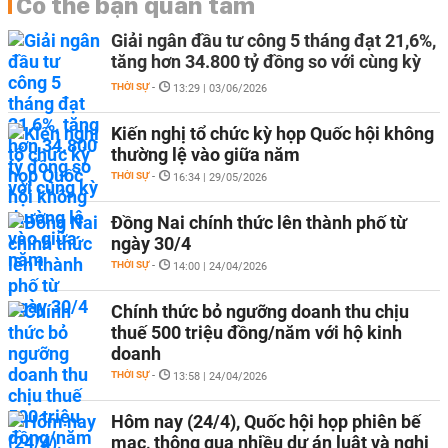
Có thể bạn quan tâm
Giải ngân đầu tư công 5 tháng đạt 21,6%,
tăng hơn 34.800 tỷ đồng so với cùng kỳ
THỜI SỰ
-
13:29 | 03/06/2026
Kiến nghị tổ chức kỳ họp Quốc hội không
thường lệ vào giữa năm
THỜI SỰ
-
16:34 | 29/05/2026
Đồng Nai chính thức lên thành phố từ
ngày 30/4
THỜI SỰ
-
14:00 | 24/04/2026
Chính thức bỏ ngưỡng doanh thu chịu
thuế 500 triệu đồng/năm với hộ kinh
doanh
THỜI SỰ
-
13:58 | 24/04/2026
Hôm nay (24/4), Quốc hội họp phiên bế
mạc, thông qua nhiều dự án luật và nghị