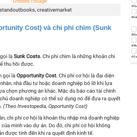
 standoutbooks, creativemarket
ortunity Cost) và chi phí chìm (Sunk
gọi là
Sunk Costs.
Chi phí chìm là những khoản chi
hể thu hồi được.
h gọi là
Opportunity Cost
. Chi phí cơ hội là đại diện
nhân, nhà đầu tư hoặc doanh nghiệp bỏ lỡ khi lựa
lựa chọn phương án khác. Mặc dù báo cáo tài chính
i, chủ doanh nghiệp có thể sử dụng nó để đưa ra quyết
n.
(Theo Investopedia, Opportunity Cost)
ản, chi phí cơ hội là khoản thu nhập mà doanh nghiệp
của mình vào dự án. Do đó, chi phí cơ hội không
n được tính đến khi ra quyết định kinh tế.