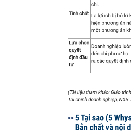
chi.
Tính chất
Là lợi ích bị bỏ lỡ
hiện phương án nà
một phương án kh
Lựa chọn
Doanh nghiệp luôn
quyết
đến chi phí cơ hội
định đầu
ra các quyết định 
tư
(Tài liệu tham kháo: Giáo trì
Tài chính doanh nghiệp, NXB T
5 Tại sao (5 Whys
Bản chất và nội 