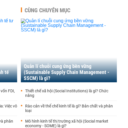
CÙNG CHUYÊN MỤC
Quản lí chuỗi cung ứng bền vững
nh tế
(Sustainable Supply Chain Management -
SSCM) là gì?
 vốn FDI,
Thiết chế xã hội (Social Institutions) là gì? Chức
năng
a: Việc vô
Rào cản về thể chế kinh tế là gì? Bản chất và phân
loại
 và phân
Mô hình kinh tế thị trường xã hội (Social market
economy - SOME) là gì?