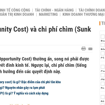
INH TẾ CÔNG CỘNG
TÀI CHÍNH - NGÂN HÀNG
TÀI CHÍNH DOAN
UẢN TRỊ KINH DOANH
MARKETING
KINH DOANH THƯƠNG MẠI
T
unity Cost) và chi phí chìm (Sunk
 Opportunity Cost) thường ẩn, song nó phải được
ết đinh kinh tế. Ngược lại, chi phí chìm (tiếng
h hưởng đến các quyết định này.
ory cost) là gì? Đặc điểm của chi phí tồn kho
à gì? Nguyên nhân gây ra lạm phát
CPI) là gì? Ý nghĩa và cách xây dựng