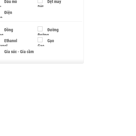
Dầu mỏ
Dệt may
Điện
Đồng
Đường
Ethanol
Gạo
Gia súc - Gia cầm
Giấy
Gỗ
Hạt điều
Hồ tiêu - Hạt tiêu
Khí đốt
Kim loại khác
Mắc ca
Muối
Ngũ cốc
Nhựa - Hạt nhựa