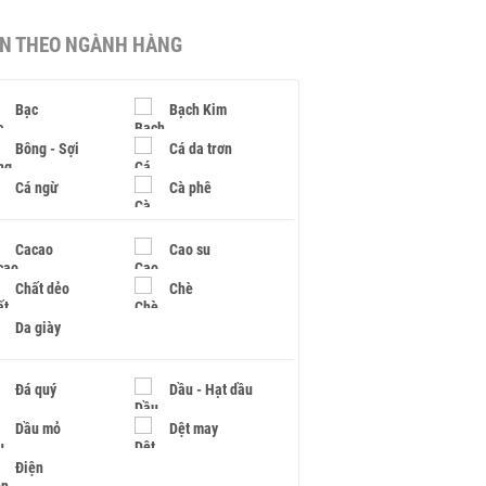
IN THEO NGÀNH HÀNG
Bạc
Bạch Kim
Bông - Sợi
Cá da trơn
Cá ngừ
Cà phê
Cacao
Cao su
Chất dẻo
Chè
Da giày
Đá quý
Dầu - Hạt dầu
Dầu mỏ
Dệt may
Điện