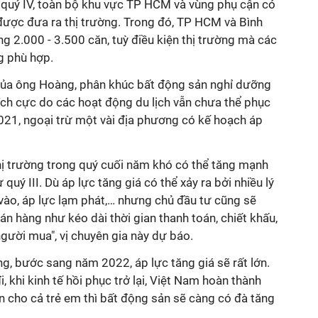
 quý IV, toàn bộ khu vực TP HCM và vùng phụ cận có
được đưa ra thị trường. Trong đó, TP HCM và Bình
 2.000 - 3.500 căn, tuỳ điều kiện thị trường mà các
g phù hợp.
 của ông Hoàng, phân khúc bất động sản nghỉ dưỡng
ích cực do các hoạt động du lịch vẫn chưa thể phục
21, ngoại trừ một vài địa phương có kế hoạch áp
 thị trường trong quý cuối năm khó có thể tăng mạnh
quý III. Dù áp lực tăng giá có thể xảy ra bởi nhiều lý
vào, áp lực lạm phát,… nhưng chủ đầu tư cũng sẽ
n hàng như kéo dài thời gian thanh toán, chiết khấu,
người mua", vị chuyên gia này dự báo.
g, bước sang năm 2022, áp lực tăng giá sẽ rất lớn.
i, khi kinh tế hồi phục trở lại, Việt Nam hoàn thành
n cho cả trẻ em thì bất động sản sẽ càng có đà tăng