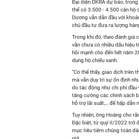
Đại diện DKRA dự báo, trong
thể có 3.500 - 4.500 căn hộ 
Dương vẫn dẫn đầu với khoảng
chủ đầu tư đưa ra lượng hàn
Trong khi đó, theo đánh giá
vẫn chưa có nhiều dấu hiệu t
hồi mạnh cho đến hết năm 20
dụng hộ chiếu xanh.
"Có thể thấy, giao dịch trên
mà vẫn duy trì sự ổn định như 
do tác động như chi phí đầu 
tăng cường các chính sách bá
hỗ trợ lãi suất,… để hấp dẫn 
Tuy nhiên, ông Hoàng cho rằn
Đặc biệt, từ quý II/2022 trở đ
mục tiêu tiêm chủng toàn dâ
giá.