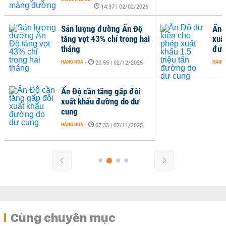
14:37 | 02/02/2026
Sản lượng đường Ấn Độ
Ấn 
tăng vọt 43% chỉ trong hai
xuất
tháng
đườ
HÀNG HÓA
-
HÀNG
20:55 | 02/12/2025
Ấn Độ cần tăng gấp đôi
xuất khẩu đường do dư
cung
HÀNG HÓA
-
07:33 | 07/11/2025
Cùng chuyên mục