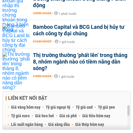
động
CHỨNG KHOÁN
-
1 phút trước
Bamboo Capital và BCG Land bị hủy tư
cách công ty đại chúng
DOANH NGHIỆP
-
1 giờ trước
Thị trường thường ‘phất lên’ trong tháng
8, nhóm ngành nào có tiềm năng dẫn
sóng?
CHỨNG KHOÁN
-
1 giờ trước
LIÊN KẾT NỔI BẬT
Giá vàng hôm nay
Tỷ giá ngoại tệ
Tỷ giá usd
Tỷ giá yen
Tỷ giá euro
Giá heo hơi
Giá cà phê
Giá tiêu hôm nay
Lãi suất ngân hàng
Giá xăng dầu
Giá thép hôm nay
Giá sầu riêng
Giá thịt heo
Giá gạo
Giá cao su