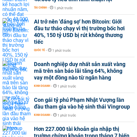
TÀI CHÍNH
-
1 phút trước
AI trở nên 'đáng sợ' hơn Bitcoin: Giới
đầu tư tháo chạy vì thị trường bốc hơi
40%, 150 tỷ USD bị rút không thương
tiếc
QUỐC TẾ
-
1 phút trước
Doanh nghiệp duy nhất sản xuất vàng
mã trên sàn báo lãi tăng 64%, không
vay một đồng nào từ ngân hàng
KINH DOANH
-
1 phút trước
Con gái tỷ phú Phạm Nhật Vượng lần
đầu tham gia vào hệ sinh thái Vingroup
KINH DOANH
-
1 phút trước
Hơn 227.000 tài khoản gia nhập thị
trường chứng khoán trong tháng 7 biến