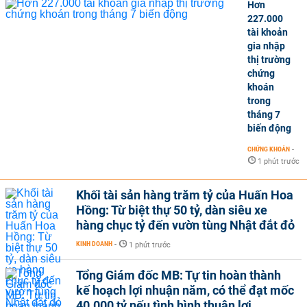
Hơn
227.000
tài khoản
gia nhập
thị trường
chứng
khoán
trong
tháng 7
biến động
CHỨNG KHOÁN
-
1 phút trước
Khối tài sản hàng trăm tỷ của Huấn Hoa
Hồng: Từ biệt thự 50 tỷ, dàn siêu xe
hàng chục tỷ đến vườn tùng Nhật đắt đỏ
KINH DOANH
-
1 phút trước
Tổng Giám đốc MB: Tự tin hoàn thành
kế hoạch lợi nhuận năm, có thể đạt mốc
40.000 tỷ nếu tình hình thuận lợi