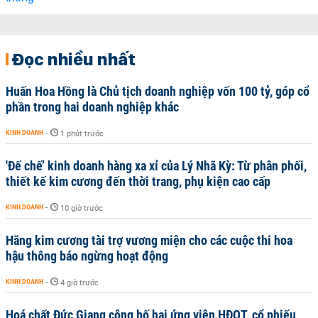
Đọc nhiều nhất
Huấn Hoa Hồng là Chủ tịch doanh nghiệp vốn 100 tỷ, góp cổ
phần trong hai doanh nghiệp khác
KINH DOANH
-
1 phút trước
'Đế chế’ kinh doanh hàng xa xỉ của Lý Nhã Kỳ: Từ phân phối,
thiết kế kim cương đến thời trang, phụ kiện cao cấp
KINH DOANH
-
10 giờ trước
Hãng kim cương tài trợ vương miện cho các cuộc thi hoa
hậu thông báo ngừng hoạt động
KINH DOANH
-
4 giờ trước
Hoá chất Đức Giang công bố hai ứng viên HĐQT, cổ phiếu