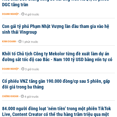
DGC tăng trần
DOANH NGHIỆP
-
4 giờ trước
Con gái tỷ phú Phạm Nhật Vượng lần đầu tham gia vào hệ
sinh thái Vingroup
KINH DOANH
-
1 phút trước
Khởi tố Chủ tịch Công ty Mekolor từng đề xuất làm dự án
đường sắt tốc độ cao Bắc - Nam 100 tỷ USD bằng vốn tự có
DOANH NGHIỆP
-
3 giờ trước
Cổ phiếu VNZ tăng gần 190.000 đồng/cp sau 5 phiên, gấp
đôi giá trong ba tháng
CHỨNG KHOÁN
-
4 giờ trước
84.000 người đồng loạt ‘ném tiền’ trong một phiên TikTok
Live, Content Creator có thể thu hàng trăm triệu qua một