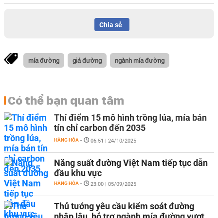
Chia sẻ
mía đường
giá đường
ngành mía đường
Có thể bạn quan tâm
Thí điểm 15 mô hình trồng lúa, mía bán
tín chỉ carbon đến 2035
HÀNG HÓA
-
06:51 | 24/10/2025
Năng suất đường Việt Nam tiếp tục dẫn
đầu khu vực
HÀNG HÓA
-
23:00 | 05/09/2025
Thủ tướng yêu cầu kiểm soát đường
nhập lậu, hỗ trợ ngành mía đường vượt