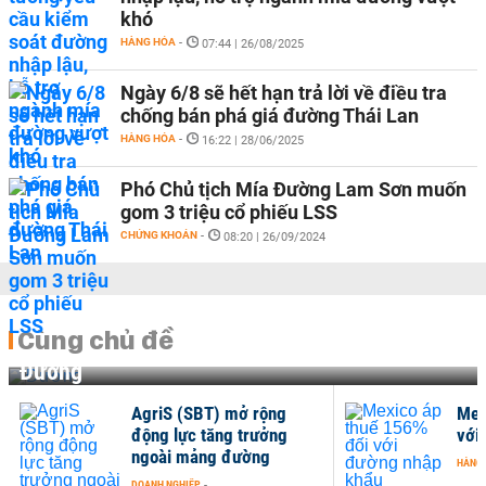
khó
HÀNG HÓA
-
07:44 | 26/08/2025
Ngày 6/8 sẽ hết hạn trả lời về điều tra
chống bán phá giá đường Thái Lan
HÀNG HÓA
-
16:22 | 28/06/2025
Phó Chủ tịch Mía Đường Lam Sơn muốn
gom 3 triệu cổ phiếu LSS
CHỨNG KHOÁN
-
08:20 | 26/09/2024
Cùng chủ đề
Đường
AgriS (SBT) mở rộng
Mex
động lực tăng trưởng
với
ngoài mảng đường
HÀNG
DOANH NGHIỆP
-