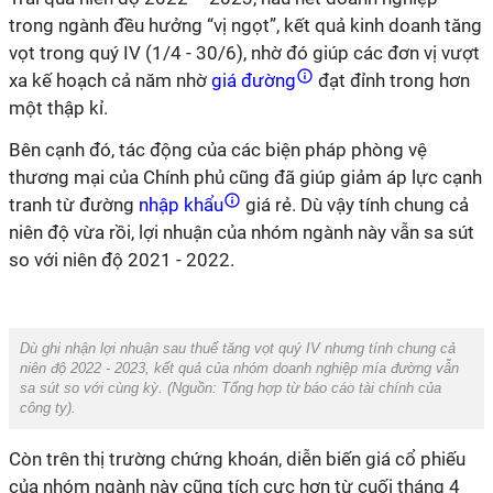
trong ngành đều hưởng “vị ngọt”, kết quả kinh doanh tăng
vọt trong quý IV (1/4 - 30/6), nhờ đó giúp các đơn vị vượt
xa kế hoạch cả năm nhờ
giá đường
đạt đỉnh trong hơn
một thập kỉ.
Bên cạnh đó, tác động của các biện pháp phòng vệ
thương mại của Chính phủ cũng đã giúp giảm áp lực cạnh
tranh từ đường
nhập khẩu
giá rẻ. Dù vậy tính chung cả
niên độ vừa rồi, lợi nhuận của nhóm ngành này vẫn sa sút
so với niên độ 2021 - 2022.
Dù ghi nhận lợi nhuận sau thuế tăng vọt quý IV nhưng tính chung cả
niên độ 2022 - 2023, kết quả của nhóm doanh nghiệp mía đường vẫn
sa sút so với cùng kỳ. (Nguồn:
Tổng hợp từ báo cáo tài chính của
công ty
).
Còn trên thị trường chứng khoán, diễn biến giá cổ phiếu
của nhóm ngành này cũng tích cực hơn từ cuối tháng 4