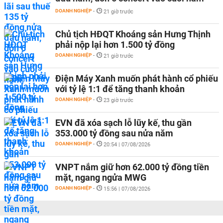
DOANH NGHIỆP
-
21 giờ trước
Chủ tịch HĐQT Khoáng sản Hưng Thịnh
phải nộp lại hơn 1.500 tỷ đồng
DOANH NGHIỆP
-
21 giờ trước
Điện Máy Xanh muốn phát hành cổ phiếu
với tỷ lệ 1:1 để tăng thanh khoản
DOANH NGHIỆP
-
23 giờ trước
EVN đã xóa sạch lỗ lũy kế, thu gần
353.000 tỷ đồng sau nửa năm
DOANH NGHIỆP
-
20:54 | 07/08/2026
VNPT nắm giữ hơn 62.000 tỷ đồng tiền
mặt, ngang ngửa MWG
DOANH NGHIỆP
-
15:56 | 07/08/2026