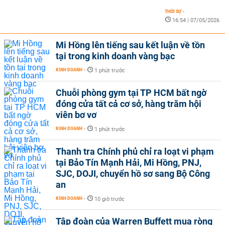
THỜI SỰ
-
16:54 | 07/05/2026
Mi Hồng lên tiếng sau kết luận về tồn
tại trong kinh doanh vàng bạc
KINH DOANH
-
1 phút trước
Chuỗi phòng gym tại TP HCM bất ngờ
đóng cửa tất cả cơ sở, hàng trăm hội
viên bơ vơ
KINH DOANH
-
1 phút trước
Thanh tra Chính phủ chỉ ra loạt vi phạm
tại Bảo Tín Mạnh Hải, Mi Hồng, PNJ,
SJC, DOJI, chuyển hồ sơ sang Bộ Công
an
KINH DOANH
-
10 giờ trước
Tập đoàn của Warren Buffett mua ròng