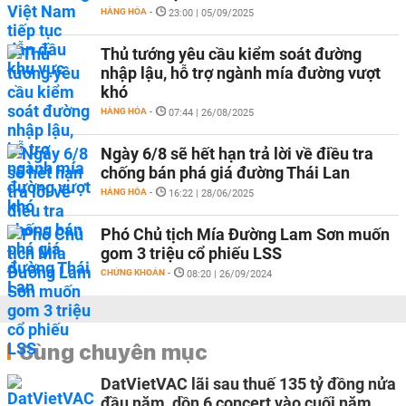
HÀNG HÓA
-
23:00 | 05/09/2025
Thủ tướng yêu cầu kiểm soát đường
nhập lậu, hỗ trợ ngành mía đường vượt
khó
HÀNG HÓA
-
07:44 | 26/08/2025
Ngày 6/8 sẽ hết hạn trả lời về điều tra
chống bán phá giá đường Thái Lan
HÀNG HÓA
-
16:22 | 28/06/2025
Phó Chủ tịch Mía Đường Lam Sơn muốn
gom 3 triệu cổ phiếu LSS
CHỨNG KHOÁN
-
08:20 | 26/09/2024
Cùng chuyên mục
DatVietVAC lãi sau thuế 135 tỷ đồng nửa
đầu năm, dồn 6 concert vào cuối năm