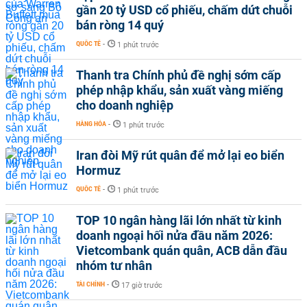
gần 20 tỷ USD cổ phiếu, chấm dứt chuỗi
bán ròng 14 quý
QUỐC TẾ
-
1 phút trước
Thanh tra Chính phủ đề nghị sớm cấp
phép nhập khẩu, sản xuất vàng miếng
cho doanh nghiệp
HÀNG HÓA
-
1 phút trước
Iran đòi Mỹ rút quân để mở lại eo biển
Hormuz
QUỐC TẾ
-
1 phút trước
TOP 10 ngân hàng lãi lớn nhất từ kinh
doanh ngoại hối nửa đầu năm 2026:
Vietcombank quán quân, ACB dẫn đầu
nhóm tư nhân
TÀI CHÍNH
-
17 giờ trước