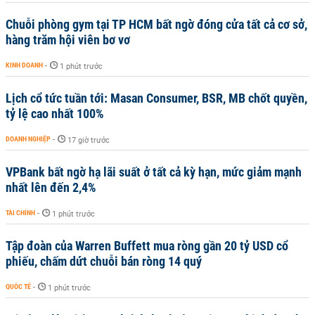
Chuỗi phòng gym tại TP HCM bất ngờ đóng cửa tất cả cơ sở,
hàng trăm hội viên bơ vơ
KINH DOANH
-
1 phút trước
Lịch cổ tức tuần tới: Masan Consumer, BSR, MB chốt quyền,
tỷ lệ cao nhất 100%
DOANH NGHIỆP
-
17 giờ trước
VPBank bất ngờ hạ lãi suất ở tất cả kỳ hạn, mức giảm mạnh
nhất lên đến 2,4%
TÀI CHÍNH
-
1 phút trước
Tập đoàn của Warren Buffett mua ròng gần 20 tỷ USD cổ
phiếu, chấm dứt chuỗi bán ròng 14 quý
QUỐC TẾ
-
1 phút trước