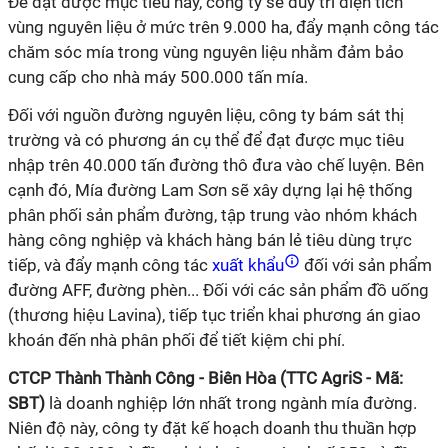
Để đạt được mục tiêu này, công ty sẽ duy trì diện tích
vùng nguyên liệu ở mức trên 9.000 ha, đẩy mạnh công tác
chăm sóc mía trong vùng nguyên liệu nhằm đảm bảo
cung cấp cho nhà máy 500.000 tấn mía.
Đối với nguồn đường nguyên liệu, công ty bám sát thị
trường và có phương án cụ thể để đạt được mục tiêu
nhập trên 40.000 tấn đường thô đưa vào chế luyện. Bên
cạnh đó, Mía đường Lam Sơn sẽ xây dựng lại hệ thống
phân phối sản phẩm đường, tập trung vào nhóm khách
hàng công nghiệp và khách hàng bán lẻ tiêu dùng trực
tiếp, và đẩy mạnh công tác
xuất khẩu
đối với sản phẩm
đường AFF, đường phèn... Đối với các sản phẩm đồ uống
(thương hiệu Lavina), tiếp tục triển khai phương án giao
khoán đến nhà phân phối để tiết kiệm chi phí.
CTCP Thành Thành Công - Biên Hòa (TTC AgriS - Mã:
SBT)
là doanh nghiệp lớn nhất trong ngành mía đường.
Niên độ này, công ty đặt kế hoạch doanh thu thuần hợp