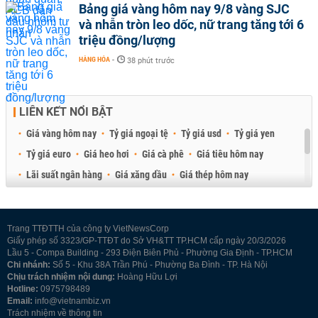
Bảng giá vàng hôm nay 9/8 vàng SJC
và nhẫn tròn leo dốc, nữ trang tăng tới 6
triệu đồng/lượng
HÀNG HÓA
-
38 phút trước
LIÊN KẾT NỔI BẬT
Giá vàng hôm nay
Tỷ giá ngoại tệ
Tỷ giá usd
Tỷ giá yen
Tỷ giá euro
Giá heo hơi
Giá cà phê
Giá tiêu hôm nay
Lãi suất ngân hàng
Giá xăng dầu
Giá thép hôm nay
Giá sầu riêng
Giá thịt heo
Giá gạo
Giá cao su
Best Retail Brokers
Diễn đàn đầu tư Việt Nam 2026
Trang TTĐTTH của công ty VietNewsCorp
Giấy phép số 3323/GP-TTĐT do Sở VH&TT TP.HCM cấp ngày 20/3/2026
Lầu 5 - Compa Building - 293 Điện Biên Phủ - Phường Gia Định - TP.HCM
Chi nhánh:
Số 5 - Khu 38A Trần Phú - Phường Ba Đình - TP. Hà Nội
Chịu trách nhiệm nội dung:
Hoàng Hữu Lợi
Hotline:
0975798489
Email:
info@vietnambiz.vn
Trách nhiệm về thông tin