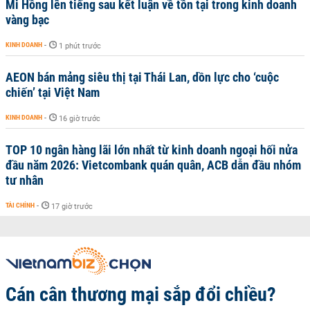
Mi Hồng lên tiếng sau kết luận về tồn tại trong kinh doanh
vàng bạc
KINH DOANH
-
1 phút trước
AEON bán mảng siêu thị tại Thái Lan, dồn lực cho ‘cuộc
chiến’ tại Việt Nam
KINH DOANH
-
16 giờ trước
TOP 10 ngân hàng lãi lớn nhất từ kinh doanh ngoại hối nửa
đầu năm 2026: Vietcombank quán quân, ACB dẫn đầu nhóm
tư nhân
TÀI CHÍNH
-
17 giờ trước
Cán cân thương mại sắp đổi chiều?