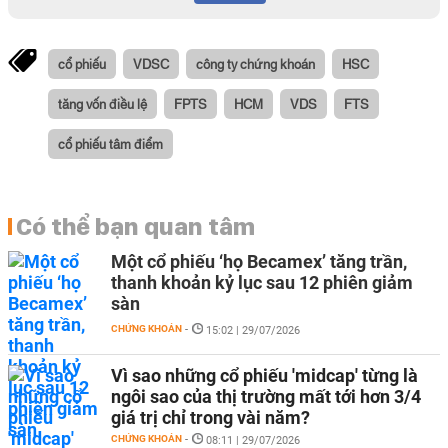
cổ phiếu
VDSC
công ty chứng khoán
HSC
tăng vốn điều lệ
FPTS
HCM
VDS
FTS
cổ phiếu tâm điểm
Có thể bạn quan tâm
Một cổ phiếu ‘họ Becamex’ tăng trần,
thanh khoản kỷ lục sau 12 phiên giảm
sàn
CHỨNG KHOÁN
-
15:02 | 29/07/2026
Vì sao những cổ phiếu 'midcap' từng là
ngôi sao của thị trường mất tới hơn 3/4
giá trị chỉ trong vài năm?
CHỨNG KHOÁN
-
08:11 | 29/07/2026