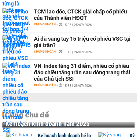
TCM lao dốc, CTCK giải chấp cổ phiếu
của Thành viên HĐQT
CHỨNG KHOÁN
-
15:05 | 25/07/2026
Ai đã sang tay 15 triệu cổ phiếu VSC tại
giá trần?
CHỨNG KHOÁN
-
11:13 | 24/07/2026
VN-Index tăng 31 điểm, nhiều cổ phiếu
đảo chiều tăng trần sau dòng trạng thái
của Chủ tịch SSI
CHỨNG KHOÁN
-
15:38 | 23/07/2026
Cùng chủ đề
Kế hoạch kinh doanh năm 2025
Kế hoạch kinh doanh hé lộ
Kỳ 