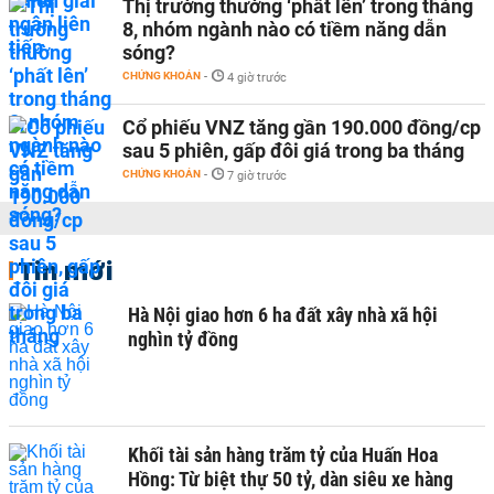
Thị trường thường ‘phất lên’ trong tháng
8, nhóm ngành nào có tiềm năng dẫn
sóng?
CHỨNG KHOÁN
-
4 giờ trước
Cổ phiếu VNZ tăng gần 190.000 đồng/cp
sau 5 phiên, gấp đôi giá trong ba tháng
CHỨNG KHOÁN
-
7 giờ trước
Tin mới
Hà Nội giao hơn 6 ha đất xây nhà xã hội
nghìn tỷ đồng
Khối tài sản hàng trăm tỷ của Huấn Hoa
Hồng: Từ biệt thự 50 tỷ, dàn siêu xe hàng