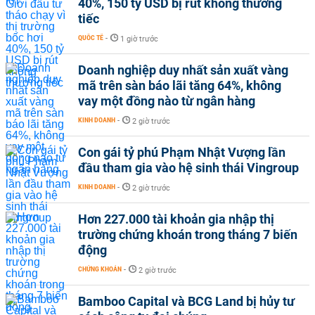
40%, 150 tỷ USD bị rút không thương
tiếc
QUỐC TẾ
-
1 giờ trước
Doanh nghiệp duy nhất sản xuất vàng
mã trên sàn báo lãi tăng 64%, không
vay một đồng nào từ ngân hàng
KINH DOANH
-
2 giờ trước
Con gái tỷ phú Phạm Nhật Vượng lần
đầu tham gia vào hệ sinh thái Vingroup
KINH DOANH
-
2 giờ trước
Hơn 227.000 tài khoản gia nhập thị
trường chứng khoán trong tháng 7 biến
động
CHỨNG KHOÁN
-
2 giờ trước
Bamboo Capital và BCG Land bị hủy tư