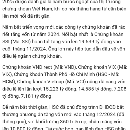
2025 được đánh giá là năm bước ngoặt của thị trường
chứng khoán Việt Nam, khi cơ hội thăng hạng từ cận biên
lên mới nổi đã rất gần.
Nắm bắt triển vọng mới, các công ty chứng khoán đã ráo
riết tăng vốn từ năm 2024. Nổi bật nhất là Chứng khoán
SSI (Mã: SSI) hoàn tất tăng vốn lên 19.639 tỷ đồng vào
cuối tháng 11/2024. Ông lớn này tiếp tục dẫn đầu về vốn
điều lệ ngành chứng khoán.
Chứng khoán VNDirect (Mã: VND), Chứng khoán VIX (Mã:
VIX), Chứng khoán Thành Phố Hồ Chí Minh (HSC - Mã:
HCM), Chứng khoán Vietcap (Mã: VCI) cũng đã nâng vốn
điều lệ lên lần lượt 15.223 tỷ đồng, 14.585 tỷ đồng, 7.208
tỷ đồng, 7.181 tỷ đồng.
Để nắm bắt thời gian, HSC đã chủ động trình ĐHĐCĐ bất
thường phương án tăng vốn mới vào tháng 12/2024 (đã
thông qua), với khối lượng 360 triệu cp, nhằm nâng vốn
lên 10.800 tỷ đồng. Tại cuộc họp, ban lãnh đạo HSC nhấn