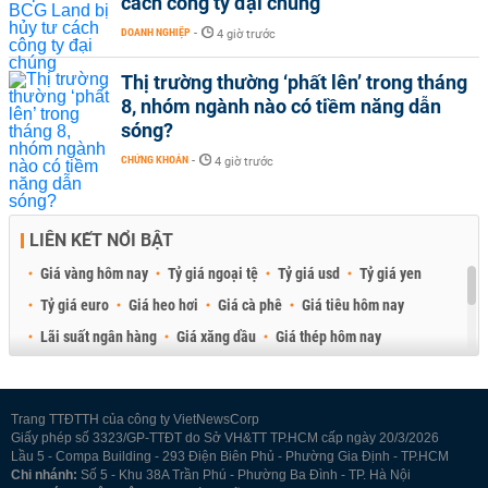
cách công ty đại chúng
DOANH NGHIỆP
-
4 giờ trước
Thị trường thường ‘phất lên’ trong tháng
8, nhóm ngành nào có tiềm năng dẫn
sóng?
CHỨNG KHOÁN
-
4 giờ trước
LIÊN KẾT NỔI BẬT
Giá vàng hôm nay
Tỷ giá ngoại tệ
Tỷ giá usd
Tỷ giá yen
Tỷ giá euro
Giá heo hơi
Giá cà phê
Giá tiêu hôm nay
Lãi suất ngân hàng
Giá xăng dầu
Giá thép hôm nay
Giá sầu riêng
Giá thịt heo
Giá gạo
Giá cao su
Best Retail Brokers
Diễn đàn đầu tư Việt Nam 2026
Trang TTĐTTH của công ty VietNewsCorp
Giấy phép số 3323/GP-TTĐT do Sở VH&TT TP.HCM cấp ngày 20/3/2026
Lầu 5 - Compa Building - 293 Điện Biên Phủ - Phường Gia Định - TP.HCM
Chi nhánh:
Số 5 - Khu 38A Trần Phú - Phường Ba Đình - TP. Hà Nội