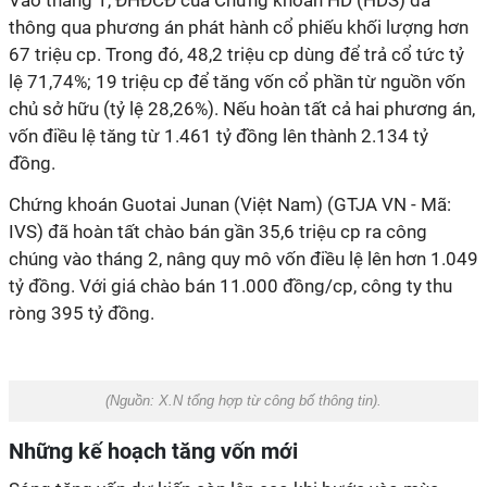
Vào tháng 1, ĐHĐCĐ của Chứng khoán HD (HDS) đã
thông qua phương án phát hành cổ phiếu khối lượng hơn
67 triệu cp. Trong đó, 48,2 triệu cp dùng để trả cổ tức tỷ
lệ 71,74%; 19 triệu cp để tăng vốn cổ phần từ nguồn vốn
chủ sở hữu (tỷ lệ 28,26%). Nếu hoàn tất cả hai phương án,
vốn điều lệ tăng từ 1.461 tỷ đồng lên thành 2.134 tỷ
đồng.
Chứng khoán Guotai Junan (Việt Nam) (GTJA VN - Mã:
IVS)
đã hoàn tất chào bán gần 35,6 triệu cp ra công
chúng vào tháng 2, nâng quy mô vốn điều lệ lên hơn 1.049
tỷ đồng. Với giá chào bán 11.000 đồng/cp, công ty thu
ròng 395 tỷ đồng.
(Nguồn:
X.N tổng hợp từ công bố thông tin
).
Những kế hoạch tăng vốn mới