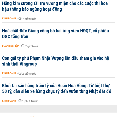
Hãng kim cương tài trợ vương miện cho các cuộc thi hoa
hậu thông báo ngừng hoạt động
KINH DOANH
-
7 giờ trước
Hoá chất Đức Giang công bố hai ứng viên HĐQT, cổ phiếu
DGC tăng trần
DOANH NGHIỆP
-
7 giờ trước
Con gái tỷ phú Phạm Nhật Vượng lần đầu tham gia vào hệ
sinh thái Vingroup
KINH DOANH
-
2 giờ trước
Khối tài sản hàng trăm tỷ của Huấn Hoa Hồng: Từ biệt thự
50 tỷ, dàn siêu xe hàng chục tỷ đến vườn tùng Nhật đắt đỏ
KINH DOANH
-
1 phút trước