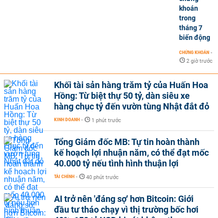
khoán
trong
tháng 7
biến động
CHỨNG KHOÁN
-
2 giờ trước
Khối tài sản hàng trăm tỷ của Huấn Hoa
Hồng: Từ biệt thự 50 tỷ, dàn siêu xe
hàng chục tỷ đến vườn tùng Nhật đắt đỏ
KINH DOANH
-
1 phút trước
Tổng Giám đốc MB: Tự tin hoàn thành
kế hoạch lợi nhuận năm, có thể đạt mốc
40.000 tỷ nếu tình hình thuận lợi
TÀI CHÍNH
-
40 phút trước
AI trở nên 'đáng sợ' hơn Bitcoin: Giới
đầu tư tháo chạy vì thị trường bốc hơi