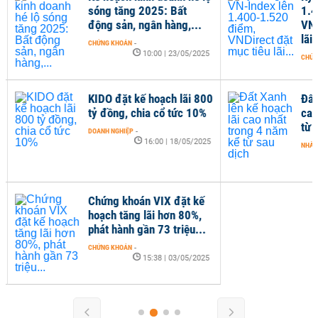
sóng tăng 2025: Bất
1.4
động sản, ngân hàng,...
VND
lãi..
CHỨNG KHOÁN
-
10:00 | 23/05/2025
CHỨN
KIDO đặt kế hoạch lãi 800
Đất
tỷ đồng, chia cổ tức 10%
cao
từ s
DOANH NGHIỆP
-
16:00 | 18/05/2025
NHÀ Đ
Chứng khoán VIX đặt kế
hoạch tăng lãi hơn 80%,
phát hành gần 73 triệu...
CHỨNG KHOÁN
-
15:38 | 03/05/2025