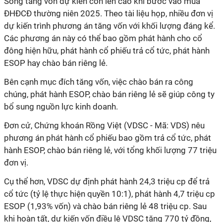
Sóng tăng vốn dự kiến còn lên cao khi bước vào mùa
ĐHĐCĐ thường niên 2025. Theo tài liệu họp, nhiều đơn vị
dự kiến trình phương án tăng vốn với khối lượng đáng kể.
Các phương án này có thể bao gồm phát hành cho cổ
đông hiện hữu, phát hành cổ phiếu trả cổ tức, phát hành
ESOP hay chào bán riêng lẻ.
Bên cạnh mục đích tăng vốn, việc chào bán ra công
chúng, phát hành ESOP, chào bán riêng lẻ sẽ giúp công ty
bổ sung nguồn lực kinh doanh.
Đơn cử, Chứng khoán Rồng Việt (VDSC - Mã: VDS) nêu
phương án phát hành cổ phiếu bao gồm trả cổ tức, phát
hành ESOP, chào bán riêng lẻ, với tổng khối lượng 77 triệu
đơn vị.
Cụ thể hơn, VDSC dự định phát hành 24,3 triệu cp để trả
cổ tức (tỷ lệ thực hiện quyền 10:1), phát hành 4,7 triệu cp
ESOP (1,93% vốn) và chào bán riêng lẻ 48 triệu cp. Sau
khi hoàn tất, dự kiến vốn điều lệ VDSC tăng 770 tỷ đồng,