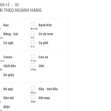
BÁN LẺ
XE
IN THEO NGÀNH HÀNG
Bạc
Bạch Kim
Bông - Sợi
Cá da trơn
Cá ngừ
Cà phê
Cacao
Cao su
Chất dẻo
Chè
Da giày
Đá quý
Dầu - Hạt dầu
Dầu mỏ
Dệt may
Điện