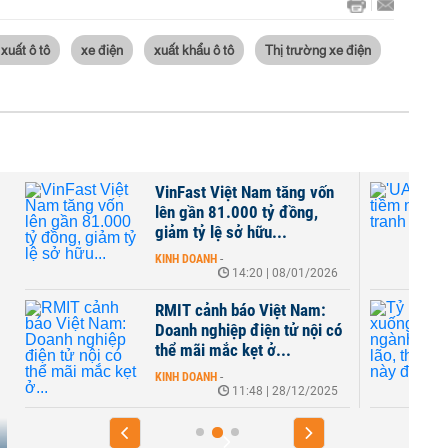
xuất ô tô
xe điện
xuất khẩu ô tô
Thị trường xe điện
,
VinFast Việt Nam tăng vốn
lên gần 81.000 tỷ đồng,
giảm tỷ lệ sở hữu...
KINH DOANH
-
14:20 | 08/01/2026
h
RMIT cảnh báo Việt Nam:
D
Doanh nghiệp điện tử nội có
thể mãi mắc kẹt ở...
KINH DOANH
-
11:48 | 28/12/2025