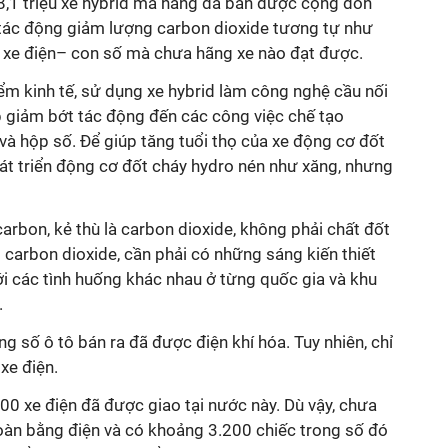
18,1 triệu xe hybrid mà hãng đã bán được cộng dồn
tác động giảm lượng carbon dioxide tương tự như
ếc xe điện– con số mà chưa hãng xe nào đạt được.
iểm kinh tế, sử dụng xe hybrid làm công nghệ cầu nối
p giảm bớt tác động đến các công việc chế tạo
à hộp số. Để giúp tăng tuổi thọ của xe động cơ đốt
át triển động cơ đốt cháy hydro nén như xăng, nhưng
carbon, kẻ thù là carbon dioxide, không phải chất đốt
i carbon dioxide, cần phải có những sáng kiến thiết
i các tình huống khác nhau ở từng quốc gia và khu
.
g số ô tô bán ra đã được điện khí hóa. Tuy nhiên, chỉ
xe điện.
0 xe điện đã được giao tại nước này. Dù vậy, chưa
oàn bằng điện và có khoảng 3.200 chiếc trong số đó