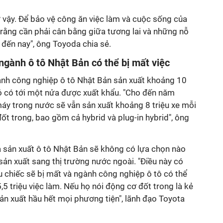
ư vậy. Để bảo vệ công ăn việc làm và cuộc sống của
 rằng cần phải cân bằng giữa tương lai và những nỗ
 đến nay", ông Toyoda chia sẻ.
 ngành ô tô Nhật Bản có thể bị mất việc
ành công nghiệp ô tô Nhật Bản sản xuất khoảng 10
đó có tới một nửa được xuất khẩu. "Cho đến năm
áy trong nước sẽ vẫn sản xuất khoảng 8 triệu xe mỗi
t trong, bao gồm cả hybrid và plug-in hybrid", ông
 sản xuất ô tô Nhật Bản sẽ không có lựa chọn nào
sản xuất sang thị trường nước ngoài. "Điều này có
ệu chiếc sẽ bị mất và ngành công nghiệp ô tô có thể
,5 triệu việc làm. Nếu họ nói động cơ đốt trong là kẻ
sản xuất hầu hết mọi phương tiện", lãnh đạo Toyota