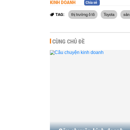
KINH DOANH
Chia sẻ
thị trường ô tô
Toyota
sản 
TAG:
CÙNG CHỦ ĐỀ
Trước sự hồi sinh của Yeah1
ông lớn Nhật, Hàn đổ hàng
nghìn tỷ vào...
KINH DOANH
-
07:50 | 23/01/2026
Căn cứ nào để tân binh Xan
SM được định giá 20 tỷ US
- ngang hàng...
KINH DOANH
-
11:55 | 12/01/2026