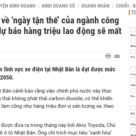
YỆN KINH DOANH
KINH DOANH SỐ
DOANH NHÂN
CHUỖI - 
T
 về 'ngày tận thế' của ngành công
dự báo hàng triệu lao động sẽ mất
ển lĩnh vực xe điện tại Nhật Bản là đạt được mức
 2050.
 Bản cảnh báo rằng việc chính phủ nước này thúc
 thái không phát thải carbon dioxide, có thể khiến
 làm cũng như hàng triệu đơn vị sản lượng xe, theo
ã được đưa ra trong tháng này bởi Akio Toyoda, Chủ
t ô tô Nhật Bản. Ông chỉ trích mục tiêu "xanh hóa"