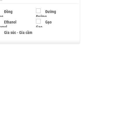
Đồng
Đường
Ethanol
Gạo
Gia súc - Gia cầm
Giấy
Gỗ
Hạt điều
Hồ tiêu - Hạt tiêu
Khí đốt
Kim loại khác
Mắc ca
Muối
Ngũ cốc
Nhựa - Hạt nhựa
Palladium
Phân bón