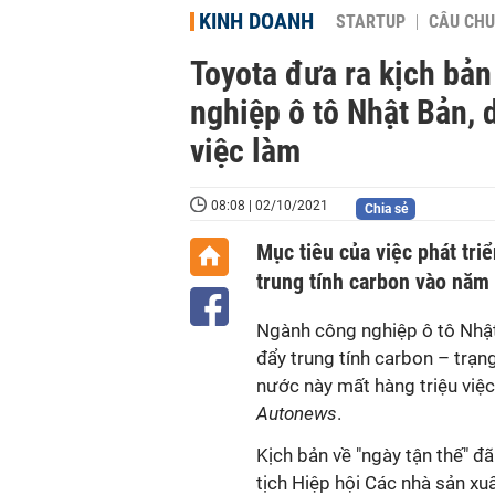
KINH DOANH
STARTUP
CÂU CHU
Toyota đưa ra kịch bản
nghiệp ô tô Nhật Bản, 
việc làm
08:08 | 02/10/2021
Chia sẻ
Mục tiêu của việc phát tri
trung tính carbon vào năm
Ngành công nghiệp ô tô Nhật
đẩy trung tính carbon – trạng
nước này mất hàng triệu việc
Autonews
.
Kịch bản về "ngày tận thế" đ
tịch Hiệp hội Các nhà sản xuấ