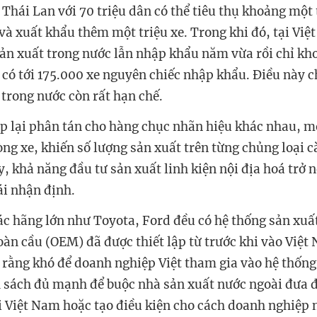
Thái Lan với 70 triệu dân có thể tiêu thụ khoảng một 
à xuất khẩu thêm một triệu xe. Trong khi đó, tại Việ
 sản xuất trong nước lẫn nhập khẩu năm vừa rồi chỉ k
ó có tới 175.000 xe nguyên chiếc nhập khẩu. Điều này 
 trong nước còn rất hạn chế.
p lại phân tán cho hàng chục nhãn hiệu khác nhau, m
ng xe, khiến số lượng sản xuất trên từng chủng loại c
, khả năng đầu tư sản xuất linh kiện nội địa hoá trở 
i nhận định.
ác hãng lớn như Toyota, Ford đều có hệ thống sản xuấ
oàn cầu (OEM) đã được thiết lập từ trước khi vào Việt
 rằng khó để doanh nghiệp Việt tham gia vào hệ thốn
 sách đủ mạnh để buộc nhà sản xuất nước ngoài đưa đ
ại Việt Nam hoặc tạo điều kiện cho cách doanh nghiệp 