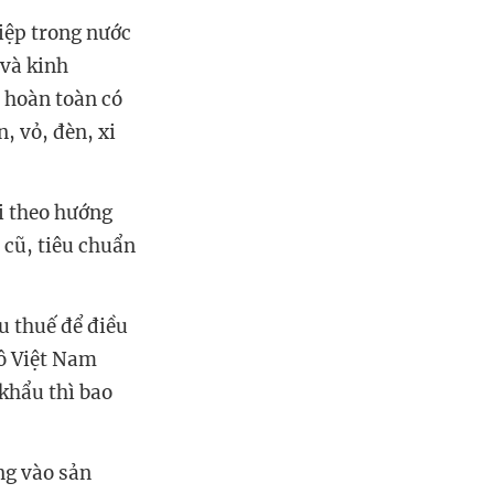
hiệp trong nước
 và kinh
 hoàn toàn có
, vỏ, đèn, xi
i theo hướng
 cũ, tiêu chuẩn
u thuế để điều
tô Việt Nam
 khẩu thì bao
ng vào sản