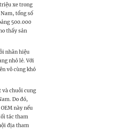
triệu xe trong
t Nam, tổng số
hoảng 500.000
cho thấy sản
ỗi nhãn hiệu
àng nhỏ lẻ. Với
nên vô cùng khó
t và chuỗi cung
 Nam. Do đó,
g OEM này nếu
ối tác tham
nội địa tham