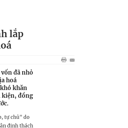
h lắp
hoá
m vốn đã nhỏ
ịa hoá
ỡ khó khăn
h kiện, đồng
ớc.
p, tự chủ" do
hận định thách