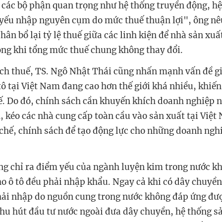
i các bộ phận quan trọng như hệ thống truyền động, hệ
ủ yếu nhập nguyên cụm do mức thuế thuận lợi", ông n
hân bổ lại tỷ lệ thuế giữa các linh kiện để nhà sản xuấ
rong khi tổng mức thuế chung không thay đổi.
ch thuế, TS. Ngô Nhật Thái cũng nhấn mạnh vấn đề g
tô tại Việt Nam đang cao hơn thế giới khá nhiều, khiế
ế. Do đó, chính sách cần khuyến khích doanh nghiệp n
, kéo các nhà cung cấp toàn cầu vào sản xuất tại Việ
ơ chế, chính sách để tạo động lực cho những doanh nghi
ng chỉ ra điểm yếu của ngành luyện kim trong nước k
cho ô tô đều phải nhập khẩu. Ngay cả khi có dây chuyề
hải nhập do nguồn cung trong nước không đáp ứng được
thu hút đầu tư nước ngoài đưa dây chuyền, hệ thống sả