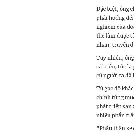
Đặc biệt, ông c
phải hướng đến
nghiệm của do
thể làm được tấ
nhan, truyền độ
Tuy nhiên, ông
cải tiến, tức l
cũ người ta đã 
Từ góc độ khác
chỉnh từng mục
phát triển sản
nhiêu phần tră
"Phần thân xe 