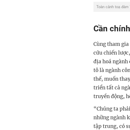
Toàn cảnh toạ đàm "
Cần chính
Cùng tham gia 
cứu chiến lược
địa hoá ngành ô
tô là ngành cô
thế, muốn thay
triển tất cả n
truyền động, h
“Chúng ta phải
những ngành kh
tập trung, có 