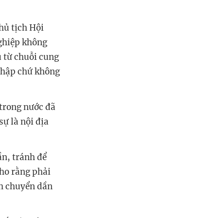
hủ tịch Hội
nghiệp không
u từ chuỗi cung
 nhập chứ không
trong nước đã
ự là nội địa
ần, tránh để
cho rằng phải
ch chuyển dần