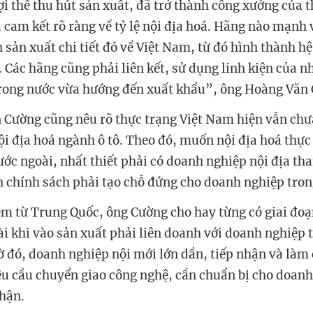
i thế thu hút sản xuất, đã trở thành công xưởng của t
 cam kết rõ ràng về tỷ lệ nội địa hoá. Hãng nào mạnh 
 sản xuất chi tiết đó về Việt Nam, từ đó hình thành h
. Các hãng cũng phải liên kết, sử dụng linh kiện của 
trong nước vừa hướng đến xuất khẩu”, ông Hoàng Văn 
Cường cũng nêu rõ thực trạng Việt Nam hiện vẫn chư
ội địa hoá ngành ô tô. Theo đó, muốn nội địa hoá thực
ớc ngoài, nhất thiết phải có doanh nghiệp nội địa tha
chính sách phải tạo chỗ đứng cho doanh nghiệp tron
m từ Trung Quốc, ông Cường cho hay từng có giai đoạ
i khi vào sản xuất phải liên doanh với doanh nghiệp 
hờ đó, doanh nghiệp nội mới lớn dần, tiếp nhận và làm
êu cầu chuyển giao công nghệ, cần chuẩn bị cho doanh
nhận.