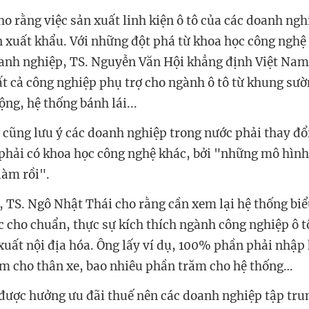
ho rằng việc sản xuất linh kiện ô tô của các doanh ng
 xuất khẩu. Với những đột phá từ khoa học công nghệ
anh nghiệp, TS. Nguyễn Văn Hội khẳng định Việt Nam
t cả công nghiệp phụ trợ cho ngành ô tô từ khung sườn
ng, hệ thống bánh lái...
 cũng lưu ý các doanh nghiệp trong nước phải thay đổ
à phải có khoa học công nghệ khác, bởi "những mô hình
làm rồi".
, TS. Ngô Nhật Thái cho rằng cần xem lại hệ thống biể
 cho chuẩn, thực sự kích thích ngành công nghiệp ô 
 xuất nội địa hóa. Ông lấy ví dụ, 100% phần phải nhập
m cho thân xe, bao nhiêu phần trăm cho hệ thống…
được hưởng ưu đãi thuế nên các doanh nghiệp tập tru