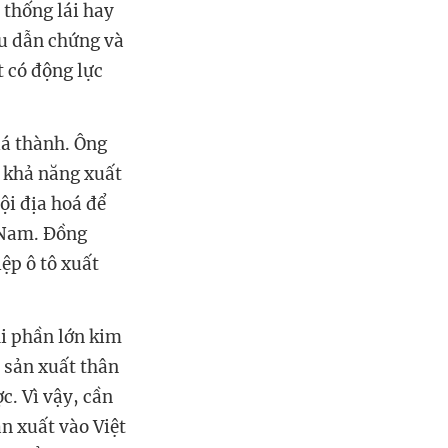
 thống lái hay
êu dẫn chứng và
t có động lực
iá thành. Ông
n khả năng xuất
ội địa hoá để
t Nam. Đồng
ệp ô tô xuất
hi phần lớn kim
n sản xuất thân
. Vì vậy, cần
n xuất vào Việt