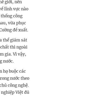
hế giới, nên
về lĩnh vực nào
ệ thống công
nhau, vừa phục
Cường đề xuất.
a thể giám sát
 chất thì ngoài
m gia. Vì vậy,
g nước.
n họ buộc các
trong nước theo
 chủ công nghệ.
 nghiệp Việt đủ