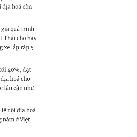
i địa hoá còn
gia quá trình
t Thái cho hay
 xe lắp ráp 5
 tới 40%, đạt
 địa hoá cho
ớc lân cận như
lệ nội địa hoá
g năm ở Việt