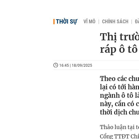
THỜI SỰ
VĨ MÔ
CHÍNH SÁCH
Đ
Thị trư
ráp ô tô
16:45 | 18/09/2025
Theo các chu
lại có tới h
ngành ô tô l
này, cần có 
thời dịch ch
Thảo luận tại t
Cổng TTĐT Chín