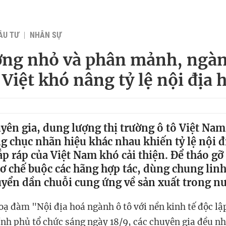
ẦU TƯ
NHÂN SỰ
ờng nhỏ và phân mảnh, ngàn
 Việt khó nâng tỷ lệ nội địa 
yên gia, dung lượng thị trường ô tô Việt Na
àng chục nhãn hiệu khác nhau khiến tỷ lệ nội đ
ắp ráp của Việt Nam khó cải thiện. Để tháo g
cơ chế buộc các hãng hợp tác, dùng chung lin
uyển dần chuỗi cung ứng về sản xuất trong nư
oạ đàm "Nội địa hoá ngành ô tô với nền kinh tế độc lậ
h phủ tổ chức sáng ngày 18/9, các chuyên gia đều n