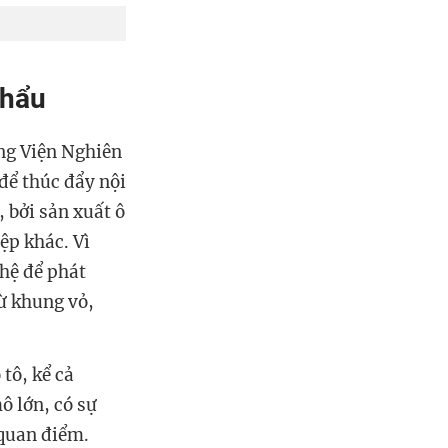
khẩu
ởng Viện Nghiên
để thúc đẩy nội
, bởi sản xuất ô
ệp khác. Vì
ghệ để phát
từ khung vỏ,
tô, kể cả
ô lớn, có sự
 quan điểm.