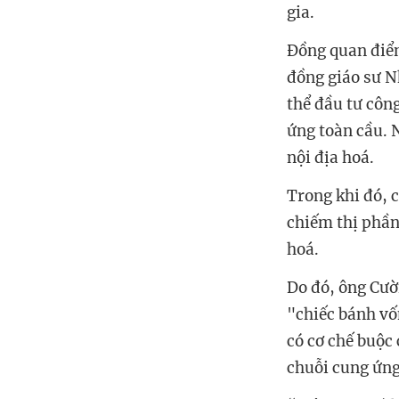
gia.
Đồng quan điểm
đồng giáo sư N
thể đầu tư côn
ứng toàn cầu. 
nội địa hoá.
Trong khi đó, 
chiếm thị phần
hoá.
Do đó, ông Cườn
"chiếc bánh vố
có cơ chế buộc
chuỗi cung ứng