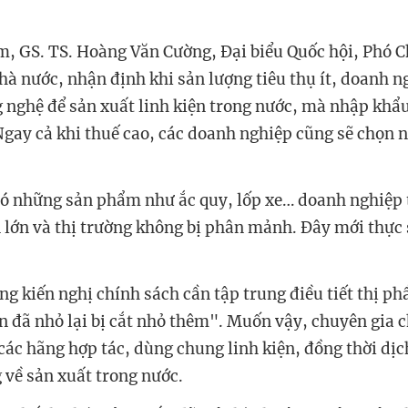
, GS. TS. Hoàng Văn Cường, Đại biểu Quốc hội, Phó C
hà nước, nhận định khi sản lượng tiêu thụ ít, doanh 
g nghệ để sản xuất linh kiện trong nước, mà nhập khẩ
Ngay cả khi thuế cao, các doanh nghiệp cũng sẽ chọn
có những sản phẩm như ắc quy, lốp xe… doanh nghiệp 
 lớn và thị trường không bị phân mảnh. Đây mới thực s
g kiến nghị chính sách cần tập trung điều tiết thị ph
n đã nhỏ lại bị cắt nhỏ thêm". Muốn vậy, chuyên gia 
 các hãng hợp tác, dùng chung linh kiện, đồng thời dị
 về sản xuất trong nước.