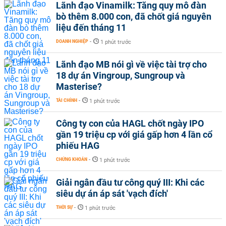
Lãnh đạo Vinamilk: Tăng quy mô đàn
bò thêm 8.000 con, đã chốt giá nguyên
liệu đến tháng 11
DOANH NGHIỆP
-
1 phút trước
Lãnh đạo MB nói gì về việc tài trợ cho
18 dự án Vingroup, Sungroup và
Masterise?
TÀI CHÍNH
-
1 phút trước
Công ty con của HAGL chốt ngày IPO
gần 19 triệu cp với giá gấp hơn 4 lần cổ
phiếu HAG
CHỨNG KHOÁN
-
1 phút trước
Giải ngân đầu tư công quý III: Khi các
siêu dự án áp sát 'vạch đích'
THỜI SỰ
-
1 phút trước