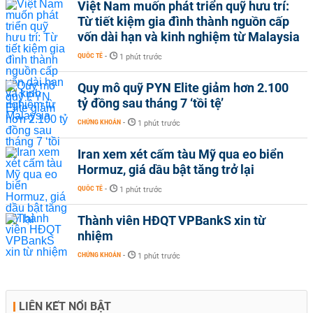
Việt Nam muốn phát triển quỹ hưu trí:
Từ tiết kiệm gia đình thành nguồn cấp
vốn dài hạn và kinh nghiệm từ Malaysia
QUỐC TẾ
-
1 phút trước
Quy mô quỹ PYN Elite giảm hơn 2.100
tỷ đồng sau tháng 7 ‘tồi tệ’
CHỨNG KHOÁN
-
1 phút trước
Iran xem xét cấm tàu Mỹ qua eo biển
Hormuz, giá dầu bật tăng trở lại
QUỐC TẾ
-
1 phút trước
Thành viên HĐQT VPBankS xin từ
nhiệm
CHỨNG KHOÁN
-
1 phút trước
LIÊN KẾT NỔI BẬT