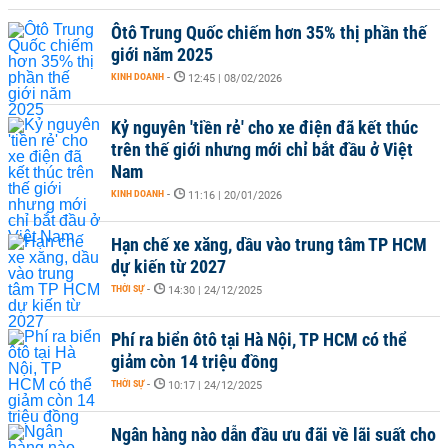
Ôtô Trung Quốc chiếm hơn 35% thị phần thế
giới năm 2025
KINH DOANH
-
12:45 | 08/02/2026
Kỷ nguyên 'tiền rẻ' cho xe điện đã kết thúc
trên thế giới nhưng mới chỉ bắt đầu ở Việt
Nam
KINH DOANH
-
11:16 | 20/01/2026
Hạn chế xe xăng, dầu vào trung tâm TP HCM
dự kiến từ 2027
THỜI SỰ
-
14:30 | 24/12/2025
Phí ra biển ôtô tại Hà Nội, TP HCM có thể
giảm còn 14 triệu đồng
THỜI SỰ
-
10:17 | 24/12/2025
Ngân hàng nào dẫn đầu ưu đãi về lãi suất cho