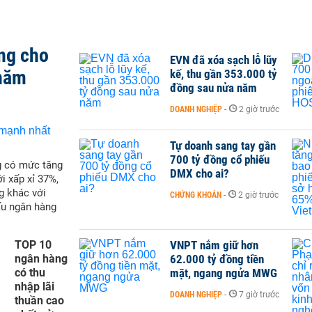
ng cho
EVN đã xóa sạch lỗ lũy
 năm
kế, thu gần 353.000 tỷ
đồng sau nửa năm
DOANH NGHIỆP
-
2 giờ trước
Tự doanh sang tay gần
700 tỷ đồng cổ phiếu
g có mức tăng
DMX cho ai?
i xấp xỉ 37%,
g khác với
CHỨNG KHOÁN
-
2 giờ trước
ấu ngân hàng
TOP 10
VNPT nắm giữ hơn
ngân hàng
62.000 tỷ đồng tiền
có thu
mặt, ngang ngửa MWG
nhập lãi
DOANH NGHIỆP
-
7 giờ trước
thuần cao