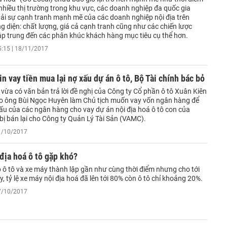
i nhiều thị trường trong khu vực, các doanh nghiệp đa quốc gia
ải sự cạnh tranh mạnh mẽ của các doanh nghiệp nội địa trên
 diện: chất lượng, giá cả cạnh tranh cũng như các chiến lược
ập trung đến các phân khúc khách hàng mục tiêu cụ thể hơn.
5:15 | 18/11/2017
in vay tiền mua lại nợ xấu dự án ô tô, Bộ Tài chính bác bỏ
 vừa có văn bản trả lời đề nghị của Công ty Cổ phần ô tô Xuân Kiên
do ông Bùi Ngọc Huyên làm Chủ tịch muốn vay vốn ngân hàng để
xấu của các ngân hàng cho vay dự án nội địa hoá ô tô con của
bị bán lại cho Công ty Quản Lý Tài Sản (VAMC).
11/10/2017
 địa hoá ô tô gặp khó?
 ô tô và xe máy thành lập gần như cùng thời điểm nhưng cho tới
y, tỷ lệ xe máy nội địa hoá đã lên tới 80% còn ô tô chỉ khoảng 20%.
07/10/2017