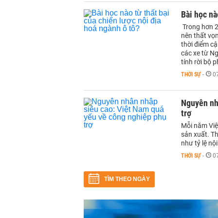
Bài học nà
Trong hơn 2
nên thất vọ
thời điểm cậ
các xe từ Ng
tính rời bộ 
THỜI SỰ
-
0
Nguyên nh
trợ
Mỗi năm Việ
sản xuất. Th
như tỷ lệ nộ
THỜI SỰ
-
0
TÌM THEO NGÀY