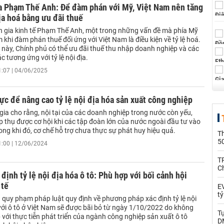
a Phạm Thế Anh: Để đàm phán với Mỹ, Việt Nam nên tăng
địa hoá bằng ưu đãi thuế
 gia kinh tế Phạm Thế Anh, một trong những vấn đề mà phía Mỹ
 khi đàm phán thuế đối ứng với Việt Nam là điều kiện về tỷ lệ hoá.
ệ này, Chính phủ có thể ưu đãi thuế thu nhập doanh nghiệp và các
ác tương ứng với tỷ lệ nội địa.
1:07 | 04/06/2025
ực để nâng cao tỷ lệ nội địa hóa sản xuất công nghiệp
ia cho rằng, nội tại của các doanh nghiệp trong nước còn yếu,
p thụ được cơ hội khi các tập đoàn lớn của nước ngoài đầu tư vào
ong khi đó, cơ chế hỗ trợ chưa thực sự phát huy hiệu quả.
T
5
1:00 | 12/06/2024
T
C
 định tỷ lệ nội địa hóa ô tô: Phù hợp với bối cảnh hội
 tế
EV
t
 quy phạm pháp luật quy định về phương pháp xác định tỷ lệ nội
 với ô tô ở Việt Nam sẽ được bãi bỏ từ ngày 1/10/2022 do không
T
với thực tiễn phát triển của ngành công nghiệp sản xuất ô tô
D