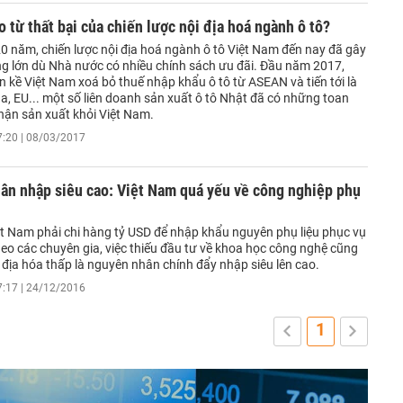
o từ thất bại của chiến lược nội địa hoá ngành ô tô?
0 năm, chiến lược nội địa hoá ngành ô tô Việt Nam đến nay đã gây
ng lớn dù Nhà nước có nhiều chính sách ưu đãi. Đầu năm 2017,
n kề Việt Nam xoá bỏ thuế nhập khẩu ô tô từ ASEAN và tiến tới là
a, EU... một số liên doanh sản xuất ô tô Nhật đã có những toan
phận sản xuất khỏi Việt Nam.
7:20 | 08/03/2017
ân nhập siêu cao: Việt Nam quá yếu về công nghiệp phụ
t Nam phải chi hàng tỷ USD để nhập khẩu nguyên phụ liệu phục vụ
eo các chuyên gia, việc thiếu đầu tư về khoa học công nghệ cũng
i địa hóa thấp là nguyên nhân chính đẩy nhập siêu lên cao.
7:17 | 24/12/2016
1