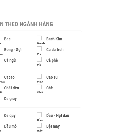
IN THEO NGÀNH HÀNG
Bạc
Bạch Kim
Bông - Sợi
Cá da trơn
Cá ngừ
Cà phê
Cacao
Cao su
Chất dẻo
Chè
Da giày
Đá quý
Dầu - Hạt dầu
Dầu mỏ
Dệt may