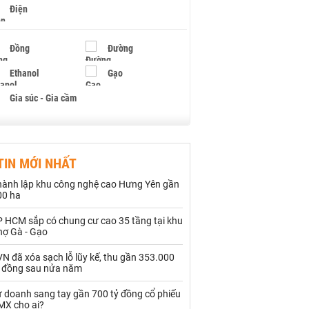
Điện
Đồng
Đường
Ethanol
Gạo
Gia súc - Gia cầm
Giấy
Gỗ
TIN MỚI NHẤT
Hạt điều
Hồ tiêu - Hạt tiêu
hành lập khu công nghệ cao Hưng Yên gần
Khí đốt
00 ha
P HCM sắp có chung cư cao 35 tầng tại khu
Kim loại khác
Mắc ca
hợ Gà - Gạo
Muối
Ngũ cốc
N đã xóa sạch lỗ lũy kế, thu gần 353.000
ỷ đồng sau nửa năm
Nhựa - Hạt nhựa
ự doanh sang tay gần 700 tỷ đồng cổ phiếu
MX cho ai?