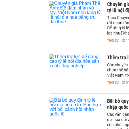
Chuyên gi
tỷ lệ nội 
Theo Chuyên
rất quan tâm
Để tăng tỷ l
loại thuế kh
THỜI SỰ
-
1
Thêm trợ l
Các chuyên g
chưa thể hấ
Việt Nam, tr
THỜI SỰ
-
0
Bãi bỏ quy
nhập quốc
Các văn bản
địa hóa đối
còn phù hợp 