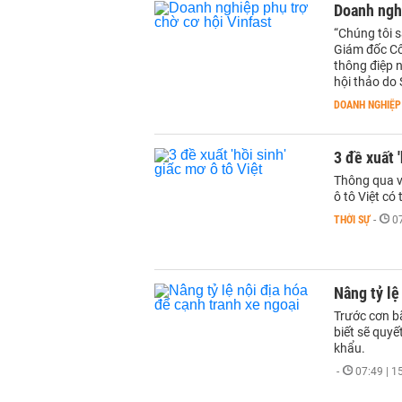
Doanh nghi
“Chúng tôi s
Giám đốc Cô
thông điệp n
hội thảo do
DOANH NGHIỆP
3 đề xuất '
Thông qua vi
ô tô Việt có
THỜI SỰ
-
0
Nâng tỷ lệ
Trước cơn b
biết sẽ quyế
khẩu.
-
07:49 | 