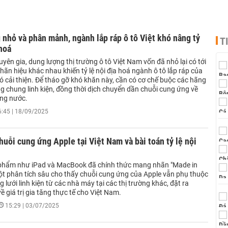
 nhỏ và phân mảnh, ngành lắp ráp ô tô Việt khó nâng tỷ
T
 hoá
yên gia, dung lượng thị trường ô tô Việt Nam vốn đã nhỏ lại có tới
ãn hiệu khác nhau khiến tỷ lệ nội địa hoá ngành ô tô lắp ráp của
 cải thiện. Để tháo gỡ khó khăn này, cần có cơ chế buộc các hãng
g chung linh kiện, đồng thời dịch chuyển dần chuỗi cung ứng về
ong nước.
6:45 | 18/09/2025
huỗi cung ứng Apple tại Việt Nam và bài toán tỷ lệ nội
phẩm như iPad và MacBook đã chính thức mang nhãn "Made in
ột phân tích sâu cho thấy chuỗi cung ứng của Apple vẫn phụ thuộc
 lưới linh kiện từ các nhà máy tại các thị trường khác, đặt ra
ề giá trị gia tăng thực tế cho Việt Nam.
15:29 | 03/07/2025