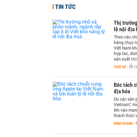
TIN TỨC
Thị trường
lệ nội địa
Theo các chu
hàng chục nh
Việt Nam khó
hợp tác, dùn
sản xuất tr
THỜI SỰ
-
1
Bóc tách c
địa hóa
Dù các sản 
Vietnam", m
lớn vào mạng
thách thức v
KINH DOANH
-