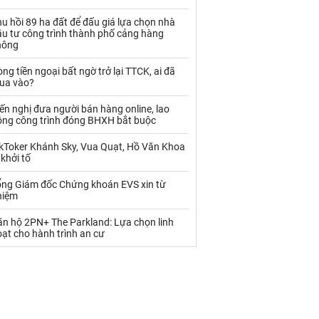
Palladium
Phân bón
u hồi 89 ha đất để đấu giá lựa chọn nhà
Rau - Củ -Quả
Sắt thép
ầu tư công trình thành phố cảng hàng
hông
Sữa
ng tiền ngoại bất ngờ trở lại TTCK, ai đã
ua vào?
Than
Thức ăn chăn nuôi
ến nghị đưa người bán hàng online, lao
ộng công trình đóng BHXH bắt buộc
Thủy hải sản khác
Tôm
ikToker Khánh Sky, Vua Quạt, Hồ Văn Khoa
Vàng
 khởi tố
ổng Giám đốc Chứng khoán EVS xin từ
VLXD khác
Xăng dầu
hiệm
Xi măng - Clynker
ăn hộ 2PN+ The Parkland: Lựa chọn linh
ạt cho hành trình an cư