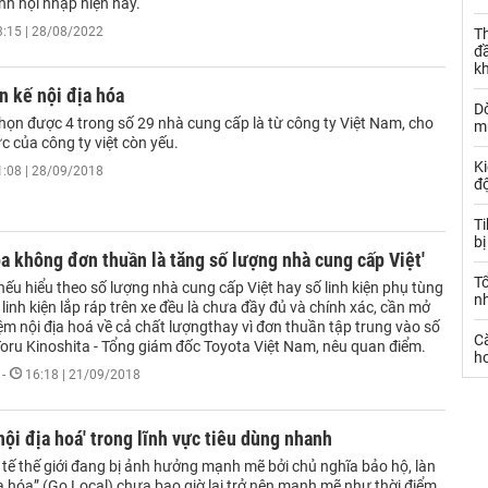
nh hội nhập hiện nay.
3:15 | 28/08/2022
Th
đ
k
n kế nội địa hóa
Dò
họn được 4 trong số 29 nhà cung cấp là từ công ty Việt Nam, cho
m
c của công ty việt còn yếu.
Ki
1:08 | 28/09/2018
đ
T
bị
óa không đơn thuần là tăng số lượng nhà cung cấp Việt'
T
nếu hiểu theo số lượng nhà cung cấp Việt hay số linh kiện phụ tùng
n
 linh kiện lắp ráp trên xe đều là chưa đầy đủ và chính xác, cần mở
ệm nội địa hoá về cả chất lượngthay vì đơn thuần tập trung vào số
C
Toru Kinoshita - Tổng giám đốc Toyota Việt Nam, nêu quan điểm.
ho
-
16:18 | 21/09/2018
nội địa hoá' trong lĩnh vực tiêu dùng nhanh
 tế thế giới đang bị ảnh hưởng mạnh mẽ bởi chủ nghĩa bảo hộ, làn
a hóa” (Go Local) chưa bao giờ lại trở nên mạnh mẽ như thời điểm