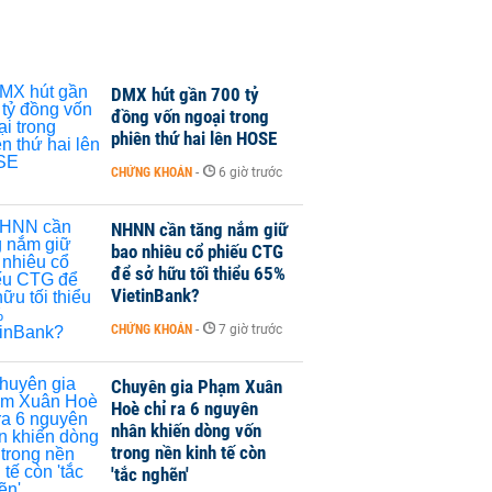
DMX hút gần 700 tỷ
đồng vốn ngoại trong
phiên thứ hai lên HOSE
CHỨNG KHOÁN
-
6 giờ trước
NHNN cần tăng nắm giữ
bao nhiêu cổ phiếu CTG
để sở hữu tối thiểu 65%
VietinBank?
CHỨNG KHOÁN
-
7 giờ trước
Chuyên gia Phạm Xuân
Hoè chỉ ra 6 nguyên
nhân khiến dòng vốn
trong nền kinh tế còn
'tắc nghẽn'