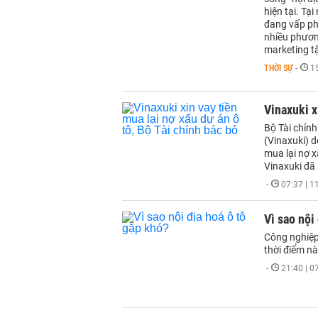
hiện tại. Tạ
đang vấp ph
nhiều phương
marketing t
THỜI SỰ
-
1
Vinaxuki x
Bộ Tài chính
(Vinaxuki) 
mua lại nợ 
Vinaxuki đã 
-
07:37 | 
Vì sao nội
Công nghiệp
thời điểm nà
-
21:40 | 