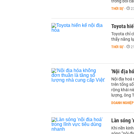
trong bối cả
THỜI SỰ
-
2
Toyota hiế
Toyota chỉ c
thấy năng lự
THỜI SỰ
-
2
'Nội địa h
Nội địa hoá 
trên tổng số
rộng khái ni
lượng, ông 
DOANH NGHIỆP
Làn sóng '
Khi nền kinh
sóng “nội đị