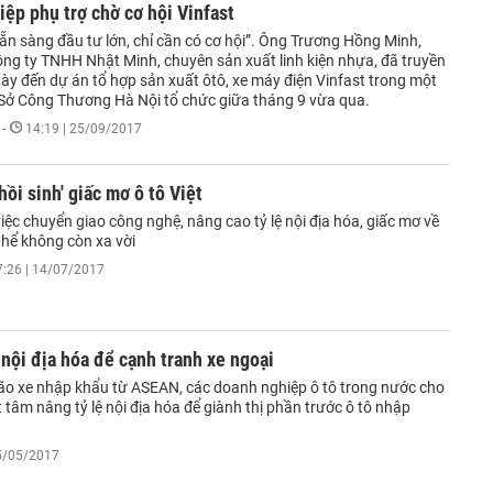
ệp phụ trợ chờ cơ hội Vinfast
ẵn sàng đầu tư lớn, chỉ cần có cơ hội”. Ông Trương Hồng Minh,
ng ty TNHH Nhật Minh, chuyên sản xuất linh kiện nhựa, đã truyền
ày đến dự án tổ hợp sản xuất ôtô, xe máy điện Vinfast trong một
 Sở Công Thương Hà Nội tổ chức giữa tháng 9 vừa qua.
-
14:19 | 25/09/2017
hồi sinh' giấc mơ ô tô Việt
ệc chuyển giao công nghệ, nâng cao tỷ lệ nội địa hóa, giấc mơ về
 thể không còn xa vời
7:26 | 14/07/2017
 nội địa hóa để cạnh tranh xe ngoại
ão xe nhập khẩu từ ASEAN, các doanh nghiệp ô tô trong nước cho
t tâm nâng tỷ lệ nội địa hóa để giành thị phần trước ô tô nhập
15/05/2017