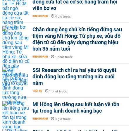
đóng cửa tất cả cơ sở, hàng trăm hội
viên bơ vơ
KINH DOANH
-
4 giờ trước
Chân dung ông chủ kín tiếng đứng sau
tiệm vàng Mi Hồng: Từ phụ xe, sửa đồ
điện tử cũ đến gây dựng thương hiệu
hơn 35 năm tuổi
KINH DOANH
-
1 phút trước
SSI Research chỉ ra hai yếu tố quyết
định động lực tăng trưởng nửa cuối
năm
THỜI SỰ
-
1 phút trước
Mi Hồng lên tiếng sau kết luận về tồn
tại trong kinh doanh vàng bạc
KINH DOANH
-
3 giờ trước