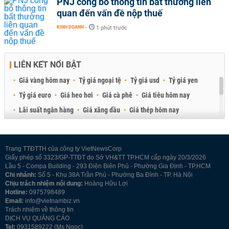
PNJ công bố thông tin bất thường liên
quan đến vấn đề nộp thuế
KINH DOANH
-
1 phút trước
LIÊN KẾT NỔI BẬT
Giá vàng hôm nay
Tỷ giá ngoại tệ
Tỷ giá usd
Tỷ giá yen
Tỷ giá euro
Giá heo hơi
Giá cà phê
Giá tiêu hôm nay
Lãi suất ngân hàng
Giá xăng dầu
Giá thép hôm nay
Giá sầu riêng
Giá thịt heo
Giá gạo
Giá cao su
Best Retail Brokers
Diễn đàn đầu tư Việt Nam 2026
Trang TTĐTTH của công ty VietNewsCorp
Giấy phép số 3323/GP-TTĐT do Sở VH&TT TP.HCM cấp ngày 20/3/2026
Lầu 5 - Compa Building - 293 Điện Biên Phủ - Phường Gia Định - TP.HCM
Chi nhánh:
Số 5 - Khu 38A Trần Phú - Phường Ba Đình - TP. Hà Nội
Chịu trách nhiệm nội dung:
Hoàng Hữu Lợi
Hotline:
0975798489
Email:
info@vietnambiz.vn
Trách nhiệm về thông tin
DỊCH VỤ QUẢNG CÁO
Tel:
0931589222 (Ms Ngọc)