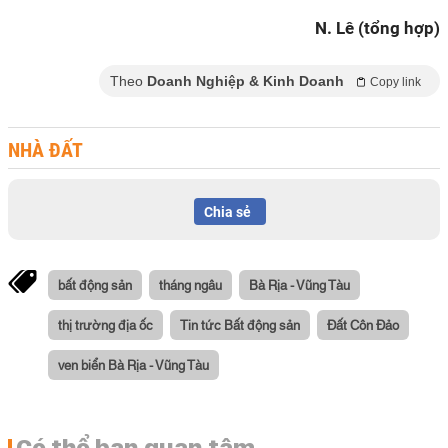
N. Lê (tổng hợp)
Theo
Doanh Nghiệp & Kinh Doanh
Copy link
NHÀ ĐẤT
Chia sẻ
bất động sản
tháng ngâu
Bà Rịa - Vũng Tàu
thị trường địa ốc
Tin tức Bất động sản
Đất Côn Đảo
ven biển Bà Rịa - Vũng Tàu
Có thể bạn quan tâm