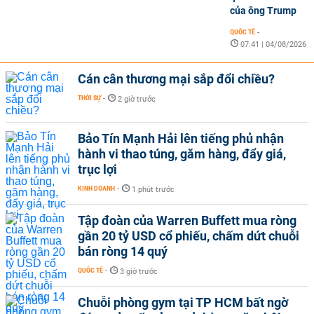
của ông Trump
QUỐC TẾ
-
07:41 | 04/08/2026
Cán cân thương mại sắp đổi chiều?
THỜI SỰ
-
2 giờ trước
Bảo Tín Mạnh Hải lên tiếng phủ nhận
hành vi thao túng, găm hàng, đẩy giá,
trục lợi
KINH DOANH
-
1 phút trước
Tập đoàn của Warren Buffett mua ròng
gần 20 tỷ USD cổ phiếu, chấm dứt chuỗi
bán ròng 14 quý
QUỐC TẾ
-
3 giờ trước
Chuỗi phòng gym tại TP HCM bất ngờ