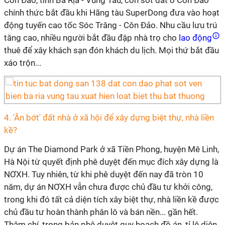
Côn Đảo, tỉnh Bà Rịa - Vũng Tàu, cơn sốt đất ở Côn Đảo
chính thức bắt đầu khi Hãng tàu SuperDong đưa vào hoạt
động tuyến cao tốc Sóc Trăng - Côn Đảo. Nhu cầu lưu trú
tăng cao, nhiều người bắt đầu đập nhà trọ cho
lao động
thuê để xây khách sạn đón khách du lịch. Mọi thứ bắt đầu
xáo trộn...
4. 'Ăn bớt' đất nhà ở xã hội để xây dựng biệt thự, nhà liền
kề?
Dự án The Diamond Park ở xã Tiền Phong, huyện Mê Linh,
Hà Nội từ quyết định phê duyệt đến mục đích xây dựng là
NƠXH. Tuy nhiên, từ khi phê duyệt đến nay đã tròn 10
năm, dự án NƠXH vẫn chưa được chủ đầu tư khởi công,
trong khi đó tất cả diện tích xây biệt thự, nhà liền kề được
chủ đầu tư hoàn thành phân lô và bán nền... gần hết.
Thậm chí, trong bản phê duyệt quy hoạch đồ án, tỉ lệ diện