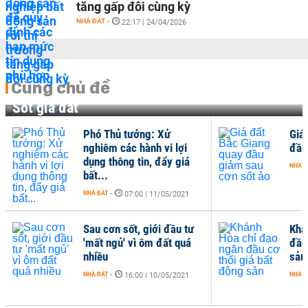
tăng gấp đôi cùng kỳ
NHÀ ĐẤT
-
22:17 | 24/04/2026
Cùng chủ đề
Sốt giá đất
Phó Thủ tướng: Xử
Giá
nghiêm các hành vi lợi
đầu
dụng thông tin, đẩy giá
NHÀ Đ
bất...
NHÀ ĐẤT
-
07:00 | 11/05/2021
Sau cơn sốt, giới đầu tư
Khá
'mất ngủ' vì ôm đất quá
đầu
nhiều
sản
NHÀ ĐẤT
-
NHÀ Đ
16:00 | 10/05/2021