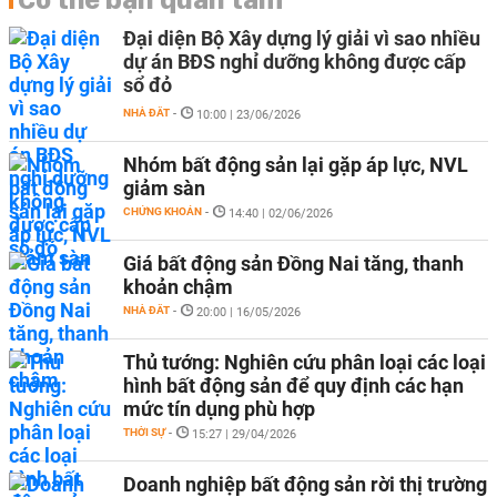
Đại diện Bộ Xây dựng lý giải vì sao nhiều
dự án BĐS nghỉ dưỡng không được cấp
sổ đỏ
NHÀ ĐẤT
-
10:00 | 23/06/2026
Nhóm bất động sản lại gặp áp lực, NVL
giảm sàn
CHỨNG KHOÁN
-
14:40 | 02/06/2026
Giá bất động sản Đồng Nai tăng, thanh
khoản chậm
NHÀ ĐẤT
-
20:00 | 16/05/2026
Thủ tướng: Nghiên cứu phân loại các loại
hình bất động sản để quy định các hạn
mức tín dụng phù hợp
THỜI SỰ
-
15:27 | 29/04/2026
Doanh nghiệp bất động sản rời thị trường