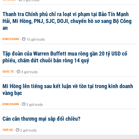
3 giờ trước
Thanh tra Chính phủ chỉ ra loạt vi phạm tại Bảo Tín Mạnh
Hải, Mi Hồng, PNJ, SJC, DOJI, chuyển hồ sơ sang Bộ Công
an
KINH DOANH
-
15 giờ trước
Tập đoàn của Warren Buffett mua ròng gần 20 tỷ USD cổ
phiếu, chấm dứt chuỗi bán ròng 14 quý
QUỐC TẾ
-
3 giờ trước
Mi Hồng lên tiếng sau kết luận về tồn tại trong kinh doanh
vàng bạc
KINH DOANH
-
3 giờ trước
Cán cân thương mại sắp đổi chiều?
THỜI SỰ
-
2 giờ trước