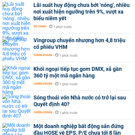
Lãi suất huy động chưa bớt 'nóng', nhiều
nơi xuất hiện ngưỡng trên 9%, vượt xa
biểu niêm yết
TÀI CHÍNH
-
1 phút trước
Vingroup chuyển nhượng hơn 4,8 triệu
cổ phiếu VHM
CHỨNG KHOÁN
-
1 phút trước
Khối ngoại tiếp tục gom DMX, xả gần
360 tỷ một mã ngân hàng
CHỨNG KHOÁN
-
1 phút trước
Sóng thoái vốn Nhà nước có trở lại sau
Quyết định 40?
CHỨNG KHOÁN
-
1 phút trước
Một doanh nghiệp bất động sản đứng
đầu HOSE về EPS, P/E chưa tới 8 lần