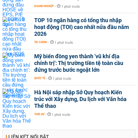
DOANH NGHIỆP
-
1 phút trước
TOP 10 ngân hàng có tổng thu nhập
hoạt động (TOI) cao nhất nửa đầu năm
2026
TÀI CHÍNH
-
1 phút trước
Mỹ biến đồng yen thành 'vũ khí địa
chính trị': Thị trường tiền tệ toàn cầu
đứng trước bước ngoặt lớn
QUỐC TẾ
-
1 phút trước
Hà Nội sáp nhập Sở Quy hoạch Kiến
trúc với Xây dựng, Du lịch với Văn hóa
Thể thao
THỜI SỰ
-
1 phút trước
LIÊN KẾT NỔI BẬT