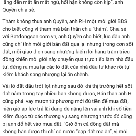
lắng đến mất ăn mất ngủ, hối hận không còn kịp”, anh
Quyền chia sẻ.
Thảm không thua anh Quyền, anh P.H một môi giới BĐS
cho biết cũng vì tham mà bản thân chịu "thảm". Chia sẻ
với Batdongsan.com.vn, anh Quyền cho biết, lúc đầu anh
cũng chỉ tính môi giới bán đất qua lại nhưng trong cơn sốt
đất, mỗi giao dịch sang nhượng kiếm lời hàng trăm triệu
đồng khiến môi giới này chuyển qua trực tiếp làm nhà đầu
tư, đứng ra mua lại các lô đất của nhà đầu tư khác rồi tự
kiếm khách sang nhượng lại ăn chênh.
Vài lô đất đầu trót lọt nhưng sau đó khi thị trường hết sốt,
đất nắm trong tay nhiều bán không được, Bản thân anh H
cũng phải vay mượn tứ phương mới đủ tiền để mua đất,
hiện giờ áp lực trả lãi đang đè nặng lên vai anh khi số tiền
kiếm được từ các thương vụ sang nhượng trước đó cũng
bị anh đổ hết vào mua đất. "Giờ ôm cả đống đất mà
không bán được thì chỉ có nước “cạp đất mà ăn”, vị môi