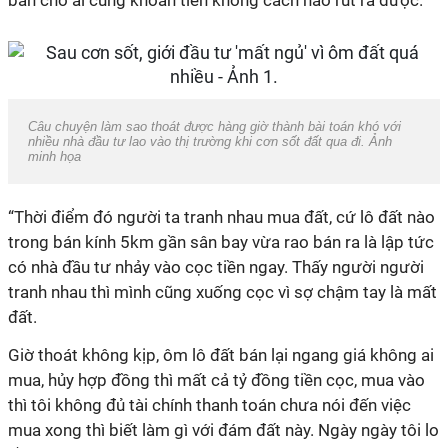
bán cho ai cùng khoản tiền không cách nào rút ra được.
Câu chuyện làm sao thoát được hàng giờ thành bài toán khó với
nhiều nhà đầu tư lao vào thị trường khi cơn sốt đất qua đi. Ảnh
minh họa
“Thời điểm đó người ta tranh nhau mua đất, cứ lô đất nào
trong bán kính 5km gần sân bay vừa rao bán ra là lập tức
có nhà đầu tư nhảy vào cọc tiền ngay. Thấy người người
tranh nhau thì mình cũng xuống cọc vì sợ chậm tay là mất
đất.
Giờ thoát không kịp, ôm lô đất bán lại ngang giá không ai
mua, hủy hợp đồng thì mất cả tỷ đồng tiền cọc, mua vào
thì tôi không đủ tài chính thanh toán chưa nói đến việc
mua xong thì biết làm gì với đám đất này. Ngày ngày tôi lo