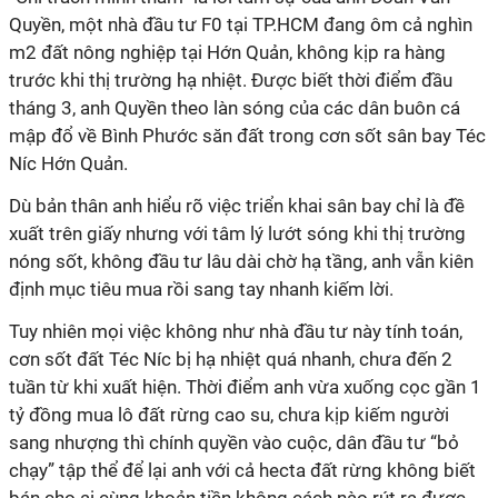
Quyền, một nhà đầu tư F0 tại TP.HCM đang ôm cả nghìn
m2 đất nông nghiệp tại Hớn Quản, không kịp ra hàng
trước khi thị trường hạ nhiệt. Được biết thời điểm đầu
tháng 3, anh Quyền theo làn sóng của các dân buôn cá
mập đổ về Bình Phước săn đất trong cơn sốt sân bay Téc
Níc Hớn Quản.
Dù bản thân anh hiểu rõ việc triển khai sân bay chỉ là đề
xuất trên giấy nhưng với tâm lý lướt sóng khi thị trường
nóng sốt, không đầu tư lâu dài chờ hạ tầng, anh vẫn kiên
định mục tiêu mua rồi sang tay nhanh kiếm lời.
Tuy nhiên mọi việc không như nhà đầu tư này tính toán,
cơn sốt đất Téc Níc bị hạ nhiệt quá nhanh, chưa đến 2
tuần từ khi xuất hiện. Thời điểm anh vừa xuống cọc gần 1
tỷ đồng mua lô đất rừng cao su, chưa kịp kiếm người
sang nhượng thì chính quyền vào cuộc, dân đầu tư “bỏ
chạy” tập thể để lại anh với cả hecta đất rừng không biết