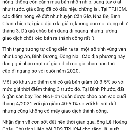
nóng không còn cảnh mua bán nhộn nhịp, sang tay ồ ạt
như trước, giá cũng đã có dấu hiệu chững lại. Tại TP.HCM,
các điểm nóng về đất như huyện Cần Giờ, Nhà Bè, Bình
Chánh hiện tại giao dịch đã giảm, không còn sôi động như
tháng 3. Dù giá chào bán đang đi ngang nhưng lượng
giao dịch chốt kèo bán ra thành công rất ít.
Tình trạng tương tự cũng diễn ra tại một số tỉnh vùng ven
như Long An, Bình Dương, Đồng Nai. Các địa phương này
đang ghi nhận một số giao dịch có giá chào bán thứ
cấp đi ngang so với cuối năm 2020.
Một số khu vực thậm chí có giá bán giảm từ 3-5% so với
mức giá thời điểm tháng 3 trước đó. Tại Bình Phước, đất
ở gần sân bay Téc Níc Hớn Quản được chào bán vào cuối
tháng 4/2021 với giá giảm 40-50% so với khi sốt đất
nhưng cũng không có mấy giao dịch thành công.
Nhận định về cơn sốt đất nền thời gian qua, ông Lê Hoàng
Châu, Chủ tịch Hiệp hội BĐS TP.HCM cho rằng, lãi suất