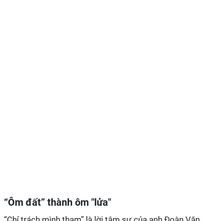
“Ôm đất” thành ôm "lửa"
“Chỉ trách mình tham” là lời tâm sự của anh Đoàn Văn