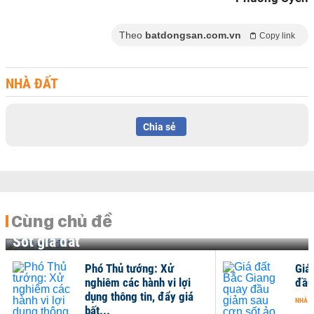
Theo
batdongsan.com.vn
Copy link
NHÀ ĐẤT
Chia sẻ
Cùng chủ đề
Sốt giá đất
Phó Thủ tướng: Xử
Giá
nghiêm các hành vi lợi
đầu
dụng thông tin, đẩy giá
NHÀ Đ
bất...