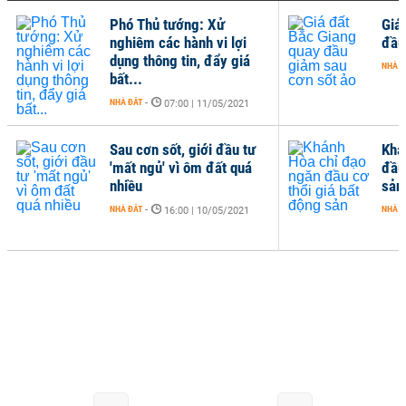
Phó Thủ tướng: Xử
Giá
nghiêm các hành vi lợi
đầu
dụng thông tin, đẩy giá
NHÀ Đ
bất...
NHÀ ĐẤT
-
07:00 | 11/05/2021
Sau cơn sốt, giới đầu tư
Khá
'mất ngủ' vì ôm đất quá
đầu
nhiều
sản
NHÀ ĐẤT
-
NHÀ Đ
16:00 | 10/05/2021