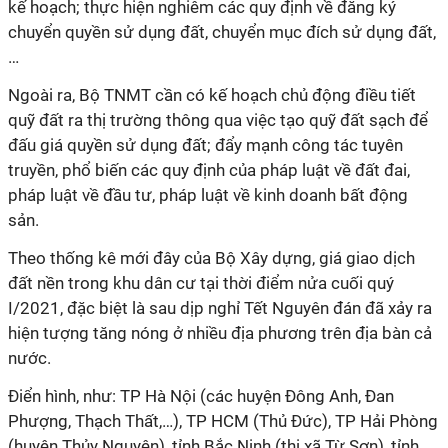
kế hoạch; thực hiện nghiêm các quy định về đăng ký
chuyển quyền sử dụng đất, chuyển mục đích sử dụng đất,
…
Ngoài ra, Bộ TNMT cần có kế hoạch chủ động điều tiết
quỹ đất ra thị trường thông qua việc tạo quỹ đất sạch để
đấu giá quyền sử dụng đất; đẩy mạnh công tác tuyên
truyền, phổ biến các quy định của pháp luật về đất đai,
pháp luật về đầu tư, pháp luật về kinh doanh bất động
sản.
Theo thống kê mới đây của Bộ Xây dựng, giá giao dịch
đất nền trong khu dân cư tại thời điểm nửa cuối quý
I/2021, đặc biệt là sau dịp nghỉ Tết Nguyên đán đã xảy ra
hiện tượng tăng nóng ở nhiều địa phương trên địa bàn cả
nước.
Điển hình, như: TP Hà Nội (các huyện Đông Anh, Đan
Phượng, Thạch Thất,…), TP HCM (Thủ Đức), TP Hải Phòng
(huyện Thủy Nguyên), tỉnh Bắc Ninh (thị xã Từ Sơn), tỉnh