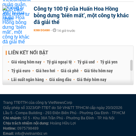
Công ty 100 tỷ của Huấn Hoa Hồng
bỗng dưng ‘biến mất’, một công ty khác
đã giải thể
KINH DOANH
-
14 giờ trước
LIÊN KẾT NỔI BẬT
Giá vàng hôm nay
Tỷ giá ngoại tệ
Tỷ giá usd
Tỷ giá yen
Tỷ giá euro
Giá heo hơi
Giá cà phê
Giá tiêu hôm nay
Lãi suất ngân hàng
Giá xăng dầu
Giá thép hôm nay
Giá sầu riêng
Giá thịt heo
Giá gạo
Giá cao su
Best Retail Brokers
Diễn đàn đầu tư Việt Nam 2026
Trang TTĐTTH của công ty VietNewsCorp
Giấy phép số 3323/GP-TTĐT do Sở VH&TT TP.HCM cấp ngày 20/3/2026
Lầu 5 - Compa Building - 293 Điện Biên Phủ - Phường Gia Định - TP.HCM
Chi nhánh:
Số 5 - Khu 38A Trần Phú - Phường Ba Đình - TP. Hà Nội
Chịu trách nhiệm nội dung:
Hoàng Hữu Lợi
Hotline:
0975798489
Email:
info@vietnambiz.vn