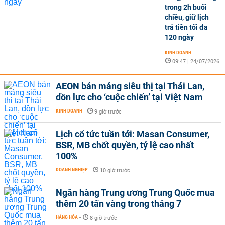
trong 2h buổi
chiều, giữ lịch
trả tiền tối đa
120 ngày
KINH DOANH
-
09:47 | 24/07/2026
AEON bán mảng siêu thị tại Thái Lan,
dồn lực cho ‘cuộc chiến’ tại Việt Nam
KINH DOANH
-
9 giờ trước
Lịch cổ tức tuần tới: Masan Consumer,
BSR, MB chốt quyền, tỷ lệ cao nhất
100%
DOANH NGHIỆP
-
10 giờ trước
Ngân hàng Trung ương Trung Quốc mua
thêm 20 tấn vàng trong tháng 7
HÀNG HÓA
-
8 giờ trước