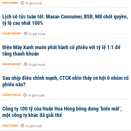
KINH DOANH
-
16 giờ trước
Lịch cổ tức tuần tới: Masan Consumer, BSR, MB chốt quyền,
tỷ lệ cao nhất 100%
DOANH NGHIỆP
-
10 giờ trước
Điện Máy Xanh muốn phát hành cổ phiếu với tỷ lệ 1:1 để
tăng thanh khoản
DOANH NGHIỆP
-
16 giờ trước
Sau nhịp điều chỉnh mạnh, CTCK nhìn thấy cơ hội ở nhóm cổ
phiếu nào?
CHỨNG KHOÁN
-
16 giờ trước
Công ty 100 tỷ của Huấn Hoa Hồng bỗng dưng ‘biến mất’,
một công ty khác đã giải thể
KINH DOANH
-
14 giờ trước