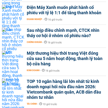
Điện Máy Xanh muốn phát hành cổ
phiếu với tỷ lệ 1:1 để tăng thanh khoản
DOANH NGHIỆP
-
16 giờ trước
Sau nhịp điều chỉnh mạnh, CTCK nhìn
thấy cơ hội ở nhóm cổ phiếu nào?
CHỨNG KHOÁN
-
16 giờ trước
Một thương hiệu thời trang Việt đóng
cửa sau 5 năm hoạt động, thanh lý toàn
bộ cửa hàng
KINH DOANH
-
16 giờ trước
TOP 10 ngân hàng lãi lớn nhất từ kinh
doanh ngoại hối nửa đầu năm 2026:
Vietcombank quán quân, ACB dẫn đầu
nhóm tư nhân
TÀI CHÍNH
-
10 giờ trước