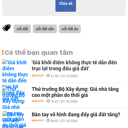
Chia sẻ
sốt đất
sốt đất nền
sốt đất ảo
Có thể bạn quan tâm
'Giá khởi điểm không thực tế dẫn đến
trục lợi trong đấu giá đất'
NHÀ ĐẤT
-
21:00 | 27/10/2024
Thứ trưởng Bộ Xây dựng: Giá nhà tăng
cao một phần do thổi giá
NHÀ ĐẤT
-
16:47 | 07/10/2024
Bàn tay vô hình đang đẩy giá đất tăng?
NHÀ ĐẤT
-
06:02 | 07/10/2024