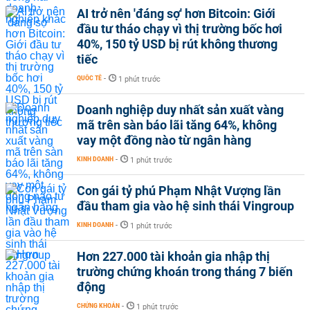
AI trở nên 'đáng sợ' hơn Bitcoin: Giới
đầu tư tháo chạy vì thị trường bốc hơi
40%, 150 tỷ USD bị rút không thương
tiếc
QUỐC TẾ
-
1 phút trước
Doanh nghiệp duy nhất sản xuất vàng
mã trên sàn báo lãi tăng 64%, không
vay một đồng nào từ ngân hàng
KINH DOANH
-
1 phút trước
Con gái tỷ phú Phạm Nhật Vượng lần
đầu tham gia vào hệ sinh thái Vingroup
KINH DOANH
-
1 phút trước
Hơn 227.000 tài khoản gia nhập thị
trường chứng khoán trong tháng 7 biến
động
CHỨNG KHOÁN
-
1 phút trước