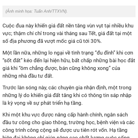
(Ảnh minh họa:
Tuấn Anh/TTXVN
).
Cuộc đua này khiến giá đất nền tăng vùn vụt tại nhiều khu
vực; thậm chí chỉ trong vài tháng sau Tết, giá đất tại một
số địa phương đã vượt mốc giá cũ tới 30%.
Một lần nữa, những lo ngại về tình trạng “đu đỉnh” khi cơn
“sốt đất” kéo đến lại hiện hữu, bất chấp những bài học đắt
giá khi “ôm chẳng được, bán cũng không xong” của
những nhà đầu tư đất.
Trước làn sóng này, các chuyên gia nhận định, một trong
những lý do khiến giá đất tăng khi có thông tin sáp nhập
là kỳ vọng về sự phát triển hạ tầng.
Khi một khu vực được nâng cấp hành chính, ngân sách
đầu tư công cho giao thông, trường học, bệnh viện và các
công trình công cộng sẽ được ưu tiên rót vốn. Hạ tầng
hiện đại không chỉ giúp nâng cao chất lượng cuộc sống