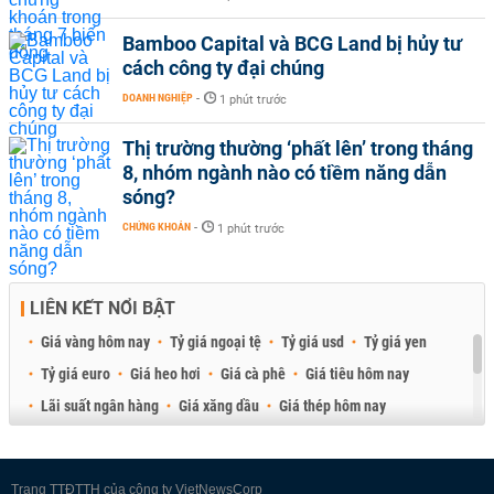
Bamboo Capital và BCG Land bị hủy tư
cách công ty đại chúng
DOANH NGHIỆP
-
1 phút trước
Thị trường thường ‘phất lên’ trong tháng
8, nhóm ngành nào có tiềm năng dẫn
sóng?
CHỨNG KHOÁN
-
1 phút trước
LIÊN KẾT NỔI BẬT
Giá vàng hôm nay
Tỷ giá ngoại tệ
Tỷ giá usd
Tỷ giá yen
Tỷ giá euro
Giá heo hơi
Giá cà phê
Giá tiêu hôm nay
Lãi suất ngân hàng
Giá xăng dầu
Giá thép hôm nay
Giá sầu riêng
Giá thịt heo
Giá gạo
Giá cao su
Best Retail Brokers
Diễn đàn đầu tư Việt Nam 2026
Trang TTĐTTH của công ty VietNewsCorp