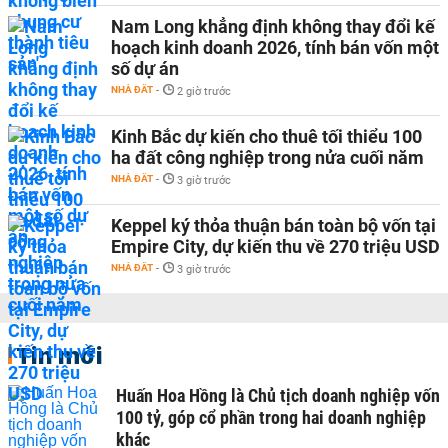
Nam Long khẳng định không thay đổi kế
hoạch kinh doanh 2026, tính bán vốn một
số dự án
NHÀ ĐẤT
-
2 giờ trước
Kinh Bắc dự kiến cho thuê tối thiểu 100
ha đất công nghiệp trong nửa cuối năm
NHÀ ĐẤT
-
3 giờ trước
Keppel ký thỏa thuận bán toàn bộ vốn tại
Empire City, dự kiến thu về 270 triệu USD
NHÀ ĐẤT
-
3 giờ trước
Tin mới
Huấn Hoa Hồng là Chủ tịch doanh nghiệp vốn
100 tỷ, góp cổ phần trong hai doanh nghiệp
khác