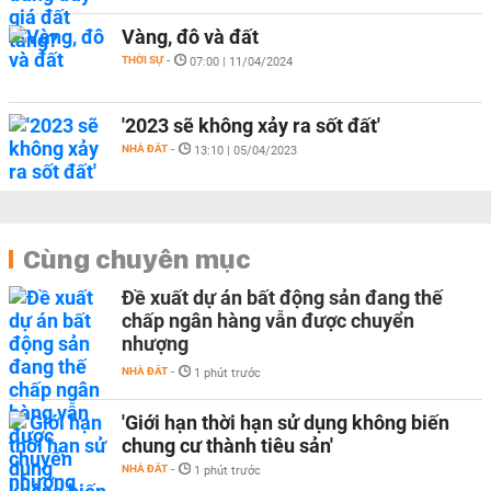
Vàng, đô và đất
THỜI SỰ
-
07:00 | 11/04/2024
'2023 sẽ không xảy ra sốt đất'
NHÀ ĐẤT
-
13:10 | 05/04/2023
Cùng chuyên mục
Đề xuất dự án bất động sản đang thế
chấp ngân hàng vẫn được chuyển
nhượng
NHÀ ĐẤT
-
1 phút trước
'Giới hạn thời hạn sử dụng không biến
chung cư thành tiêu sản'
NHÀ ĐẤT
-
1 phút trước