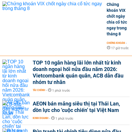
Chứng
khoán VIX
chốt ngày
chia cổ tức
ngay trong
tháng 8
CHỨNG KHOÁN
-
17 giờ trước
TOP 10 ngân hàng lãi lớn nhất từ kinh
doanh ngoại hối nửa đầu năm 2026:
Vietcombank quán quân, ACB dẫn đầu
nhóm tư nhân
TÀI CHÍNH
-
1 phút trước
AEON bán mảng siêu thị tại Thái Lan,
dồn lực cho ‘cuộc chiến’ tại Việt Nam
KINH DOANH
-
1 phút trước
Bức tranh tài chính tiêu dùng nửa đầu