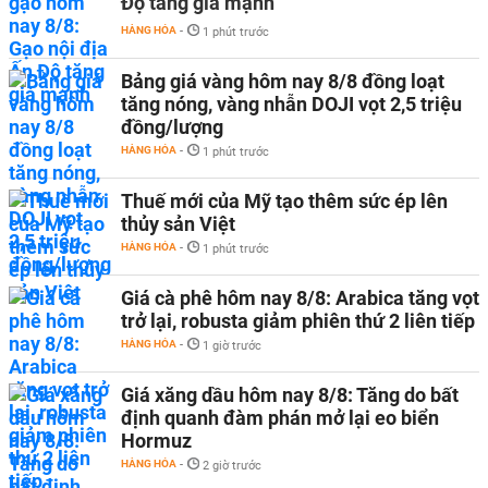
Độ tăng giá mạnh
HÀNG HÓA
-
1 phút trước
Bảng giá vàng hôm nay 8/8 đồng loạt
tăng nóng, vàng nhẫn DOJI vọt 2,5 triệu
đồng/lượng
HÀNG HÓA
-
1 phút trước
Thuế mới của Mỹ tạo thêm sức ép lên
thủy sản Việt
HÀNG HÓA
-
1 phút trước
Giá cà phê hôm nay 8/8: Arabica tăng vọt
trở lại, robusta giảm phiên thứ 2 liên tiếp
HÀNG HÓA
-
1 giờ trước
Giá xăng dầu hôm nay 8/8: Tăng do bất
định quanh đàm phán mở lại eo biển
Hormuz
HÀNG HÓA
-
2 giờ trước