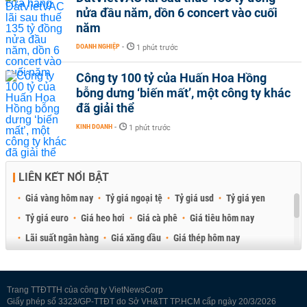
nửa đầu năm, dồn 6 concert vào cuối
năm
DOANH NGHIỆP
-
1 phút trước
Công ty 100 tỷ của Huấn Hoa Hồng
bỗng dưng ‘biến mất’, một công ty khác
đã giải thể
KINH DOANH
-
1 phút trước
LIÊN KẾT NỔI BẬT
Giá vàng hôm nay
Tỷ giá ngoại tệ
Tỷ giá usd
Tỷ giá yen
Tỷ giá euro
Giá heo hơi
Giá cà phê
Giá tiêu hôm nay
Lãi suất ngân hàng
Giá xăng dầu
Giá thép hôm nay
Giá sầu riêng
Giá thịt heo
Giá gạo
Giá cao su
Best Retail Brokers
Diễn đàn đầu tư Việt Nam 2026
Trang TTĐTTH của công ty VietNewsCorp
Giấy phép số 3323/GP-TTĐT do Sở VH&TT TP.HCM cấp ngày 20/3/2026