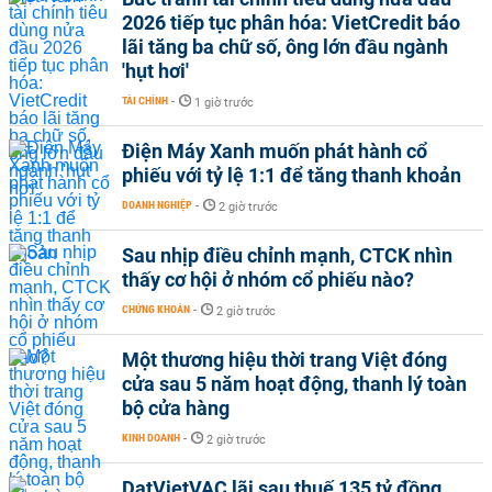
2026 tiếp tục phân hóa: VietCredit báo
lãi tăng ba chữ số, ông lớn đầu ngành
'hụt hơi'
TÀI CHÍNH
-
1 giờ trước
Điện Máy Xanh muốn phát hành cổ
phiếu với tỷ lệ 1:1 để tăng thanh khoản
DOANH NGHIỆP
-
2 giờ trước
Sau nhịp điều chỉnh mạnh, CTCK nhìn
thấy cơ hội ở nhóm cổ phiếu nào?
CHỨNG KHOÁN
-
2 giờ trước
Một thương hiệu thời trang Việt đóng
cửa sau 5 năm hoạt động, thanh lý toàn
bộ cửa hàng
KINH DOANH
-
2 giờ trước
DatVietVAC lãi sau thuế 135 tỷ đồng