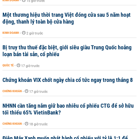
KINH DOANH
-
15 giờ trước
Một thương hiệu thời trang Việt đóng cửa sau 5 năm hoạt
động, thanh lý toàn bộ cửa hàng
KINH DOANH
-
2 giờ trước
Bị truy thu thuế đặc biệt, giới siêu giàu Trung Quốc hoảng
loạn bán tài sản, cổ phiếu
QUỐC TẾ
-
17 giờ trước
Chứng khoán VIX chốt ngày chia cổ tức ngay trong tháng 8
CHỨNG KHOÁN
-
17 giờ trước
NHNN cần tăng nắm giữ bao nhiêu cổ phiếu CTG để sở hữu
tối thiểu 65% VietinBank?
CHỨNG KHOÁN
-
18 giờ trước
Điện Máy Xanh muốn phát hành cổ phiếu với tỷ lệ 1:1 để