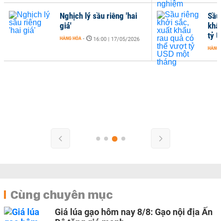
Nghịch lý sầu riêng 'hai
Sầu 
giá'
khẩ
tỷ 
HÀNG HÓA
-
16:00 | 17/05/2026
HÀNG
Cùng chuyên mục
Giá lúa gạo hôm nay 8/8: Gạo nội địa Ấn