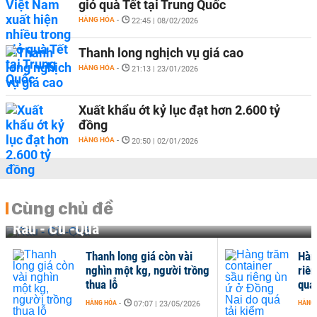
giỏ quà Tết tại Trung Quốc
HÀNG HÓA
-
22:45 | 08/02/2026
Thanh long nghịch vụ giá cao
HÀNG HÓA
-
21:13 | 23/01/2026
Xuất khẩu ớt kỷ lục đạt hơn 2.600 tỷ
đồng
HÀNG HÓA
-
20:50 | 02/01/2026
Cùng chủ đề
Rau - Củ -Quả
Thanh long giá còn vài
Hàn
nghìn một kg, người trồng
riê
thua lỗ
quá
HÀNG HÓA
-
HÀNG
07:07 | 23/05/2026