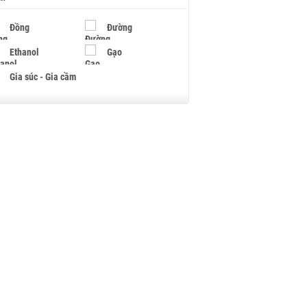
Đồng
Đường
Ethanol
Gạo
Gia súc - Gia cầm
Giấy
Gỗ
Hạt điều
Hồ tiêu - Hạt tiêu
Khí đốt
Kim loại khác
Mắc ca
Muối
Ngũ cốc
Nhựa - Hạt nhựa
Palladium
Phân bón