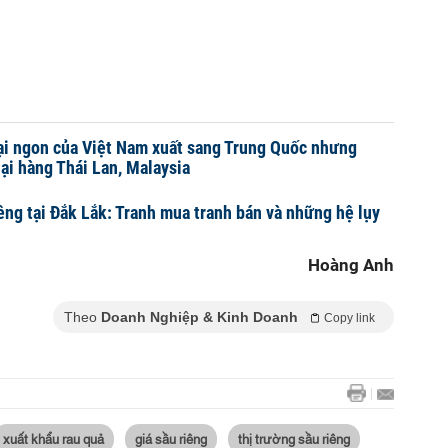
ại ngon của Việt Nam xuất sang Trung Quốc nhưng
lại hàng Thái Lan, Malaysia
êng tại Đắk Lắk: Tranh mua tranh bán và những hệ lụy
Hoàng Anh
Theo
Doanh Nghiệp & Kinh Doanh
Copy link
xuất khẩu rau quả
giá sầu riêng
thị trường sầu riêng