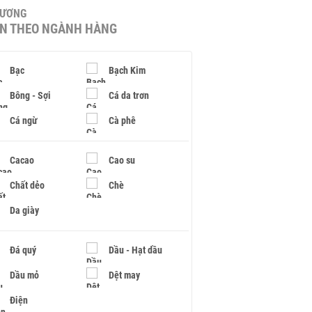
HƯƠNG
IN THEO NGÀNH HÀNG
Bạc
Bạch Kim
Bông - Sợi
Cá da trơn
Cá ngừ
Cà phê
Cacao
Cao su
Chất dẻo
Chè
Da giày
Đá quý
Dầu - Hạt dầu
Dầu mỏ
Dệt may
Điện