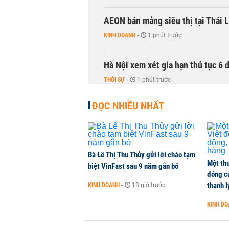
AEON bán mảng siêu thị tại Thái L
KINH DOANH
-
1 phút trước
Hà Nội xem xét gia hạn thủ tục 6 
THỜI SỰ
-
1 phút trước
ĐỌC NHIỀU NHẤT
Bà Lê Thị Thu Thủy gửi lời chào tạm
Một thư
biệt VinFast sau 9 năm gắn bó
đóng c
thanh l
KINH DOANH
-
18 giờ trước
KINH D