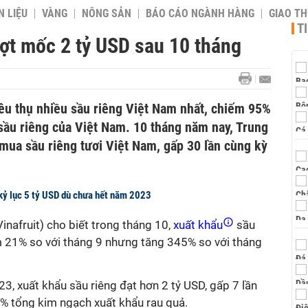
 LIỆU
VÀNG
NÔNG SẢN
BÁO CÁO NGÀNH HÀNG
GIAO T
T
ợt mốc 2 tỷ USD sau 10 tháng
iêu thụ nhiều sầu riêng Việt Nam nhất, chiếm 95%
sầu riêng của Việt Nam. 10 tháng năm nay, Trung
mua sầu riêng tươi Việt Nam, gấp 30 lần cùng kỳ
 kỷ lục 5 tỷ USD dù chưa hết năm 2023
inafruit) cho biết trong tháng 10,
xuất khẩu
sầu
ảm 21% so với tháng 9 nhưng tăng 345% so với tháng
, xuất khẩu sầu riêng đạt hơn 2 tỷ USD, gấp 7 lần
% tổng kim ngạch xuất khẩu rau quả.