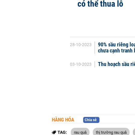
có thể thua lỗ
90% sầu riêng lo
28-10-2023
chưa cạnh tranh 
Thu hoạch sầu ri
03-10-2023
HÀNG HÓA
Chia sẻ
rau quả
thị trường rau quả
TAG: