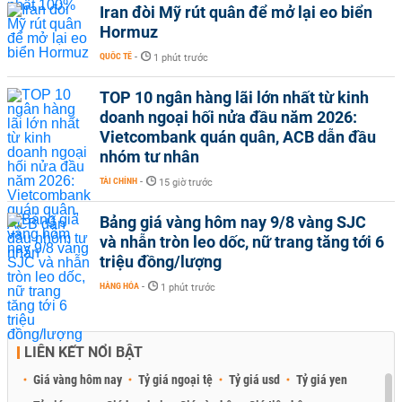
Iran đòi Mỹ rút quân để mở lại eo biển
Hormuz
QUỐC TẾ
-
1 phút trước
TOP 10 ngân hàng lãi lớn nhất từ kinh
doanh ngoại hối nửa đầu năm 2026:
Vietcombank quán quân, ACB dẫn đầu
nhóm tư nhân
TÀI CHÍNH
-
15 giờ trước
Bảng giá vàng hôm nay 9/8 vàng SJC
và nhẫn tròn leo dốc, nữ trang tăng tới 6
triệu đồng/lượng
HÀNG HÓA
-
1 phút trước
LIÊN KẾT NỔI BẬT
Giá vàng hôm nay
Tỷ giá ngoại tệ
Tỷ giá usd
Tỷ giá yen