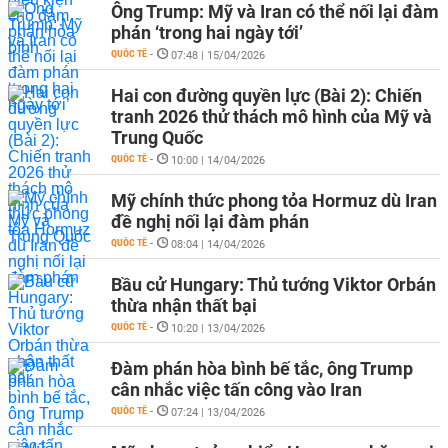
Ông Trump: Mỹ và Iran có thể nối lại đàm
phán ‘trong hai ngày tới’
QUỐC TẾ
-
07:48 | 15/04/2026
Hai con đường quyền lực (Bài 2): Chiến
tranh 2026 thử thách mô hình của Mỹ và
Trung Quốc
QUỐC TẾ
-
10:00 | 14/04/2026
Mỹ chính thức phong tỏa Hormuz dù Iran
đề nghị nối lại đàm phán
QUỐC TẾ
-
08:04 | 14/04/2026
Bầu cử Hungary: Thủ tướng Viktor Orbán
thừa nhận thất bại
QUỐC TẾ
-
10:20 | 13/04/2026
Đàm phán hòa bình bế tắc, ông Trump
cân nhắc việc tấn công vào Iran
QUỐC TẾ
-
07:24 | 13/04/2026