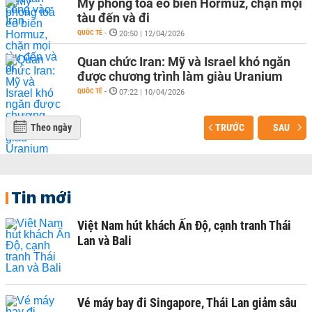
Mỹ phong toả eo biển Hormuz, chặn mọi
tàu đến và đi
QUỐC TẾ
-
20:50 | 12/04/2026
Quan chức Iran: Mỹ và Israel khó ngăn
được chương trình làm giàu Uranium
QUỐC TẾ
-
07:22 | 10/04/2026
Theo ngày
TRƯỚC
SAU
Tin mới
Việt Nam hút khách Ấn Độ, cạnh tranh Thái
Lan và Bali
Vé máy bay đi Singapore, Thái Lan giảm sâu