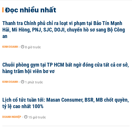
Đọc nhiều nhất
Thanh tra Chính phủ chỉ ra loạt vi phạm tại Bảo Tín Mạnh
Hải, Mi Hồng, PNJ, SJC, DOJI, chuyển hồ sơ sang Bộ Công
an
KINH DOANH
-
8 giờ trước
Chuỗi phòng gym tại TP HCM bất ngờ đóng cửa tất cả cơ sở,
hàng trăm hội viên bơ vơ
KINH DOANH
-
1 phút trước
Lịch cổ tức tuần tới: Masan Consumer, BSR, MB chốt quyền,
tỷ lệ cao nhất 100%
DOANH NGHIỆP
-
15 giờ trước