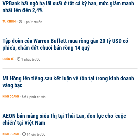
VPBank bất ngờ hạ lãi suất ở tất cả kỳ hạn, mức giảm mạnh
nhất lên đến 2,4%
TÀI CHÍNH
-
1 phút trước
Tập đoàn của Warren Buffett mua ròng gần 20 tỷ USD cổ
phiếu, chấm dứt chuỗi bán ròng 14 quý
QUỐC TẾ
-
1 phút trước
Mi Hồng lên tiếng sau kết luận về tồn tại trong kinh doanh
vàng bạc
KINH DOANH
-
1 phút trước
AEON bán mảng siêu thị tại Thái Lan, dồn lực cho ‘cuộc
chiến’ tại Việt Nam
KINH DOANH
-
14 giờ trước