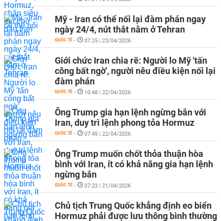
Mỹ - Iran có thể nối lại đàm phán ngay
ngày 24/4, nút thắt nằm ở Tehran
QUỐC TẾ
-
07:25 | 23/04/2026
Giới chức Iran chia rẽ: Người lo Mỹ 'tấn
công bất ngờ', người nêu điều kiện nối lại
đàm phán
QUỐC TẾ
-
10:48 | 22/04/2026
Ông Trump gia hạn lệnh ngừng bắn với
Iran, duy trì lệnh phong tỏa Hormuz
QUỐC TẾ
-
07:45 | 22/04/2026
Ông Trump muốn chốt thỏa thuận hòa
bình với Iran, ít có khả năng gia hạn lệnh
ngừng bắn
QUỐC TẾ
-
07:23 | 21/04/2026
Chủ tịch Trung Quốc khẳng định eo biển
Hormuz phải được lưu thông bình thường