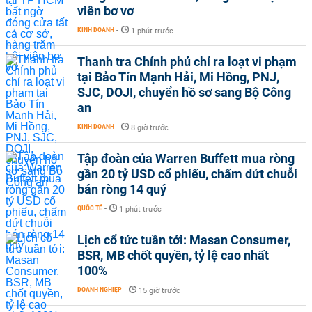
viên bơ vơ
KINH DOANH
-
1 phút trước
Thanh tra Chính phủ chỉ ra loạt vi phạm
tại Bảo Tín Mạnh Hải, Mi Hồng, PNJ,
SJC, DOJI, chuyển hồ sơ sang Bộ Công
an
KINH DOANH
-
8 giờ trước
Tập đoàn của Warren Buffett mua ròng
gần 20 tỷ USD cổ phiếu, chấm dứt chuỗi
bán ròng 14 quý
QUỐC TẾ
-
1 phút trước
Lịch cổ tức tuần tới: Masan Consumer,
BSR, MB chốt quyền, tỷ lệ cao nhất
100%
DOANH NGHIỆP
-
15 giờ trước