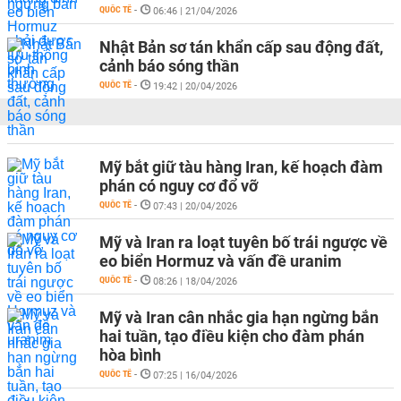
QUỐC TẾ
-
06:46 | 21/04/2026
Nhật Bản sơ tán khẩn cấp sau động đất,
cảnh báo sóng thần
QUỐC TẾ
-
19:42 | 20/04/2026
Mỹ bắt giữ tàu hàng Iran, kế hoạch đàm
phán có nguy cơ đổ vỡ
QUỐC TẾ
-
07:43 | 20/04/2026
Mỹ và Iran ra loạt tuyên bố trái ngược về
eo biển Hormuz và vấn đề uranim
QUỐC TẾ
-
08:26 | 18/04/2026
Mỹ và Iran cân nhắc gia hạn ngừng bắn
hai tuần, tạo điều kiện cho đàm phán
hòa bình
QUỐC TẾ
-
07:25 | 16/04/2026