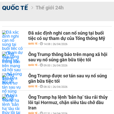
QUỐC TẾ
Thế giới 24h
Đã xác định nghi can nổ súng tại buổi
tiệc có sự tham dự của Tổng thống Mỹ
QUỐC TẾ
-
14:08 | 26/04/2026
Ông Trump thông báo trên mạng xã hội
sau vụ nổ súng gần bữa tiệc tối
QUỐC TẾ
-
09:00 | 26/04/2026
Ông Trump được sơ tán sau vụ nổ súng
gần bữa tiệc tối
QUỐC TẾ
-
08:32 | 26/04/2026
Ông Trump hạ lệnh ‘bắn hạ’ tàu rải thủy
lôi tại Hormuz, chặn siêu tàu chở dầu
Iran
QUỐC TẾ
-
07:31 | 24/04/2026