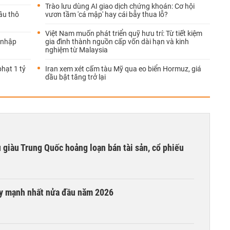
Trào lưu dùng AI giao dịch chứng khoán: Cơ hội
ầu thô
vươn tầm 'cá mập' hay cái bẫy thua lỗ?
Việt Nam muốn phát triển quỹ hưu trí: Từ tiết kiệm
 nhập
gia đình thành nguồn cấp vốn dài hạn và kinh
nghiệm từ Malaysia
hạt 1 tỷ
Iran xem xét cấm tàu Mỹ qua eo biển Hormuz, giá
dầu bật tăng trở lại
êu giàu Trung Quốc hoảng loạn bán tài sản, cổ phiếu
ay mạnh nhất nửa đầu năm 2026