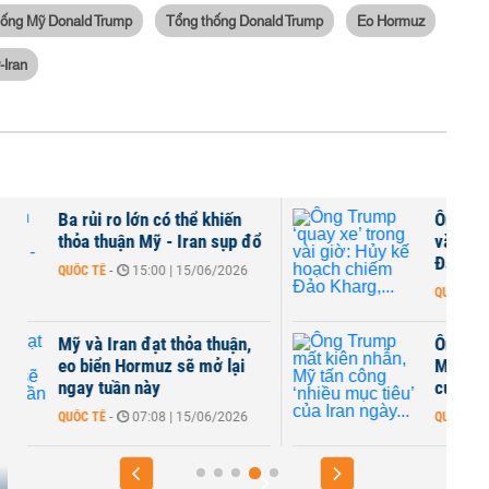
hống Mỹ Donald Trump
Tổng thống Donald Trump
Eo Hormuz
-Iran
Ông Trump ‘quay xe’ trong
vài giờ: Hủy kế hoạch chiếm
Đảo Kharg,...
QUỐC TẾ
-
09:45 | 12/06/2026
Ông Trump mất kiên nhẫn,
Mỹ tấn công ‘nhiều mục tiêu’
của Iran ngày...
QUỐC TẾ
-
07:49 | 11/06/2026