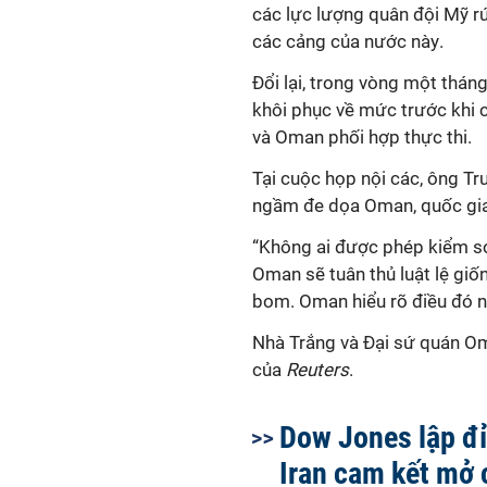
các lực lượng quân đội Mỹ rú
các cảng của
nước này
.
Đổi lại, trong vòng một thán
khôi phục về mức trước khi c
và Oman phối hợp thực thi.
Tại cuộc họp nội các, ông Tr
ngầm đe dọa Oman,
quốc gi
“Không ai được phép kiểm so
Oman sẽ tuân thủ luật lệ giố
bom. Oman hiểu rõ điều đó n
Nhà Trắng và Đại sứ quán O
của
Reuters
.
Dow Jones lập đỉ
Iran cam kết mở 