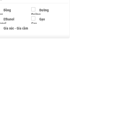
Đồng
Đường
Ethanol
Gạo
Gia súc - Gia cầm
Giấy
Gỗ
Hạt điều
Hồ tiêu - Hạt tiêu
Khí đốt
Kim loại khác
Mắc ca
Muối
Ngũ cốc
Nhựa - Hạt nhựa
Palladium
Phân bón