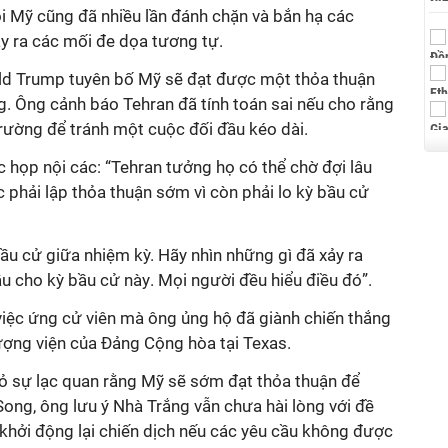
i Mỹ cũng đã nhiều lần đánh chặn và bắn hạ các
y ra các mối đe dọa tương tự.
ld Trump tuyên bố Mỹ sẽ đạt được một thỏa thuận
ng. Ông cảnh báo Tehran đã tính toán sai nếu cho rằng
rường để tránh một cuộc đối đầu kéo dài.
 họp nội các: “Tehran tưởng họ có thể chờ đợi lâu
c phải lập thỏa thuận sớm vì còn phải lo kỳ bầu cử
ầu cử giữa nhiệm kỳ.
Hãy nhìn những gì đã xảy ra
u cho kỳ bầu cử này
. Mọi người đều hiểu điều đó
”.
iệc ứng cử viên mà ông ủng hộ đã giành chiến thắng
ượng viện của
Đ
ảng Cộng hòa tại Texas.
tỏ sự lạc quan rằng Mỹ sẽ sớm đạt thỏa thuận để
Song, ông lưu ý Nhà Trắng vẫn chưa hài lòng với đề
khởi động lại chiến dịch nếu các yêu cầu không được