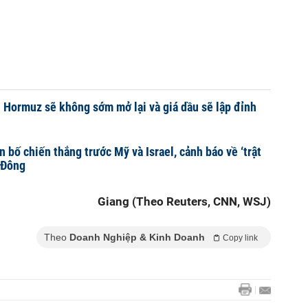
 Hormuz sẽ không sớm mở lại và giá dầu sẽ lập đỉnh
n bố chiến thắng trước Mỹ và Israel, cảnh báo về ‘trật
g Đông
Giang (Theo Reuters, CNN, WSJ)
Theo
Doanh Nghiệp & Kinh Doanh
Copy link