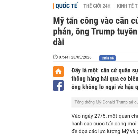
QUỐC TẾ
THẾ GIỚI 24H
KINH TẾ T
Mỹ tấn công vào căn cứ
phán, ông Trump tuyên
dài
07:44 | 28/05/2026
Chia sẻ
Đây là một căn cứ quân sự
thông hàng hải qua eo bi
ông không lo ngại về hậu q
Tổng thống Mỹ Donald Trump tại cu
Vào ngày 27/5, một quan chứ
hành các cuộc tấn công mới 
đe dọa các lực lượng Mỹ và 