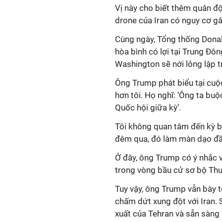
Vị này cho biết thêm quân độ
drone của Iran có nguy cơ gâ
Cùng ngày, Tổng thống Dona
hòa bình có lợi tại Trung Đô
Washington sẽ nới lỏng lập t
Ông Trump phát biểu tại cuộc
hơn tôi. Họ nghĩ: ‘Ông ta buộ
Quốc hội giữa kỳ’.
Tôi không quan tâm đến kỳ b
đêm qua, đó
làm màn dạo đầ
Ở đây, ông Trump có ý nhắc
v
trong
vòng
bầu cử sơ bộ Th
Tuy vậy, ông Trump vẫn bày 
chấm dứt xung đột với Iran. 
xuất của Tehran và sẵn sàng 