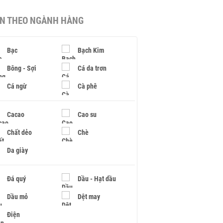
IN THEO NGÀNH HÀNG
Bạc
Bạch Kim
Bông - Sợi
Cá da trơn
Cá ngừ
Cà phê
Cacao
Cao su
Chất dẻo
Chè
Da giày
Đá quý
Dầu - Hạt dầu
Dầu mỏ
Dệt may
Điện