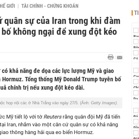
HẾ GIỚI
TÀI CHÍNH - CHỨNG KHOÁN
T
 quân sự của Iran trong khi đàm
 bố không ngại để xung đột kéo
 có khả năng đe dọa các lực lượng Mỹ và giao
ển Hormuz. Tổng thống Mỹ Donald Trump tuyên bố
uả chính trị nếu xung đột kéo dài.
ộc họp nội các ở Nhà Trắng vào ngày 27/5. (Ảnh:
Getty Images).
c Mỹ tiết lộ với tờ
Reuters
rằng quân đội Mỹ đã tiến
tại Iran, nhắm vào một căn cứ quân sự có khả năng
giao thông hàng hải qua eo biển Hormuz.