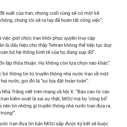
 đề xuất của Iran, nhưng cuối cùng sẽ có một kế
ông, chúng tôi sẽ ra tay để hoàn tất công việc”,
việc giới chức Iran khôi phục quyền truy cập
ân là dấu hiệu cho thấy Tehran không thể tiếp tục duy
“toàn bộ hệ thống kinh tế của họ đang sụp đổ”.
ốn lập thỏa thuận. Họ không còn lựa chọn nào khác”.
 bỏ thông tin từ truyền thông nhà nước Iran về một
hai nước, gọi đó là “sự bịa đặt hoàn toàn”.
 Nhà Trắng viết trên mạng xã hội X: “Báo cáo từ
các
Iran kiểm soát là
sai
sự thật
, MOU
mà họ ‘công bố’
i nên tin những gì truyền thông nhà nước Iran đưa ra.
trọng!”.
nước Iran đưa tin bản MOU sắp được ký kết sẽ buộc