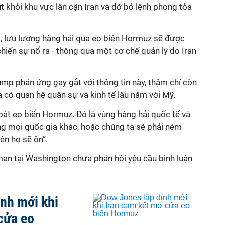
t khỏi k
hu vực lân cận Iran và dỡ bỏ lệnh phong tỏa
g, lưu lượng hàng hải qua eo biển Hormuz sẽ được
hiến sự nổ ra - thông qua một cơ chế quản lý do Iran
ump phản ứng gay gắt với thông tin này, thậm chí còn
a
có quan hệ quân sự và kinh tế lâu năm với Mỹ.
át eo biển Hormuz. Đó là vùng hàng hải quốc tế và
ng mọi quốc gia khác, hoặc chúng ta sẽ phải ném
ên họ sẽ ổn”.
man tại Washington chưa phản hồi
yêu cầu bình luận
nh mới khi
cửa eo