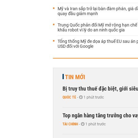
Mỹ và Iran sắp trở lại bàn đàm phán, giá d
quay đầu giảm mạnh
Trung Quốc phản đối Mỹ mở rộng hạn chế
khẩu robot vì lý do an ninh quốc gia
Tổng thống Mỹ đe dọa áp thuế EU sau án p
USD đối với Google
TIN MỚI
Bị truy thu thuế đặc biệt, giới si
QUỐC TẾ
-
1 phút trước
Top ngân hàng tăng trưởng cho v
TÀI CHÍNH
-
1 phút trước