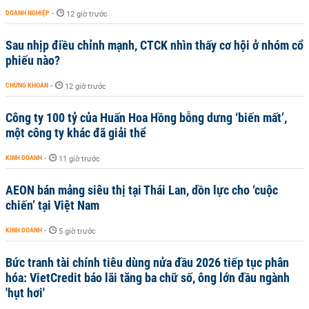
DOANH NGHIỆP
-
12 giờ trước
Sau nhịp điều chỉnh mạnh, CTCK nhìn thấy cơ hội ở nhóm cổ
phiếu nào?
CHỨNG KHOÁN
-
12 giờ trước
Công ty 100 tỷ của Huấn Hoa Hồng bỗng dưng ‘biến mất’,
một công ty khác đã giải thể
KINH DOANH
-
11 giờ trước
AEON bán mảng siêu thị tại Thái Lan, dồn lực cho ‘cuộc
chiến’ tại Việt Nam
KINH DOANH
-
5 giờ trước
Bức tranh tài chính tiêu dùng nửa đầu 2026 tiếp tục phân
hóa: VietCredit báo lãi tăng ba chữ số, ông lớn đầu ngành
'hụt hơi'