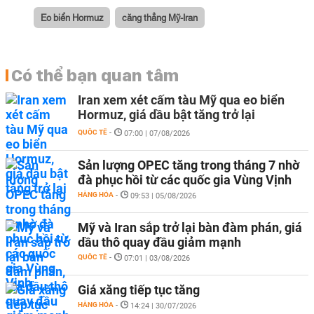
Eo biển Hormuz
căng thẳng Mỹ-Iran
Có thể bạn quan tâm
Iran xem xét cấm tàu Mỹ qua eo biển
Hormuz, giá dầu bật tăng trở lại
QUỐC TẾ
-
07:00 | 07/08/2026
Sản lượng OPEC tăng trong tháng 7 nhờ
đà phục hồi từ các quốc gia Vùng Vịnh
HÀNG HÓA
-
09:53 | 05/08/2026
Mỹ và Iran sắp trở lại bàn đàm phán, giá
dầu thô quay đầu giảm mạnh
QUỐC TẾ
-
07:01 | 03/08/2026
Giá xăng tiếp tục tăng
HÀNG HÓA
-
14:24 | 30/07/2026