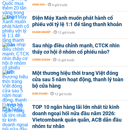
HÀNG HÓA
-
4 giờ trước
Điện Máy Xanh muốn phát hành cổ
phiếu với tỷ lệ 1:1 để tăng thanh khoản
DOANH NGHIỆP
-
12 giờ trước
Sau nhịp điều chỉnh mạnh, CTCK nhìn
thấy cơ hội ở nhóm cổ phiếu nào?
CHỨNG KHOÁN
-
12 giờ trước
Một thương hiệu thời trang Việt đóng
cửa sau 5 năm hoạt động, thanh lý toàn
bộ cửa hàng
KINH DOANH
-
12 giờ trước
TOP 10 ngân hàng lãi lớn nhất từ kinh
doanh ngoại hối nửa đầu năm 2026:
Vietcombank quán quân, ACB dẫn đầu
nhóm tư nhân