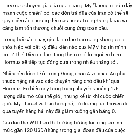
Theo các chuyên gia của ngân hàng, Mỹ “không muốn đẩy
mạnh cuộc chiến” bởi các đòn trả đũa của Iran có thể sẽ
gây nhiều ảnh hưởng đến các nước Trung Đông khác và
càng làm tổn thương chuỗi cung ứng toàn cầu.
Trong bối cảnh này, giới lãnh đạo Iran càng không chịu
thỏa hiệp với bất kỳ điều kiện nào của Mỹ vì họ tin mình
có lợi thế. Điều đó làm tăng thêm mối lo ngại eo biển
Hormuz sẽ tiếp tục đóng cửa trong nhiều tháng tới.
Nhiều nền kinh tế ở Trung Đông, châu Á và châu Âu phụ
thuộc nặng nề vào các chuyến hàng chở dầu khí qua
Hormuz. Eo biển này từng trung chuyển khoảng 1/5
l
ượng dầu
mỏ
của thế giới
, nhưng kể từ khi cuộc chiến
giữa Mỹ - Israel và Iran bùng nổ, lưu lượng tàu thuyền đi
qua tuyến hàng hải này đã giảm xuống gần bằng 0.
Giá dầu thô WTI trên thị trường tương lai từng leo lên
mức gần 120 USD/thùng trong giai đoạn đầu của cuộc