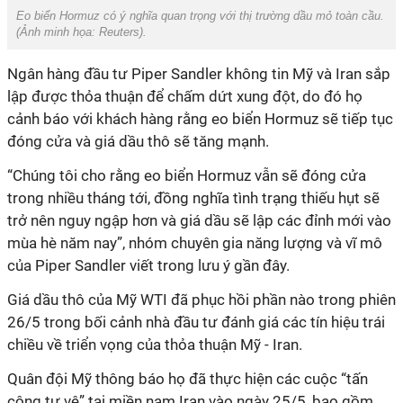
Eo biển Hormuz có ý nghĩa quan trọng với thị trường dầu mỏ toàn cầu.
(Ảnh minh họa:
Reuters).
Ngân hàng đầu tư Piper Sandler không tin Mỹ và Iran sắp
lập được thỏa thuận để chấm dứt xung đột, do đó họ
cảnh báo với khách hàng rằng eo biển Hormuz sẽ tiếp tục
đóng cửa và giá dầu thô sẽ tăng mạnh.
“Chúng tôi cho rằng eo biển Hormuz vẫn sẽ đóng cửa
trong nhiều tháng tới, đồng nghĩa tình trạng thiếu hụt sẽ
trở nên nguy ngập hơn và giá dầu sẽ lập các đỉnh mới vào
mùa hè năm nay”, nhóm chuyên gia năng lượng và vĩ mô
của Piper Sandler viết trong lưu ý gần đây.
Giá dầu thô của Mỹ WTI đã phục hồi phần nào trong phiên
26/5 trong bối cảnh nhà đầu tư đánh giá các tín hiệu trái
chiều về triển vọng của thỏa thuận Mỹ - Iran.
Quân đội Mỹ thông báo họ đã thực hiện các cuộc “tấn
công tự vệ” tại miền nam Iran vào ngày 25/5, bao gồm