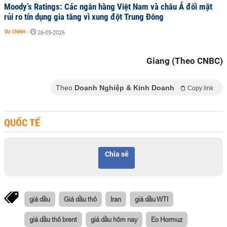
Moody’s Ratings: Các ngân hàng Việt Nam và châu Á đối mặt
rủi ro tín dụng gia tăng vì xung đột Trung Đông
TÀI CHÍNH
-
26-05-2026
Giang (Theo CNBC)
Theo
Doanh Nghiệp & Kinh Doanh
Copy link
QUỐC TẾ
Chia sẻ
giá dầu
Giá dầu thô
Iran
giá dầu WTI
giá dầu thô brent
giá dầu hôm nay
Eo Hormuz