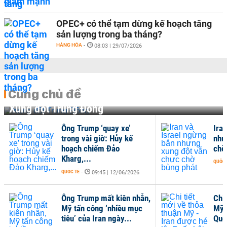
OPEC+ có thể tạm dừng kế hoạch tăng
sản lượng trong ba tháng?
HÀNG HÓA
-
08:03 | 29/07/2026
Cùng chủ đề
Xung đột Trung Đông
Ông Trump ‘quay xe’
Ira
trong vài giờ: Hủy kế
như
hoạch chiếm Đảo
chờ
Kharg,...
QUỐC 
QUỐC TẾ
-
09:45 | 12/06/2026
Ông Trump mất kiên nhẫn,
Chi 
Mỹ tấn công ‘nhiều mục
Mỹ 
tiêu’ của Iran ngày...
Quố