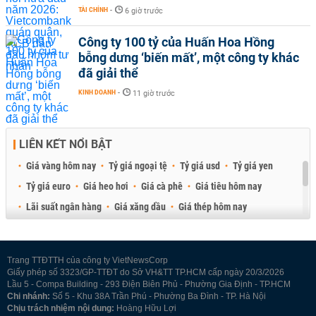
TÀI CHÍNH
-
6 giờ trước
Công ty 100 tỷ của Huấn Hoa Hồng
bỗng dưng ‘biến mất’, một công ty khác
đã giải thể
KINH DOANH
-
11 giờ trước
LIÊN KẾT NỔI BẬT
Giá vàng hôm nay
Tỷ giá ngoại tệ
Tỷ giá usd
Tỷ giá yen
Tỷ giá euro
Giá heo hơi
Giá cà phê
Giá tiêu hôm nay
Lãi suất ngân hàng
Giá xăng dầu
Giá thép hôm nay
Giá sầu riêng
Giá thịt heo
Giá gạo
Giá cao su
Best Retail Brokers
Diễn đàn đầu tư Việt Nam 2026
Trang TTĐTTH của công ty VietNewsCorp
Giấy phép số 3323/GP-TTĐT do Sở VH&TT TP.HCM cấp ngày 20/3/2026
Lầu 5 - Compa Building - 293 Điện Biên Phủ - Phường Gia Định - TP.HCM
Chi nhánh:
Số 5 - Khu 38A Trần Phú - Phường Ba Đình - TP. Hà Nội
Chịu trách nhiệm nội dung:
Hoàng Hữu Lợi