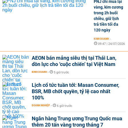
PNJ chỉ mua lại
vàng, kim cương
trong 2h buổi
chiều, giữ lịch
trả tiền tối đa
120 ngày
KINH DOANH
-
09:47 | 24/07/2026
AEON bán mảng siêu thị tại Thái Lan,
dồn lực cho ‘cuộc chiến’ tại Việt Nam
KINH DOANH
-
5 giờ trước
Lịch cổ tức tuần tới: Masan Consumer,
BSR, MB chốt quyền, tỷ lệ cao nhất
100%
DOANH NGHIỆP
-
6 giờ trước
Ngân hàng Trung ương Trung Quốc mua
thêm 20 tấn vàng trong tháng 7