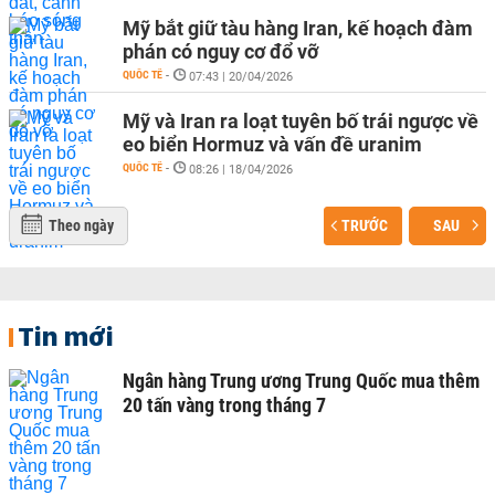
Mỹ bắt giữ tàu hàng Iran, kế hoạch đàm
phán có nguy cơ đổ vỡ
QUỐC TẾ
-
07:43 | 20/04/2026
Mỹ và Iran ra loạt tuyên bố trái ngược về
eo biển Hormuz và vấn đề uranim
QUỐC TẾ
-
08:26 | 18/04/2026
Theo ngày
TRƯỚC
SAU
Tin mới
Ngân hàng Trung ương Trung Quốc mua thêm
20 tấn vàng trong tháng 7