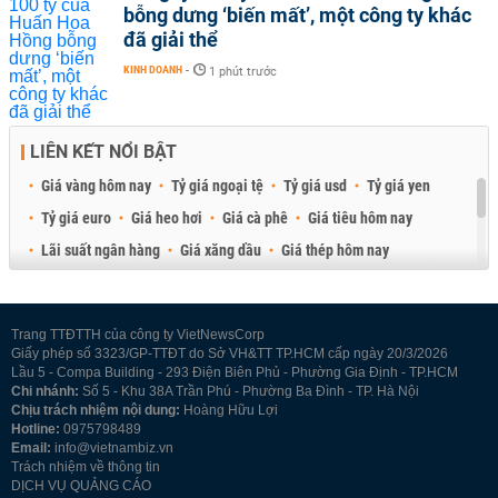
bỗng dưng ‘biến mất’, một công ty khác
đã giải thể
KINH DOANH
-
1 phút trước
LIÊN KẾT NỔI BẬT
Giá vàng hôm nay
Tỷ giá ngoại tệ
Tỷ giá usd
Tỷ giá yen
Tỷ giá euro
Giá heo hơi
Giá cà phê
Giá tiêu hôm nay
Lãi suất ngân hàng
Giá xăng dầu
Giá thép hôm nay
Giá sầu riêng
Giá thịt heo
Giá gạo
Giá cao su
Best Retail Brokers
Diễn đàn đầu tư Việt Nam 2026
Trang TTĐTTH của công ty VietNewsCorp
Giấy phép số 3323/GP-TTĐT do Sở VH&TT TP.HCM cấp ngày 20/3/2026
Lầu 5 - Compa Building - 293 Điện Biên Phủ - Phường Gia Định - TP.HCM
Chi nhánh:
Số 5 - Khu 38A Trần Phú - Phường Ba Đình - TP. Hà Nội
Chịu trách nhiệm nội dung:
Hoàng Hữu Lợi
Hotline:
0975798489
Email:
info@vietnambiz.vn
Trách nhiệm về thông tin
DỊCH VỤ QUẢNG CÁO