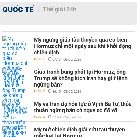
QUỐC TẾ
Thế giới 24h
Mỹ ngừng giúp tàu thuyền qua eo biển
Hormuz chỉ một ngày sau khi khởi động
chiến dịch
QUỐC TẾ
-
07:18 | 06/05/2026
Giao tranh bùng phát tại Hormuz, ông
Trump sẽ không kích Iran hay giữ lệnh
ngừng bắn?
QUỐC TẾ
-
16:45 | 05/05/2026
Mỹ và Iran đọ hỏa lực ở Vịnh Ba Tư, thỏa
thuận ngừng bắn có nguy cơ đổ vỡ
QUỐC TẾ
-
07:58 | 05/05/2026
Mỹ mở chiến dịch giải cứu tàu thuyền
mắc kẹt tại Hormuz