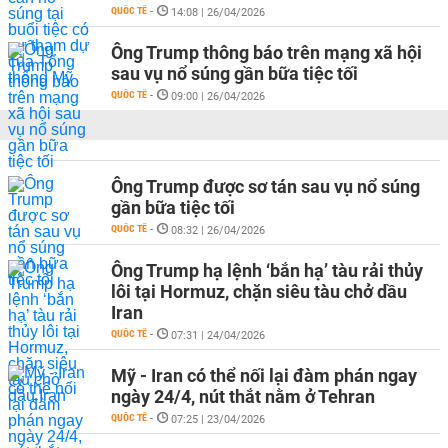
QUỐC TẾ
-
14:08 | 26/04/2026
Ông Trump thông báo trên mạng xã hội
sau vụ nổ súng gần bữa tiệc tối
QUỐC TẾ
-
09:00 | 26/04/2026
Ông Trump được sơ tán sau vụ nổ súng
gần bữa tiệc tối
QUỐC TẾ
-
08:32 | 26/04/2026
Ông Trump hạ lệnh ‘bắn hạ’ tàu rải thủy
lôi tại Hormuz, chặn siêu tàu chở dầu
Iran
QUỐC TẾ
-
07:31 | 24/04/2026
Mỹ - Iran có thể nối lại đàm phán ngay
ngày 24/4, nút thắt nằm ở Tehran
QUỐC TẾ
-
07:25 | 23/04/2026