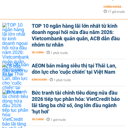
CHỨNG KHOÁN
-
17 giờ trước
TOP 10 ngân hàng lãi lớn nhất từ kinh
doanh ngoại hối nửa đầu năm 2026:
Vietcombank quán quân, ACB dẫn đầu
nhóm tư nhân
TÀI CHÍNH
-
1 phút trước
AEON bán mảng siêu thị tại Thái Lan,
dồn lực cho ‘cuộc chiến’ tại Việt Nam
KINH DOANH
-
1 phút trước
Bức tranh tài chính tiêu dùng nửa đầu
2026 tiếp tục phân hóa: VietCredit báo
lãi tăng ba chữ số, ông lớn đầu ngành
'hụt hơi'
TÀI CHÍNH
-
1 giờ trước