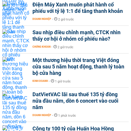
Điện Máy Xanh muốn phát hành cổ
phiếu với tỷ lệ 1:1 để tăng thanh khoản
DOANH NGHIỆP
-
2 giờ trước
Sau nhịp điều chỉnh mạnh, CTCK nhìn
thấy cơ hội ở nhóm cổ phiếu nào?
CHỨNG KHOÁN
-
2 giờ trước
Một thương hiệu thời trang Việt đóng
cửa sau 5 năm hoạt động, thanh lý toàn
bộ cửa hàng
KINH DOANH
-
1 giờ trước
DatVietVAC lãi sau thuế 135 tỷ đồng
nửa đầu năm, dồn 6 concert vào cuối
năm
DOANH NGHIỆP
-
1 phút trước
Công ty 100 tỷ của Huấn Hoa Hồng