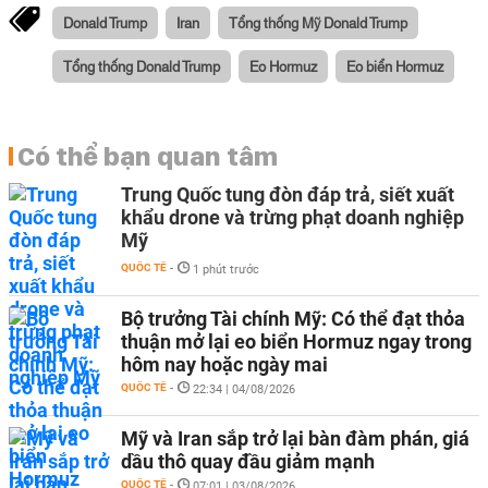
Donald Trump
Iran
Tổng thống Mỹ Donald Trump
Tổng thống Donald Trump
Eo Hormuz
Eo biển Hormuz
Có thể bạn quan tâm
Trung Quốc tung đòn đáp trả, siết xuất
khẩu drone và trừng phạt doanh nghiệp
Mỹ
QUỐC TẾ
-
1 phút trước
Bộ trưởng Tài chính Mỹ: Có thể đạt thỏa
thuận mở lại eo biển Hormuz ngay trong
hôm nay hoặc ngày mai
QUỐC TẾ
-
22:34 | 04/08/2026
Mỹ và Iran sắp trở lại bàn đàm phán, giá
dầu thô quay đầu giảm mạnh
QUỐC TẾ
-
07:01 | 03/08/2026