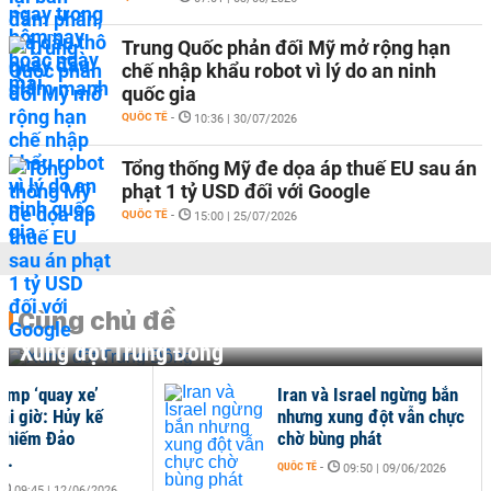
Trung Quốc phản đối Mỹ mở rộng hạn
chế nhập khẩu robot vì lý do an ninh
quốc gia
QUỐC TẾ
-
10:36 | 30/07/2026
Tổng thống Mỹ đe dọa áp thuế EU sau án
phạt 1 tỷ USD đối với Google
QUỐC TẾ
-
15:00 | 25/07/2026
Cùng chủ đề
Xung đột Trung Đông
ump ‘quay xe’
Iran và Israel ngừng bắn
ài giờ: Hủy kế
nhưng xung đột vẫn chực
chiếm Đảo
chờ bùng phát
..
QUỐC TẾ
-
09:50 | 09/06/2026
09:45 | 12/06/2026