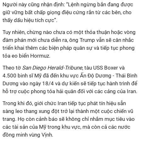
Người này cũng nhận định: “Lệnh ngừng bắn đang được
giữ vững bất chấp giọng điệu cứng rắn từ các bên, cho
thấy dấu hiệu tích cực”.
Tuy nhiên, chừng nào chưa có một thỏa thuận hoặc vòng
đàm phán mới chưa diễn ra, ông Trump vẫn sẽ cân nhắc
triển khai thêm các biện pháp quân sự và tiếp tục phong
tỏa eo biển Hormuz.
Theo tờ
San Diego Herald-Tribune
, tàu USS Boxer và
4.500 binh sĩ Mỹ đã đến
khu vực Ấn Độ Dương - Thái Bình
Dương vào
ngày 18/4 và dự kiến sẽ
tiếp tục hành trình để
hỗ trợ cuộc phong tỏa hải quân
đối
với các cảng của Iran.
Trong khi đó, giới chức Iran tiếp tục phát tín hiệu sẵn
sàng leo thang xung đột trở lại thành một cuộc chiến vũ
trang. Họ còn cảnh báo sẽ không chỉ nhắm mục tiêu vào
các tài sản của Mỹ trong khu vực, mà còn cả các nước
đồng minh vùng Vịnh.