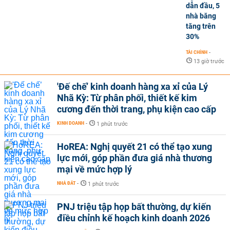
dẫn đầu, 5
nhà băng
tăng trên
30%
TÀI CHÍNH
-
13 giờ trước
'Đế chế’ kinh doanh hàng xa xỉ của Lý
Nhã Kỳ: Từ phân phối, thiết kế kim
cương đến thời trang, phụ kiện cao cấp
KINH DOANH
-
1 phút trước
HoREA: Nghị quyết 21 có thể tạo xung
lực mới, góp phần đưa giá nhà thương
mại về mức hợp lý
NHÀ ĐẤT
-
1 phút trước
PNJ triệu tập họp bất thường, dự kiến
điều chỉnh kế hoạch kinh doanh 2026