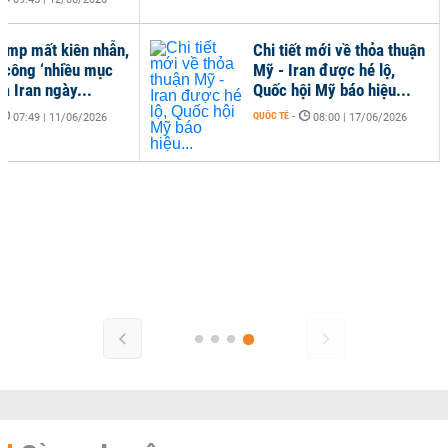
ump mất kiên nhẫn,
Chi tiết mới về thỏa thuận
 công ‘nhiều mục
Mỹ - Iran được hé lộ,
ủa Iran ngày...
Quốc hội Mỹ báo hiệu...
QUỐC TẾ
-
07:49 | 11/06/2026
08:00 | 17/06/2026