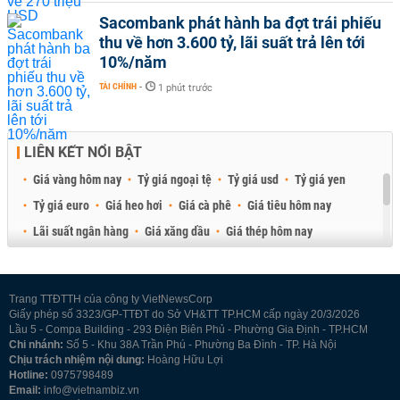
Sacombank phát hành ba đợt trái phiếu
thu về hơn 3.600 tỷ, lãi suất trả lên tới
10%/năm
TÀI CHÍNH
-
1 phút trước
LIÊN KẾT NỔI BẬT
Giá vàng hôm nay
Tỷ giá ngoại tệ
Tỷ giá usd
Tỷ giá yen
Tỷ giá euro
Giá heo hơi
Giá cà phê
Giá tiêu hôm nay
Lãi suất ngân hàng
Giá xăng dầu
Giá thép hôm nay
Giá sầu riêng
Giá thịt heo
Giá gạo
Giá cao su
Best Retail Brokers
Diễn đàn đầu tư Việt Nam 2026
Trang TTĐTTH của công ty VietNewsCorp
Giấy phép số 3323/GP-TTĐT do Sở VH&TT TP.HCM cấp ngày 20/3/2026
Lầu 5 - Compa Building - 293 Điện Biên Phủ - Phường Gia Định - TP.HCM
Chi nhánh:
Số 5 - Khu 38A Trần Phú - Phường Ba Đình - TP. Hà Nội
Chịu trách nhiệm nội dung:
Hoàng Hữu Lợi
Hotline:
0975798489
Email:
info@vietnambiz.vn