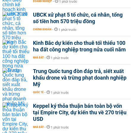
DOANH NGHIỆP
-
1 phút trước
UBCK xử phạt 5 tổ chức, cá nhân, tổng
số tiền hơn 570 triệu đồng
CHỨNG KHOÁN
-
1 phút trước
Kinh Bắc dự kiến cho thuê tối thiểu 100
ha đất công nghiệp trong nửa cuối năm
NHÀ ĐẤT
-
1 phút trước
Trung Quốc tung đòn đáp trả, siết xuất
khẩu drone và trừng phạt doanh nghiệp
Mỹ
QUỐC TẾ
-
1 phút trước
Keppel ký thỏa thuận bán toàn bộ vốn
tại Empire City, dự kiến thu về 270 triệu
USD
NHÀ ĐẤT
-
1 phút trước