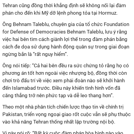
Tehran cũng đồng thời khẳng định sẽ không nối lại đàm
phán cho đến khi Mỹ dỡ lệnh phong tỏa tại Hormuz.
Ông Behnam Taleblu, chuyên gia của tổ chức Foundation
for Defense of Democracies Behnam Taleblu, lưu ý rằng
việc hai bên tìm cách giành lợi thế trong đàm phán bằng
cách đe dọa sử dụng hành động quân sự trong giai đoạn
ngừng bắn là “rất nguy hiểm”.
Ông nói tiếp: “Cả hai bên đều ra sức chứng tỏ rằng họ có
phương án tốt hơn ngoài việc nhượng bộ, đồng thời còn
chơi trò đấu trí về việc xem phái đoàn nào sẽ khởi hành
đến Islamabad trước. Điều này khiến tình hình vốn đã
căng thẳng trở nên phức tạp và dễ leo thang hơn”.
Theo một nhà phân tích chiến lược thạo tin về chính trị
Pakistan, triển vọng ngoại giao rốt cuộc vẫn sẽ phụ thuộc
vào khả năng Tehran thống nhất lập trường nội bộ.
Vị này nói rõ: “
Bất kỳ cuộc đàm phán hòa bình nào vào