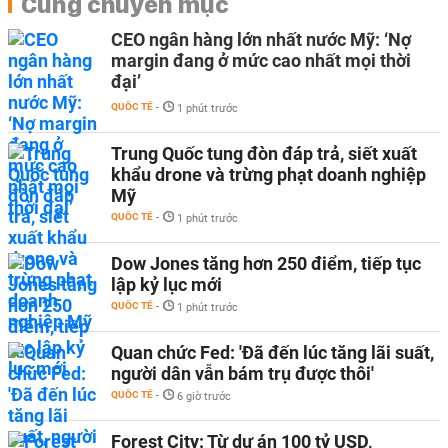
Cùng chuyên mục
CEO ngân hàng lớn nhất nước Mỹ: ‘Nợ
margin đang ở mức cao nhất mọi thời
đại’
QUỐC TẾ
-
1 phút trước
Trung Quốc tung đòn đáp trả, siết xuất
khẩu drone và trừng phạt doanh nghiệp
Mỹ
QUỐC TẾ
-
1 phút trước
Dow Jones tăng hơn 250 điểm, tiếp tục
lập kỷ lục mới
QUỐC TẾ
-
1 phút trước
Quan chức Fed: 'Đã đến lúc tăng lãi suất,
người dân vẫn bám trụ được thôi'
QUỐC TẾ
-
6 giờ trước
Forest City: Từ dự án 100 tỷ USD,