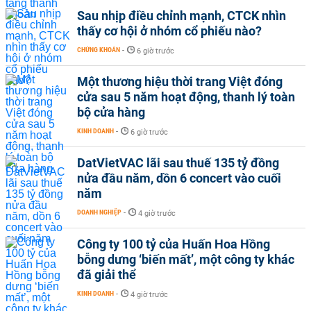
Sau nhịp điều chỉnh mạnh, CTCK nhìn
thấy cơ hội ở nhóm cổ phiếu nào?
CHỨNG KHOÁN
-
6 giờ trước
Một thương hiệu thời trang Việt đóng
cửa sau 5 năm hoạt động, thanh lý toàn
bộ cửa hàng
KINH DOANH
-
6 giờ trước
DatVietVAC lãi sau thuế 135 tỷ đồng
nửa đầu năm, dồn 6 concert vào cuối
năm
DOANH NGHIỆP
-
4 giờ trước
Công ty 100 tỷ của Huấn Hoa Hồng
bỗng dưng ‘biến mất’, một công ty khác
đã giải thể
KINH DOANH
-
4 giờ trước