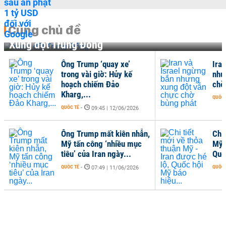
Cùng chủ đề
Xung đột Trung Đông
Ông Trump ‘quay xe’
Ira
trong vài giờ: Hủy kế
như
hoạch chiếm Đảo
chờ
Kharg,...
QUỐC 
QUỐC TẾ
-
09:45 | 12/06/2026
Ông Trump mất kiên nhẫn,
Chi 
Mỹ tấn công ‘nhiều mục
Mỹ 
tiêu’ của Iran ngày...
Quố
QUỐC TẾ
-
QUỐC 
07:49 | 11/06/2026