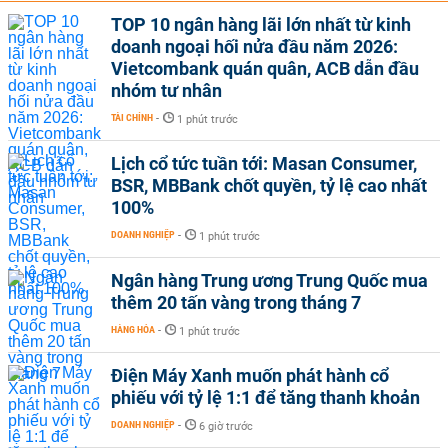
TOP 10 ngân hàng lãi lớn nhất từ kinh
doanh ngoại hối nửa đầu năm 2026:
Vietcombank quán quân, ACB dẫn đầu
nhóm tư nhân
TÀI CHÍNH
-
1 phút trước
Lịch cổ tức tuần tới: Masan Consumer,
BSR, MBBank chốt quyền, tỷ lệ cao nhất
100%
DOANH NGHIỆP
-
1 phút trước
Ngân hàng Trung ương Trung Quốc mua
thêm 20 tấn vàng trong tháng 7
HÀNG HÓA
-
1 phút trước
Điện Máy Xanh muốn phát hành cổ
phiếu với tỷ lệ 1:1 để tăng thanh khoản
DOANH NGHIỆP
-
6 giờ trước