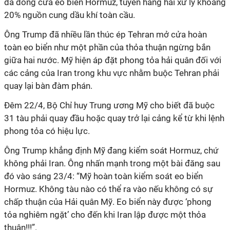
đã đóng cửa eo biển Hormuz, tuyến hàng hải xử lý khoảng
20% nguồn cung dầu khí toàn cầu.
Ông Trump đã nhiều lần
thúc ép Tehran mở cửa hoàn
toàn eo biển như một phần của thỏa thuận ngừng bắn
giữa hai nước. Mỹ hiện áp đặt phong tỏa hải quân đối với
các cảng của Iran trong khu vực nhằm buộc Tehran phải
quay lại bàn đàm phán.
Đêm 22/4, Bộ Chỉ huy Trung ương Mỹ cho biết đã buộc
31 tàu phải quay đầu hoặc quay trở lại cảng kể từ khi lệnh
phong tỏa có hiệu lực.
Ông Trump khẳng định Mỹ đang kiểm soát Hormuz, chứ
không phải Iran. Ông nhấn mạnh trong một bài đăng sau
đó vào sáng 23/4: “Mỹ
hoàn toàn kiểm soát eo biển
Hormuz. Không tàu nào có thể ra vào
nếu
không có sự
chấp thuận của Hải quân
Mỹ
. Eo biển này được
‘
phong
tỏa nghiêm ngặt
’
cho đến khi Iran
lập được một thỏa
thuận
!!!”
.