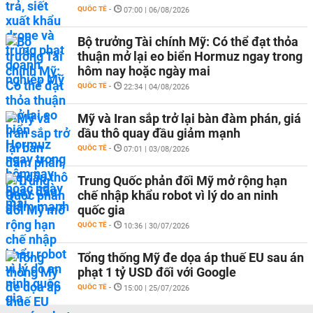
QUỐC TẾ
-
07:00 | 06/08/2026
Bộ trưởng Tài chính Mỹ: Có thể đạt thỏa
thuận mở lại eo biển Hormuz ngay trong
hôm nay hoặc ngày mai
QUỐC TẾ
-
22:34 | 04/08/2026
Mỹ và Iran sắp trở lại bàn đàm phán, giá
dầu thô quay đầu giảm mạnh
QUỐC TẾ
-
07:01 | 03/08/2026
Trung Quốc phản đối Mỹ mở rộng hạn
chế nhập khẩu robot vì lý do an ninh
quốc gia
QUỐC TẾ
-
10:36 | 30/07/2026
Tổng thống Mỹ đe dọa áp thuế EU sau án
phạt 1 tỷ USD đối với Google
QUỐC TẾ
-
15:00 | 25/07/2026