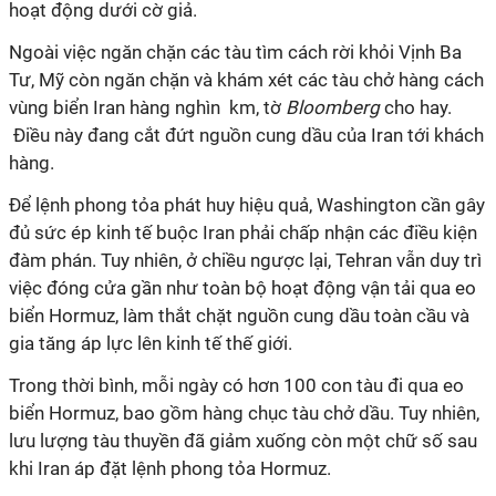
hoạt động dưới cờ giả
.
Ngoài việc ngăn chặn các tàu
tìm cách
rời khỏi Vịnh Ba
Tư, Mỹ còn
ngăn chặn
và khám xét các tàu chở hàng cách
vùng biển Iran hàng
nghìn km, tờ
Bloomberg
cho hay.
Điều này đang
cắt đứt nguồn cung dầu của Iran tới khách
hàng.
Để lệnh phong tỏa phát huy hiệu quả, Washington cần gây
đủ sức ép kinh tế buộc Iran phải chấp nhận các điều kiện
đàm phán. Tuy nhiên, ở chiều ngược lại, Tehran vẫn duy trì
việc đóng cửa gần như toàn bộ hoạt động vận tải qua eo
biển Hormuz, làm thắt chặt nguồn cung dầu toàn cầu và
gia tăng áp lực lên kinh tế thế giới.
Trong thời bình, mỗi ngày có hơn 100 con tàu đi qua eo
biển Hormuz, bao gồm hàng chục tàu chở dầu. Tuy nhiên,
lưu lượng tàu thuyền đã
giảm xuống còn một chữ số sau
khi Iran áp đặt lệnh
phong tỏa Hormuz.