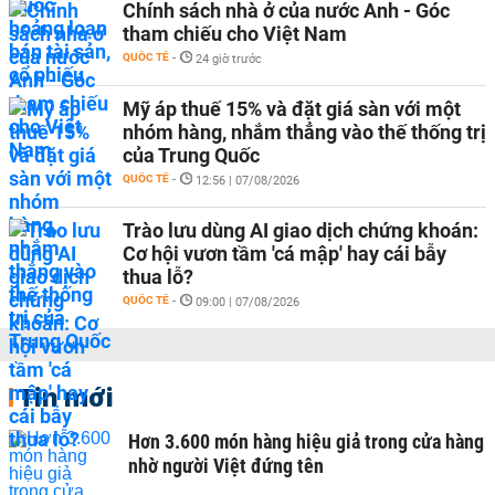
Chính sách nhà ở của nước Anh - Góc
tham chiếu cho Việt Nam
QUỐC TẾ
-
24 giờ trước
Mỹ áp thuế 15% và đặt giá sàn với một
nhóm hàng, nhắm thẳng vào thế thống trị
của Trung Quốc
QUỐC TẾ
-
12:56 | 07/08/2026
Trào lưu dùng AI giao dịch chứng khoán:
Cơ hội vươn tầm 'cá mập' hay cái bẫy
thua lỗ?
QUỐC TẾ
-
09:00 | 07/08/2026
Tin mới
Hơn 3.600 món hàng hiệu giả trong cửa hàng
nhờ người Việt đứng tên