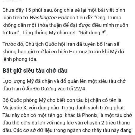
Chưa đầy 15 phút sau, ông chia sẻ lại một bài viết bình
luận trên tờ
Washington Post
có tiêu đề: “Ông Trump
không cần một thỏa thuận để
đạt được điều mình muốn
từ Iran
”. Tổng thống Mỹ nhận xét: “Rất đúng!!!”.
Trước đó, Chủ tịch Quốc hội Iran đã tuyên bố Iran sẽ
không bao giờ mở lại eo biển Hormuz trước khi Mỹ dỡ
lệnh phong tỏa.
Bắt giữ siêu tàu chở dầu
Lực lượng Mỹ đã chặn và đổ quân lên một siêu tàu chở
dầu Iran ở Ấn Độ Dương vào tối 22/4.
Bộ Quốc phòng Mỹ cho biết con tàu bị chặn có tên là
Majestic X, vốn đang nằm trong danh sách trừng phạt.
Tàu này còn có một tên gọi khác là Phonix, là một
tàu chở
dầu thô cỡ
siêu lớn với năng lực vận chuyển 2 triệu thùng
dầu. Các
cơ sở dữ liệu trong ngành cho thấy
tàu này
đang