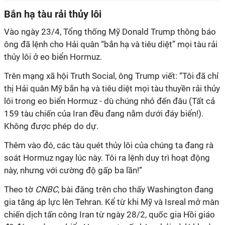
Bắn hạ tàu rải thủy lôi
Vào ngày 23/4, Tổng thống Mỹ Donald Trump thông báo
ông đã lệnh cho Hải quân “bắn hạ và tiêu diệt” mọi tàu rải
thủy lôi ở eo biển Hormuz.
Trên mạng xã hội Truth Social, ông Trump viết: “Tôi đã chỉ
thị Hải quân Mỹ bắn hạ và tiêu diệt mọi tàu thuyền rải thủy
lôi trong eo biển Hormuz - dù chúng nhỏ đến đâu (
Tất cả
159 tàu chiến của
Iran
đều
đang
nằm dưới đáy biển
!).
Không được phép do dự.
Thêm vào đó, các tàu quét thủy lôi của chúng ta đang rà
soát Hormuz ngay lúc này. Tôi ra lệnh duy trì hoạt động
này, nhưng với cường độ gấp ba lần!”
Theo tờ
CNBC
, bài đăng trên cho thấy Washington đang
gia tăng áp lực lên Tehran. Kể từ khi Mỹ và Isreal mở màn
chiến dịch tấn công Iran từ ngày 28/2, quốc gia Hồi giáo