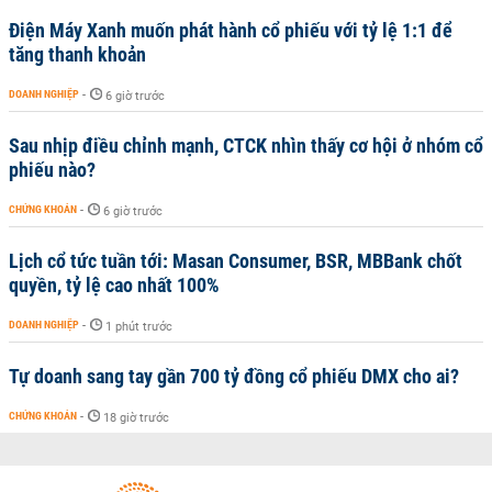
Điện Máy Xanh muốn phát hành cổ phiếu với tỷ lệ 1:1 để
tăng thanh khoản
DOANH NGHIỆP
-
6 giờ trước
Sau nhịp điều chỉnh mạnh, CTCK nhìn thấy cơ hội ở nhóm cổ
phiếu nào?
CHỨNG KHOÁN
-
6 giờ trước
Lịch cổ tức tuần tới: Masan Consumer, BSR, MBBank chốt
quyền, tỷ lệ cao nhất 100%
DOANH NGHIỆP
-
1 phút trước
Tự doanh sang tay gần 700 tỷ đồng cổ phiếu DMX cho ai?
CHỨNG KHOÁN
-
18 giờ trước