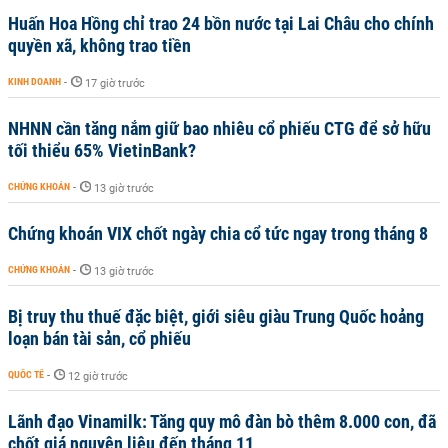
Huấn Hoa Hồng chỉ trao 24 bồn nước tại Lai Châu cho chính
quyền xã, không trao tiền
KINH DOANH
-
17 giờ trước
NHNN cần tăng nắm giữ bao nhiêu cổ phiếu CTG để sở hữu
tối thiểu 65% VietinBank?
CHỨNG KHOÁN
-
13 giờ trước
Chứng khoán VIX chốt ngày chia cổ tức ngay trong tháng 8
CHỨNG KHOÁN
-
13 giờ trước
Bị truy thu thuế đặc biệt, giới siêu giàu Trung Quốc hoảng
loạn bán tài sản, cổ phiếu
QUỐC TẾ
-
12 giờ trước
Lãnh đạo Vinamilk: Tăng quy mô đàn bò thêm 8.000 con, đã
chốt giá nguyên liệu đến tháng 11