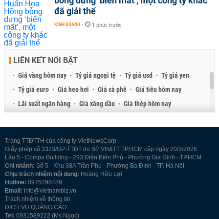
bỗng dưng ‘biến mất’, một công ty khác
đã giải thể
KINH DOANH
-
1 phút trước
LIÊN KẾT NỔI BẬT
Giá vàng hôm nay
Tỷ giá ngoại tệ
Tỷ giá usd
Tỷ giá yen
Tỷ giá euro
Giá heo hơi
Giá cà phê
Giá tiêu hôm nay
Lãi suất ngân hàng
Giá xăng dầu
Giá thép hôm nay
Giá sầu riêng
Giá thịt heo
Giá gạo
Giá cao su
Best Retail Brokers
Diễn đàn đầu tư Việt Nam 2026
Trang TTĐTTH của công ty VietNewsCorp
Giấy phép số 3323/GP-TTĐT do Sở VH&TT TP.HCM cấp ngày 20/3/2026
Lầu 5 - Compa Building - 293 Điện Biên Phủ - Phường Gia Định - TP.HCM
Chi nhánh:
Số 5 - Khu 38A Trần Phú - Phường Ba Đình - TP. Hà Nội
Chịu trách nhiệm nội dung:
Hoàng Hữu Lợi
Hotline:
0975798489
Email:
info@vietnambiz.vn
Trách nhiệm về thông tin
DỊCH VỤ QUẢNG CÁO
Tel:
0931589222 (Ms Ngọc)