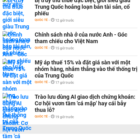
Bị truy thu thuế đặc biệt, giới siêu giàu
Trung Quốc hoảng loạn bán tài sản, cổ
phiếu
QUỐC TẾ
-
12 giờ trước
Chính sách nhà ở của nước Anh - Góc
tham chiếu cho Việt Nam
QUỐC TẾ
-
15 giờ trước
Mỹ áp thuế 15% và đặt giá sàn với một
nhóm hàng, nhắm thẳng vào thế thống trị
của Trung Quốc
QUỐC TẾ
-
17 giờ trước
Trào lưu dùng AI giao dịch chứng khoán:
Cơ hội vươn tầm 'cá mập' hay cái bẫy
thua lỗ?
QUỐC TẾ
-
19 giờ trước