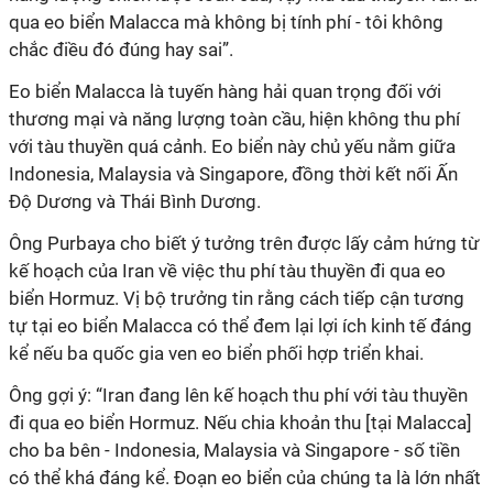
qua eo biển Malacca mà không bị tính phí - tôi không
chắc điều đó đúng hay sai”
.
Eo biển Malacca là tuyến hàng hải quan trọng đối với
thương mại và năng lượng toàn cầu, hiện không thu phí
với tàu thuyền quá cảnh. Eo biển này chủ yếu nằm giữa
Indonesia, Malaysia và Singapore, đồng thời kết nối Ấn
Độ Dương và Thái Bình Dương.
Ông Purbaya cho biết ý tưởng trên được lấy cảm hứng
từ
kế hoạch của Iran về việc thu phí tàu
thuyền
đi qua eo
biển Hormuz.
Vị bộ trưởng tin rằng cách tiếp cận tương
tự tại eo biển Malacca có thể đem lại lợi ích kinh tế đáng
kể nếu ba quốc gia ven eo biển phối hợp triển khai.
Ông gợi ý: “Iran đang lên kế hoạch thu phí với tàu thuyền
đi qua eo biển Hormuz. Nếu chia khoản thu [tại Malacca]
cho ba bên - Indonesia, Malaysia và Singapore - số tiền
có thể khá đáng kể.
Đoạn eo biển của chúng ta là lớn nhất