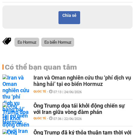
Chia sẻ
Eo Hormuz
Eo biển Hormuz
Có thể bạn quan tâm
Iran và Oman nghiên cứu thu ‘phí dịch vụ
hàng hải’ tại eo biển Hormuz
QUỐC TẾ
-
07:13 | 24/06/2026
Ông Trump dọa tái khởi động chiến sự
với Iran giữa vòng đàm phán
QUỐC TẾ
-
07:36 | 22/06/2026
Ông Trump đã ký thỏa thuận tạm thời với