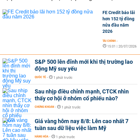
FE Credit báo lãi
hơn 152 tỷ đồng
nửa đầu năm
2026
TÀI CHÍNH
-
15:01 | 20/07/2026
S&P 500 lên đỉnh mới khi thị trường lao
động Mỹ suy yếu
QUỐC TẾ
-
1 phút trước
Sau nhịp điều chỉnh mạnh, CTCK nhìn
thấy cơ hội ở nhóm cổ phiếu nào?
CHỨNG KHOÁN
-
1 phút trước
Giá vàng hôm nay 8/8: Lên cao nhất 7
tuần sau dữ liệu việc làm Mỹ
HÀNG HÓA
-
1 phút trước