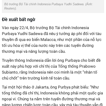
Bộ trưởng Bộ Tài chính Indonesia Purbaya Yudhi Sadewa. (Ảnh:
Reuters).
Đề xuất bất ngờ
Vào ngày 22/4, Bộ trưởng Bộ Tài chính Indonesia
Purbaya Yudhi Sadewa đã nêu ý tưởng áp phí đối với tàu
thuyền đi qua eo biển Malacca, như một phần của nỗ lực
tối ưu hóa vị thế của nước này trên
các tuyến đường
thương mại và năng lượng toàn cầu.
Truyền thông Indonesia dẫn lời ông Purbaya
cho biết đề
xuất này phù hợp với chỉ thị của Tổng thống Prabowo
Subianto
,
rằng Indonesia
nên coi mình
là một “nhân tố
chủ chốt” trên trường kinh tế toàn cầu.
Tại một hội thảo ở Jakarta, ông Purbya phát biểu: “
Như
tổng thống đã chỉ thị, Indonesia không phải một quốc gia
ngoại vi. Chúng ta nằm trên tuyến đường thương mại và
năng lượng chiến lược toàn cầu, vậy mà tàu thuyền vẫn đi