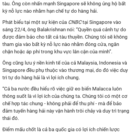
tàu. Ông còn nhấn mạnh Singapore sẽ không ủng hộ bất
kỳ nỗ lực nào nhằm hạn chế tự do hàng hải.
Phát biểu tại một sự kiện của
CNBC
tại Singapore vào
sáng 22/4, ông
Balakrishnan
nói:
“Quyền
quá cảnh
tự do
được đảm bảo cho tất cả
tàu thuyền. C
húng tôi sẽ không
tham gia vào bất kỳ nỗ lực nào nhằm đóng cửa, ngăn
chặn hoặc áp phí
trong
khu vực lân cận của
mình”.
Ông cũng lưu ý nền kinh tế của cả Malaysia, Indonesia và
Singapore đều phụ thuộc vào thương mại, do đó việc duy
trì tự do hàng hải là vì lợi ích chung.
“Cả ba nước đều hiểu rõ việc giữ eo biển Malacca luôn
thông suốt là vì lợi ích của chúng ta. Chúng tôi có một cơ
chế hợp tác chung - không phải để thu phí - mà để bảo
đảm tuyến hàng hải này vận hành trôi chảy và duy trì trạng
thái đó.
Điểm mấu chốt là cả ba quốc gia có lợi ích chiến lược