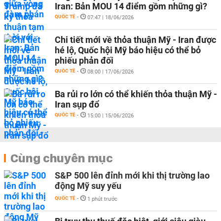
Iran: Bản MOU 14 điểm gồm những gì?
QUỐC TẾ
-
07:47 | 18/06/2026
Chi tiết mới về thỏa thuận Mỹ - Iran được
hé lộ, Quốc hội Mỹ báo hiệu có thể bỏ
phiếu phản đối
QUỐC TẾ
-
08:00 | 17/06/2026
Ba rủi ro lớn có thể khiến thỏa thuận Mỹ -
Iran sụp đổ
QUỐC TẾ
-
15:00 | 15/06/2026
Cùng chuyên mục
S&P 500 lên đỉnh mới khi thị trường lao
động Mỹ suy yếu
QUỐC TẾ
-
1 phút trước