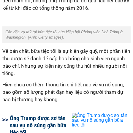
đều tham dự, nhưng ông Trump đã bỏ qua
hầu hết các kỳ
kể từ khi đắc cử tổng thống năm
2016.
Các đặc vụ Mỹ tại bữa tiệc tối của Hiệp hội Phóng viên Nhà Trắng ở
Washington. (Ảnh:
Getty Images).
Về bản chất, bữa tiệc tối là sự kiện gây quỹ, một phần tiền
thu được sẽ dành để cấp học bổng cho sinh viên ngành
báo chí. Nhưng
sự kiện này cũng thu hút nhiều người nổi
tiếng
.
Hiện chưa có thêm thông tin chi tiết nào về vụ
nổ
súng,
bao gồm số lượng phát
đạn
hay liệu có
người
tham dự
nào
bị thương hay không.
Ông Trump được sơ tán
sau vụ nổ súng gần bữa
tiệc tối