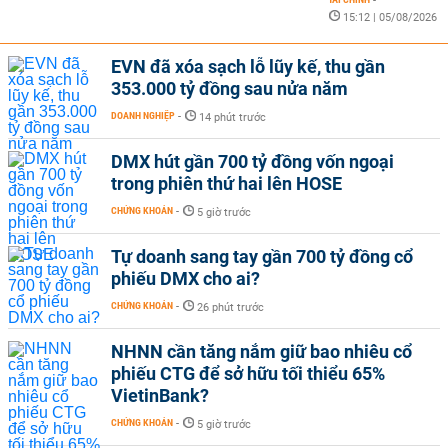
-
15:12 | 05/08/2026
EVN đã xóa sạch lỗ lũy kế, thu gần
353.000 tỷ đồng sau nửa năm
DOANH NGHIỆP
-
14 phút trước
DMX hút gần 700 tỷ đồng vốn ngoại
trong phiên thứ hai lên HOSE
CHỨNG KHOÁN
-
5 giờ trước
Tự doanh sang tay gần 700 tỷ đồng cổ
phiếu DMX cho ai?
CHỨNG KHOÁN
-
26 phút trước
NHNN cần tăng nắm giữ bao nhiêu cổ
phiếu CTG để sở hữu tối thiểu 65%
VietinBank?
CHỨNG KHOÁN
-
5 giờ trước