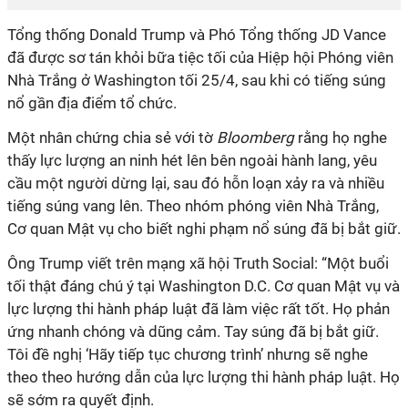
Tổng thống Donald Trump và Phó Tổng thống JD Vance
đã được sơ tán khỏi bữa tiệc tối của Hiệp hội Phóng viên
Nhà Trắng ở Washington tối 25/4, sau khi có tiếng súng
nổ gần địa điểm tổ chức.
Một nhân chứng chia sẻ với tờ
Bloomberg
rằng họ nghe
thấy lực lượng an ninh hét lên bên ngoài hành lang, yêu
cầu một người dừng lại, sau đó hỗn loạn xảy ra và nhiều
tiếng súng vang lên.
Theo nhóm phóng viên Nhà Trắng,
Cơ quan Mật vụ cho biết nghi phạm
nổ súng
đã bị bắt giữ.
Ông Trump viết trên mạng xã hội Truth Social: “Một buổi
tối thật đáng chú ý tại Washington D.C. Cơ quan Mật vụ và
lực lượng thi hành pháp luật đã làm việc rất tốt. Họ phản
ứng nhanh chóng và dũng cảm. Tay súng đã bị bắt giữ.
Tôi đề nghị ‘Hãy tiếp tục chương trình’ nhưng sẽ nghe
theo theo hướng dẫn của lực lượng thi hành pháp luật. Họ
sẽ sớm ra quyết định.