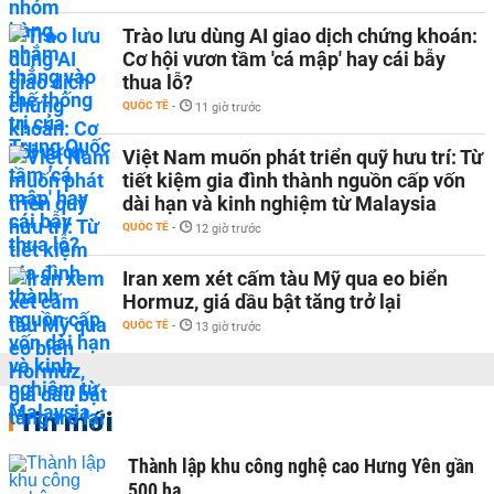
Trào lưu dùng AI giao dịch chứng khoán:
Cơ hội vươn tầm 'cá mập' hay cái bẫy
thua lỗ?
QUỐC TẾ
-
11 giờ trước
Việt Nam muốn phát triển quỹ hưu trí: Từ
tiết kiệm gia đình thành nguồn cấp vốn
dài hạn và kinh nghiệm từ Malaysia
QUỐC TẾ
-
12 giờ trước
Iran xem xét cấm tàu Mỹ qua eo biển
Hormuz, giá dầu bật tăng trở lại
QUỐC TẾ
-
13 giờ trước
Tin mới
Thành lập khu công nghệ cao Hưng Yên gần
500 ha