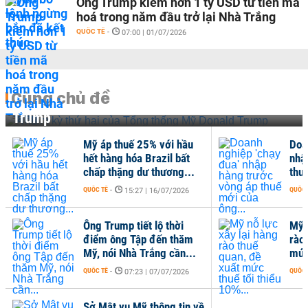
Ông Trump kiếm hơn 1 tỷ USD từ tiền mã
hoá trong năm đầu trở lại Nhà Trắng
QUỐC TẾ
-
07:00 | 01/07/2026
Cùng chủ đề
Nhiệm kỳ thứ hai của Tổng thống Mỹ Donald
Trump
Mỹ áp thuế 25% với hầu
Doa
hết hàng hóa Brazil bất
nhậ
chấp thặng dư thương...
thu
QUỐC TẾ
-
QUỐC 
15:27 | 16/07/2026
Ông Trump tiết lộ thời
Mỹ 
điểm ông Tập đến thăm
rào
Mỹ, nói Nhà Trắng cần...
mức
QUỐC TẾ
-
QUỐC 
07:23 | 07/07/2026
Sở Mật vụ Mỹ thông tin về