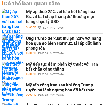
Có thể bạn quan tâm
Mỹ áp thuế 25% với hầu hết hàng hóa
Brazil bất chấp thặng dư thương mại
hàng chục tỷ USD
QUỐC TẾ
-
15:27 | 16/07/2026
Ông Trump đề xuất thu phí 20% với hàng
hóa qua eo biển Hormuz, tái áp đặt lệnh
phong tỏa
QUỐC TẾ
-
07:38 | 14/07/2026
Mỹ tiếp tục đàm phán kỹ thuật với Iran
bất chấp căng thẳng
QUỐC TẾ
-
20:00 | 10/07/2026
Mỹ tấn công Iran sau khi ông Trump
tuyên bố lệnh ngừng bắn đã kết thúc
QUỐC TẾ
-
07:40 | 09/07/2026