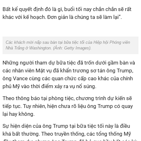
Bất kể quyết định đó là gì, buổi tối nay chắn chắn sẽ rất
khác với kế hoạch. Đơn giản là chúng ta sẽ làm lại”.
Các khách mời nấp sau bàn tại bữa tiệc tối của Hiệp hội Phóng viên
Nhà Trắng ở Washington. (Ảnh:
Getty Images).
Những người tham dự
bữa tiệc
đã trốn dưới gầm bàn và
các nhân viên Mật vụ đã
khẩn trương
sơ tán ông Trump,
ông Vance cùng các quan chức cấp cao khác của chính
phủ Mỹ
vào thời điểm xảy ra vụ nổ súng.
Theo thông báo tại phòng tiệc, chương trình
dự kiến ​​sẽ
tiếp tục. Tuy nhiên,
hiện
chưa rõ liệu ông Trump có quay
lại hay không.
Sự hiện diện của ông Trump tại
bữa tiệc tối này
là điều
khá
bất thường
. T
heo truyền thống
, c
ác tổng thống Mỹ