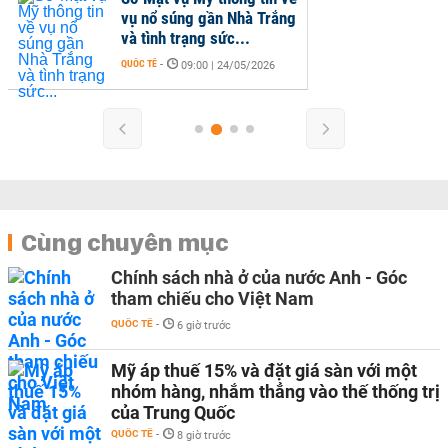
vụ nổ súng gần Nhà Trắng
và tình trạng sức...
QUỐC TẾ
-
09:00 | 24/05/2026
Cùng chuyên mục
Chính sách nhà ở của nước Anh - Góc
tham chiếu cho Việt Nam
QUỐC TẾ
-
6 giờ trước
Mỹ áp thuế 15% và đặt giá sàn với một
nhóm hàng, nhắm thẳng vào thế thống trị
của Trung Quốc
QUỐC TẾ
-
8 giờ trước