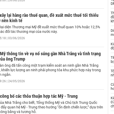
6:00 | 29/06/2026
D
Th
xây lại hàng rào thuế quan, đề xuất mức thuế tối thiểu
đ
 nền kinh tế
k
ại diện Thương mại Mỹ đề xuất mức thuế quan 10% hoặc 12,5%
Dò
các đối tác thương mại của nước này.
m
5:18 | 03/06/2026
Ki
đ
Mỹ thông tin về vụ nổ súng gần Nhà Trắng và tình trạng
T
của ông Trump
bị
àn ông đã tấn công một trạm kiểm soát an ninh gần Nhà Trắng
, khiến lực lượng an ninh phải phong tỏa khu phức hợp này trong
T
an ngắn.
n
9:26 | 24/05/2026
C
ho
công bố các thỏa thuận hợp tác Mỹ - Trung
Kế
0
ủa Nhà Trắng cho biết, Tổng thống Mỹ và Chủ tịch Trung Quốc
c
c đẩy quan hệ Mỹ - Trung theo hướng “ổn định chiến lược,” dựa trên
công bằng và tương hỗ.