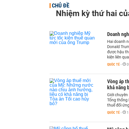
CHỦ ĐỀ
Nhiệm kỳ thứ hai c
Doanh ngh
Hai doanh n
Donald Trum
được hậu th
kiện liên q
QUỐC TẾ
-
0
Vòng áp t
khả năng b
Giới chuyên 
Tổng thống 
thuế đối ứng
QUỐC TẾ
-
1