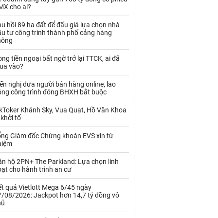
Kim loại khác
Mắc ca
MX cho ai?
Muối
Ngũ cốc
u hồi 89 ha đất để đấu giá lựa chọn nhà
ầu tư công trình thành phố cảng hàng
Nhựa - Hạt nhựa
hông
ng tiền ngoại bất ngờ trở lại TTCK, ai đã
Palladium
Phân bón
ua vào?
Rau - Củ -Quả
Sắt thép
ến nghị đưa người bán hàng online, lao
ộng công trình đóng BHXH bắt buộc
Sữa
ikToker Khánh Sky, Vua Quạt, Hồ Văn Khoa
 khởi tố
Than
Thức ăn chăn nuôi
ổng Giám đốc Chứng khoán EVS xin từ
hiệm
Thủy hải sản khác
Tôm
ăn hộ 2PN+ The Parkland: Lựa chọn linh
Vàng
ạt cho hành trình an cư
t quả Vietlott Mega 6/45 ngày
VLXD khác
Xăng dầu
7/08/2026: Jackpot hơn 14,7 tỷ đồng vô
hủ
Xi măng - Clynker