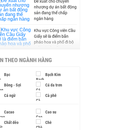
Đề xuất cho chuyển
nhượng dự án bất động
sản đang thế chấp
ngân hàng
Khu vực Công viên Cầu
Giấy sẽ là điểm bắn
pháo hoa và phố đi bộ
mới tại Hà Nội
IN THEO NGÀNH HÀNG
Bổ sung 27 km đường
gom hai bên cao tốc
Châu Đốc - Cần Thơ -
Bạc
Bạch Kim
Sóc Trăng, hoàn thành
sau một năm
Bông - Sợi
Cá da trơn
Hưng Yên sắp xây
Cá ngừ
Cà phê
đường Phố Hiến - Hưng
Hà gần 16.500 tỷ, bố trí
Cacao
Cao su
tuyến đường sắt đô thị
chạy song song
Chất dẻo
Chè