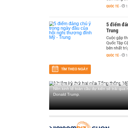
QUỐC TẾ
-
1
5 điểm đán
Trung
Cuộc gặp th
Quốc Tập Cận
bên nhất trí
QUỐC TẾ
-
1
TÌM THEO NGÀY
Nhiệm kỳ thứ hai của Tổng thống Mỹ
Nền kinh tế toàn cầu dự kiến sẽ trải qua
Donald Trump.