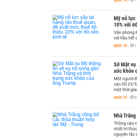
QUỐC TẾ
-
1
Mỹ nỗ lực 
10% với 60
Văn phòng Đ
với hầu hết 
QUỐC TẾ
-
1
Sở Mật vụ 
sức khỏe 
Một người đ
vào tối 23/5
một thời gi
QUỐC TẾ
-
0
Nhà Trắng 
Thông cáo c
nhất trí thú
nguyên tắc 