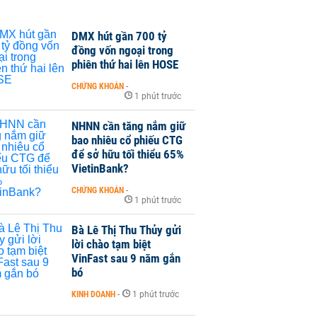
DMX hút gần 700 tỷ
đồng vốn ngoại trong
phiên thứ hai lên HOSE
CHỨNG KHOÁN
-
1 phút trước
NHNN cần tăng nắm giữ
bao nhiêu cổ phiếu CTG
để sở hữu tối thiểu 65%
VietinBank?
CHỨNG KHOÁN
-
1 phút trước
Bà Lê Thị Thu Thủy gửi
lời chào tạm biệt
VinFast sau 9 năm gắn
bó
KINH DOANH
-
1 phút trước