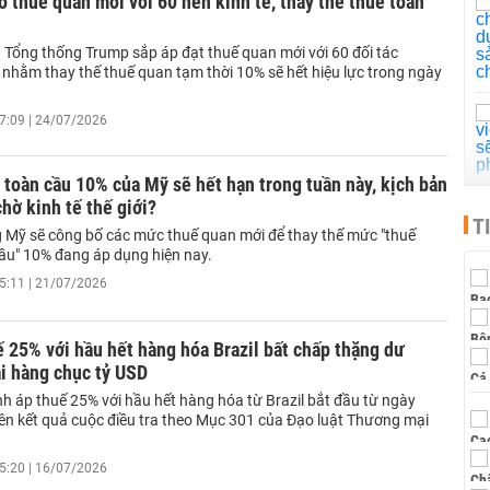
 thuế quan mới với 60 nền kinh tế, thay thế thuế toàn
 Tổng thống Trump sắp áp đạt thuế quan mới với 60 đối tác
 nhằm thay thế thuế quan tạm thời 10% sẽ hết hiệu lực trong ngày
7:09 | 24/07/2026
toàn cầu 10% của Mỹ sẽ hết hạn trong tuần này, kịch bản
hờ kinh tế thế giới?
T
 Mỹ sẽ công bố các mức thuế quan mới để thay thế mức "thuế
ầu" 10% đang áp dụng hiện nay.
5:11 | 21/07/2026
 25% với hầu hết hàng hóa Brazil bất chấp thặng dư
i hàng chục tỷ USD
h áp thuế 25% với hầu hết hàng hóa từ Brazil bắt đầu từ ngày
rên kết quả cuộc điều tra theo Mục 301 của Đạo luật Thương mại
5:20 | 16/07/2026