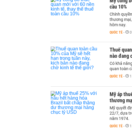
Mỹ công bố
cầu 10%
Chính quyền
thương mại,
hôm nay.
QUỐC TẾ
-
0
Thuế quan 
nào đang c
Có khả năng
quan toàn c
QUỐC TẾ
-
1
Mỹ áp thuế
thương mạ
Mỹ quyết địn
22/7, dựa t
năm 1974.
QUỐC TẾ
-
1