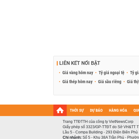
LIÊN KẾT NỔI BẬT
Giá vàng hôm nay
Tỷ giá ngoại tệ
Tỷ gi
Giá thép hôm nay
Giá sầu riêng
Giá thị
THỜI SỰ
DỰ BÁO
HÀNG HÓA
QU
Trang TTĐTTH của công ty VietNewsCorp
Giấy phép số 3323/GP-TTĐT do Sở VH&TT T
Lầu 5 - Compa Building - 293 Điện Biên Phủ
Chi nhánh:
Số 5 - Khu 38A Trần Phú - Phường