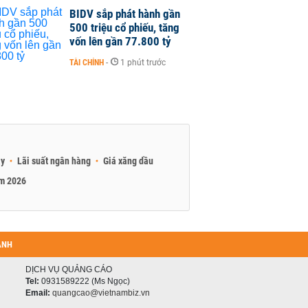
BIDV sắp phát hành gần
500 triệu cổ phiếu, tăng
vốn lên gần 77.800 tỷ
TÀI CHÍNH
-
1 phút trước
ay
Lãi suất ngân hàng
Giá xăng dầu
am 2026
ANH
DỊCH VỤ QUẢNG CÁO
Tel:
0931589222 (Ms Ngọc)
Email:
quangcao@vietnambiz.vn