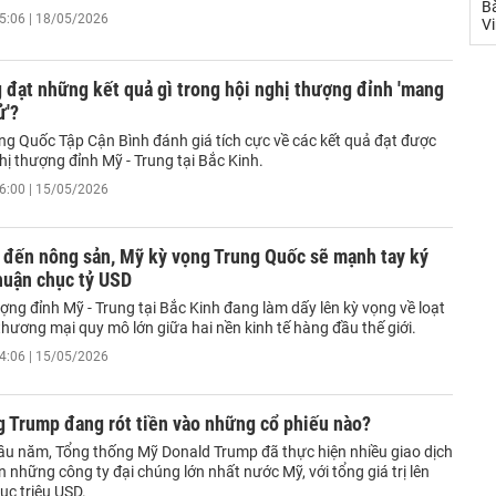
Bà
5:06 | 18/05/2026
V
 đạt những kết quả gì trong hội nghị thượng đỉnh 'mang
ử'?
ung Quốc Tập Cận Bình đánh giá tích cực về các kết quả đạt được
hị thượng đỉnh Mỹ - Trung tại Bắc Kinh.
6:00 | 15/05/2026
 đến nông sản, Mỹ kỳ vọng Trung Quốc sẽ mạnh tay ký
huận chục tỷ USD
ợng đỉnh Mỹ - Trung tại Bắc Kinh đang làm dấy lên kỳ vọng về loạt
hương mại quy mô lớn giữa hai nền kinh tế hàng đầu thế giới.
4:06 | 15/05/2026
g Trump đang rót tiền vào những cổ phiếu nào?
ầu năm, Tổng thống Mỹ Donald Trump đã thực hiện nhiều giao dịch
n những công ty đại chúng lớn nhất nước Mỹ, với tổng giá trị lên
ục triệu USD.