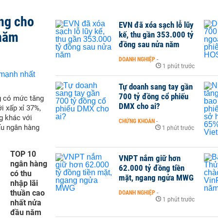
ng cho
EVN đã xóa sạch lỗ lũy
 năm
kế, thu gần 353.000 tỷ
đồng sau nửa năm
DOANH NGHIỆP
-
1 phút trước
Tự doanh sang tay gần
700 tỷ đồng cổ phiếu
g có mức tăng
DMX cho ai?
i xấp xỉ 37%,
g khác với
CHỨNG KHOÁN
-
ấu ngân hàng
1 phút trước
TOP 10
VNPT nắm giữ hơn
ngân hàng
62.000 tỷ đồng tiền
có thu
mặt, ngang ngửa MWG
nhập lãi
thuần cao
DOANH NGHIỆP
-
1 phút trước
nhất nửa
đầu năm