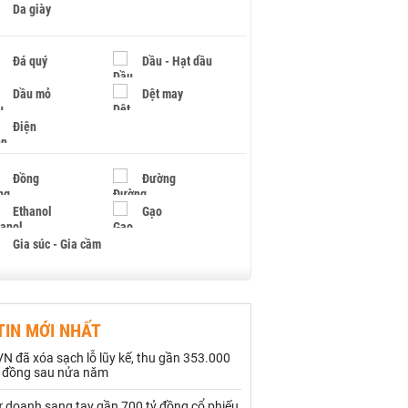
Da giày
Đá quý
Dầu - Hạt dầu
Dầu mỏ
Dệt may
Điện
Đồng
Đường
Ethanol
Gạo
Gia súc - Gia cầm
Giấy
Gỗ
TIN MỚI NHẤT
Hạt điều
Hồ tiêu - Hạt tiêu
N đã xóa sạch lỗ lũy kế, thu gần 353.000
Khí đốt
ỷ đồng sau nửa năm
ự doanh sang tay gần 700 tỷ đồng cổ phiếu