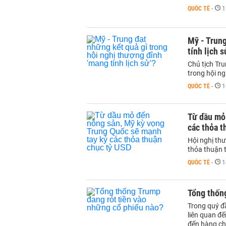
QUỐC TẾ
-
1
Mỹ - Trung
tính lịch s
Chủ tịch Tr
trong hội ng
QUỐC TẾ
-
1
Từ dầu mỏ
các thỏa t
Hội nghị thư
thỏa thuận t
QUỐC TẾ
-
1
Tổng thốn
Trong quý đ
liên quan đế
đến hàng ch