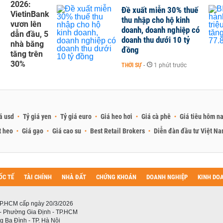
2026:
Đề xuất miễn 30% thuế
VietinBank
thu nhập cho hộ kinh
vươn lên
doanh, doanh nghiệp có
dẫn đầu, 5
doanh thu dưới 10 tỷ
nhà băng
đồng
tăng trên
30%
THỜI SỰ
-
1 phút trước
á usd
Tỷ giá yen
Tỷ giá euro
Giá heo hơi
Giá cà phê
Giá tiêu hôm n
t heo
Giá gạo
Giá cao su
Best Retail Brokers
Diễn đàn đầu tư Việt N
ỐC TẾ
TÀI CHÍNH
NHÀ ĐẤT
CHỨNG KHOÁN
DOANH NGHIỆP
KINH DO
P.HCM cấp ngày 20/3/2026
 - Phường Gia Định - TP.HCM
 Ba Đình - TP. Hà Nội