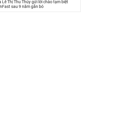
 Lê Thị Thu Thủy gửi lời chào tạm biệt
inFast sau 9 năm gắn bó