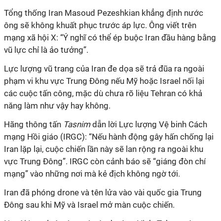
Tổng thống Iran Masoud Pezeshkian khẳng định nước
ông sẽ không khuất phục trước áp lực. Ông viết trên
mạng xã hội X: “Ý nghĩ có thể
ép buộc Iran đầu hàng bằng
vũ lực chỉ là ảo tưởng”
.
Lực lượng vũ trang của Iran đe dọa sẽ trả đũa ra ngoài
phạm vi khu vực Trung Đông nếu Mỹ hoặc Israel nối lại
các cuộc tấn công, mặc dù chưa rõ liệu Tehran có khả
năng làm như vậy hay không.
Hãng thông tấn
Tasnim
dẫn lời
Lực lượng Vệ binh Cách
mạng Hồi giáo
(IRGC): “Nếu
hành động gây hấn chống lại
Iran lặp lại, cuộc chiến lần này sẽ lan rộng ra ngoài khu
vực
Trung Đông”. IRGC còn cảnh báo sẽ “giáng đòn chí
mạng” vào những nơi mà kẻ địch không ngờ tới.
Iran đã phóng drone và tên lửa vào vài quốc gia Trung
Đông sau khi Mỹ và Israel mở màn cuộc chiến.