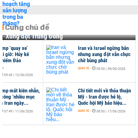
Cùng chủ đề
Xung đột Trung Đông
ump ‘quay xe’
Iran và Israel ngừng bắn
ài giờ: Hủy kế
nhưng xung đột vẫn chực
chiếm Đảo
chờ bùng phát
..
QUỐC TẾ
-
09:50 | 09/06/2026
09:45 | 12/06/2026
ump mất kiên nhẫn,
Chi tiết mới về thỏa thuận
 công ‘nhiều mục
Mỹ - Iran được hé lộ,
ủa Iran ngày...
Quốc hội Mỹ báo hiệu...
QUỐC TẾ
-
07:49 | 11/06/2026
08:00 | 17/06/2026