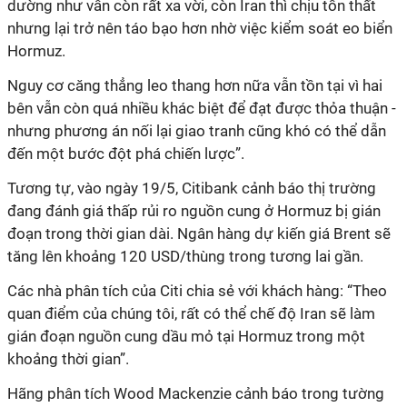
dường như vẫn còn rất xa vời, còn Iran thì chịu tổn thất
nhưng lại trở nên táo bạo hơn nhờ việc kiểm soát eo biển
Hormuz.
Nguy cơ
căng thẳng leo thang hơn nữa vẫn tồn tại vì hai
bên vẫn còn quá nhiều khác biệt
để đạt được thỏa thuận
-
nhưng
phương án nối lại
giao tranh
cũng
khó có thể dẫn
đến một bước đột phá chiến lược
”.
Tương tự, vào ngày 19/5, Citibank cảnh báo thị trường
đang đánh giá thấp rủi ro nguồn cung ở Hormuz bị gián
đoạn trong thời gian dài. Ngân hàng dự kiến giá Brent sẽ
tăng lên khoảng 120 USD/thùng trong tương lai gần.
Các nhà phân tích của Citi chia sẻ với khách hàng: “Theo
quan điểm của chúng tôi, rất có thể chế độ Iran sẽ làm
gián đoạn nguồn cung dầu mỏ tại Hormuz trong một
khoảng thời gian”.
Hãng phân tích Wood Mackenzie cảnh báo trong tường