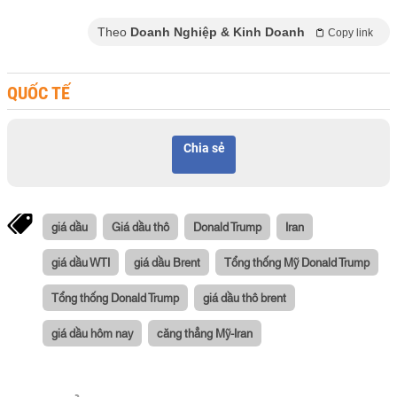
Theo
Doanh Nghiệp & Kinh Doanh
Copy link
QUỐC TẾ
Chia sẻ
giá dầu
Giá dầu thô
Donald Trump
Iran
giá dầu WTI
giá dầu Brent
Tổng thống Mỹ Donald Trump
Tổng thống Donald Trump
giá dầu thô brent
giá dầu hôm nay
căng thẳng Mỹ-Iran