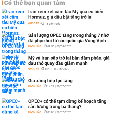
Có thể bạn quan tâm
Iran xem xét cấm tàu Mỹ qua eo biển
Hormuz, giá dầu bật tăng trở lại
QUỐC TẾ
-
13 giờ trước
Sản lượng OPEC tăng trong tháng 7 nhờ
đà phục hồi từ các quốc gia Vùng Vịnh
HÀNG HÓA
-
09:53 | 05/08/2026
Mỹ và Iran sắp trở lại bàn đàm phán, giá
dầu thô quay đầu giảm mạnh
QUỐC TẾ
-
07:01 | 03/08/2026
Giá xăng tiếp tục tăng
HÀNG HÓA
-
14:24 | 30/07/2026
OPEC+ có thể tạm dừng kế hoạch tăng
sản lượng trong ba tháng?
HÀNG HÓA
-
08:03 | 29/07/2026