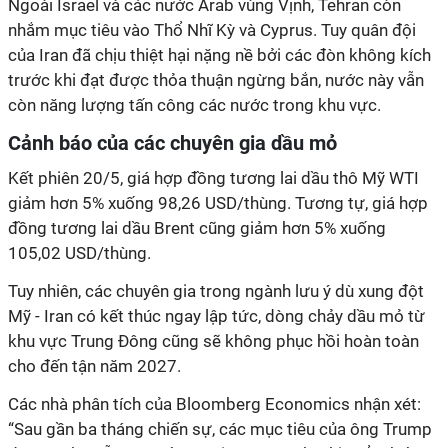
Ngoài Israel và các nước Arab vùng Vịnh, Tehran còn
nhắm mục tiêu vào Thổ Nhĩ Kỳ và Cyprus. Tuy quân đội
của Iran đã chịu thiệt hại nặng nề bởi các đòn không kích
trước khi đạt được thỏa thuận ngừng bắn, nước này vẫn
còn năng lượng tấn công các nước trong khu vực.
Cảnh báo của các chuyên gia dầu mỏ
Kết phiên 20/5, giá hợp đồng tương lai dầu thô Mỹ WTI
giảm hơn 5% xuống 98,26 USD/thùng. Tương tự, giá hợp
đồng tương lai dầu Brent cũng giảm hơn 5% xuống
105,02 USD/thùng.
Tuy nhiên, các chuyên gia trong ngành lưu ý dù xung đột
Mỹ - Iran có kết thúc ngay lập tức, dòng chảy dầu mỏ từ
khu vực Trung Đông cũng sẽ không phục hồi
hoàn toàn
cho đến tận năm 2027
.
Các nhà phân tích của Bloomberg Economics nhận xét:
“Sau gần ba tháng chiến sự, các mục tiêu của ông Trump