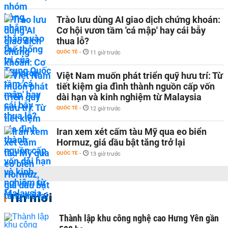
Trào lưu dùng AI giao dịch chứng khoán:
Cơ hội vươn tầm 'cá mập' hay cái bẫy
thua lỗ?
QUỐC TẾ
-
11 giờ trước
Việt Nam muốn phát triển quỹ hưu trí: Từ
tiết kiệm gia đình thành nguồn cấp vốn
dài hạn và kinh nghiệm từ Malaysia
QUỐC TẾ
-
12 giờ trước
Iran xem xét cấm tàu Mỹ qua eo biển
Hormuz, giá dầu bật tăng trở lại
QUỐC TẾ
-
13 giờ trước
Tin mới
Thành lập khu công nghệ cao Hưng Yên gần