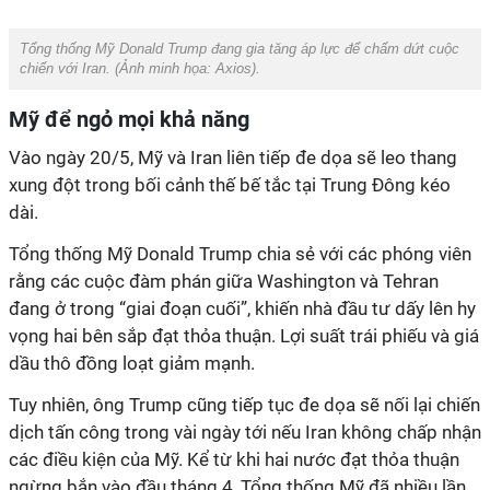
Tổng thống Mỹ Donald Trump đang gia tăng áp lực để chấm dứt cuộc
chiến với Iran. (Ảnh minh họa:
Axios
).
Mỹ để ngỏ mọi khả năng
Vào ngày 20/5, Mỹ và Iran liên tiếp đe dọa sẽ leo thang
xung đột trong bối cảnh thế bế tắc tại Trung Đông kéo
dài.
Tổng thống Mỹ Donald Trump chia sẻ với các phóng viên
rằng các cuộc đàm phán giữa Washington và Tehran
đang ở trong “giai đoạn cuối”, khiến nhà đầu tư dấy lên hy
vọng hai bên sắp đạt thỏa thuận. Lợi suất trái phiếu và giá
dầu thô đồng loạt giảm mạnh.
Tuy nhiên, ông Trump cũng tiếp tục đe dọa sẽ nối lại chiến
dịch tấn công trong vài ngày tới nếu Iran không chấp nhận
các điều kiện của Mỹ. Kể từ khi hai nước đạt thỏa thuận
ngừng bắn vào đầu tháng 4, Tổng thống Mỹ đã nhiều lần