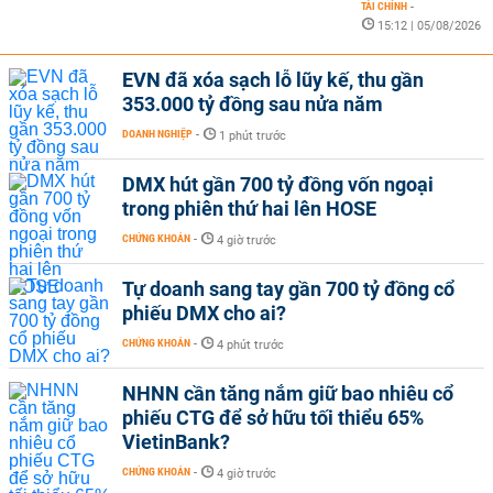
TÀI CHÍNH
-
15:12 | 05/08/2026
EVN đã xóa sạch lỗ lũy kế, thu gần
353.000 tỷ đồng sau nửa năm
DOANH NGHIỆP
-
1 phút trước
DMX hút gần 700 tỷ đồng vốn ngoại
trong phiên thứ hai lên HOSE
CHỨNG KHOÁN
-
4 giờ trước
Tự doanh sang tay gần 700 tỷ đồng cổ
phiếu DMX cho ai?
CHỨNG KHOÁN
-
4 phút trước
NHNN cần tăng nắm giữ bao nhiêu cổ
phiếu CTG để sở hữu tối thiểu 65%
VietinBank?
CHỨNG KHOÁN
-
4 giờ trước