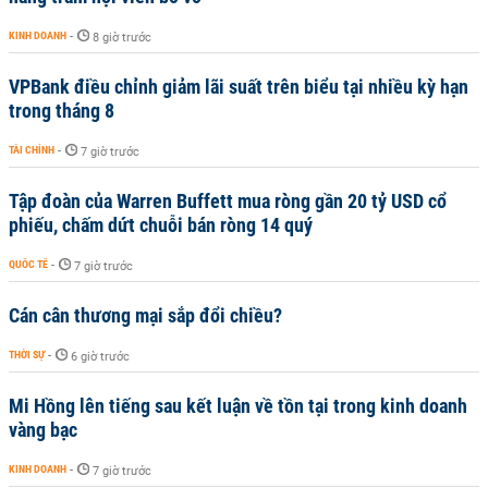
KINH DOANH
-
8 giờ trước
VPBank điều chỉnh giảm lãi suất trên biểu tại nhiều kỳ hạn
trong tháng 8
TÀI CHÍNH
-
7 giờ trước
Tập đoàn của Warren Buffett mua ròng gần 20 tỷ USD cổ
phiếu, chấm dứt chuỗi bán ròng 14 quý
QUỐC TẾ
-
7 giờ trước
Cán cân thương mại sắp đổi chiều?
THỜI SỰ
-
6 giờ trước
Mi Hồng lên tiếng sau kết luận về tồn tại trong kinh doanh
vàng bạc
KINH DOANH
-
7 giờ trước