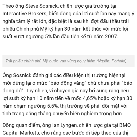
Theo ông Steve Sosnick, chiến lược gia trưởng tại
Interactive Brokers, biến động của lợi suất lần này mang ý
nghĩa tâm lý rất lớn, đặc biệt là sau khi đợt đấu thầu trái
phiếu Chính phủ Mỹ kỳ hạn 30 năm kết thúc với mức lợi
suất vượt ngưỡng 5% lần đầu tiên kể từ năm 2007.
Trái phiếu chính phủ Mỹ bước vào vùng nguy hiểm (Nguồn: Porfolio)
Ông Sosnick đánh giá các điều kiện thị trường hiện tại
mới dừng lại ở mức “báo động vàng” chứ chưa phải “báo
động đỏ”. Tuy nhiên, vị chuyên gia này bổ sung rằng nếu
lợi suất kỳ hạn 10 năm tiến về mốc 4,65% hoặc kỳ hạn 30
năm chạm ngưỡng 5,5%, thị trường sẽ phải đối mặt với
tình trạng căng thẳng chuyển biến nghiêm trọng hơn.
Đồng quan điểm, ông Ian Lyngen, chiến lược gia tại BMO
Capital Markets, cho rằng các bước đi tiếp theo của thị