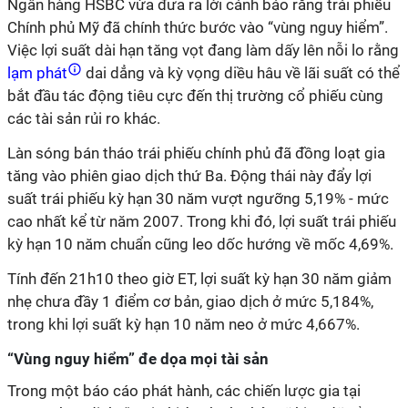
Ngân hàng HSBC vừa đưa ra lời cảnh báo rằng trái phiếu
Chính phủ Mỹ đã chính thức bước vào “vùng nguy hiểm”.
Việc lợi suất dài hạn tăng vọt đang làm dấy lên nỗi lo rằng
lạm phát
dai dẳng và kỳ vọng diều hâu về lãi suất có thể
bắt đầu tác động tiêu cực đến thị trường cổ phiếu cùng
các tài sản rủi ro khác.
Làn sóng bán tháo trái phiếu chính phủ đã đồng loạt gia
tăng vào phiên giao dịch thứ Ba. Động thái này đẩy lợi
suất trái phiếu kỳ hạn 30 năm vượt ngưỡng 5,19% - mức
cao nhất kể từ năm 2007. Trong khi đó, lợi suất trái phiếu
kỳ hạn 10 năm chuẩn cũng leo dốc hướng về mốc 4,69%.
Tính đến 21h10 theo giờ ET, lợi suất kỳ hạn 30 năm giảm
nhẹ chưa đầy 1 điểm cơ bản, giao dịch ở mức 5,184%,
trong khi lợi suất kỳ hạn 10 năm neo ở mức 4,667%.
“Vùng nguy hiểm” đe dọa mọi tài sản
Trong một báo cáo phát hành, các chiến lược gia tại