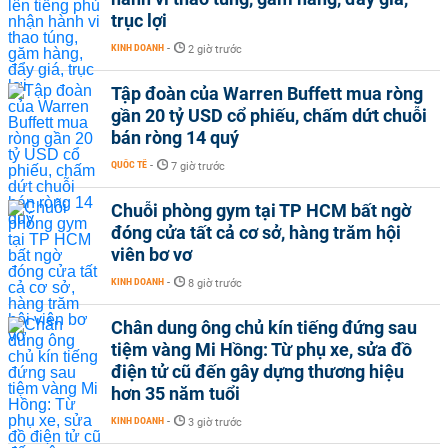
trục lợi
KINH DOANH
-
2 giờ trước
Tập đoàn của Warren Buffett mua ròng
gần 20 tỷ USD cổ phiếu, chấm dứt chuỗi
bán ròng 14 quý
QUỐC TẾ
-
7 giờ trước
Chuỗi phòng gym tại TP HCM bất ngờ
đóng cửa tất cả cơ sở, hàng trăm hội
viên bơ vơ
KINH DOANH
-
8 giờ trước
Chân dung ông chủ kín tiếng đứng sau
tiệm vàng Mi Hồng: Từ phụ xe, sửa đồ
điện tử cũ đến gây dựng thương hiệu
hơn 35 năm tuổi
KINH DOANH
-
3 giờ trước