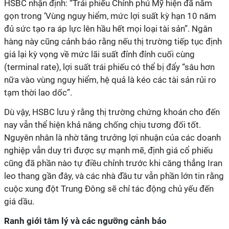
HSBC nhận định: “Trái phiếu Chính phủ Mỹ hiện đã nằm
gọn trong ‘Vùng nguy hiểm, mức lợi suất kỳ hạn 10 năm
đủ sức tạo ra áp lực lên hầu hết mọi loại tài sản”. Ngân
hàng này cũng cảnh báo rằng nếu thị trường tiếp tục định
giá lại kỳ vọng về mức lãi suất đỉnh đỉnh cuối cùng
(terminal rate), lợi suất trái phiếu có thể bị đẩy “sâu hơn
nữa vào vùng nguy hiểm, hệ quả là kéo các tài sản rủi ro
tạm thời lao dốc”.
Dù vậy, HSBC lưu ý rằng thị trường chứng khoán cho đến
nay vẫn thể hiện khả năng chống chịu tương đối tốt.
Nguyên nhân là nhờ tăng trưởng lợi nhuận của các doanh
nghiệp vẫn duy trì được sự mạnh mẽ, định giá cổ phiếu
cũng đã phần nào tự điều chỉnh trước khi căng thẳng Iran
leo thang gần đây, và các nhà đầu tư vẫn phần lớn tin rằng
cuộc xung đột Trung Đông sẽ chỉ tác động chủ yếu đến
giá dầu.
Ranh giới tâm lý và các ngưỡng cảnh báo