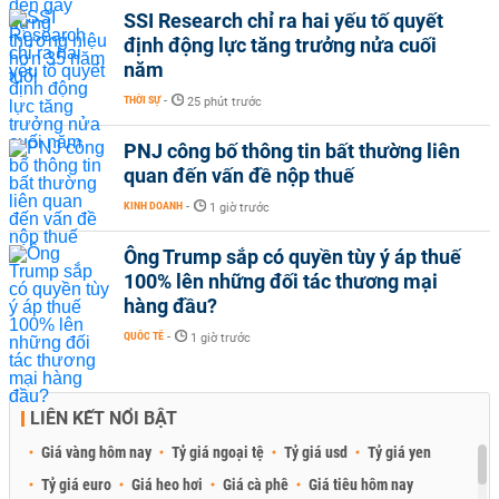
SSI Research chỉ ra hai yếu tố quyết
định động lực tăng trưởng nửa cuối
năm
THỜI SỰ
-
25 phút trước
PNJ công bố thông tin bất thường liên
quan đến vấn đề nộp thuế
KINH DOANH
-
1 giờ trước
Ông Trump sắp có quyền tùy ý áp thuế
100% lên những đối tác thương mại
hàng đầu?
QUỐC TẾ
-
1 giờ trước
LIÊN KẾT NỔI BẬT
Giá vàng hôm nay
Tỷ giá ngoại tệ
Tỷ giá usd
Tỷ giá yen
Tỷ giá euro
Giá heo hơi
Giá cà phê
Giá tiêu hôm nay