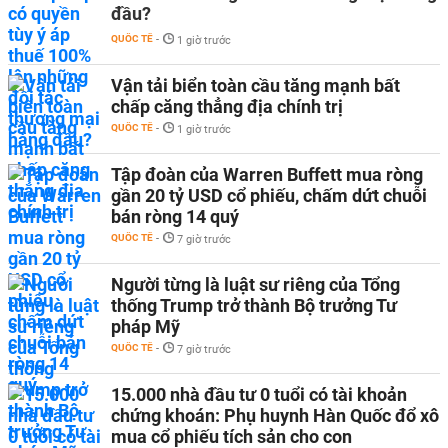
đầu?
QUỐC TẾ
-
1 giờ trước
Vận tải biển toàn cầu tăng mạnh bất
chấp căng thẳng địa chính trị
QUỐC TẾ
-
1 giờ trước
Tập đoàn của Warren Buffett mua ròng
gần 20 tỷ USD cổ phiếu, chấm dứt chuỗi
bán ròng 14 quý
QUỐC TẾ
-
7 giờ trước
Người từng là luật sư riêng của Tổng
thống Trump trở thành Bộ trưởng Tư
pháp Mỹ
QUỐC TẾ
-
7 giờ trước
15.000 nhà đầu tư 0 tuổi có tài khoản
chứng khoán: Phụ huynh Hàn Quốc đổ xô
mua cổ phiếu tích sản cho con