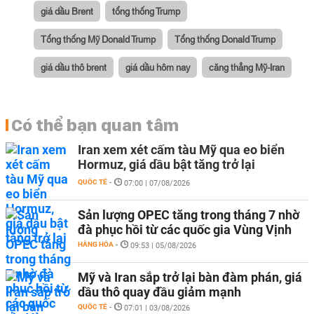
giá dầu Brent
tổng thống Trump
Tổng thống Mỹ Donald Trump
Tổng thống Donald Trump
giá dầu thô brent
giá dầu hôm nay
căng thẳng Mỹ-Iran
Có thể bạn quan tâm
Iran xem xét cấm tàu Mỹ qua eo biển
Hormuz, giá dầu bật tăng trở lại
QUỐC TẾ
-
07:00 | 07/08/2026
Sản lượng OPEC tăng trong tháng 7 nhờ
đà phục hồi từ các quốc gia Vùng Vịnh
HÀNG HÓA
-
09:53 | 05/08/2026
Mỹ và Iran sắp trở lại bàn đàm phán, giá
dầu thô quay đầu giảm mạnh
QUỐC TẾ
-
07:01 | 03/08/2026