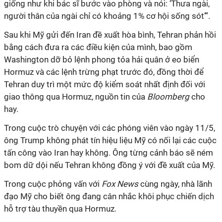
giống như khi bác sĩ bước vào phòng và nói: ‘Thưa ngài,
người thân của ngài chỉ có khoảng 1% cơ hội sống sót’”.
Sau khi Mỹ gửi đến Iran đề xuất hòa bình, Tehran phản hồi
bằng cách đưa ra các điều kiện của mình, bao gồm
Washington dỡ bỏ lệnh phong tỏa hải quân ở eo biển
Hormuz và các lệnh trừng phạt trước đó, đồng thời để
Tehran duy trì
một mức độ kiểm soát nhất định đối với
giao thông qua Hormuz
, nguồn tin của
Bloomberg
cho
hay.
Trong cuộc trò chuyện với các phóng viên vào ngày 11/5,
ông Trump không phát tín hiệu liệu Mỹ có nối lại các cuộc
tấn công vào Iran hay không. Ông từng cảnh báo sẽ ném
bom dữ dội nếu Tehran không đồng ý với đề xuất của Mỹ.
Trong cuộc phỏng vấn với
Fox News
cùng ngày, nhà lãnh
đạo Mỹ cho biết ông đang cân nhắc khôi phục chiến dịch
hỗ trợ tàu thuyền qua Hormuz.