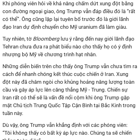
Khi phóng viên hỏi về khả năng chấm dứt xung đột bằng
con đường ngoại giao, ông Trump vẫn đáp điều đó là “rất
có thể”. Ông cũng lặp lại tuyên bố trước đó là giới lãnh
đạo Iran dự định chuyển cho Mỹ uranium đã làm giàu.
Tuy nhiên, tờ
Bloomberg
lưu ý rằng đến nay giới lãnh đạo
Tehran chưa đưa ra phát biểu nào cho thấy họ có ý định
nhượng bộ Mỹ về chương trình hạt nhân.
Những diễn biến trên cho thấy ông Trump vẫn chưa tìm ra
cách để nhanh chóng kết thúc cuộc chiến ở Iran. Xung
đột này đã châm ngòi cho khủng hoảng năng lượng toàn
cầu và gây áp lực lên căng thẳng Mỹ - Trung. Chiến sự
Iran rất có thể sẽ là vấn đề nổi cộm khi ông Trump gặp
mặt Chủ tịch Trung Quốc Tập Cận Bình tại Bắc Kinh trong
tuần này.
Dù vậy, ông Trump vẫn khẳng định với các phóng viên:
“Tôi không thấy có bất kỳ áp lực nào. Chúng ta sẽ chiến