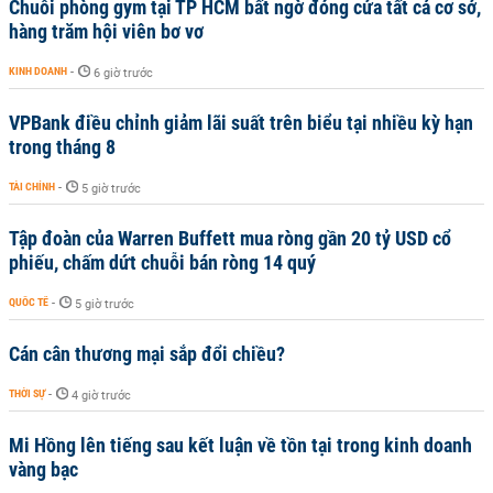
Chuỗi phòng gym tại TP HCM bất ngờ đóng cửa tất cả cơ sở,
hàng trăm hội viên bơ vơ
KINH DOANH
-
6 giờ trước
VPBank điều chỉnh giảm lãi suất trên biểu tại nhiều kỳ hạn
trong tháng 8
TÀI CHÍNH
-
5 giờ trước
Tập đoàn của Warren Buffett mua ròng gần 20 tỷ USD cổ
phiếu, chấm dứt chuỗi bán ròng 14 quý
QUỐC TẾ
-
5 giờ trước
Cán cân thương mại sắp đổi chiều?
THỜI SỰ
-
4 giờ trước
Mi Hồng lên tiếng sau kết luận về tồn tại trong kinh doanh
vàng bạc