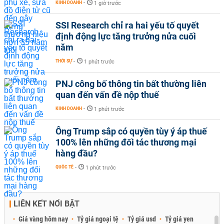
KINH DOANH
-
1 giờ trước
SSI Research chỉ ra hai yếu tố quyết
định động lực tăng trưởng nửa cuối
năm
THỜI SỰ
-
1 phút trước
PNJ công bố thông tin bất thường liên
quan đến vấn đề nộp thuế
KINH DOANH
-
1 phút trước
Ông Trump sắp có quyền tùy ý áp thuế
100% lên những đối tác thương mại
hàng đầu?
QUỐC TẾ
-
1 phút trước
LIÊN KẾT NỔI BẬT
Giá vàng hôm nay
Tỷ giá ngoại tệ
Tỷ giá usd
Tỷ giá yen