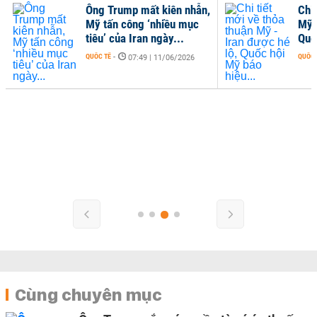
Ông Trump mất kiên nhẫn,
Chi 
Mỹ tấn công ‘nhiều mục
Mỹ 
tiêu’ của Iran ngày...
Quố
QUỐC TẾ
-
QUỐC 
07:49 | 11/06/2026
Cùng chuyên mục