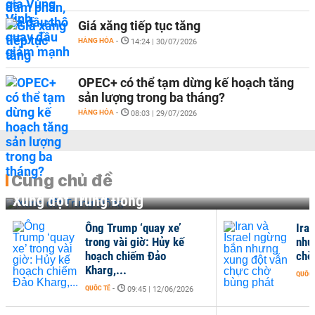
Giá xăng tiếp tục tăng
HÀNG HÓA
-
14:24 | 30/07/2026
OPEC+ có thể tạm dừng kế hoạch tăng
sản lượng trong ba tháng?
HÀNG HÓA
-
08:03 | 29/07/2026
Cùng chủ đề
Xung đột Trung Đông
Ông Trump ‘quay xe’
Ira
trong vài giờ: Hủy kế
như
hoạch chiếm Đảo
chờ
Kharg,...
QUỐC 
QUỐC TẾ
-
09:45 | 12/06/2026