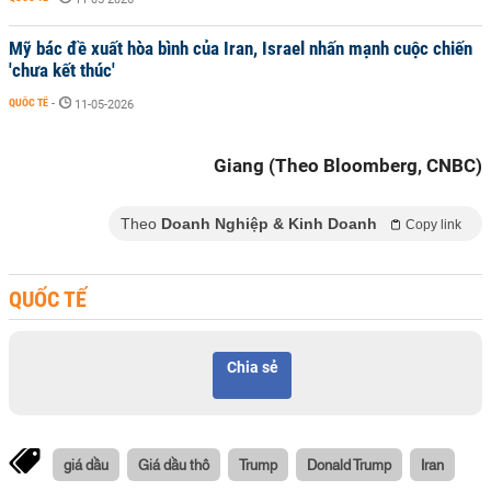
Mỹ bác đề xuất hòa bình của Iran, Israel nhấn mạnh cuộc chiến
'chưa kết thúc'
QUỐC TẾ
-
11-05-2026
Giang (Theo Bloomberg, CNBC)
Theo
Doanh Nghiệp & Kinh Doanh
Copy link
QUỐC TẾ
Chia sẻ
giá dầu
Giá dầu thô
Trump
Donald Trump
Iran