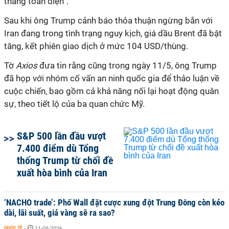
thắng toàn diện”.
Sau khi ông Trump cảnh báo thỏa thuận ngừng bắn với
Iran đang trong tình trạng nguy kịch, giá dầu Brent đã bật
tăng, kết phiên giao dịch ở mức 104 USD/thùng.
Tờ
Axios
đưa tin rằng cũng trong ngày 11/5, ông Trump
đã họp với nhóm cố vấn an ninh quốc gia để thảo luận về
cuộc chiến, bao gồm cả khả năng nối lại hoạt động quân
sự, theo tiết lộ của ba quan chức Mỹ.
S&P 500 lần đầu vượt
7.400 điểm dù Tổng
thống Trump từ chối đề
xuất hòa bình của Iran
‘NACHO trade’: Phố Wall đặt cược xung đột Trung Đông còn kéo
dài, lãi suất, giá vàng sẽ ra sao?
QUỐC TẾ
-
11-05-2026