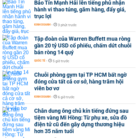
Bảo Tín Mạnh Hải lên tiếng phủ nhận
hành vi thao túng, găm hàng, đẩy giá,
trục lợi
KINH DOANH
-
3 phút trước
Tập đoàn của Warren Buffett mua ròng
gần 20 tỷ USD cổ phiếu, chấm dứt chuỗi
bán ròng 14 quý
QUỐC TẾ
-
5 giờ trước
Chuỗi phòng gym tại TP HCM bất ngờ
đóng cửa tất cả cơ sở, hàng trăm hội
viên bơ vơ
KINH DOANH
-
6 giờ trước
Chân dung ông chủ kín tiếng đứng sau
tiệm vàng Mi Hồng: Từ phụ xe, sửa đồ
điện tử cũ đến gây dựng thương hiệu
hơn 35 năm tuổi