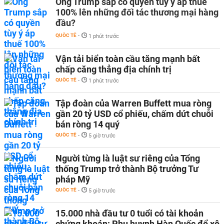
Ông Trump sắp có quyền tùy ý áp thuế
100% lên những đối tác thương mại hàng
đầu?
QUỐC TẾ
-
1 phút trước
Vận tải biển toàn cầu tăng mạnh bất
chấp căng thẳng địa chính trị
QUỐC TẾ
-
1 phút trước
Tập đoàn của Warren Buffett mua ròng
gần 20 tỷ USD cổ phiếu, chấm dứt chuỗi
bán ròng 14 quý
QUỐC TẾ
-
5 giờ trước
Người từng là luật sư riêng của Tổng
thống Trump trở thành Bộ trưởng Tư
pháp Mỹ
QUỐC TẾ
-
5 giờ trước
15.000 nhà đầu tư 0 tuổi có tài khoản
chứng khoán: Phụ huynh Hàn Quốc đổ xô