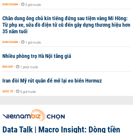
KINH DOANH
-
5 giờ trước
Chân dung ông chủ kín tiếng đứng sau tiệm vàng Mi Hồng:
Từ phụ xe, sửa đồ điện tử cũ đến gây dựng thương hiệu hơn
35 năm tuổi
KINH DOANH
-
1 giờ trước
Nhiều phòng trọ Hà Nội tăng giá
NHÀ ĐẤT
-
1 phút trước
Iran đòi Mỹ rút quân để mở lại eo biển Hormuz
QUỐC TẾ
-
5 giờ trước
Data Talk | Macro Insight: Dòng tiền