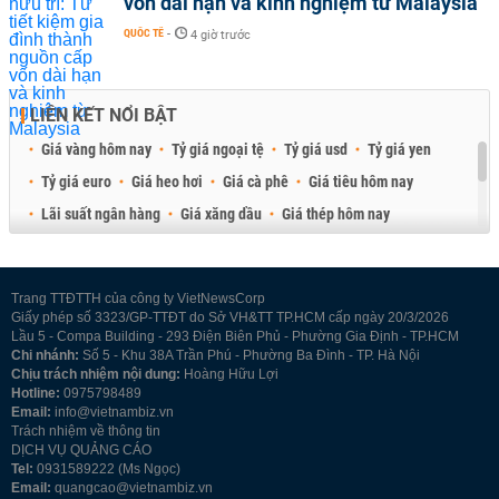
vốn dài hạn và kinh nghiệm từ Malaysia
QUỐC TẾ
-
4 giờ trước
LIÊN KẾT NỔI BẬT
Giá vàng hôm nay
Tỷ giá ngoại tệ
Tỷ giá usd
Tỷ giá yen
Tỷ giá euro
Giá heo hơi
Giá cà phê
Giá tiêu hôm nay
Lãi suất ngân hàng
Giá xăng dầu
Giá thép hôm nay
Giá sầu riêng
Giá thịt heo
Giá gạo
Giá cao su
Best Retail Brokers
Diễn đàn đầu tư Việt Nam 2026
Trang TTĐTTH của công ty VietNewsCorp
Giấy phép số 3323/GP-TTĐT do Sở VH&TT TP.HCM cấp ngày 20/3/2026
Lầu 5 - Compa Building - 293 Điện Biên Phủ - Phường Gia Định - TP.HCM
Chi nhánh:
Số 5 - Khu 38A Trần Phú - Phường Ba Đình - TP. Hà Nội
Chịu trách nhiệm nội dung:
Hoàng Hữu Lợi
Hotline:
0975798489
Email:
info@vietnambiz.vn
Trách nhiệm về thông tin
DỊCH VỤ QUẢNG CÁO
Tel:
0931589222 (Ms Ngọc)
Email:
quangcao@vietnambiz.vn