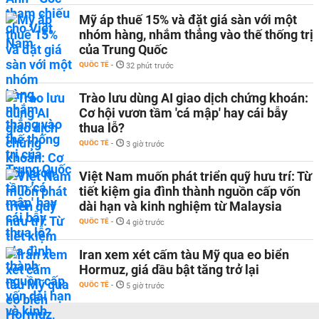
Mỹ áp thuế 15% và đặt giá sàn với một
nhóm hàng, nhắm thẳng vào thế thống trị
của Trung Quốc
QUỐC TẾ
-
32 phút trước
Trào lưu dùng AI giao dịch chứng khoán:
Cơ hội vươn tầm 'cá mập' hay cái bẫy
thua lỗ?
QUỐC TẾ
-
3 giờ trước
Việt Nam muốn phát triển quỹ hưu trí: Từ
tiết kiệm gia đình thành nguồn cấp vốn
dài hạn và kinh nghiệm từ Malaysia
QUỐC TẾ
-
4 giờ trước
Iran xem xét cấm tàu Mỹ qua eo biển
Hormuz, giá dầu bật tăng trở lại
QUỐC TẾ
-
5 giờ trước