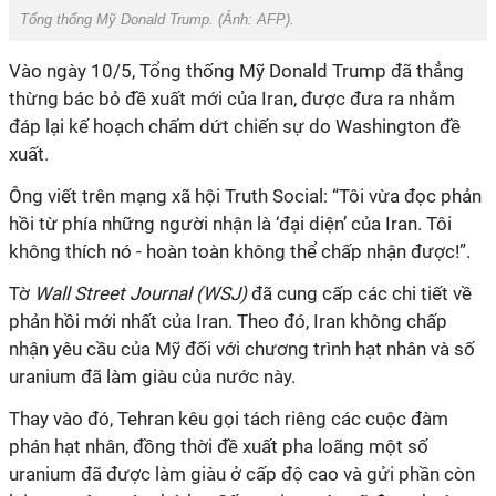
Tổng thống Mỹ Donald Trump. (Ảnh:
AFP
).
Vào ngày 10/5, Tổng thống Mỹ Donald Trump đã thẳng
thừng bác bỏ đề xuất mới của Iran, được đưa ra nhằm
đáp lại kế hoạch chấm dứt chiến sự do Washington đề
xuất.
Ông viết trên mạng xã hội Truth Social: “Tôi vừa đọc phản
hồi từ phía những người nhận là ‘đại diện’ của Iran. Tôi
không thích nó - hoàn toàn không thể chấp nhận được!”.
Tờ
Wall Street Journal (WSJ)
đã cung cấp các chi tiết về
phản hồi mới nhất của Iran. Theo đó, Iran không chấp
nhận yêu cầu của Mỹ đối với chương trình hạt nhân và số
uranium đã làm giàu của nước này.
Thay vào đó, Tehran kêu gọi tách riêng các cuộc đàm
phán hạt nhân, đồng thời đề xuất pha loãng một số
uranium đã được làm giàu ở cấp độ cao và gửi phần còn