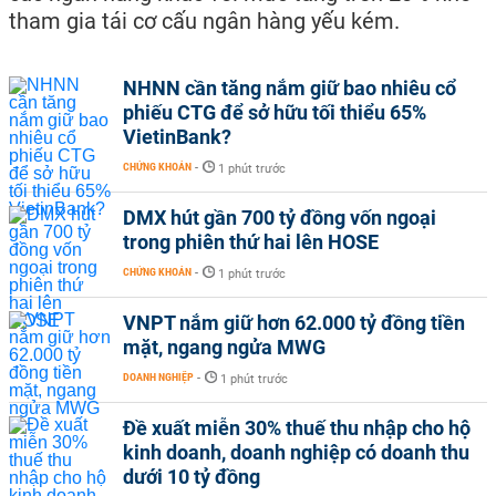
tham gia tái cơ cấu ngân hàng yếu kém.
NHNN cần tăng nắm giữ bao nhiêu cổ
phiếu CTG để sở hữu tối thiểu 65%
VietinBank?
CHỨNG KHOÁN
-
1 phút trước
DMX hút gần 700 tỷ đồng vốn ngoại
trong phiên thứ hai lên HOSE
CHỨNG KHOÁN
-
1 phút trước
VNPT nắm giữ hơn 62.000 tỷ đồng tiền
mặt, ngang ngửa MWG
DOANH NGHIỆP
-
1 phút trước
Đề xuất miễn 30% thuế thu nhập cho hộ
kinh doanh, doanh nghiệp có doanh thu
dưới 10 tỷ đồng