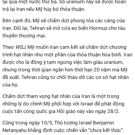
lại qua một nước thứ ba. Số uranium này sẽ được hoàn
trả lại Iran nếu Mỹ hủy bỏ thỏa thuận.
Bên cạnh đó, Mỹ sẽ chấm dứt phong tỏa các cảng của
Iran. Đổi lại, Tehran sẽ mở cửa eo biển Hormuz cho tàu
thuyền thương mại.
Theo
WSJ
, Mỹ muốn Iran cam kết sẽ chấm dứt chương
trình hạt nhân như một phần của thỏa thuận hòa bình. Iran
được cho là đồng ý tạm ngừng việc làm giàu uranium,
nhưng trong thời gian ngắn hơn thời hạn 20 năm mà Mỹ
đề xuất. Tehran cũng từ chối tháo dỡ các cơ sở hạt nhân
của họ.
Chấm dứt tham vọng hạt nhân của Iran là một trong
những lý do chính Mỹ phối hợp với Israel để phát động
cuộc tấn công quốc gia Hồi giáo này vào ngày 28/2.
Cũng trong ngày 10/5, Thủ tướng Israel Benjamin
Netanyahu khẳng định cuộc chiến vẫn “chưa kết thúc”.