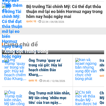
Bộ trưởng Tài chính Mỹ: Có thể đạt thỏa
thuận mở lại eo biển Hormuz ngay trong
hôm nay hoặc ngày mai
QUỐC TẾ
-
22:34 | 04/08/2026
Cùng chủ đề
Xung đột Trung Đông
Ông Trump ‘quay xe’
Ira
trong vài giờ: Hủy kế
như
hoạch chiếm Đảo
chờ
Kharg,...
QUỐC 
QUỐC TẾ
-
09:45 | 12/06/2026
Ông Trump mất kiên nhẫn,
Chi 
Mỹ tấn công ‘nhiều mục
Mỹ 
tiêu’ của Iran ngày...
Quố