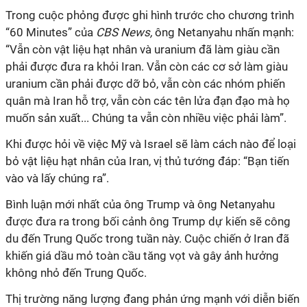
Trong cuộc phỏng
được ghi hình trước cho chương trình
“60 Minutes
” của
CBS News,
ông Netanyahu nhấn mạnh:
“Vẫn còn vật liệu hạt nhân và uranium đã làm giàu cần
phải được đưa ra khỏi Iran. Vẫn còn các cơ sở làm giàu
uranium cần phải được dỡ bỏ, vẫn còn các nhóm phiến
quân mà Iran hỗ trợ, vẫn còn các tên lửa đạn đạo mà họ
muốn sản xuất... Chúng ta vẫn còn nhiều việc phải làm”.
Khi được hỏi về việc Mỹ và Israel sẽ làm cách nào để loại
bỏ vật liệu hạt nhân của Iran, vị thủ tướng đáp: “Bạn tiến
vào và lấy chúng ra”.
Bình luận mới nhất của ông Trump và ông Netanyahu
được đưa ra trong bối cảnh ông Trump dự kiến sẽ công
du đến Trung Quốc trong tuần này. Cuộc chiến ở Iran đã
khiến giá dầu mỏ toàn cầu tăng vọt và gây ảnh hưởng
không nhỏ đến Trung Quốc.
Thị trường năng lượng đang phản ứng mạnh với diễn biến