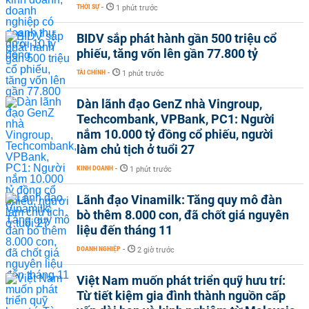
THỜI SỰ
-
1 phút trước
BIDV sắp phát hành gần 500 triệu cổ
phiếu, tăng vốn lên gần 77.800 tỷ
TÀI CHÍNH
-
1 phút trước
Dàn lãnh đạo GenZ nhà Vingroup,
Techcombank, VPBank, PC1: Người
nắm 10.000 tỷ đồng cổ phiếu, người
làm chủ tịch ở tuổi 27
KINH DOANH
-
1 phút trước
Lãnh đạo Vinamilk: Tăng quy mô đàn
bò thêm 8.000 con, đã chốt giá nguyên
liệu đến tháng 11
DOANH NGHIỆP
-
2 giờ trước
Việt Nam muốn phát triển quỹ hưu trí:
Từ tiết kiệm gia đình thành nguồn cấp