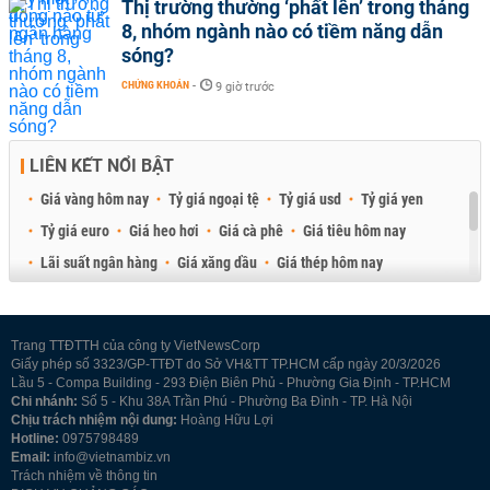
Thị trường thường ‘phất lên’ trong tháng
8, nhóm ngành nào có tiềm năng dẫn
sóng?
CHỨNG KHOÁN
-
9 giờ trước
LIÊN KẾT NỔI BẬT
Giá vàng hôm nay
Tỷ giá ngoại tệ
Tỷ giá usd
Tỷ giá yen
Tỷ giá euro
Giá heo hơi
Giá cà phê
Giá tiêu hôm nay
Lãi suất ngân hàng
Giá xăng dầu
Giá thép hôm nay
Giá sầu riêng
Giá thịt heo
Giá gạo
Giá cao su
Best Retail Brokers
Diễn đàn đầu tư Việt Nam 2026
Trang TTĐTTH của công ty VietNewsCorp
Giấy phép số 3323/GP-TTĐT do Sở VH&TT TP.HCM cấp ngày 20/3/2026
Lầu 5 - Compa Building - 293 Điện Biên Phủ - Phường Gia Định - TP.HCM
Chi nhánh:
Số 5 - Khu 38A Trần Phú - Phường Ba Đình - TP. Hà Nội
Chịu trách nhiệm nội dung:
Hoàng Hữu Lợi
Hotline:
0975798489
Email:
info@vietnambiz.vn
Trách nhiệm về thông tin