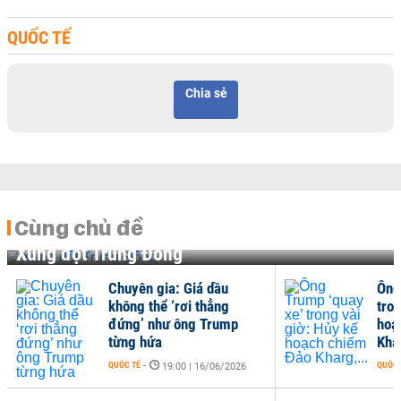
QUỐC TẾ
Chia sẻ
Cùng chủ đề
Xung đột Trung Đông
Chuyên gia: Giá dầu
Ông
không thể ‘rơi thẳng
tron
đứng’ như ông Trump
hoạ
từng hứa
Khar
QUỐC TẾ
-
QUỐC 
19:00 | 16/06/2026