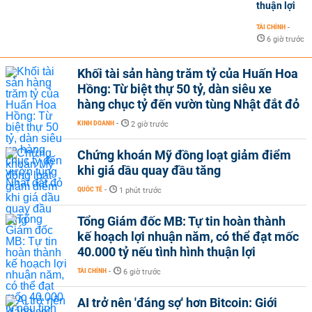
thuận lợi
TÀI CHÍNH
-
6 giờ trước
Khối tài sản hàng trăm tỷ của Huấn Hoa
Hồng: Từ biệt thự 50 tỷ, dàn siêu xe
hàng chục tỷ đến vườn tùng Nhật đắt đỏ
KINH DOANH
-
2 giờ trước
Chứng khoán Mỹ đồng loạt giảm điểm
khi giá dầu quay đầu tăng
QUỐC TẾ
-
1 phút trước
Tổng Giám đốc MB: Tự tin hoàn thành
kế hoạch lợi nhuận năm, có thể đạt mốc
40.000 tỷ nếu tình hình thuận lợi
TÀI CHÍNH
-
6 giờ trước
AI trở nên 'đáng sợ' hơn Bitcoin: Giới