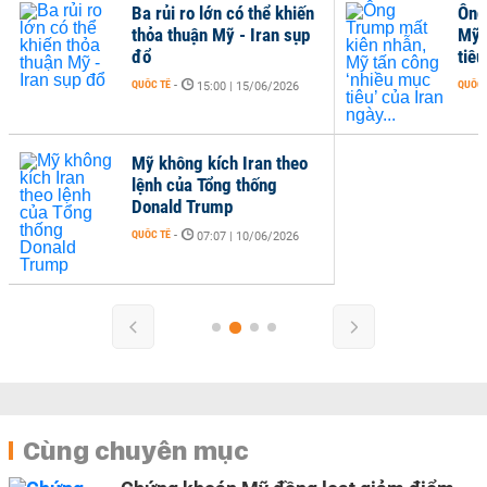
Ba rủi ro lớn có thể khiến
Ông
thỏa thuận Mỹ - Iran sụp
Mỹ 
đổ
tiêu
QUỐC TẾ
-
QUỐC 
15:00 | 15/06/2026
Mỹ không kích Iran theo
lệnh của Tổng thống
Donald Trump
QUỐC TẾ
-
07:07 | 10/06/2026
Cùng chuyên mục