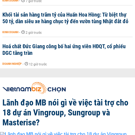
KINH DOANH
-
7 giờ trước
Khối tài sản hàng trăm tỷ của Huấn Hoa Hồng: Từ biệt thự
50 tỷ, dàn siêu xe hàng chục tỷ đến vườn tùng Nhật đắt đỏ
KINH DOANH
-
2 giờ trước
Hoá chất Đức Giang công bố hai ứng viên HĐQT, cổ phiếu
DGC tăng trần
DOANH NGHIỆP
-
12 giờ trước
Lãnh đạo MB nói gì về việc tài trợ cho
18 dự án Vingroup, Sungroup và
Masterise?