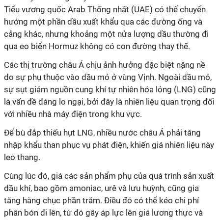
Tiểu vương quốc Arab Thống nhất (UAE) có thể chuyển
hướng một phần dầu xuất khẩu qua các đường ống và
cảng khác, nhưng khoảng một nửa lượng dầu thường đi
qua eo biển Hormuz không có con đường thay thế.
Các thị trường châu Á chịu ảnh hưởng đặc biệt nặng nề
do sự phụ thuộc vào dầu mỏ
ở
vùng Vịnh.
Ngoài dầu mỏ,
sự sụt giảm nguồn cung khí tự nhiên hóa lỏng (LNG) cũng
là vấn đề đáng lo ngại, bởi đây là nhiên liệu quan trọng đối
với nhiều nhà máy điện trong khu vực.
Để bù đắp thiếu hụt LNG, nhiều nước châu Á phải tăng
nhập khẩu than phục vụ phát điện, khiến giá nhiên liệu này
leo thang.
Cùng lúc đó, giá các sản phẩm phụ của quá trình sản xuất
dầu khí, bao gồm
amoniac, urê và lưu huỳnh
, cũng gia
tăng hàng chục phần trăm. Điều đó có thể kéo chi phí
phân bón đi lên, từ đó gây áp lực lên giá lương thực và