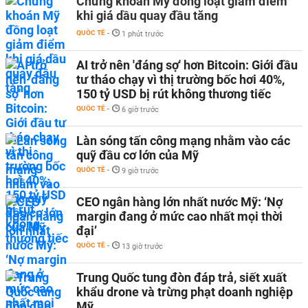
Chứng khoán Mỹ đồng loạt giảm điểm
khi giá dầu quay đầu tăng
QUỐC TẾ
-
1 phút trước
AI trở nên 'đáng sợ' hơn Bitcoin: Giới đầu
tư tháo chạy vì thị trường bốc hơi 40%,
150 tỷ USD bị rút không thương tiếc
QUỐC TẾ
-
6 giờ trước
Làn sóng tấn công mạng nhằm vào các
quỹ đầu cơ lớn của Mỹ
QUỐC TẾ
-
9 giờ trước
CEO ngân hàng lớn nhất nước Mỹ: ‘Nợ
margin đang ở mức cao nhất mọi thời
đại’
QUỐC TẾ
-
13 giờ trước
Trung Quốc tung đòn đáp trả, siết xuất
khẩu drone và trừng phạt doanh nghiệp
Mỹ