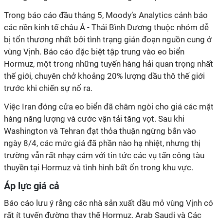
Trong báo cáo đầu tháng 5, Moody’s Analytics cảnh báo
các nền kinh tế châu Á - Thái Bình Dương thuộc nhóm dễ
bị tổn thương nhất bởi tình trạng gián đoạn nguồn cung ở
vùng Vịnh. Báo cáo đặc biệt tập trung vào eo biển
Hormuz, một trong những tuyến hàng hải quan trọng nhất
thế giới, chuyên chở khoảng 20% lượng dầu thô thế giới
trước khi chiến sự nổ ra.
Việc Iran đóng cửa eo biển đã châm ngòi cho giá các mặt
hàng năng lượng và cước vận tải tăng vọt. Sau khi
Washington và Tehran đạt thỏa thuận ngừng bắn vào
ngày 8/4, các mức giá đã phần nào hạ nhiệt, nhưng thị
trường vẫn rất nhạy cảm với tin tức các vụ tấn công tàu
thuyền tại Hormuz và tình hình bất ổn trong khu vực.
Áp lực giá cả
Báo cáo lưu ý rằng các nhà sản xuất dầu mỏ vùng Vịnh có
rất ít tuyến đường thay thế Hormuz. Arab Saudi và Các