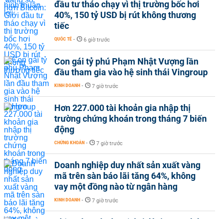
đầu tư tháo chạy vì thị trường bốc hơi
40%, 150 tỷ USD bị rút không thương
tiếc
QUỐC TẾ
-
6 giờ trước
Con gái tỷ phú Phạm Nhật Vượng lần
đầu tham gia vào hệ sinh thái Vingroup
KINH DOANH
-
7 giờ trước
Hơn 227.000 tài khoản gia nhập thị
trường chứng khoán trong tháng 7 biến
động
CHỨNG KHOÁN
-
7 giờ trước
Doanh nghiệp duy nhất sản xuất vàng
mã trên sàn báo lãi tăng 64%, không
vay một đồng nào từ ngân hàng
KINH DOANH
-
7 giờ trước