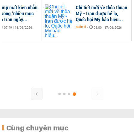
ump mất kiên nhẫn,
Chi tiết mới về thỏa thuận
 công ‘nhiều mục
Mỹ - Iran được hé lộ,
ủa Iran ngày...
Quốc hội Mỹ báo hiệu...
QUỐC TẾ
-
07:49 | 11/06/2026
08:00 | 17/06/2026
Cùng chuyên mục