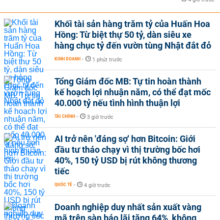
Khối tài sản hàng trăm tỷ của Huấn Hoa
Hồng: Từ biệt thự 50 tỷ, dàn siêu xe
hàng chục tỷ đến vườn tùng Nhật đắt đỏ
KINH DOANH
-
1 phút trước
Tổng Giám đốc MB: Tự tin hoàn thành
kế hoạch lợi nhuận năm, có thể đạt mốc
40.000 tỷ nếu tình hình thuận lợi
TÀI CHÍNH
-
3 giờ trước
AI trở nên 'đáng sợ' hơn Bitcoin: Giới
đầu tư tháo chạy vì thị trường bốc hơi
40%, 150 tỷ USD bị rút không thương
tiếc
QUỐC TẾ
-
4 giờ trước
Doanh nghiệp duy nhất sản xuất vàng
mã trên sàn báo lãi tăng 64%, không