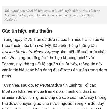
Một người phụ nữ đi bộ bên cạnh một biểu ngữ có hình ảnh Lãnh tụ
Tối cao của Iran, ông Mojtaba Khamenei, tại Tehran, Iran. (Ảnh:
Reuters).
Các tín hiệu mâu thuẫn
Trong ngày 21/5, Iran đã đưa ra các tín hiệu trái chiều về
thỏa thuận hòa bình với Mỹ. Đầu tiên, hãng thông tấn
Iranian Students’ News Agency
cho biết đề xuất mới nhất
của Washington đã giúp “thu hẹp khoảng cách” với
Tehran, tuy không tiết lộ nguồn tin. Dù vậy, thông tin này
vẫn là tín hiệu các bên đang đạt được tiến triển trong đàm
phán.
Tuy nhiên, sau đó, tờ
Reuters
đưa tin Lãnh tụ Tối cao
Mojtaba Khamenei của Iran đã
ban hành chỉ thị rằng
uranium
được làm giàu ở cấp độ cao của nước này không
thể được chuyển giao cho nước ngoài. Trong khi đó, đây