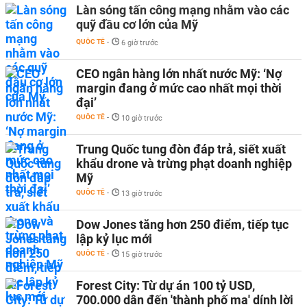
Làn sóng tấn công mạng nhằm vào các
quỹ đầu cơ lớn của Mỹ
QUỐC TẾ
-
6 giờ trước
CEO ngân hàng lớn nhất nước Mỹ: ‘Nợ
margin đang ở mức cao nhất mọi thời
đại’
QUỐC TẾ
-
10 giờ trước
Trung Quốc tung đòn đáp trả, siết xuất
khẩu drone và trừng phạt doanh nghiệp
Mỹ
QUỐC TẾ
-
13 giờ trước
Dow Jones tăng hơn 250 điểm, tiếp tục
lập kỷ lục mới
QUỐC TẾ
-
15 giờ trước
Forest City: Từ dự án 100 tỷ USD,
700.000 dân đến 'thành phố ma' dính lời