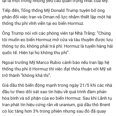
lại là một trong những yêu cầu quan trọng nhất của Mỹ.
Tiếp đến, Tổng thống Mỹ Donald Trump tuyên bố ông
phản đối việc Iran và Oman nỗ lực nhằm thiết lập m
ột hệ
thống thu phí vĩnh viễn
tại
eo biển Hormuz.
Ông Trump nói với các phóng viên tại Nhà Trắng: “Chúng
tôi muốn eo biển Hormuz mở cửa và tàu thuyền được lưu
thông tự do, không phải trả phí. Hormuz là tuyến hàng hải
quốc tế. Hiện tại họ không thu phí”.
Ngoại trưởng Mỹ Marco Rubio cảnh báo nếu Iran lập hệ
thống thu phí ở Hormuz thì việc đạt thỏa thuận với Mỹ sẽ
trở thành “không khả thi”.
Giá dầu thô biến động mạnh trong ngày 21/5 khi các nhà
đầu tư theo dõi sát sao tín hiệu về quá trình đàm phán
hòa bình và số phận của eo biển Hormuz. Sau khi Lãnh tụ
Iran phát tín hiệu cứng rắn về uranium, giá dầu thô Brent
có lúc tăng hơn 3% trong phiên nhưng sau đó đã quay