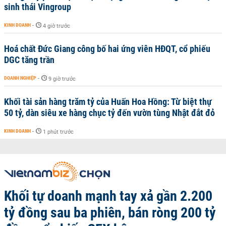
sinh thái Vingroup
KINH DOANH
-
4 giờ trước
Hoá chất Đức Giang công bố hai ứng viên HĐQT, cổ phiếu
DGC tăng trần
DOANH NGHIỆP
-
9 giờ trước
Khối tài sản hàng trăm tỷ của Huấn Hoa Hồng: Từ biệt thự
50 tỷ, dàn siêu xe hàng chục tỷ đến vườn tùng Nhật đắt đỏ
KINH DOANH
-
1 phút trước
Khối tự doanh mạnh tay xả gần 2.200
tỷ đồng sau ba phiên, bán ròng 200 tỷ