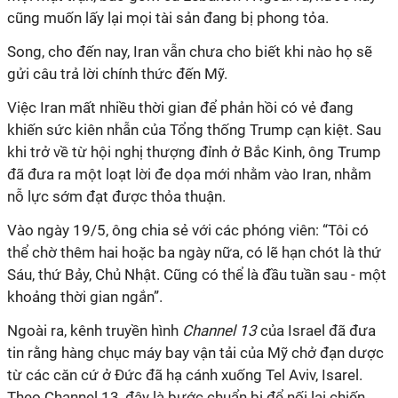
cũng muốn lấy lại mọi tài sản đang bị phong tỏa.
Song, cho đến nay, Iran vẫn chưa cho biết khi nào họ sẽ
gửi câu trả lời chính thức đến Mỹ.
Việc Iran mất nhiều thời gian để phản hồi có vẻ đang
khiến sức kiên nhẫn của Tổng thống Trump cạn kiệt. Sau
khi trở về từ hội nghị thượng đỉnh ở Bắc Kinh, ông Trump
đã đưa ra một loạt lời đe dọa mới nhằm vào Iran, nhằm
nỗ lực sớm đạt được thỏa thuận.
Vào ngày 19/5, ông chia sẻ với các phóng viên: “Tôi có
thể chờ thêm hai hoặc ba ngày nữa, có lẽ hạn chót là thứ
Sáu, thứ Bảy, Chủ Nhật. Cũng có thể là đầu tuần sau - một
khoảng thời gian ngắn”.
Ngoài ra, kênh truyền hình
Channel 13
của Israel đã đưa
tin rằng hàng chục máy bay vận tải của Mỹ chở đạn dược
từ các căn cứ ở Đức đã hạ cánh xuống Tel Aviv, Isarel.
Theo Channel 13, đây là bước chuẩn bị để nối lại chiến