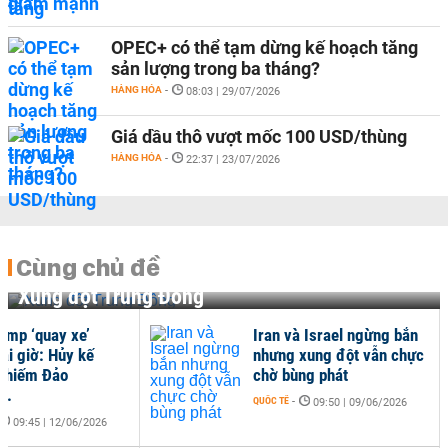
OPEC+ có thể tạm dừng kế hoạch tăng
sản lượng trong ba tháng?
HÀNG HÓA
-
08:03 | 29/07/2026
Giá dầu thô vượt mốc 100 USD/thùng
HÀNG HÓA
-
22:37 | 23/07/2026
Cùng chủ đề
Xung đột Trung Đông
ump ‘quay xe’
Iran và Israel ngừng bắn
ài giờ: Hủy kế
nhưng xung đột vẫn chực
chiếm Đảo
chờ bùng phát
..
QUỐC TẾ
-
09:50 | 09/06/2026
09:45 | 12/06/2026