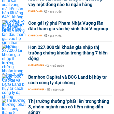
vay một đồng nào từ ngân hàng
KINH DOANH
-
4 giờ trước
Con gái tỷ phú Phạm Nhật Vượng lần
đầu tham gia vào hệ sinh thái Vingroup
KINH DOANH
-
4 giờ trước
Hơn 227.000 tài khoản gia nhập thị
trường chứng khoán trong tháng 7 biến
động
CHỨNG KHOÁN
-
4 giờ trước
Bamboo Capital và BCG Land bị hủy tư
cách công ty đại chúng
DOANH NGHIỆP
-
6 giờ trước
Thị trường thường ‘phất lên’ trong tháng
8, nhóm ngành nào có tiềm năng dẫn
sóng?