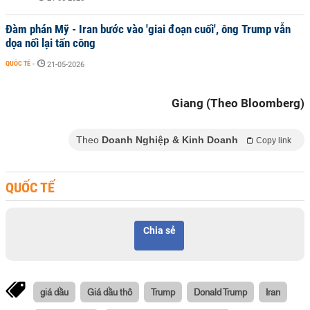
Đàm phán Mỹ - Iran bước vào 'giai đoạn cuối', ông Trump vẫn
dọa nối lại tấn công
QUỐC TẾ
-
21-05-2026
Giang (Theo Bloomberg)
Theo
Doanh Nghiệp & Kinh Doanh
Copy link
QUỐC TẾ
Chia sẻ
giá dầu
Giá dầu thô
Trump
Donald Trump
Iran