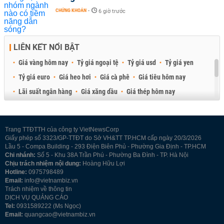
CHỨNG KHOÁN
-
6 giờ trước
LIÊN KẾT NỔI BẬT
Giá vàng hôm nay
Tỷ giá ngoại tệ
Tỷ giá usd
Tỷ giá yen
Tỷ giá euro
Giá heo hơi
Giá cà phê
Giá tiêu hôm nay
Lãi suất ngân hàng
Giá xăng dầu
Giá thép hôm nay
Giá sầu riêng
Giá thịt heo
Giá gạo
Giá cao su
Best Retail Brokers
Diễn đàn đầu tư Việt Nam 2026
Trang TTĐTTH của công ty VietNewsCorp
Giấy phép số 3323/GP-TTĐT do Sở VH&TT TP.HCM cấp ngày 20/3/2026
Lầu 5 - Compa Building - 293 Điện Biên Phủ - Phường Gia Định - TP.HCM
Chi nhánh:
Số 5 - Khu 38A Trần Phú - Phường Ba Đình - TP. Hà Nội
Chịu trách nhiệm nội dung:
Hoàng Hữu Lợi
Hotline:
0975798489
Email:
info@vietnambiz.vn
Trách nhiệm về thông tin
DỊCH VỤ QUẢNG CÁO
Tel:
0931589222 (Ms Ngọc)
Email:
quangcao@vietnambiz.vn