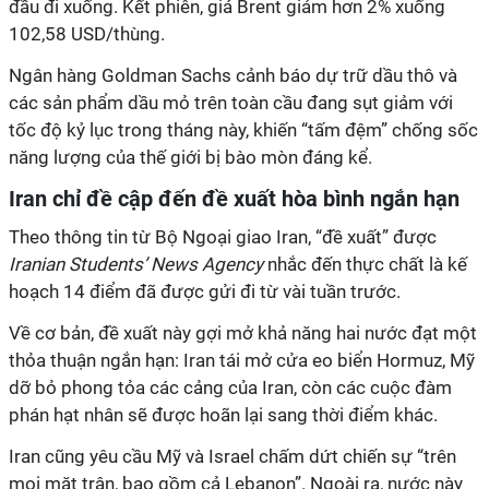
đầu đi xuống. Kết phiên, giá Brent giảm hơn 2% xuống
102,58 USD/thùng.
Ngân hàng Goldman Sachs cảnh báo dự trữ dầu thô và
các sản phẩm dầu mỏ trên toàn cầu đang sụt giảm với
tốc độ kỷ lục trong tháng này, khiến “tấm đệm” chống sốc
năng lượng của thế giới bị bào mòn đáng kể.
Iran chỉ đề cập đến đề xuất hòa bình ngắn hạn
Theo thông tin từ Bộ Ngoại giao Iran, “đề xuất” được
Iranian Students’ News Agency
nhắc đến thực chất là kế
hoạch 14 điểm đã được gửi đi từ vài tuần trước.
Về cơ bản, đề xuất này gợi mở khả năng hai nước đạt một
thỏa thuận ngắn hạn: Iran tái mở cửa eo biển Hormuz, Mỹ
dỡ bỏ phong tỏa các cảng của Iran, còn các cuộc đàm
phán hạt nhân sẽ được hoãn lại sang thời điểm khác.
Iran cũng yêu cầu Mỹ và Israel chấm dứt chiến sự “trên
mọi mặt trận, bao gồm cả Lebanon”. Ngoài ra, nước này