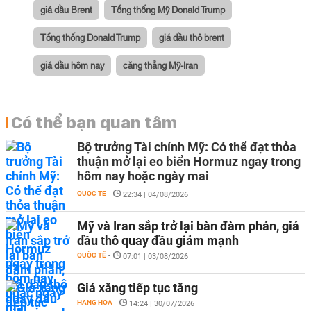
giá dầu Brent
Tổng thống Mỹ Donald Trump
Tổng thống Donald Trump
giá dầu thô brent
giá dầu hôm nay
căng thẳng Mỹ-Iran
Có thể bạn quan tâm
Bộ trưởng Tài chính Mỹ: Có thể đạt thỏa
thuận mở lại eo biển Hormuz ngay trong
hôm nay hoặc ngày mai
QUỐC TẾ
-
22:34 | 04/08/2026
Mỹ và Iran sắp trở lại bàn đàm phán, giá
dầu thô quay đầu giảm mạnh
QUỐC TẾ
-
07:01 | 03/08/2026
Giá xăng tiếp tục tăng
HÀNG HÓA
-
14:24 | 30/07/2026