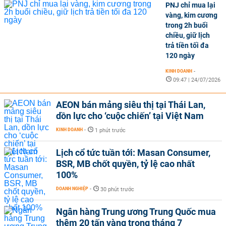
PNJ chỉ mua lại
vàng, kim cương
trong 2h buổi
chiều, giữ lịch
trả tiền tối đa
120 ngày
KINH DOANH
-
09:47 | 24/07/2026
AEON bán mảng siêu thị tại Thái Lan,
dồn lực cho ‘cuộc chiến’ tại Việt Nam
KINH DOANH
-
1 phút trước
Lịch cổ tức tuần tới: Masan Consumer,
BSR, MB chốt quyền, tỷ lệ cao nhất
100%
DOANH NGHIỆP
-
30 phút trước
Ngân hàng Trung ương Trung Quốc mua
thêm 20 tấn vàng trong tháng 7