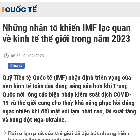
QUỐC TẾ
Những nhân tố khiến IMF lạc quan
về kinh tế thế giới trong năm 2023
08:39 | 01/02/2023
Chia sẻ
Quỹ Tiền tệ Quốc tế (IMF) nhận định triển vọng của
nền kinh tế toàn cầu đang sáng sủa hơn khi Trung
Quốc nới lỏng các biện pháp kiểm soát dịch COVID-
19 và thế giới cũng cho thấy khả năng phục hồi đáng
ngạc nhiên khi đối mặt với lạm phát cao, lãi suất tăng
và xung đột Nga-Ukraine.
Rủi ro lạm phát của thế giới đã dịu bớt nhưng hiểm
họa suy thoái vẫn rình rập