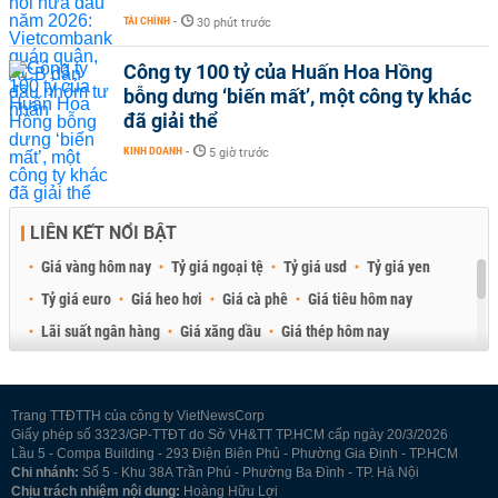
TÀI CHÍNH
-
30 phút trước
Công ty 100 tỷ của Huấn Hoa Hồng
bỗng dưng ‘biến mất’, một công ty khác
đã giải thể
KINH DOANH
-
5 giờ trước
LIÊN KẾT NỔI BẬT
Giá vàng hôm nay
Tỷ giá ngoại tệ
Tỷ giá usd
Tỷ giá yen
Tỷ giá euro
Giá heo hơi
Giá cà phê
Giá tiêu hôm nay
Lãi suất ngân hàng
Giá xăng dầu
Giá thép hôm nay
Giá sầu riêng
Giá thịt heo
Giá gạo
Giá cao su
Best Retail Brokers
Diễn đàn đầu tư Việt Nam 2026
Trang TTĐTTH của công ty VietNewsCorp
Giấy phép số 3323/GP-TTĐT do Sở VH&TT TP.HCM cấp ngày 20/3/2026
Lầu 5 - Compa Building - 293 Điện Biên Phủ - Phường Gia Định - TP.HCM
Chi nhánh:
Số 5 - Khu 38A Trần Phú - Phường Ba Đình - TP. Hà Nội
Chịu trách nhiệm nội dung:
Hoàng Hữu Lợi