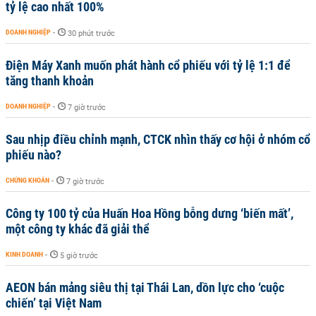
tỷ lệ cao nhất 100%
DOANH NGHIỆP
-
30 phút trước
Điện Máy Xanh muốn phát hành cổ phiếu với tỷ lệ 1:1 để
tăng thanh khoản
DOANH NGHIỆP
-
7 giờ trước
Sau nhịp điều chỉnh mạnh, CTCK nhìn thấy cơ hội ở nhóm cổ
phiếu nào?
CHỨNG KHOÁN
-
7 giờ trước
Công ty 100 tỷ của Huấn Hoa Hồng bỗng dưng ‘biến mất’,
một công ty khác đã giải thể
KINH DOANH
-
5 giờ trước
AEON bán mảng siêu thị tại Thái Lan, dồn lực cho ‘cuộc
chiến’ tại Việt Nam