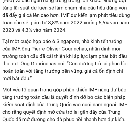
(Fed) và các ngân hàng trung ương lớn khác. Những đợt
tăng lãi suất dự kiến sẽ làm chậm nhu cầu tiêu dùng vốn
đã đẩy giá cả lên cao hơn. IMF dự kiến lạm phát tiêu dùng
toàn cầu sẽ giảm từ 8,8% năm 2022 xuống 6,6% vào năm
2023 và 4,3% vào năm 2024.
Tại một cuộc họp báo ở Singapore, nhà kinh tế trưởng
của IMF, ông Pierre-Olivier Gourinchas, nhận định môi
trường toàn cầu đã cải thiện khi áp lực lạm phát bắt đầu
dịu bớt. Ông Gourinchas nói: “Con đường trở lại phục hồi
hoàn toàn với tăng trưởng bền vững, giá cả ổn định chỉ
mới bắt đầu.”
Một yếu tố quan trọng góp phần khiến IMF nâng dự báo
tăng trưởng toàn cầu là quyết định dỡ bỏ các biện pháp
kiểm soát dịch của Trung Quốc vào cuối năm ngoái. IMF
cho rằng quyết định mở cửa trở lại gần đây của Trung
Quốc đã mở đường cho đà phục hồi nhanh hơn dự kiến.