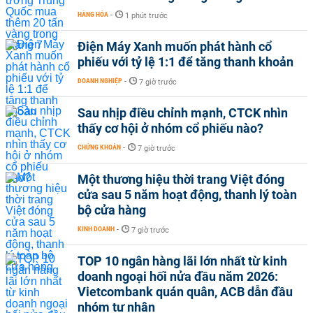
HÀNG HÓA
-
1 phút trước
Điện Máy Xanh muốn phát hành cổ
phiếu với tỷ lệ 1:1 để tăng thanh khoản
DOANH NGHIỆP
-
7 giờ trước
Sau nhịp điều chỉnh mạnh, CTCK nhìn
thấy cơ hội ở nhóm cổ phiếu nào?
CHỨNG KHOÁN
-
7 giờ trước
Một thương hiệu thời trang Việt đóng
cửa sau 5 năm hoạt động, thanh lý toàn
bộ cửa hàng
KINH DOANH
-
7 giờ trước
TOP 10 ngân hàng lãi lớn nhất từ kinh
doanh ngoại hối nửa đầu năm 2026:
Vietcombank quán quân, ACB dẫn đầu
nhóm tư nhân