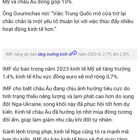
Mỹ và châu Âu đóng góp 10%.
Ông Gourinchas nói: “Việc Trung Quốc mở cửa trở lại
chắc chắn là một yếu tố thuận lợi với việc thúc đẩy nhiều
hoạt động kinh tế hơn.”
IMF nâng dự báo
tăng trưởng kinh tế
năm 2023 từ 2,7% lên 2,9%.
IMF dự báo trong năm 2023 kinh tế Mỹ sẽ tăng trưởng
1,4%, kinh tế Khu vực đồng euro sẽ mở rộng 0,7%.
IMF cho biết châu Âu đang chịu ảnh hưởng tiêu cực do
tình trạng thiếu năng lượng và lạm phát cao hơn do xung
đột Nga-Ukraine, song khối này đã phục hồi tốt hơn dự
kiến. Kinh tế châu Âu đã hưởng lợi nhờ mùa đông tương
đối ấm, giúp làm giảm nhu cầu khí đốt tự nhiên.
Gánh lệnh trừng phạt, kinh tế Nga cũng tỏ ra mạnh mẽ
hơn dự kiến. IMF dự báo kinh tế Nga sẽ đạt mức tăng