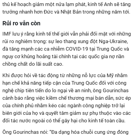
thủ kế hoạch giảm một nửa lạm phát, kinh tế Anh sẽ tăng
trưởng nhanh hơn Đức và Nhật Bản trong những năm tới.
Rủi ro vẫn còn
IMF lưu ý rằng kinh tế thế giới vẫn phải đối mặt với những
rủi ro nghiêm trọng: sự leo thang xung đột Nga-Ukraine,
đà tăng mạnh các ca nhiễm COVID-19 tại Trung Quốc và
nguy cơ khủng hoảng tài chính tại các quốc gia nợ nần
chồng chất do lãi suất cao.
Khi được hỏi về tác động từ những nỗ lực của Mỹ nhằm
hạn chế khả năng tiếp cận của Trung Quốc đối với công
nghệ chip tiên tiến do lo ngại về an ninh, ông Gourinchas
cảnh báo rằng việc kiềm chế thương mại bán dẫn, sức ép
của chính phủ nhằm kéo các ngành công nghiệp trở lại
biên giới của họ và quyết tâm giảm sự phụ thuộc vào các
đối tác nước ngoài có thể gây hại cho kinh tế toàn cầu.
Ông Gourinchas nói: “Đa dạng hóa chuỗi cung ứng đóng