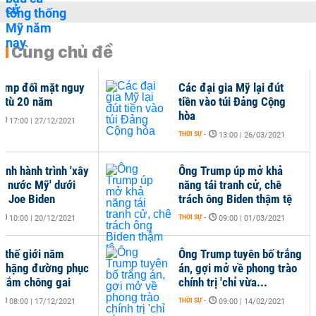
Cùng chủ đề
ump đối mặt nguy
Các đại gia Mỹ lại đút
i tù 20 năm
tiền vào túi Đảng Cộng
hòa
17:00 | 27/12/2021
THỜI SỰ
-
13:00 | 26/03/2021
ềnh hành trình 'xây
Ông Trump úp mở khả
ại nước Mỹ' dưới
năng tái tranh cử, chê
ng Joe Biden
trách ông Biden thậm tệ
THỜI SỰ
-
10:00 | 20/12/2021
09:00 | 01/03/2021
i thế giới năm
Ông Trump tuyên bố trắng
 Chặng đường phục
án, gợi mở về phong trào
n lắm chông gai
chính trị 'chỉ vừa...
THỜI SỰ
-
08:00 | 17/12/2021
09:00 | 14/02/2021