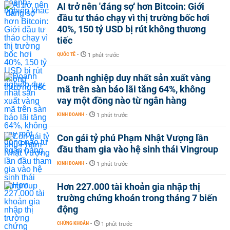
AI trở nên 'đáng sợ' hơn Bitcoin: Giới
đầu tư tháo chạy vì thị trường bốc hơi
40%, 150 tỷ USD bị rút không thương
tiếc
QUỐC TẾ
-
1 phút trước
Doanh nghiệp duy nhất sản xuất vàng
mã trên sàn báo lãi tăng 64%, không
vay một đồng nào từ ngân hàng
KINH DOANH
-
1 phút trước
Con gái tỷ phú Phạm Nhật Vượng lần
đầu tham gia vào hệ sinh thái Vingroup
KINH DOANH
-
1 phút trước
Hơn 227.000 tài khoản gia nhập thị
trường chứng khoán trong tháng 7 biến
động
CHỨNG KHOÁN
-
1 phút trước