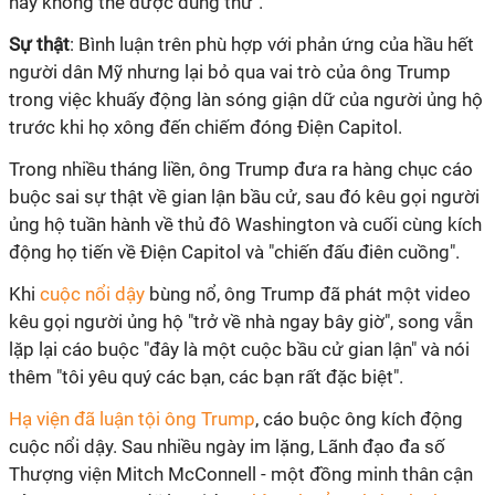
này không thể được dung thứ".
Sự thật
: Bình luận trên phù hợp với phản ứng của hầu hết
người dân Mỹ nhưng lại bỏ qua vai trò của ông Trump
trong việc khuấy động làn sóng giận dữ của người ủng hộ
trước khi họ xông đến chiếm đóng Điện Capitol.
Trong nhiều tháng liền, ông Trump đưa ra hàng chục cáo
buộc sai sự thật về gian lận bầu cử, sau đó kêu gọi người
ủng hộ tuần hành về thủ đô Washington và cuối cùng kích
động họ tiến về Điện Capitol và "chiến đấu điên cuồng".
Khi
cuộc nổi dậy
bùng nổ, ông Trump đã phát một video
kêu gọi người ủng hộ "trở về nhà ngay bây giờ", song vẫn
lặp lại cáo buộc "đây là một cuộc bầu cử gian lận" và nói
thêm "tôi yêu quý các bạn, các bạn rất đặc biệt".
Hạ viện đã luận tội ông Trump
, cáo buộc ông kích động
cuộc nổi dậy. Sau nhiều ngày im lặng, Lãnh đạo đa số
Thượng viện Mitch McConnell - một đồng minh thân cận