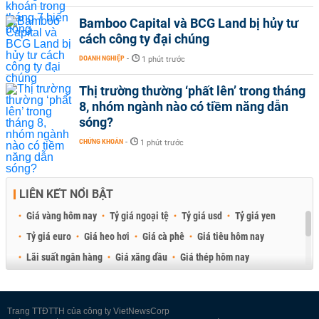
Bamboo Capital và BCG Land bị hủy tư
cách công ty đại chúng
DOANH NGHIỆP
-
1 phút trước
Thị trường thường ‘phất lên’ trong tháng
8, nhóm ngành nào có tiềm năng dẫn
sóng?
CHỨNG KHOÁN
-
1 phút trước
LIÊN KẾT NỔI BẬT
Giá vàng hôm nay
Tỷ giá ngoại tệ
Tỷ giá usd
Tỷ giá yen
Tỷ giá euro
Giá heo hơi
Giá cà phê
Giá tiêu hôm nay
Lãi suất ngân hàng
Giá xăng dầu
Giá thép hôm nay
Giá sầu riêng
Giá thịt heo
Giá gạo
Giá cao su
Best Retail Brokers
Diễn đàn đầu tư Việt Nam 2026
Trang TTĐTTH của công ty VietNewsCorp