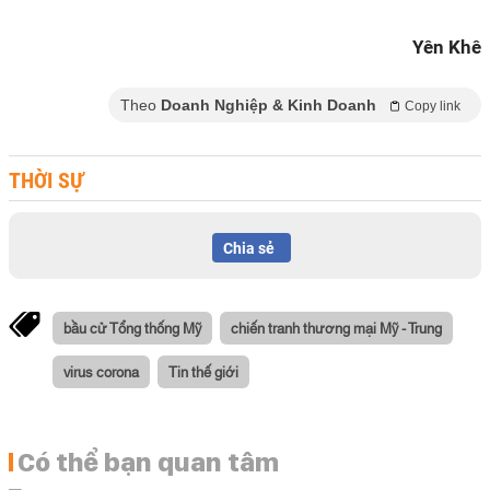
Yên Khê
Theo
Doanh Nghiệp & Kinh Doanh
Copy link
THỜI SỰ
Chia sẻ
bầu cử Tổng thống Mỹ
chiến tranh thương mại Mỹ - Trung
virus corona
Tin thế giới
Có thể bạn quan tâm