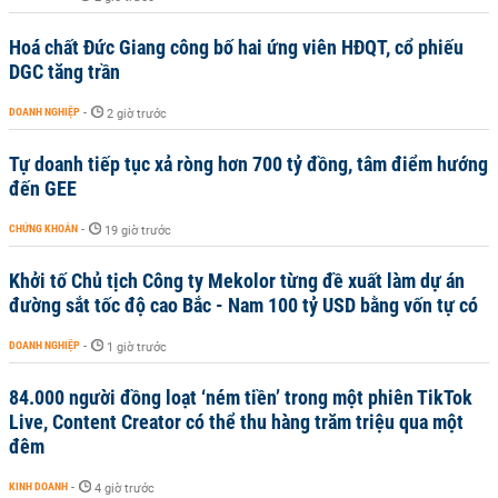
Hoá chất Đức Giang công bố hai ứng viên HĐQT, cổ phiếu
DGC tăng trần
DOANH NGHIỆP
-
2 giờ trước
Tự doanh tiếp tục xả ròng hơn 700 tỷ đồng, tâm điểm hướng
đến GEE
CHỨNG KHOÁN
-
19 giờ trước
Khởi tố Chủ tịch Công ty Mekolor từng đề xuất làm dự án
đường sắt tốc độ cao Bắc - Nam 100 tỷ USD bằng vốn tự có
DOANH NGHIỆP
-
1 giờ trước
84.000 người đồng loạt ‘ném tiền’ trong một phiên TikTok
Live, Content Creator có thể thu hàng trăm triệu qua một
đêm
KINH DOANH
-
4 giờ trước