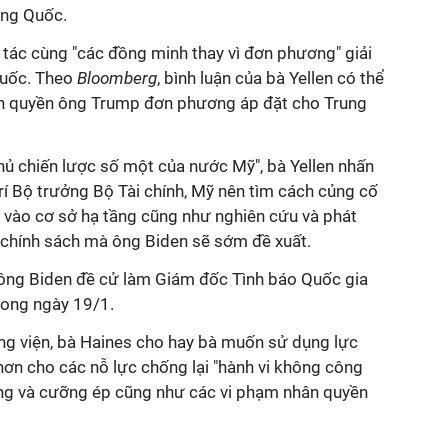
ung Quốc.
 tác cùng "các đồng minh thay vì đơn phương" giải
Quốc. Theo
Bloomberg
, bình luận của bà Yellen có thể
nh quyền ông Trump đơn phương áp đặt cho Trung
thủ chiến lược số một của nước Mỹ", bà Yellen nhấn
rí Bộ trưởng Bộ Tài chính, Mỹ nên tìm cách củng cố
ư vào cơ sở hạ tầng cũng như nghiên cứu và phát
c chính sách mà ông Biden sẽ sớm đề xuất.
 ông Biden đề cử làm Giám đốc Tình báo Quốc gia
rong ngày 19/1.
g viện, bà Haines cho hay bà muốn sử dụng lực
 hơn cho các nỗ lực chống lại "hành vi không công
ng và cưỡng ép cũng như các vi phạm nhân quyền