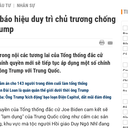
ẦU TƯ
NHÂN SỰ
T
báo hiệu duy trì chủ trương chống
rump
rong nội các tương lai của Tổng thống đắc cử
hính quyền mới sẽ tiếp tục áp dụng một số chính
 ông Trump với Trung Quốc.
ảm án cho 143 người trong đêm cuối làm tổng thống
n Đài Loan là quán quân thế giới dưới thời ông Trump
a: Ông Trump 'kích động' bạo loạn Điện Capitol, dắt mũi đám đông
quyền của Tổng thống đắc cử Joe Biden cam kết sẽ
i "lạm dụng" của Trung Quốc cũng như cấm các sản
g, khu vực mà tộc người Hồi giáo Duy Ngô Nhĩ đang