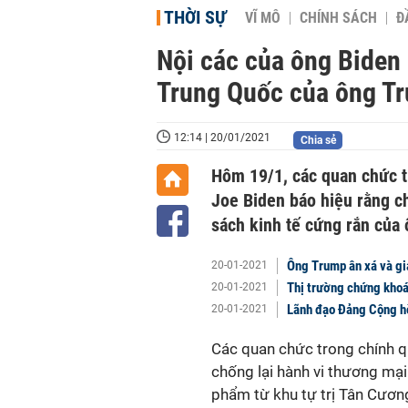
THỜI SỰ
VĨ MÔ
CHÍNH SÁCH
Đ
Nội các của ông Biden 
Trung Quốc của ông T
12:14 | 20/01/2021
Chia sẻ
Hôm 19/1, các quan chức t
Joe Biden báo hiệu rằng c
sách kinh tế cứng rắn của
Ông Trump ân xá và gi
20-01-2021
Thị trường chứng khoá
20-01-2021
Lãnh đạo Đảng Cộng hò
20-01-2021
Các quan chức trong chính 
chống lại hành vi thương mạ
phẩm từ khu tự trị Tân Cươn