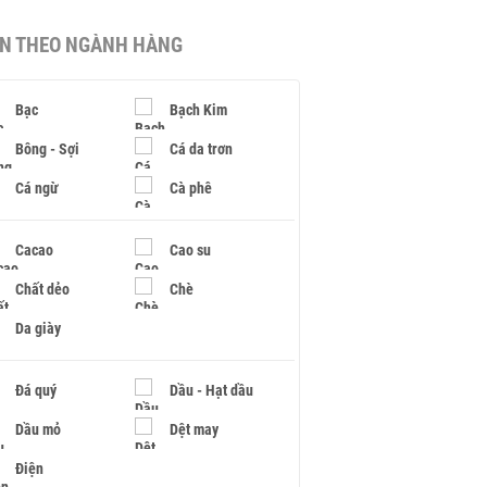
IN THEO NGÀNH HÀNG
Bạc
Bạch Kim
Bông - Sợi
Cá da trơn
Cá ngừ
Cà phê
Cacao
Cao su
Chất dẻo
Chè
Da giày
Đá quý
Dầu - Hạt dầu
Dầu mỏ
Dệt may
Điện