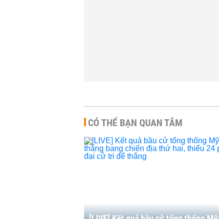
i nước Mỹ' dưới thời
vào túi Đảng Cộng hòa
e Biden
THỜI SỰ
-
13:00 | 26/03/
-
10:00 | 20/12/2021
CÓ THỂ BẠN QUAN TÂM
[LIVE] Kết quả bầu cử tổng thống Mỹ