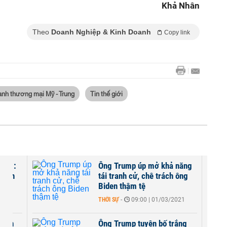
Khả Nhân
Theo
Doanh Nghiệp & Kinh Doanh
Copy link
ranh thương mại Mỹ - Trung
Tin thế giới
2021:
Ông Trump úp mở khả năng
 còn
tái tranh cử, chê trách ông
Biden thậm tệ
2021
THỜI SỰ
-
09:00 | 01/03/2021
 tiền
Ông Trump tuyên bố trắng