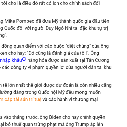
tôi cho là điều đó rất có ích cho chính sách đối
ng Mike Pompeo đã đưa Mỹ thành quốc gia đầu tiên
g Quốc đối với người Duy Ngô Nhĩ tại đặc khu tự trị
ng".
ó đồng quan điểm với cáo buộc "diệt chủng" của ông
n cho hay: "Đó cũng là đánh giá của tôi!". Ông
nhập khẩu
hàng hóa được sản xuất tại Tân Cương
các công ty vi phạm quyền lợi của người dân tại khu
h tế lớn nhất thế giới được dự đoán là còn nhiều căng
vì lưỡng đảng trong Quốc hội Mỹ đều mong muốn
m cắp tài sản trí tuệ
và các hành vi thương mại
es
vào tháng trước, ông Biden cho hay chính quyền
oại bỏ thuế quan trừng phạt mà ông Trump áp lên