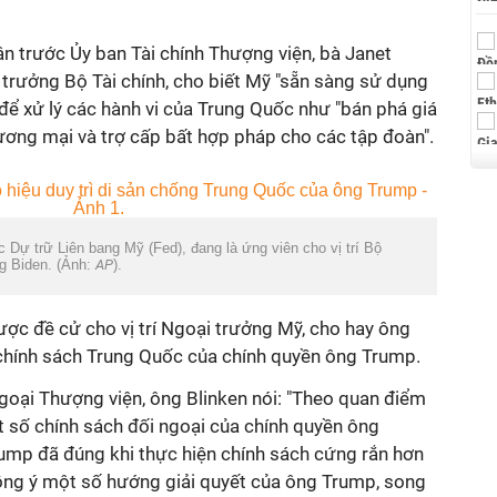
ận trước Ủy ban Tài chính Thượng viện, bà Janet
Bộ trưởng Bộ Tài chính, cho biết Mỹ "sẵn sàng sử dụng
để xử lý các hành vi của Trung Quốc như "bán phá giá
ơng mại và trợ cấp bất hợp pháp cho các tập đoàn".
 Dự trữ Liên bang Mỹ (Fed), đang là ứng viên cho vị trí Bộ
ng Biden. (Ảnh:
AP
).
ợc đề cử cho vị trí Ngoại trưởng Mỹ, cho hay ông
chính sách Trung Quốc của chính quyền ông Trump.
goại Thượng viện, ông Blinken nói: "Theo quan điểm
t số chính sách đối ngoại của chính quyền ông
rump đã đúng khi thực hiện chính sách cứng rắn hơn
ồng ý một số hướng giải quyết của ông Trump, song