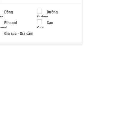
Đồng
Đường
Ethanol
Gạo
Gia súc - Gia cầm
Giấy
Gỗ
Hạt điều
Hồ tiêu - Hạt tiêu
Khí đốt
Kim loại khác
Mắc ca
Muối
Ngũ cốc
Nhựa - Hạt nhựa
Palladium
Phân bón