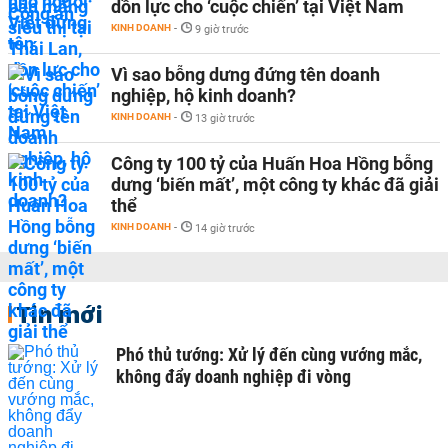
dồn lực cho ‘cuộc chiến’ tại Việt Nam
KINH DOANH
-
9 giờ trước
Vì sao bỗng dưng đứng tên doanh
nghiệp, hộ kinh doanh?
KINH DOANH
-
13 giờ trước
Công ty 100 tỷ của Huấn Hoa Hồng bỗng
dưng ‘biến mất’, một công ty khác đã giải
thể
KINH DOANH
-
14 giờ trước
Tin mới
Phó thủ tướng: Xử lý đến cùng vướng mắc,
không đẩy doanh nghiệp đi vòng