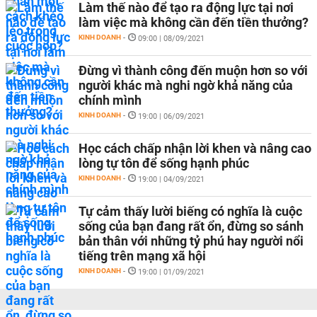
Làm thế nào để tạo ra động lực tại nơi
làm việc mà không cần đến tiền thưởng?
KINH DOANH
-
09:00 | 08/09/2021
Đừng vì thành công đến muộn hơn so với
người khác mà nghi ngờ khả năng của
chính mình
KINH DOANH
-
19:00 | 06/09/2021
Học cách chấp nhận lời khen và nâng cao
lòng tự tôn để sống hạnh phúc
KINH DOANH
-
19:00 | 04/09/2021
Tự cảm thấy lười biếng có nghĩa là cuộc
sống của bạn đang rất ổn, đừng so sánh
bản thân với những tỷ phú hay người nổi
tiếng trên mạng xã hội
KINH DOANH
-
19:00 | 01/09/2021