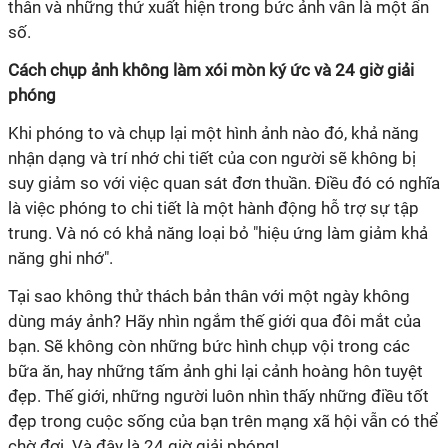
thân và những thứ xuất hiện trong bức ảnh vẫn là một ẩn
số.
Cách chụp ảnh không làm xói mòn ký ức và 24 giờ giải
phóng
Khi phóng to và chụp lại một hình ảnh nào đó, khả năng
nhận dạng và trí nhớ chi tiết của con người sẽ không bị
suy giảm so với việc quan sát đơn thuần. Điều đó có nghĩa
là việc phóng to chi tiết là một hành động hỗ trợ sự tập
trung. Và nó có khả năng loại bỏ "hiệu ứng làm giảm khả
năng ghi nhớ".
Tại sao không thử thách bản thân với một ngày không
dùng máy ảnh? Hãy nhìn ngắm thế giới qua đôi mắt của
bạn. Sẽ không còn những bức hình chụp vội trong các
bữa ăn, hay những tấm ảnh ghi lại cảnh hoàng hôn tuyệt
đẹp. Thế giới, những người luôn nhìn thấy những điều tốt
đẹp trong cuộc sống của bạn trên mạng xã hội vẫn có thể
chờ đợi. Và đây là 24 giờ giải phóng!