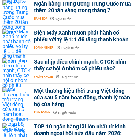
Ngân hàng Trung ương Trung Quốc mua
thêm 20 tấn vàng trong tháng 7
HÀNG HÓA
-
8 giờ trước
Điện Máy Xanh muốn phát hành cổ
phiếu với tỷ lệ 1:1 để tăng thanh khoản
DOANH NGHIỆP
-
16 giờ trước
Sau nhịp điều chỉnh mạnh, CTCK nhìn
thấy cơ hội ở nhóm cổ phiếu nào?
CHỨNG KHOÁN
-
16 giờ trước
Một thương hiệu thời trang Việt đóng
cửa sau 5 năm hoạt động, thanh lý toàn
bộ cửa hàng
KINH DOANH
-
16 giờ trước
TOP 10 ngân hàng lãi lớn nhất từ kinh
doanh ngoại hối nửa đầu năm 2026: