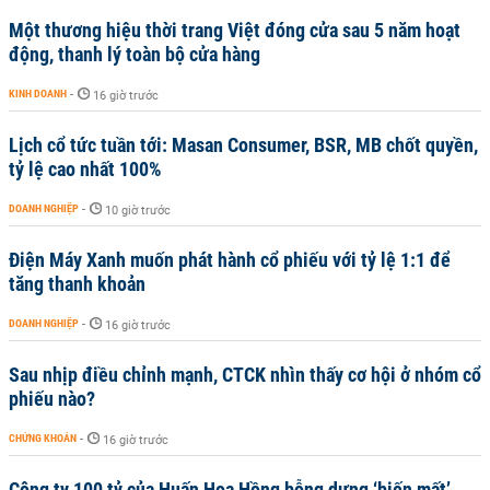
Một thương hiệu thời trang Việt đóng cửa sau 5 năm hoạt
động, thanh lý toàn bộ cửa hàng
KINH DOANH
-
16 giờ trước
Lịch cổ tức tuần tới: Masan Consumer, BSR, MB chốt quyền,
tỷ lệ cao nhất 100%
DOANH NGHIỆP
-
10 giờ trước
Điện Máy Xanh muốn phát hành cổ phiếu với tỷ lệ 1:1 để
tăng thanh khoản
DOANH NGHIỆP
-
16 giờ trước
Sau nhịp điều chỉnh mạnh, CTCK nhìn thấy cơ hội ở nhóm cổ
phiếu nào?
CHỨNG KHOÁN
-
16 giờ trước
Công ty 100 tỷ của Huấn Hoa Hồng bỗng dưng ‘biến mất’,