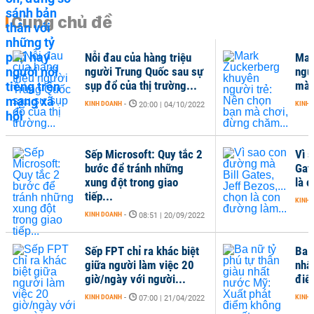
Cùng chủ đề
Nỗi đau của hàng triệu
Mar
người Trung Quốc sau sự
ngư
sụp đổ của thị trường...
mà 
KINH DOANH
-
KINH 
20:00 | 04/10/2022
Sếp Microsoft: Quy tắc 2
Vì 
bước để tránh những
Gat
xung đột trong giao
là 
tiếp...
KINH 
KINH DOANH
-
08:51 | 20/09/2022
Sếp FPT chỉ ra khác biệt
Ba n
giữa người làm việc 20
nhấ
giờ/ngày với người...
điể
KINH DOANH
-
KINH 
07:00 | 21/04/2022