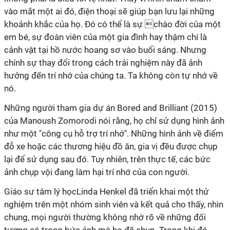
vào mắt một ai đó, điện thoại sẽ giúp bạn lưu lại những
khoảnh khắc của họ. Đó có thể là sự chào đời của một
em bé, sự đoàn viên của một gia đình hay thậm chí là
cảnh vật tại hồ nước hoang sơ vào buổi sáng. Nhưng
chính sự thay đổi trong cách trải nghiệm này đã ảnh
hưởng đến trí nhớ của chúng ta. Ta không còn tự nhớ về
nó.
Những người tham gia dự án Bored and Brilliant (2015)
của Manoush Zomorodi nói rằng, họ chỉ sử dụng hình ảnh
như một "công cụ hỗ trợ trí nhớ". Những hình ảnh về điểm
đỗ xe hoặc các thương hiệu đồ ăn, gia vị đều được chụp
lại để sử dụng sau đó. Tuy nhiên, trên thực tế, các bức
ảnh chụp vội đang làm hại trí nhớ của con người.
Giáo sư tâm lý họcLinda Henkel đã triển khai một thử
nghiệm trên một nhóm sinh viên và kết quả cho thấy, nhìn
chung, mọi người thường không nhớ rõ về những đối