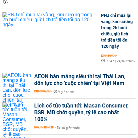
lý.
PNJ chỉ mua lại
vàng, kim cương
trong 2h buổi
chiều, giữ lịch
trả tiền tối đa
120 ngày
KINH DOANH
-
09:47 | 24/07/2026
AEON bán mảng siêu thị tại Thái Lan,
dồn lực cho ‘cuộc chiến’ tại Việt Nam
KINH DOANH
-
9 giờ trước
Lịch cổ tức tuần tới: Masan Consumer,
BSR, MB chốt quyền, tỷ lệ cao nhất
100%
DOANH NGHIỆP
-
10 giờ trước