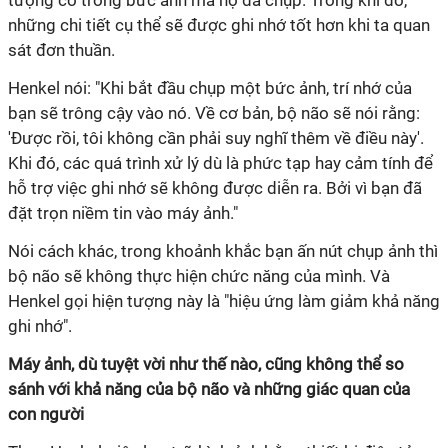
tượng có trong bức ảnh mà họ đã chụp. Trong khi đó,
những chi tiết cụ thể sẽ được ghi nhớ tốt hơn khi ta quan
sát đơn thuần.
Henkel nói: "Khi bắt đầu chụp một bức ảnh, trí nhớ của
bạn sẽ trông cậy vào nó. Về cơ bản, bộ não sẽ nói rằng:
'Được rồi, tôi không cần phải suy nghĩ thêm về điều này'.
Khi đó, các quá trình xử lý dù là phức tạp hay cảm tính để
hỗ trợ việc ghi nhớ sẽ không được diễn ra. Bởi vì bạn đã
đặt trọn niềm tin vào máy ảnh."
Nói cách khác, trong khoảnh khắc bạn ấn nút chụp ảnh thì
bộ não sẽ không thực hiện chức năng của mình. Và
Henkel gọi hiện tượng này là "hiệu ứng làm giảm khả năng
ghi nhớ".
Máy ảnh, dù tuyệt vời như thế nào, cũng không thể so
sánh với khả năng của bộ não và những giác quan của
con người