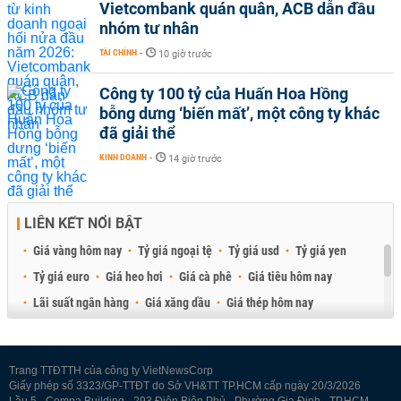
Vietcombank quán quân, ACB dẫn đầu
nhóm tư nhân
TÀI CHÍNH
-
10 giờ trước
Công ty 100 tỷ của Huấn Hoa Hồng
bỗng dưng ‘biến mất’, một công ty khác
đã giải thể
KINH DOANH
-
14 giờ trước
LIÊN KẾT NỔI BẬT
Giá vàng hôm nay
Tỷ giá ngoại tệ
Tỷ giá usd
Tỷ giá yen
Tỷ giá euro
Giá heo hơi
Giá cà phê
Giá tiêu hôm nay
Lãi suất ngân hàng
Giá xăng dầu
Giá thép hôm nay
Giá sầu riêng
Giá thịt heo
Giá gạo
Giá cao su
Best Retail Brokers
Diễn đàn đầu tư Việt Nam 2026
Trang TTĐTTH của công ty VietNewsCorp
Giấy phép số 3323/GP-TTĐT do Sở VH&TT TP.HCM cấp ngày 20/3/2026