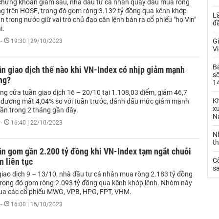
chứng khoán giảm sâu, nhà đầu tư cá nhân quay đầu mua ròng
ng trên HOSE, trong đó gom ròng 3.132 tỷ đồng qua kênh khớp
L
n trong nước giữ vai trò chủ đạo cân lệnh bán ra cổ phiếu "họ Vin"
đ
i.
Gi
-
19:30 | 29/10/2023
Vi
B
n giao dịch thế nào khi VN-Index có nhịp giảm mạnh
số
ng?
14
ng cửa tuần giao dịch 16 – 20/10 tại 1.108,03 điểm, giảm 46,7
Kh
 đương mất 4,04% so với tuần trước, đánh dấu mức giảm mạnh
xu
uần trong 2 tháng gần đây.
N
-
16:40 | 22/10/2023
N
t
ân gom gần 2.200 tỷ đồng khi VN-Index tạm ngắt chuỗi
n liên tục
C
sa
giao dịch 9 – 13/10, nhà đầu tư cá nhân mua ròng 2.183 tỷ đồng
trong đó gom ròng 2.093 tỷ đồng qua kênh khớp lệnh. Nhóm này
ua các cổ phiếu MWG, VPB, HPG, FPT, VHM.
-
16:00 | 15/10/2023