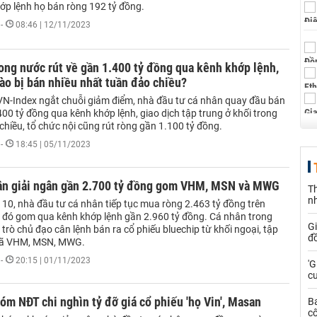
hớp lệnh họ bán ròng 192 tỷ đồng.
-
08:46 | 12/11/2023
ong nước rút về gần 1.400 tỷ đồng qua kênh khớp lệnh,
ào bị bán nhiều nhất tuần đảo chiều?
VN-Index ngắt chuỗi giảm điểm, nhà đầu tư cá nhân quay đầu bán
00 tỷ đồng qua kênh khớp lệnh, giao dịch tập trung ở khối trong
hiều, tổ chức nội cũng rút ròng gần 1.100 tỷ đồng.
-
18:45 | 05/11/2023
ân giải ngân gần 2.700 tỷ đồng gom VHM, MSN và MWG
Th
n
 10, nhà đầu tư cá nhân tiếp tục mua ròng 2.463 tỷ đồng trên
 đó gom qua kênh khớp lệnh gần 2.960 tỷ đồng. Cá nhân trong
G
 trò chủ đạo cân lệnh bán ra cổ phiếu bluechip từ khối ngoại, tập
đồ
mã VHM, MSN, MWG.
-
20:15 | 01/11/2023
'G
cư
óm NĐT chi nghìn tỷ đỡ giá cổ phiếu 'họ Vin', Masan
B
cô