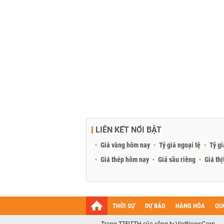
LIÊN KẾT NỔI BẬT
Giá vàng hôm nay
Tỷ giá ngoại tệ
Tỷ gi
Giá thép hôm nay
Giá sầu riêng
Giá thị
THỜI SỰ
DỰ BÁO
HÀNG HÓA
QU