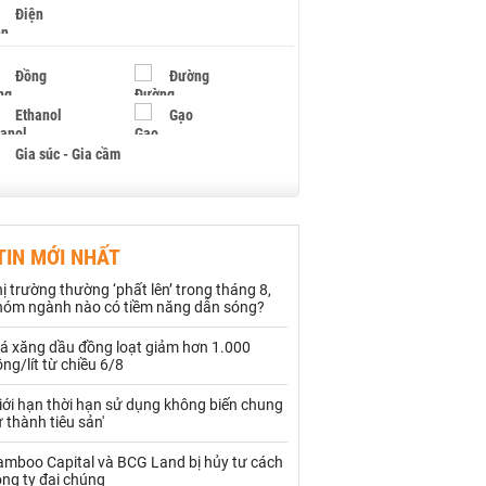
Điện
Đồng
Đường
Ethanol
Gạo
Gia súc - Gia cầm
Giấy
Gỗ
TIN MỚI NHẤT
Hạt điều
Hồ tiêu - Hạt tiêu
ị trường thường ‘phất lên’ trong tháng 8,
Khí đốt
hóm ngành nào có tiềm năng dẫn sóng?
iá xăng dầu đồng loạt giảm hơn 1.000
Kim loại khác
Mắc ca
ng/lít từ chiều 6/8
Muối
Ngũ cốc
iới hạn thời hạn sử dụng không biến chung
 thành tiêu sản'
Nhựa - Hạt nhựa
amboo Capital và BCG Land bị hủy tư cách
ng ty đại chúng