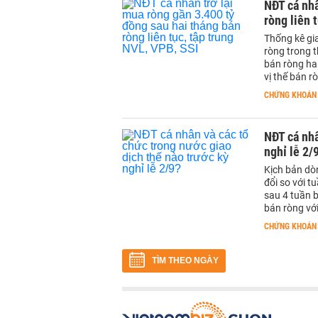
NĐT cá nhâ
ròng liên 
Thống kê gi
ròng trong t
bán ròng hai
vị thế bán r
CHỨNG KHOÁN
NĐT cá nhâ
nghỉ lễ 2/
Kịch bản dò
đổi so với t
sau 4 tuần b
bán ròng với
CHỨNG KHOÁN
TÌM THEO NGÀY