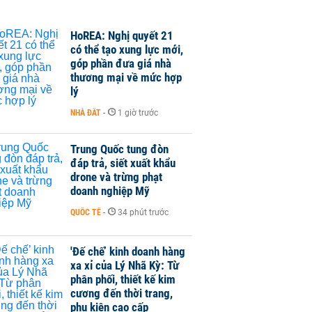
HoREA: Nghị quyết 21
có thể tạo xung lực mới,
góp phần đưa giá nhà
thương mại về mức hợp
lý
NHÀ ĐẤT
-
1 giờ trước
Trung Quốc tung đòn
đáp trả, siết xuất khẩu
drone và trừng phạt
doanh nghiệp Mỹ
QUỐC TẾ
-
34 phút trước
'Đế chế’ kinh doanh hàng
xa xỉ của Lý Nhã Kỳ: Từ
phân phối, thiết kế kim
cương đến thời trang,
phụ kiện cao cấp