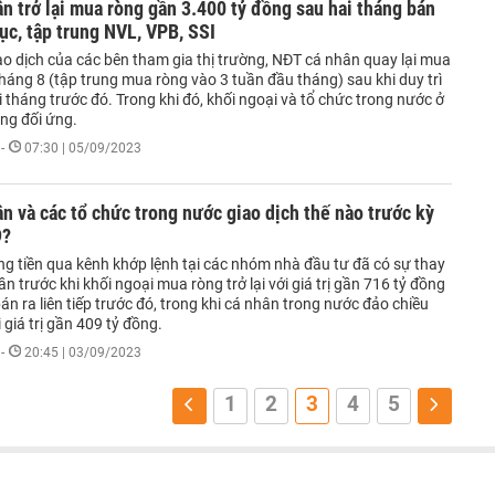
n trở lại mua ròng gần 3.400 tỷ đồng sau hai tháng bán
tục, tập trung NVL, VPB, SSI
ao dịch của các bên tham gia thị trường, NĐT cá nhân quay lại mua
háng 8 (tập trung mua ròng vào 3 tuần đầu tháng) sau khi duy trì
 tháng trước đó. Trong khi đó, khối ngoại và tổ chức trong nước ở
òng đối ứng.
-
07:30 | 05/09/2023
n và các tổ chức trong nước giao dịch thế nào trước kỳ
9?
ng tiền qua kênh khớp lệnh tại các nhóm nhà đầu tư đã có sự thay
uần trước khi khối ngoại mua ròng trở lại với giá trị gần 716 tỷ đồng
án ra liên tiếp trước đó, trong khi cá nhân trong nước đảo chiều
 giá trị gần 409 tỷ đồng.
-
20:45 | 03/09/2023
1
2
3
4
5