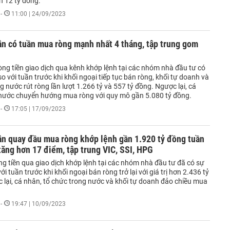
n 12 tỷ đồng.
-
11:00 | 24/09/2023
n có tuần mua ròng mạnh nhất 4 tháng, tập trung gom
ng tiền giao dịch qua kênh khớp lệnh tại các nhóm nhà đầu tư có
so với tuần trước khi khối ngoại tiếp tục bán ròng, khối tự doanh và
g nước rút ròng lần lượt 1.266 tỷ và 557 tỷ đồng. Ngược lại, cá
nước chuyển hướng mua ròng với quy mô gần 5.080 tỷ đồng.
-
17:05 | 17/09/2023
ân quay đầu mua ròng khớp lệnh gần 1.920 tỷ đồng tuần
ăng hơn 17 điểm, tập trung VIC, SSI, HPG
g tiền qua giao dịch khớp lệnh tại các nhóm nhà đầu tư đã có sự
ới tuần trước khi khối ngoại bán ròng trở lại với giá trị hơn 2.436 tỷ
 lại, cá nhân, tổ chức trong nước và khối tự doanh đảo chiều mua
-
19:47 | 10/09/2023