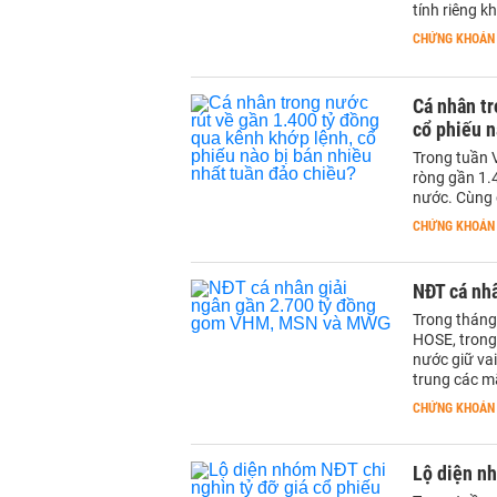
tính riêng k
CHỨNG KHOÁN
Cá nhân tr
cổ phiếu n
Trong tuần 
ròng gần 1.4
nước. Cùng c
CHỨNG KHOÁN
NĐT cá nh
Trong tháng
HOSE, trong
nước giữ vai
trung các 
CHỨNG KHOÁN
Lộ diện nh