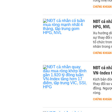
ròng nhẹ hơ
CHỨNG KHOÁN
NĐT cá nhâ
HPG, NVL
Xu hướng dò
sự thay đổi 
tổ chức tron
nhân trong 
CHỨNG KHOÁN
NĐT cá nh
VN-Index t
Kịch bản dòn
thay đổi so v
đồng. Ngược
ròng.
CHỨNG KHOÁN