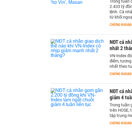
Trong tuần 
2.433 tỷ đồ
lệnh. Cá nhâ
từ khối ngoạ
CHỨNG KHOÁN
NĐT cá nhâ
nhất 2 thá
VN-Index đó
điểm, tương
nhất theo t
CHỨNG KHOÁN
NĐT cá nh
giảm 4 tuầ
Trong tuần 
trên HOSE, 
tập trung m
CHỨNG KHOÁN