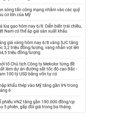
Palladium
Phân bón
àn sóng tấn công mạng nhằm vào các quỹ
Rau - Củ -Quả
Sắt thép
ầu cơ lớn của Mỹ
Sữa
á lúa gạo hôm nay 6/8: Diễn biến trái chiều,
ệt Nam có thể áp giá sàn xuất khẩu
ảng giá vàng hôm nay 6/8 vàng SJC tăng
Than
Thức ăn chăn nuôi
c 3,2 triệu đồng/lượng, vàng nhẫn vọt lên
4,5 triệu đồng/lượng
Thủy hải sản khác
Tôm
ởi tố Chủ tịch Công ty Mekolor từng đề
Vàng
ất làm dự án đường sắt tốc độ cao Bắc -
am 100 tỷ USD bằng vốn tự có
VLXD khác
Xăng dầu
hập khẩu thép vào Mỹ tăng gần 9% trong
háng 6
Xi măng - Clynker
ổ phiếu VNZ tăng gần 190.000 đồng/cp
u 5 phiên, gấp đôi giá trong ba tháng