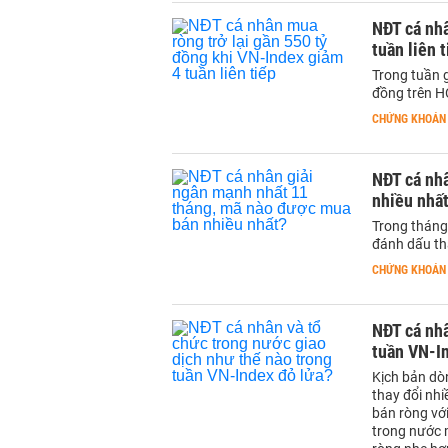
NĐT cá nhâ
tuần liên 
Trong tuần g
đồng trên H
CHỨNG KHOÁN
NĐT cá nh
nhiều nhấ
Trong tháng
đánh dấu th
CHỨNG KHOÁN
NĐT cá nhâ
tuần VN-I
Kịch bản dò
thay đổi nhi
bán ròng với
trong nước 