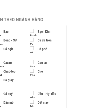
IN THEO NGÀNH HÀNG
Bạc
Bạch Kim
Bông - Sợi
Cá da trơn
Cá ngừ
Cà phê
Cacao
Cao su
Chất dẻo
Chè
Da giày
Đá quý
Dầu - Hạt dầu
Dầu mỏ
Dệt may