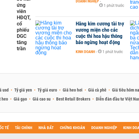
DOANH NGHIỆP
-
ứng
1 phút trước
viên
HĐQT,
Hãng kim cương tài trợ
cổ
vương miện cho các
phiếu
cuộc thi hoa hậu thông
DGC
báo ngừng hoạt động
tăng
trần
KINH DOANH
-
1 phút trước
á usd
Tỷ giá yen
Tỷ giá euro
Giá heo hơi
Giá cà phê
Giá tiêu hôm n
t heo
Giá gạo
Giá cao su
Best Retail Brokers
Diễn đàn đầu tư Việt N
ỐC TẾ
TÀI CHÍNH
NHÀ ĐẤT
CHỨNG KHOÁN
DOANH NGHIỆP
KINH DO