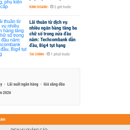
KINH DOANH
-
2 giờ trước
Lãi thuần từ dịch vụ
nhiều ngân hàng tăng ba
chữ số trong nửa đầu
năm: Techcombank dẫn
đầu, Big4 tụt hạng
TÀI CHÍNH
-
1 phút trước
ay
Lãi suất ngân hàng
Giá xăng dầu
am 2026
ANH