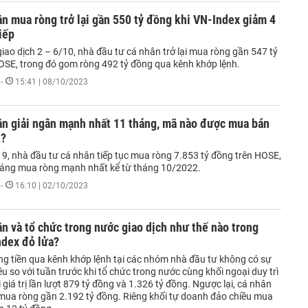
n mua ròng trở lại gần 550 tỷ đồng khi VN-Index giảm 4
tiếp
iao dịch 2 – 6/10, nhà đầu tư cá nhân trở lại mua ròng gần 547 tỷ
OSE, trong đó gom ròng 492 tỷ đồng qua kênh khớp lệnh.
-
15:41 | 08/10/2023
ân giải ngân mạnh nhất 11 tháng, mã nào được mua bán
t?
 9, nhà đầu tư cá nhân tiếp tục mua ròng 7.853 tỷ đồng trên HOSE,
áng mua ròng mạnh nhất kể từ tháng 10/2022.
-
16:10 | 02/10/2023
n và tổ chức trong nước giao dịch như thế nào trong
ndex đỏ lửa?
ng tiền qua kênh khớp lệnh tại các nhóm nhà đầu tư không có sự
ều so với tuần trước khi tổ chức trong nước cùng khối ngoại duy trì
 giá trị lần lượt 879 tỷ đồng và 1.326 tỷ đồng. Ngược lại, cá nhân
mua ròng gần 2.192 tỷ đồng. Riêng khối tự doanh đảo chiều mua