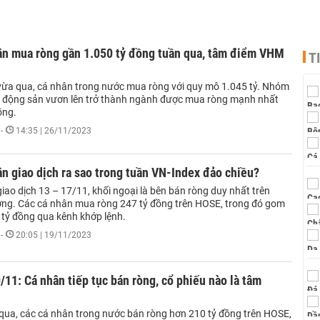
ân mua ròng gần 1.050 tỷ đồng tuần qua, tâm điểm VHM
T
vừa qua, cá nhân trong nước mua ròng với quy mô 1.045 tỷ. Nhóm
t động sản vươn lên trở thành ngành được mua ròng mạnh nhất
ồng.
-
14:35 | 26/11/2023
n giao dịch ra sao trong tuần VN-Index đảo chiều?
iao dịch 13 – 17/11, khối ngoại là bên bán ròng duy nhất trên
ường. Các cá nhân mua ròng 247 tỷ đồng trên HOSE, trong đó gom
 tỷ đồng qua kênh khớp lệnh.
-
20:05 | 19/11/2023
/11: Cá nhân tiếp tục bán ròng, cổ phiếu nào là tâm
qua, các cá nhân trong nước bán ròng hơn 210 tỷ đồng trên HOSE,