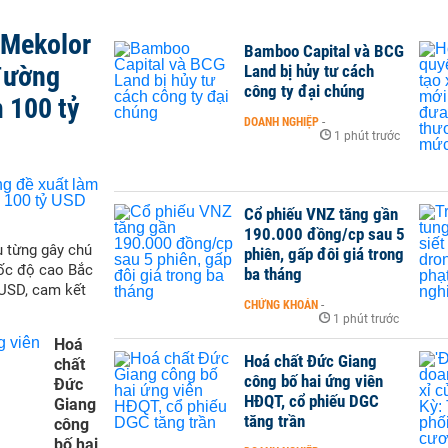
 Mekolor
Bamboo Capital và BCG
đường
Land bị hủy tư cách
công ty đại chúng
 100 tỷ
DOANH NGHIỆP
-
1 phút trước
Cổ phiếu VNZ tăng gần
190.000 đồng/cp sau 5
 từng gây chú
phiên, gấp đôi giá trong
tốc độ cao Bắc
ba tháng
 USD, cam kết
CHỨNG KHOÁN
-
1 phút trước
Hoá
Hoá chất Đức Giang
chất
công bố hai ứng viên
Đức
HĐQT, cổ phiếu DGC
Giang
tăng trần
công
bố hai