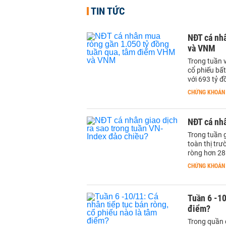
TIN TỨC
NĐT cá nh
và VNM
Trong tuần 
cổ phiếu bấ
với 693 tỷ đ
CHỨNG KHOÁN
NĐT cá nhâ
Trong tuần g
toàn thị tr
ròng hơn 28
CHỨNG KHOÁN
Tuần 6 -10
điểm?
Trong quần 