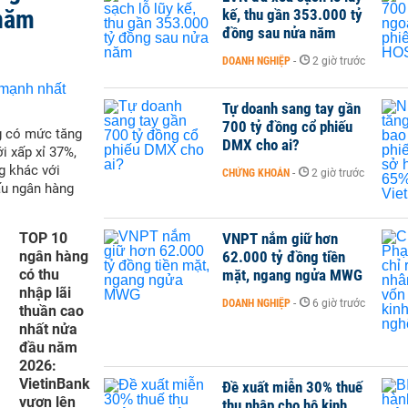
 năm
kế, thu gần 353.000 tỷ
đồng sau nửa năm
DOANH NGHIỆP
-
2 giờ trước
Tự doanh sang tay gần
700 tỷ đồng cổ phiếu
g có mức tăng
DMX cho ai?
i xấp xỉ 37%,
g khác với
CHỨNG KHOÁN
-
2 giờ trước
ấu ngân hàng
TOP 10
VNPT nắm giữ hơn
ngân hàng
62.000 tỷ đồng tiền
có thu
mặt, ngang ngửa MWG
nhập lãi
DOANH NGHIỆP
-
6 giờ trước
thuần cao
nhất nửa
đầu năm
2026:
VietinBank
Đề xuất miễn 30% thuế
vươn lên
thu nhập cho hộ kinh