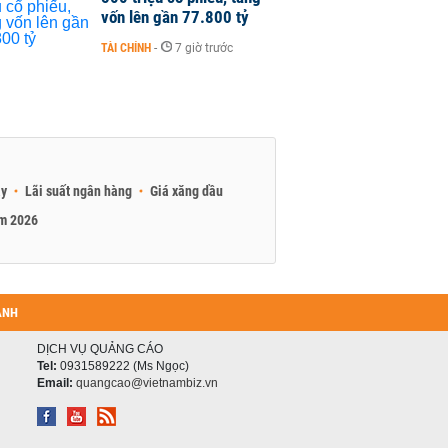
vốn lên gần 77.800 tỷ
TÀI CHÍNH
-
7 giờ trước
ay
Lãi suất ngân hàng
Giá xăng dầu
am 2026
ANH
DỊCH VỤ QUẢNG CÁO
Tel:
0931589222 (Ms Ngọc)
Email:
quangcao@vietnambiz.vn