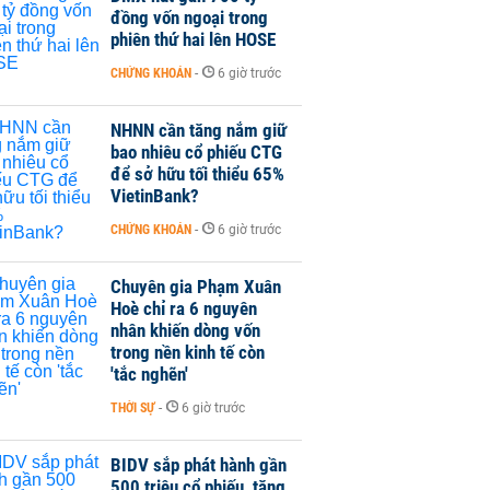
đồng vốn ngoại trong
phiên thứ hai lên HOSE
CHỨNG KHOÁN
-
6 giờ trước
NHNN cần tăng nắm giữ
bao nhiêu cổ phiếu CTG
để sở hữu tối thiểu 65%
VietinBank?
CHỨNG KHOÁN
-
6 giờ trước
Chuyên gia Phạm Xuân
Hoè chỉ ra 6 nguyên
nhân khiến dòng vốn
trong nền kinh tế còn
'tắc nghẽn'
THỜI SỰ
-
6 giờ trước
BIDV sắp phát hành gần
500 triệu cổ phiếu, tăng