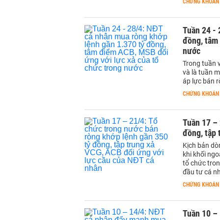
CHỨNG KHOÁN
Tuần 24 - 
đồng, tâm 
nước
Trong tuần 
và là tuần m
áp lực bán r
CHỨNG KHOÁN
Tuần 17 – 
đồng, tập 
Kịch bản dòn
khi khối ngo
tổ chức tron
đầu tư cá n
CHỨNG KHOÁN
Tuần 10 –