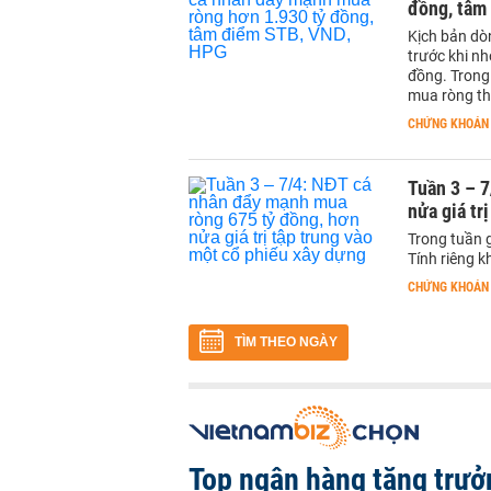
đồng, tâm
Kịch bản dòn
trước khi nh
đồng. Trong 
mua ròng thứ
CHỨNG KHOÁN
Tuần 3 – 7
nửa giá tr
Trong tuần 
Tính riêng 
CHỨNG KHOÁN
TÌM THEO NGÀY
Top ngân hàng tăng trưở