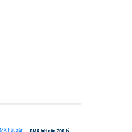
DMX hút gần 700 tỷ