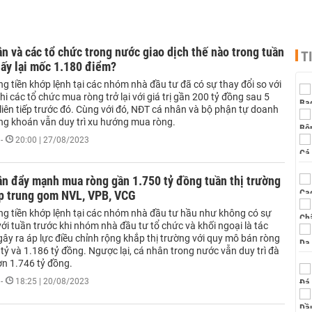
n và các tổ chức trong nước giao dịch thế nào trong tuần
T
ấy lại mốc 1.180 điểm?
g tiền khớp lệnh tại các nhóm nhà đầu tư đã có sự thay đổi so với
hi các tổ chức mua ròng trở lại với giá trị gần 200 tỷ đồng sau 5
liên tiếp trước đó. Cùng với đó, NĐT cá nhân và bộ phận tự doanh
ng khoán vẫn duy trì xu hướng mua ròng.
-
20:00 | 27/08/2023
ân đẩy mạnh mua ròng gần 1.750 tỷ đồng tuần thị trường
ập trung gom NVL, VPB, VCG
ng tiền khớp lệnh tại các nhóm nhà đầu tư hầu như không có sự
với tuần trước khi nhóm nhà đầu tư tổ chức và khối ngoại là tác
ây ra áp lực điều chỉnh rộng khắp thị trường với quy mô bán ròng
 tỷ và 1.186 tỷ đồng. Ngược lại, cá nhân trong nước vẫn duy trì đà
n 1.746 tỷ đồng.
-
18:25 | 20/08/2023