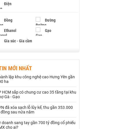
Điện
Đồng
Đường
Ethanol
Gạo
Gia súc - Gia cầm
Giấy
Gỗ
TIN MỚI NHẤT
Hạt điều
Hồ tiêu - Hạt tiêu
hành lập khu công nghệ cao Hưng Yên gần
Khí đốt
00 ha
P HCM sắp có chung cư cao 35 tầng tại khu
Kim loại khác
Mắc ca
hợ Gà - Gạo
Muối
Ngũ cốc
N đã xóa sạch lỗ lũy kế, thu gần 353.000
ỷ đồng sau nửa năm
Nhựa - Hạt nhựa
ự doanh sang tay gần 700 tỷ đồng cổ phiếu
MX cho ai?