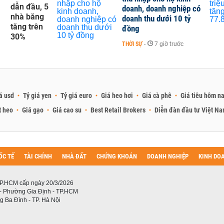
dẫn đầu, 5
doanh, doanh nghiệp có
nhà băng
doanh thu dưới 10 tỷ
tăng trên
đồng
30%
THỜI SỰ
-
7 giờ trước
á usd
Tỷ giá yen
Tỷ giá euro
Giá heo hơi
Giá cà phê
Giá tiêu hôm n
t heo
Giá gạo
Giá cao su
Best Retail Brokers
Diễn đàn đầu tư Việt N
ỐC TẾ
TÀI CHÍNH
NHÀ ĐẤT
CHỨNG KHOÁN
DOANH NGHIỆP
KINH DO
P.HCM cấp ngày 20/3/2026
 - Phường Gia Định - TP.HCM
 Ba Đình - TP. Hà Nội