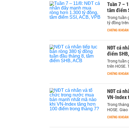
Tuần 7 – 
tâm điểm 
Trong tuần 
tỷ đồng trê
CHỨNG KHOÁN
NĐT cá nhâ
điểm SHB
Trong tuần 
trên HOSE. T
CHỨNG KHOÁN
NĐT cá nh
VN-Index 
Trong tháng
HOSE. Giao 
CHỨNG KHOÁN