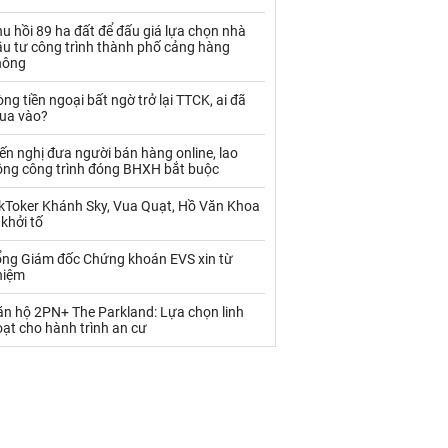
Palladium
Phân bón
u hồi 89 ha đất để đấu giá lựa chọn nhà
Rau - Củ -Quả
Sắt thép
ầu tư công trình thành phố cảng hàng
hông
Sữa
ng tiền ngoại bất ngờ trở lại TTCK, ai đã
ua vào?
Than
Thức ăn chăn nuôi
ến nghị đưa người bán hàng online, lao
ộng công trình đóng BHXH bắt buộc
Thủy hải sản khác
Tôm
ikToker Khánh Sky, Vua Quạt, Hồ Văn Khoa
Vàng
 khởi tố
ổng Giám đốc Chứng khoán EVS xin từ
VLXD khác
Xăng dầu
hiệm
Xi măng - Clynker
ăn hộ 2PN+ The Parkland: Lựa chọn linh
ạt cho hành trình an cư