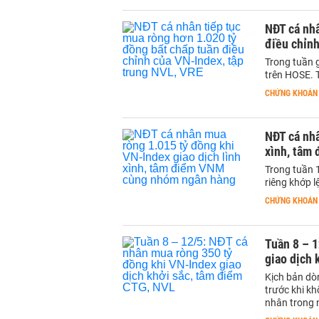
NĐT cá nhâ
điều chỉnh
Trong tuần 
trên HOSE. 
CHỨNG KHOÁN
NĐT cá nhâ
xình, tâm
Trong tuần 
riêng khớp 
CHỨNG KHOÁN
Tuần 8 – 1
giao dịch 
Kịch bản dòn
trước khi kh
nhân trong 