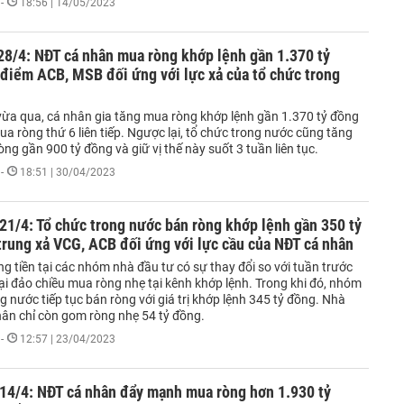
-
18:56 | 14/05/2023
28/4: NĐT cá nhân mua ròng khớp lệnh gần 1.370 tỷ
điểm ACB, MSB đối ứng với lực xả của tổ chức trong
vừa qua, cá nhân gia tăng mua ròng khớp lệnh gần 1.370 tỷ đồng
ua ròng thứ 6 liên tiếp. Ngược lại, tổ chức trong nước cũng tăng
òng gần 900 tỷ đồng và giữ vị thế này suốt 3 tuần liên tục.
-
18:51 | 30/04/2023
21/4: Tổ chức trong nước bán ròng khớp lệnh gần 350 tỷ
trung xả VCG, ACB đối ứng với lực cầu của NĐT cá nhân
g tiền tại các nhóm nhà đầu tư có sự thay đổi so với tuần trước
ại đảo chiều mua ròng nhẹ tại kênh khớp lệnh. Trong khi đó, nhóm
g nước tiếp tục bán ròng với giá trị khớp lệnh 345 tỷ đồng. Nhà
hân chỉ còn gom ròng nhẹ 54 tỷ đồng.
-
12:57 | 23/04/2023
 14/4: NĐT cá nhân đẩy mạnh mua ròng hơn 1.930 tỷ