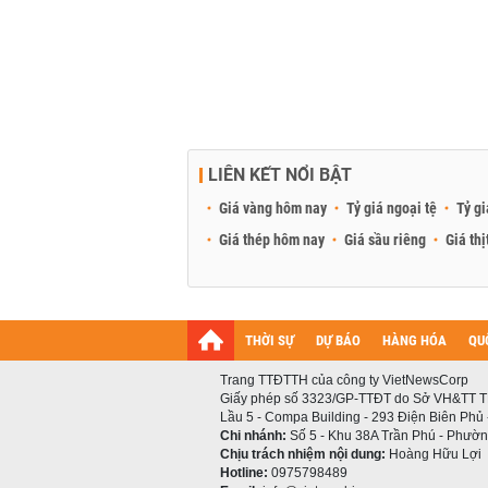
LIÊN KẾT NỔI BẬT
Giá vàng hôm nay
Tỷ giá ngoại tệ
Tỷ gi
Giá thép hôm nay
Giá sầu riêng
Giá thị
THỜI SỰ
DỰ BÁO
HÀNG HÓA
QU
Trang TTĐTTH của công ty VietNewsCorp
Giấy phép số 3323/GP-TTĐT do Sở VH&TT T
Lầu 5 - Compa Building - 293 Điện Biên Phủ
Chi nhánh:
Số 5 - Khu 38A Trần Phú - Phường
Chịu trách nhiệm nội dung:
Hoàng Hữu Lợi
Hotline:
0975798489