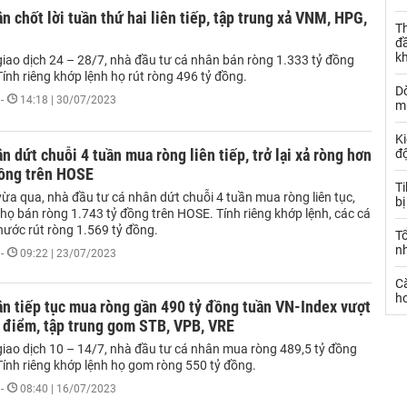
n chốt lời tuần thứ hai liên tiếp, tập trung xả VNM, HPG,
Th
đ
k
giao dịch 24 – 28/7, nhà đầu tư cá nhân bán ròng 1.333 tỷ đồng
ính riêng khớp lệnh họ rút ròng 496 tỷ đồng.
Dò
-
14:18 | 30/07/2023
m
Ki
n dứt chuỗi 4 tuần mua ròng liên tiếp, trở lại xả ròng hơn
đ
đồng trên HOSE
T
ừa qua, nhà đầu tư cá nhân dứt chuỗi 4 tuần mua ròng liên tục,
bị
họ bán ròng 1.743 tỷ đồng trên HOSE. Tính riêng khớp lệnh, các cá
nước rút ròng 1.569 tỷ đồng.
T
n
-
09:22 | 23/07/2023
C
ho
n tiếp tục mua ròng gần 490 tỷ đồng tuần VN-Index vượt
 điểm, tập trung gom STB, VPB, VRE
giao dịch 10 – 14/7, nhà đầu tư cá nhân mua ròng 489,5 tỷ đồng
Tính riêng khớp lệnh họ gom ròng 550 tỷ đồng.
-
08:40 | 16/07/2023