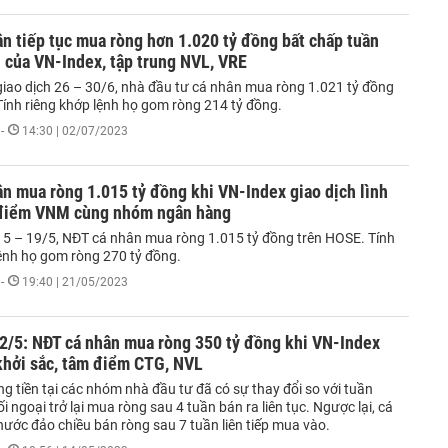
n tiếp tục mua ròng hơn 1.020 tỷ đồng bất chấp tuần
 của VN-Index, tập trung NVL, VRE
giao dịch 26 – 30/6, nhà đầu tư cá nhân mua ròng 1.021 tỷ đồng
Tính riêng khớp lệnh họ gom ròng 214 tỷ đồng.
-
14:30 | 02/07/2023
n mua ròng 1.015 tỷ đồng khi VN-Index giao dịch lình
 điểm VNM cùng nhóm ngân hàng
15 – 19/5, NĐT cá nhân mua ròng 1.015 tỷ đồng trên HOSE. Tính
lệnh họ gom ròng 270 tỷ đồng.
-
19:40 | 21/05/2023
2/5: NĐT cá nhân mua ròng 350 tỷ đồng khi VN-Index
khởi sắc, tâm điểm CTG, NVL
g tiền tại các nhóm nhà đầu tư đã có sự thay đổi so với tuần
ối ngoại trở lại mua ròng sau 4 tuần bán ra liên tục. Ngược lại, cá
nước đảo chiều bán ròng sau 7 tuần liên tiếp mua vào.