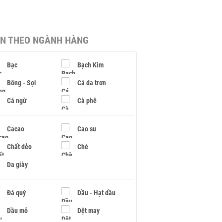
IN THEO NGÀNH HÀNG
Bạc
Bạch Kim
Bông - Sợi
Cá da trơn
Cá ngừ
Cà phê
Cacao
Cao su
Chất dẻo
Chè
Da giày
Đá quý
Dầu - Hạt dầu
Dầu mỏ
Dệt may