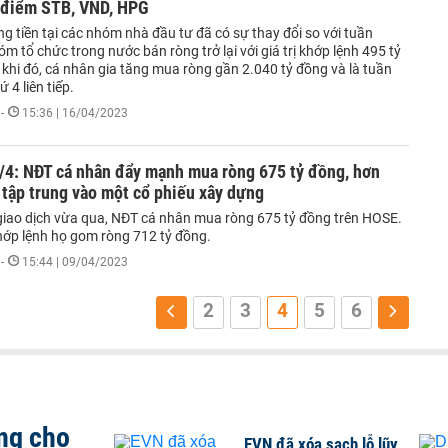
 điểm STB, VND, HPG
g tiền tại các nhóm nhà đầu tư đã có sự thay đổi so với tuần
óm tổ chức trong nước bán ròng trở lại với giá trị khớp lệnh 495 tỷ
khi đó, cá nhân gia tăng mua ròng gần 2.040 tỷ đồng và là tuần
 4 liên tiếp.
-
15:36 | 16/04/2023
/4: NĐT cá nhân đẩy mạnh mua ròng 675 tỷ đồng, hơn
ị tập trung vào một cổ phiếu xây dựng
giao dịch vừa qua, NĐT cá nhân mua ròng 675 tỷ đồng trên HOSE.
khớp lệnh họ gom ròng 712 tỷ đồng.
-
15:44 | 09/04/2023
2
3
4
5
6
ng cho
EVN đã xóa sạch lỗ lũy