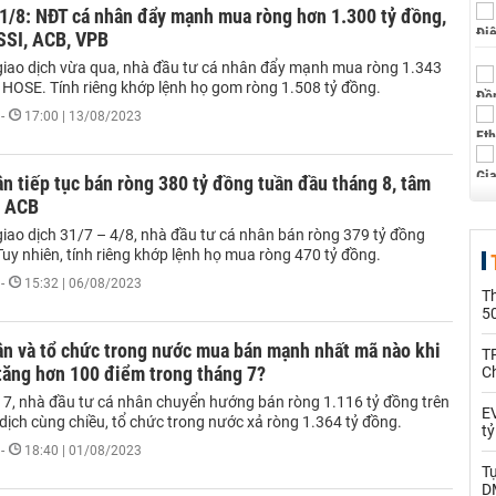
11/8: NĐT cá nhân đẩy mạnh mua ròng hơn 1.300 tỷ đồng,
SSI, ACB, VPB
giao dịch vừa qua, nhà đầu tư cá nhân đẩy mạnh mua ròng 1.343
n HOSE. Tính riêng khớp lệnh họ gom ròng 1.508 tỷ đồng.
-
17:00 | 13/08/2023
n tiếp tục bán ròng 380 tỷ đồng tuần đầu tháng 8, tâm
, ACB
giao dịch 31/7 – 4/8, nhà đầu tư cá nhân bán ròng 379 tỷ đồng
uy nhiên, tính riêng khớp lệnh họ mua ròng 470 tỷ đồng.
-
15:32 | 06/08/2023
T
5
ân và tổ chức trong nước mua bán mạnh nhất mã nào khi
T
tăng hơn 100 điểm trong tháng 7?
C
 7, nhà đầu tư cá nhân chuyển hướng bán ròng 1.116 tỷ đồng trên
EV
dịch cùng chiều, tổ chức trong nước xả ròng 1.364 tỷ đồng.
t
-
18:40 | 01/08/2023
T
D