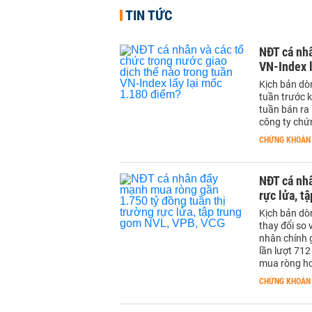
TIN TỨC
NĐT cá nhâ
VN-Index l
Kịch bản dòn
tuần trước k
tuần bán ra 
công ty chứ
CHỨNG KHOÁN
NĐT cá nh
rực lửa, t
Kịch bản dò
thay đổi so 
nhân chính g
lần lượt 712
mua ròng hơ
CHỨNG KHOÁN