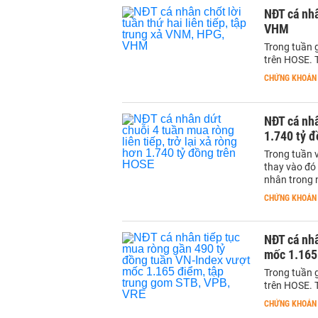
NĐT cá nhâ
VHM
Trong tuần 
trên HOSE. T
CHỨNG KHOÁN
NĐT cá nhâ
1.740 tỷ 
Trong tuần v
thay vào đó 
nhân trong 
CHỨNG KHOÁN
NĐT cá nhâ
mốc 1.165
Trong tuần 
trên HOSE. 
CHỨNG KHOÁN