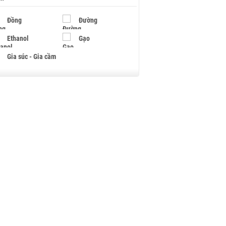
Đồng
Đường
Ethanol
Gạo
Gia súc - Gia cầm
Giấy
Gỗ
Hạt điều
Hồ tiêu - Hạt tiêu
Khí đốt
Kim loại khác
Mắc ca
Muối
Ngũ cốc
Nhựa - Hạt nhựa
Palladium
Phân bón