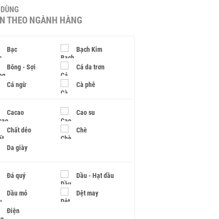
U DÙNG
IN THEO NGÀNH HÀNG
Bạc
Bạch Kim
Bông - Sợi
Cá da trơn
Cá ngừ
Cà phê
Cacao
Cao su
Chất dẻo
Chè
Da giày
Đá quý
Dầu - Hạt dầu
Dầu mỏ
Dệt may
Điện