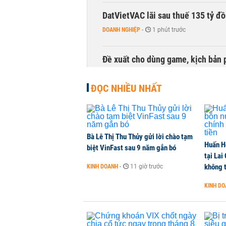
DatVietVAC lãi sau thuế 135 tỷ đ
DOANH NGHIỆP
-
1 phút trước
Đề xuất cho dùng game, kịch bản 
TÀI CHÍNH
-
1 phút trước
ĐỌC NHIỀU NHẤT
Chủ tịch HĐQT Khoáng sản Hưng Th
DOANH NGHIỆP
-
1 phút trước
Bà Lê Thị Thu Thủy gửi lời chào tạm
Huấn H
Công ty 100 tỷ của Huấn Hoa Hồng 
biệt VinFast sau 9 năm gắn bó
tại Lai
KINH DOANH
-
1 phút trước
không t
KINH DOANH
-
11 giờ trước
KINH D
Dự án Sheraton Phú Quốc bị buộc
NHÀ ĐẤT
-
1 phút trước