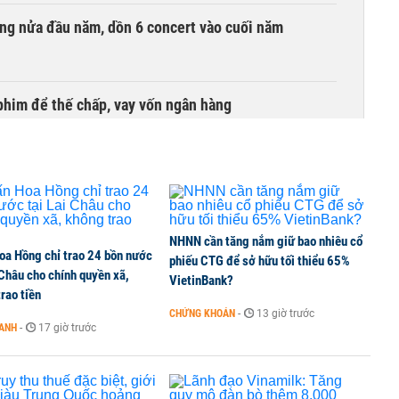
ồng nửa đầu năm, dồn 6 concert vào cuối năm
phim để thế chấp, vay vốn ngân hàng
ịnh phải nộp lại hơn 1.500 tỷ đồng
NHNN cần tăng nắm giữ bao nhiêu cổ
oa Hồng chỉ trao 24 bồn nước
bỗng dưng ‘biến mất’, một công ty khác đã giải thể
phiếu CTG để sở hữu tối thiểu 65%
 Châu cho chính quyền xã,
VietinBank?
rao tiền
CHỨNG KHOÁN
-
13 giờ trước
OANH
-
17 giờ trước
 chấm dứt hoạt động