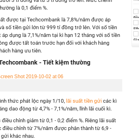
- dưới 3 tỉ đồng và từ 3 tỉ đồng trở lên. Mức chênh
thường là 0,1 điểm %.
nhất được tại Techcombank là 7,8%/năm được áp
à số tiền gửi lớn từ 999 tỉ đồng trở lên. Với số tiền
t áp dụng là 7,1%/năm tại kì hạn 12 tháng với số tiền
không được tất toán trước hạn đối với khách hàng
hách hàng ưu tiên.
 Techcombank - Tiết kiệm thường
hình thức phát lộc ngày 1/10,
lãi suất tiền gửi
các kì
ng dao động từ 4,7% - 7,1%/năm, lĩnh lãi cuối kì.
 điều chỉnh giảm từ 0,1 - 0,2 điểm %. Riêng lãi suất
c điều chỉnh từ 7%/năm được phân thành từ 6,9 -
gửi khác nhau.