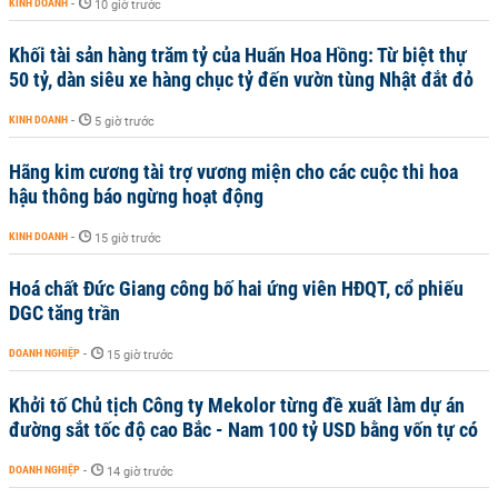
KINH DOANH
-
10 giờ trước
Khối tài sản hàng trăm tỷ của Huấn Hoa Hồng: Từ biệt thự
50 tỷ, dàn siêu xe hàng chục tỷ đến vườn tùng Nhật đắt đỏ
KINH DOANH
-
5 giờ trước
Hãng kim cương tài trợ vương miện cho các cuộc thi hoa
hậu thông báo ngừng hoạt động
KINH DOANH
-
15 giờ trước
Hoá chất Đức Giang công bố hai ứng viên HĐQT, cổ phiếu
DGC tăng trần
DOANH NGHIỆP
-
15 giờ trước
Khởi tố Chủ tịch Công ty Mekolor từng đề xuất làm dự án
đường sắt tốc độ cao Bắc - Nam 100 tỷ USD bằng vốn tự có
DOANH NGHIỆP
-
14 giờ trước