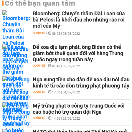
Có thể bạn quan tâm
Bloomberg: Chuyến thăm Đài Loan của
bà Pelosi là khởi đầu cho những rắc rối
mới của Mỹ
QUỐC TẾ
-
08:03 | 03/08/2022
Để xoa dịu lạm phát, ông Biden có thể
giảm bớt thuế quan đối với hàng Trung
Quốc ngay trong tuần này
QUỐC TẾ
-
07:40 | 05/07/2022
Nga vung tiền cho dân để xoa dịu nỗi đau
kinh tế từ các đòn trừng phạt phương Tây
QUỐC TẾ
-
17:00 | 04/07/2022
Mỹ trừng phạt 5 công ty Trung Quốc với
cáo buộc hỗ trợ quân đội Nga
QUỐC TẾ
-
14:56 | 29/06/2022
NATO đạt thỏa thuận với Thổ Nhĩ Kỳ, mở