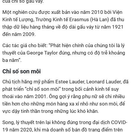
của chỉ số gấu váy.
Một nghiên cứu được xuất bản vào năm 2010 bởi Viện
Kinh tế Lượng, Trường Kinh tế Erasmus (Hà Lan) đã thu
thập dữ liệu hàng tháng về độ dài gấu váy từ năm 1921
đến năm 2009.
Các tác giả cho biết: “Phát hiện chính của chúng tôi là lý
thuyết của George Taylor đúng, nhưng có độ trễ khoảng
ba năm”.
Chỉ số son môi
Chủ tịch hãng mỹ phẩm Estee Lauder, Leonard Lauder, đã
phát triển “chỉ số son môi” trong bối cảnh kinh tế suy
thoái vào năm 2001. Ông gợi ý rằng phụ nữ sẽ chi nhiều
tiền hơn cho những món hàng xa xỉ nhỏ như son môi, để
vực dậy tinh thần trong những lúc khó khăn.
Song, lý thuyết trên lại không đúng trong đại dịch COVID-
19 năm 2020, khi mà doanh số bán đồ trang điểm trên