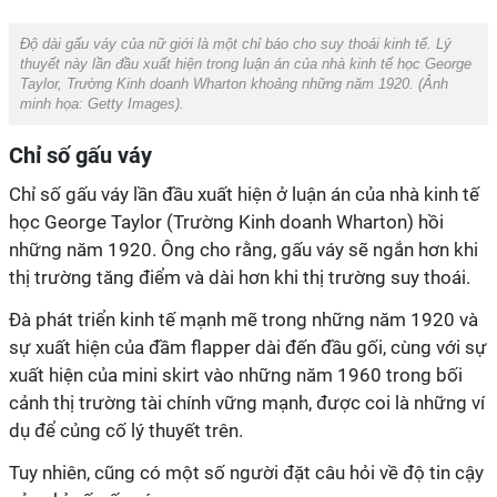
Độ dài gấu váy của nữ giới là một chỉ báo cho suy thoái kinh tế. Lý
thuyết này lần đầu xuất hiện trong luận án của nhà kinh tế học George
Taylor, Trường Kinh doanh Wharton khoảng những năm 1920. (Ảnh
minh họa:
Getty Images
).
Chỉ số gấu váy
Chỉ số gấu váy lần đầu xuất hiện ở luận án của nhà kinh tế
học George Taylor (Trường Kinh doanh Wharton) hồi
những năm 1920. Ông cho rằng, gấu váy sẽ ngắn hơn khi
thị trường tăng điểm và dài hơn khi thị trường suy thoái.
Đà phát triển kinh tế mạnh mẽ trong những năm 1920 và
sự xuất hiện của đầm flapper dài đến đầu gối, cùng với sự
xuất hiện của mini skirt vào những năm 1960 trong bối
cảnh thị trường tài chính vững mạnh, được coi là những ví
dụ để củng cố lý thuyết trên.
Tuy nhiên, cũng có một số người đặt câu hỏi về độ tin cậy