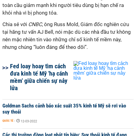
toàn cầu giảm mạnh khi người tiêu dùng bị hạn chế ra
khỏi nhà vì bị phong tỏa.
Chia sẻ với
CNBC
, ông Russ Mold, Giám đốc nghiên cứu
tại hãng tư vấn AJ Bell, nói mặc dù các nhà đầu tư không
nên mặc nhiên tin vào những chỉ số kinh tế mềm này,
nhưng chúng “luôn đáng để theo dõi”.
Fed loay hoay tìm cách
đưa kinh tế Mỹ 'hạ cánh
mềm' giữa chiến sự nảy
lửa
Goldman Sachs cảnh báo xác suất 35% kinh tế Mỹ sẽ rơi vào
suy thoái
QUỐC TẾ
-
12-03-2022
Các thị trường đồng loạt phát tín hiệu: Suy thoái kinh tế đang