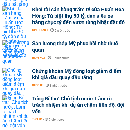
Khối tài sản hàng trăm tỷ của Huấn Hoa
Hồng: Từ biệt thự 50 tỷ, dàn siêu xe
hàng chục tỷ đến vườn tùng Nhật đắt đỏ
KINH DOANH
-
5 giờ trước
Sản lượng thép Mỹ phục hồi nhờ thuế
quan
HÀNG HÓA
-
1 phút trước
Chứng khoán Mỹ đồng loạt giảm điểm
khi giá dầu quay đầu tăng
QUỐC TẾ
-
1 phút trước
Tổng Bí thư, Chủ tịch nước: Làm rõ
trách nhiệm khi dự án chậm tiến độ, đội
vốn
THỜI SỰ
-
7 giờ trước