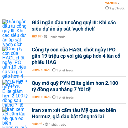
TÀI CHÍNH
-
9 giờ trước
Giải ngân đầu tư công quý III: Khi các
siêu dự án áp sát 'vạch đích'
THỜI SỰ
-
1 phút trước
Công ty con của HAGL chốt ngày IPO
gần 19 triệu cp với giá gấp hơn 4 lần cổ
phiếu HAG
CHỨNG KHOÁN
-
1 phút trước
Quy mô quỹ PYN Elite giảm hơn 2.100
tỷ đồng sau tháng 7 ‘tồi tệ’
CHỨNG KHOÁN
-
1 phút trước
Iran xem xét cấm tàu Mỹ qua eo biển
Hormuz, giá dầu bật tăng trở lại
QUỐC TẾ
-
1 phút trước