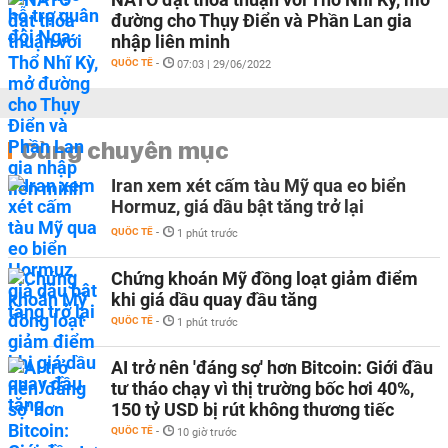
đường cho Thụy Điển và Phần Lan gia
nhập liên minh
QUỐC TẾ
-
07:03 | 29/06/2022
Cùng chuyên mục
Iran xem xét cấm tàu Mỹ qua eo biển
Hormuz, giá dầu bật tăng trở lại
QUỐC TẾ
-
1 phút trước
Chứng khoán Mỹ đồng loạt giảm điểm
khi giá dầu quay đầu tăng
QUỐC TẾ
-
1 phút trước
AI trở nên 'đáng sợ' hơn Bitcoin: Giới đầu
tư tháo chạy vì thị trường bốc hơi 40%,
150 tỷ USD bị rút không thương tiếc
QUỐC TẾ
-
10 giờ trước