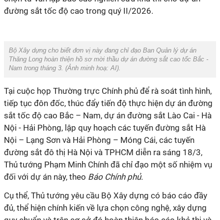
đường sắt tốc độ cao trong quý II/2026.
Bộ Xây dựng cho biết đơn vị này đang chỉ đạo Ban Quản lý dự án
Thăng Long hoàn thiện hồ sơ mời thầu dự án đường sắt cao tốc Bắc -
Nam trong tháng 3. (Ảnh minh hoạ:
AI
).
Tại cuộc họp Thường trực Chính phủ để rà soát tình hình,
tiếp tục đôn đốc, thúc đẩy tiến độ thực hiện dự án đường
sắt tốc độ cao Bắc – Nam, dự án đường sắt Lào Cai - Hà
Nội - Hải Phòng, lập quy hoạch các tuyến đường sắt Hà
Nội – Lạng Sơn và Hải Phòng – Móng Cái, các tuyến
đường sắt đô thị Hà Nội và TPHCM diễn ra sáng 18/3,
Thủ tướng Phạm Minh Chính đã chỉ đạo một số nhiệm vụ
đối với dự án này, theo
Báo Chính phủ.
Cụ thể, Thủ tướng yêu cầu Bộ Xây dựng có báo cáo đầy
đủ, thể hiện chính kiến về lựa chọn công nghệ, xây dựng