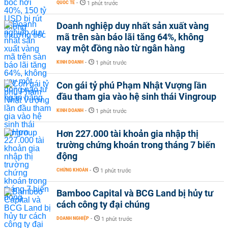
QUỐC TẾ
-
1 phút trước
Doanh nghiệp duy nhất sản xuất vàng
mã trên sàn báo lãi tăng 64%, không
vay một đồng nào từ ngân hàng
KINH DOANH
-
1 phút trước
Con gái tỷ phú Phạm Nhật Vượng lần
đầu tham gia vào hệ sinh thái Vingroup
KINH DOANH
-
1 phút trước
Hơn 227.000 tài khoản gia nhập thị
trường chứng khoán trong tháng 7 biến
động
CHỨNG KHOÁN
-
1 phút trước
Bamboo Capital và BCG Land bị hủy tư
cách công ty đại chúng
DOANH NGHIỆP
-
1 phút trước