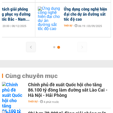
t tách giải phóng
Ứng dụng công nghệ hiện
ng phục vụ đường
đại cho dự án đường sắt
o tốc Bắc - Nam...
tốc độ cao
THỜI SỰ
-
20:00 | 08/12/2025
06:19 | 03/09/2025
Cùng chuyên mục
Chính phủ đề xuất Quốc hội cho tăng
86.100 tỷ đồng làm đường sắt Lào Cai -
Hà Nội - Hải Phòng
THỜI SỰ
-
4 phút trước