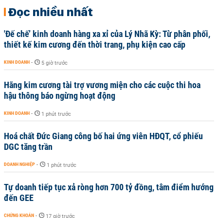
Đọc nhiều nhất
'Đế chế’ kinh doanh hàng xa xỉ của Lý Nhã Kỳ: Từ phân phối,
thiết kế kim cương đến thời trang, phụ kiện cao cấp
KINH DOANH
-
5 giờ trước
Hãng kim cương tài trợ vương miện cho các cuộc thi hoa
hậu thông báo ngừng hoạt động
KINH DOANH
-
1 phút trước
Hoá chất Đức Giang công bố hai ứng viên HĐQT, cổ phiếu
DGC tăng trần
DOANH NGHIỆP
-
1 phút trước
Tự doanh tiếp tục xả ròng hơn 700 tỷ đồng, tâm điểm hướng
đến GEE
CHỨNG KHOÁN
-
17 giờ trước