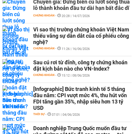
Chuyên gia: Đừng biến cú lướt sóng thua
lỗ thành khoản đầu tư dài hạn bất đắc dĩ
CHỨNG KHOÁN
-
20:28 | 14/07/2026
Vì sao thị trường chứng khoán Việt Nam
thiếu vắng sự dẫn dắt của cổ phiếu công
nghệ?
CHỨNG KHOÁN
-
11:26 | 16/06/2026
Sau cú rơi từ đỉnh, công ty chứng khoán
đặt kịch bản nào cho VN-Index?
CHỨNG KHOÁN
-
15:12 | 08/06/2026
[Infographic] Bức tranh kinh tế 5 tháng
đầu năm: CPI vượt mức 4%, thu hút vốn
FDI tăng gần 35%, nhập siêu hơn 13 tỷ
USD
THỜI SỰ
-
07:01 | 04/06/2026
Doanh nghiệp Trung Quốc muốn đầu tư