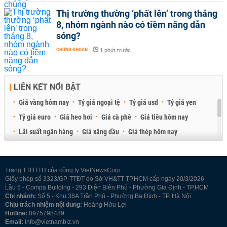
Thị trường thường ‘phất lên’ trong tháng
8, nhóm ngành nào có tiềm năng dẫn
sóng?
CHỨNG KHOÁN
-
1 phút trước
LIÊN KẾT NỔI BẬT
Giá vàng hôm nay
Tỷ giá ngoại tệ
Tỷ giá usd
Tỷ giá yen
Tỷ giá euro
Giá heo hơi
Giá cà phê
Giá tiêu hôm nay
Lãi suất ngân hàng
Giá xăng dầu
Giá thép hôm nay
Giá sầu riêng
Giá thịt heo
Giá gạo
Giá cao su
Best Retail Brokers
Diễn đàn đầu tư Việt Nam 2026
Trang TTĐTTH của công ty VietNewsCorp
Giấy phép số 3323/GP-TTĐT do Sở VH&TT TP.HCM cấp ngày 20/3/2026
Lầu 5 - Compa Building - 293 Điện Biên Phủ - Phường Gia Định - TP.HCM
Chi nhánh:
Số 5 - Khu 38A Trần Phú - Phường Ba Đình - TP. Hà Nội
Chịu trách nhiệm nội dung:
Hoàng Hữu Lợi
Hotline:
0975798489
Email:
info@vietnambiz.vn