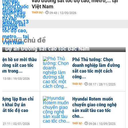
vào đường sắt tốc độ cao, metro,... tại
Việt Nam
THỜI SỰ
-
09:43 | 12/05/2026
Cùng chủ đề
Dự án Đường sắt cao tốc Bắc Nam
hiện hồ sơ mời thầu
Phó Thủ tướng: Chọn
đường sắt cao tốc
doanh nghiệp làm đường
Nam trong...
sắt cao tốc một cách
công...
13:58 | 19/03/2026
THỜI SỰ
-
08:17 | 28/11/2025
 dựng lập Ban chỉ
Hyundai Rotem muốn
iển khai Dự án
chuyển giao công nghệ
sắt tốc độ cao
sản xuất tàu cao tốc
cho...
THỜI SỰ
-
21:11 | 02/01/2026
09:06 | 10/09/2025