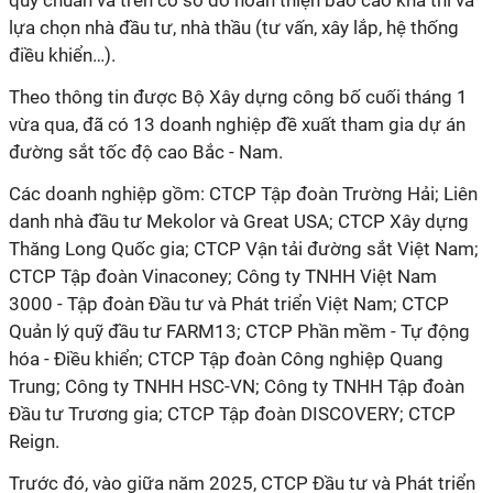
quy chuẩn và trên cơ sở đó hoàn thiện báo cáo khả thi và
lựa chọn nhà đầu tư, nhà thầu (tư vấn, xây lắp, hệ thống
điều khiển…).
Theo thông tin được Bộ Xây dựng công bố cuối tháng 1
vừa qua, đã có 13 doanh nghiệp đề xuất tham gia dự án
đường sắt tốc độ cao Bắc - Nam.
Các doanh nghiệp gồm: CTCP Tập đoàn Trường Hải; Liên
danh nhà đầu tư Mekolor và Great USA; CTCP Xây dựng
Thăng Long Quốc gia; CTCP Vận tải đường sắt Việt Nam;
CTCP Tập đoàn Vinaconey; Công ty TNHH Việt Nam
3000 - Tập đoàn Đầu tư và Phát triển Việt Nam; CTCP
Quản lý quỹ đầu tư FARM13; CTCP Phần mềm - Tự động
hóa - Điều khiển; CTCP Tập đoàn Công nghiệp Quang
Trung; Công ty TNHH HSC-VN; Công ty TNHH Tập đoàn
Đầu tư Trương gia; CTCP Tập đoàn DISCOVERY; CTCP
Reign.
Trước đó, vào giữa năm 2025, CTCP Đầu tư và Phát triển