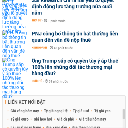
SSI Research chỉ ra hai yếu tố quyết
định động lực tăng trưởng nửa cuối
năm
THỜI SỰ
-
1 phút trước
PNJ công bố thông tin bất thường liên
quan đến vấn đề nộp thuế
KINH DOANH
-
43 phút trước
Ông Trump sắp có quyền tùy ý áp thuế
100% lên những đối tác thương mại
hàng đầu?
QUỐC TẾ
-
31 phút trước
LIÊN KẾT NỔI BẬT
Giá vàng hôm nay
Tỷ giá ngoại tệ
Tỷ giá usd
Tỷ giá yen
Tỷ giá euro
Giá heo hơi
Giá cà phê
Giá tiêu hôm nay
Lãi suất ngân hàng
Giá xăng dầu
Giá thép hôm nay