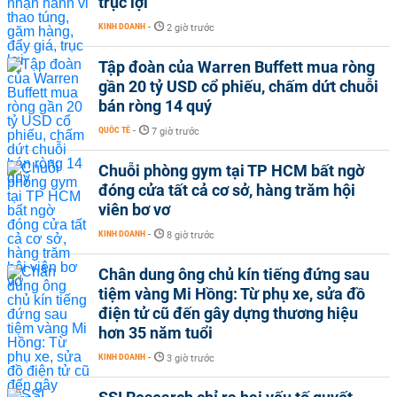
trục lợi
KINH DOANH
-
2 giờ trước
Tập đoàn của Warren Buffett mua ròng
gần 20 tỷ USD cổ phiếu, chấm dứt chuỗi
bán ròng 14 quý
QUỐC TẾ
-
7 giờ trước
Chuỗi phòng gym tại TP HCM bất ngờ
đóng cửa tất cả cơ sở, hàng trăm hội
viên bơ vơ
KINH DOANH
-
8 giờ trước
Chân dung ông chủ kín tiếng đứng sau
tiệm vàng Mi Hồng: Từ phụ xe, sửa đồ
điện tử cũ đến gây dựng thương hiệu
hơn 35 năm tuổi
KINH DOANH
-
3 giờ trước