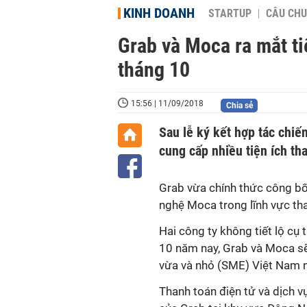
KINH DOANH
STARTUP
CÂU CHU
Grab và Moca ra mắt ti
tháng 10
15:56 | 11/09/2018
Chia sẻ
Sau lễ ký kết hợp tác chi
cung cấp nhiều tiện ích th
Grab vừa chính thức công bố 
nghệ Moca trong lĩnh vực th
Hai công ty không tiết lộ cụ
10 năm nay, Grab và Moca s
vừa và nhỏ (SME) Việt Nam nh
Thanh toán điện tử và dịch v