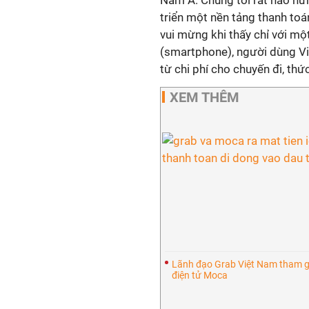
Nam Á. Chúng tôi rất hào hứ
triển một nền tảng thanh toá
vui mừng khi thấy chỉ với một
(smartphone), người dùng Vi
từ chi phí cho chuyến đi, thứ
XEM THÊM
Lãnh đạo Grab Việt Nam tham g
điện tử Moca