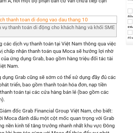
am Á, nơi một bộ phận dân cư vẫn chưa tiếp cận
h vụ thanh toán di động cho khách hàng và khối SME
 các dịch vụ thanh toán tại Việt Nam thông qua việc
 vị chấp nhận thanh toán qua Moca sẽ hưởng lợi nhờ
 của ứng dụng Grab, bao gồm hàng triệu đối tác tài
Việt Nam.
g dụng Grab cũng sẽ sớm có thể sử dụng đầy đủ các
hát triển, bao gồm thanh toán hóa đơn, nạp tiền
 thanh toán tại các cửa hàng bán lẻ (bao gồm các
n).
iám đốc Grab Financial Group Việt Nam, cho biết:
với Moca đánh dấu một cột mốc quan trọng với Grab
g nền kinh tế tăng trưởng nhanh nhất khu vực Đông