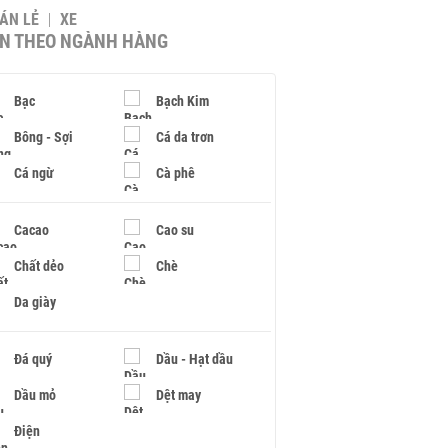
BÁN LẺ
XE
IN THEO NGÀNH HÀNG
Bạc
Bạch Kim
Bông - Sợi
Cá da trơn
Cá ngừ
Cà phê
Cacao
Cao su
Chất dẻo
Chè
Da giày
Đá quý
Dầu - Hạt dầu
Dầu mỏ
Dệt may
Điện