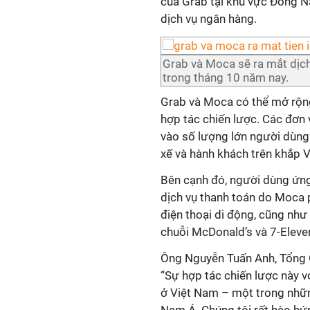
của Grab tại khu vực Đông N
dịch vụ ngân hàng.
Grab và Moca sẽ ra mắt dịc
trong tháng 10 năm nay.
Grab và Moca có thể mở rộng
hợp tác chiến lược. Các đơn
vào số lượng lớn người dùng
xế và hành khách trên khắp 
Bên cạnh đó, người dùng ứn
dịch vụ thanh toán do Moca p
điện thoại di động, cũng như
chuỗi McDonald’s và 7-Eleve
Ông Nguyễn Tuấn Anh, Tổng G
“Sự hợp tác chiến lược này 
ở Việt Nam – một trong nhữn