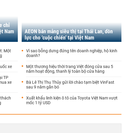
e chỉ
iệt Nam
AEON bán mảng siêu thị tại Thái Lan, dồn
lực cho ‘cuộc chiến’ tại Việt Nam
ệt: Một
Vì sao bỗng dưng đứng tên doanh nghiệp, hộ kinh
ng
doanh?
cuốc xe
Một thương hiệu thời trang Việt đóng cửa sau 5
năm hoạt động, thanh lý toàn bộ cửa hàng
ại TP
 mua xe
Bà Lê Thị Thu Thủy gửi lời chào tạm biệt VinFast
sau 9 năm gắn bó
 thách
Xuất khẩu linh kiện ô tô của Toyota Việt Nam vượt
g
mốc 1 tỷ USD