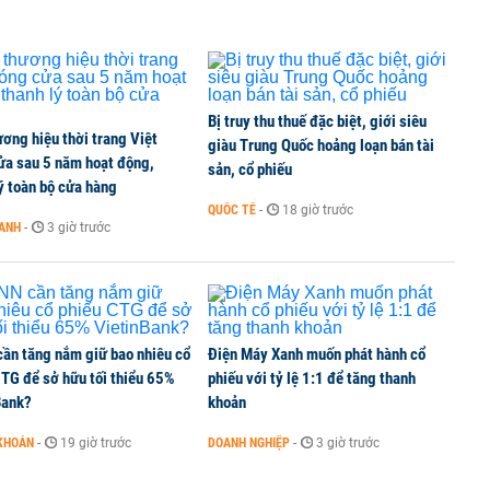
Bị truy thu thuế đặc biệt, giới siêu
ơng hiệu thời trang Việt
giàu Trung Quốc hoảng loạn bán tài
ửa sau 5 năm hoạt động,
sản, cổ phiếu
ý toàn bộ cửa hàng
QUỐC TẾ
-
18 giờ trước
OANH
-
3 giờ trước
ần tăng nắm giữ bao nhiêu cổ
Điện Máy Xanh muốn phát hành cổ
CTG để sở hữu tối thiểu 65%
phiếu với tỷ lệ 1:1 để tăng thanh
Bank?
khoản
KHOÁN
-
19 giờ trước
DOANH NGHIỆP
-
3 giờ trước