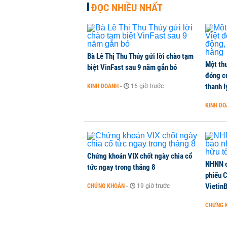
ĐỌC NHIỀU NHẤT
Bà Lê Thị Thu Thủy gửi lời chào tạm
Một thư
biệt VinFast sau 9 năm gắn bó
đóng c
thanh l
KINH DOANH
-
16 giờ trước
KINH D
Chứng khoán VIX chốt ngày chia cổ
NHNN c
tức ngay trong tháng 8
phiếu 
Vietin
CHỨNG KHOÁN
-
19 giờ trước
CHỨNG 