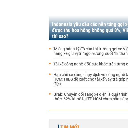
Indonesia yêu cầu các nền tảng gọi x
được thu hoa hồng không quá 8%, V
thì sao?
'Miếng bánh' tỷ đô của thị trường gọi xe Vi
hãng xe giữ vị trí 'ngôi vương' suốt 18 thá
Tài xế công nghệ 'đốt' sức khỏe trên từng 
Hạn chế xe xăng chạy dịch vụ công nghệ t
HCM: HIDS đề xuất cho tài xế vay trả góp
điện
Grab: Chuyển đổi sang xe điện là quá trình
thức, 62% tài xế tại TP HCM chưa sẵn sàn
TIN MỚI