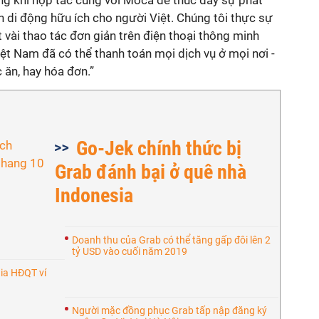
ng khi hợp tác cùng với Moca để thúc đẩy sự phát
n di động hữu ích cho người Việt. Chúng tôi thực sự
 vài thao tác đơn giản trên điện thoại thông minh
ệt Nam đã có thể thanh toán mọi dịch vụ ở mọi nơi -
c ăn, hay hóa đơn.”
Go-Jek chính thức bị
Grab đánh bại ở quê nhà
Indonesia
Doanh thu của Grab có thể tăng gấp đôi lên 2
tỷ USD vào cuối năm 2019
ia HĐQT ví
Người mặc đồng phục Grab tấp nập đăng ký