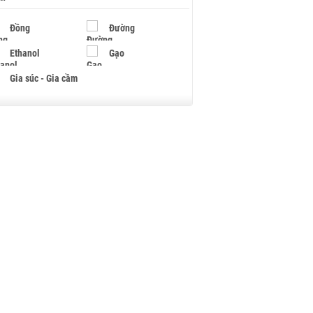
Đồng
Đường
Ethanol
Gạo
Gia súc - Gia cầm
Giấy
Gỗ
Hạt điều
Hồ tiêu - Hạt tiêu
Khí đốt
Kim loại khác
Mắc ca
Muối
Ngũ cốc
Nhựa - Hạt nhựa
Palladium
Phân bón