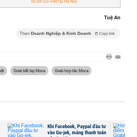
xe ôm Go-Viet tại Hà Nội
Tuệ An
Theo
Doanh Nghiệp & Kinh Doanh
Copy link
mặt
Grab bắt tay Moca
Grab hợp tác Moca
'
Khi Facebook, Paypal đầu tư
vào Go-jek, mảng thanh toán