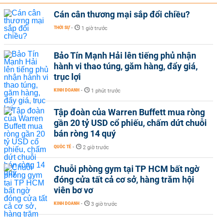
Cán cân thương mại sắp đổi chiều?
THỜI SỰ
-
1 giờ trước
Bảo Tín Mạnh Hải lên tiếng phủ nhận
hành vi thao túng, găm hàng, đẩy giá,
trục lợi
KINH DOANH
-
1 phút trước
Tập đoàn của Warren Buffett mua ròng
gần 20 tỷ USD cổ phiếu, chấm dứt chuỗi
bán ròng 14 quý
QUỐC TẾ
-
2 giờ trước
Chuỗi phòng gym tại TP HCM bất ngờ
đóng cửa tất cả cơ sở, hàng trăm hội
viên bơ vơ
KINH DOANH
-
3 giờ trước