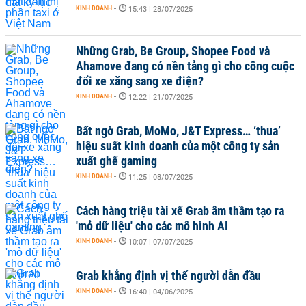
KINH DOANH
-
15:43 | 28/07/2025
Những Grab, Be Group, Shopee Food và
Ahamove đang có nền tảng gì cho công cuộc
đổi xe xăng sang xe điện?
KINH DOANH
-
12:22 | 21/07/2025
Bất ngờ Grab, MoMo, J&T Express… ‘thua’
hiệu suất kinh doanh của một công ty sản
xuất ghế gaming
KINH DOANH
-
11:25 | 08/07/2025
Cách hàng triệu tài xế Grab âm thầm tạo ra
'mỏ dữ liệu' cho các mô hình AI
KINH DOANH
-
10:07 | 07/07/2025
Grab khẳng định vị thế người dẫn đầu
KINH DOANH
-
16:40 | 04/06/2025