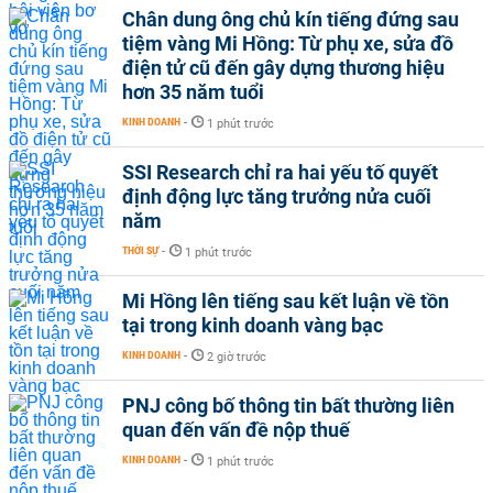
Chân dung ông chủ kín tiếng đứng sau
tiệm vàng Mi Hồng: Từ phụ xe, sửa đồ
điện tử cũ đến gây dựng thương hiệu
hơn 35 năm tuổi
KINH DOANH
-
1 phút trước
SSI Research chỉ ra hai yếu tố quyết
định động lực tăng trưởng nửa cuối
năm
THỜI SỰ
-
1 phút trước
Mi Hồng lên tiếng sau kết luận về tồn
tại trong kinh doanh vàng bạc
KINH DOANH
-
2 giờ trước
PNJ công bố thông tin bất thường liên
quan đến vấn đề nộp thuế
KINH DOANH
-
1 phút trước