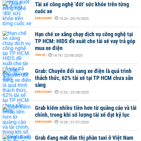
Tài xế công nghệ 'đốt' sức khỏe trên từng
cuốc xe
KINH DOANH
-
10:20 | 29/10/2025
Hạn chế xe xăng chạy dịch vụ công nghệ tại
TP HCM: HIDS đề xuất cho tài xế vay trả góp
mua xe điện
THỜI SỰ
-
14:18 | 22/08/2025
Grab: Chuyển đổi sang xe điện là quá trình
thách thức, 62% tài xế tại TP HCM chưa sẵn
sàng
KINH DOANH
-
12:52 | 22/08/2025
Grab kiếm nhiều tiền hơn từ quảng cáo và tài
chính, trong khi số lượng tài xế đạt kỷ lục
KINH DOANH
-
10:28 | 31/07/2025
Grab đang mất dần thị phần taxi ở Việt Nam