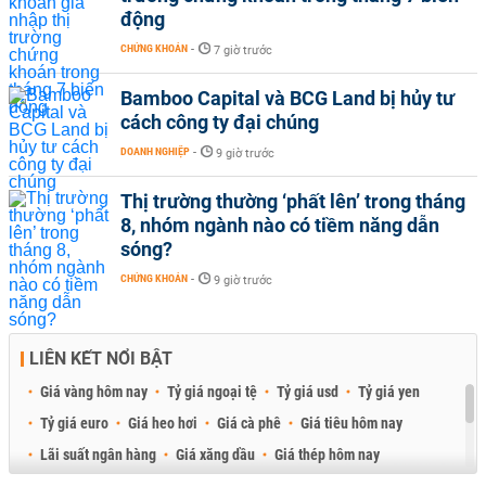
động
CHỨNG KHOÁN
-
7 giờ trước
Bamboo Capital và BCG Land bị hủy tư
cách công ty đại chúng
DOANH NGHIỆP
-
9 giờ trước
Thị trường thường ‘phất lên’ trong tháng
8, nhóm ngành nào có tiềm năng dẫn
sóng?
CHỨNG KHOÁN
-
9 giờ trước
LIÊN KẾT NỔI BẬT
Giá vàng hôm nay
Tỷ giá ngoại tệ
Tỷ giá usd
Tỷ giá yen
Tỷ giá euro
Giá heo hơi
Giá cà phê
Giá tiêu hôm nay
Lãi suất ngân hàng
Giá xăng dầu
Giá thép hôm nay
Giá sầu riêng
Giá thịt heo
Giá gạo
Giá cao su