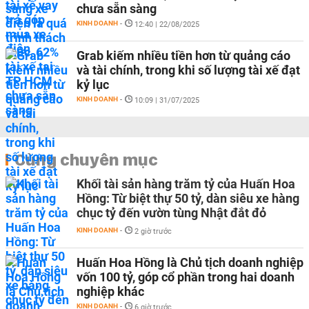
chưa sẵn sàng
KINH DOANH
-
12:40 | 22/08/2025
Grab kiếm nhiều tiền hơn từ quảng cáo
và tài chính, trong khi số lượng tài xế đạt
kỷ lục
KINH DOANH
-
10:09 | 31/07/2025
Cùng chuyên mục
Khối tài sản hàng trăm tỷ của Huấn Hoa
Hồng: Từ biệt thự 50 tỷ, dàn siêu xe hàng
chục tỷ đến vườn tùng Nhật đắt đỏ
KINH DOANH
-
2 giờ trước
Huấn Hoa Hồng là Chủ tịch doanh nghiệp
vốn 100 tỷ, góp cổ phần trong hai doanh
nghiệp khác
KINH DOANH
-
6 giờ trước