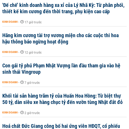
'Đế chế’ kinh doanh hàng xa xỉ của Lý Nhã Kỳ: Từ phân phối,
thiết kế kim cương đến thời trang, phụ kiện cao cấp
KINH DOANH
-
17 giờ trước
Hãng kim cương tài trợ vương miện cho các cuộc thi hoa
hậu thông báo ngừng hoạt động
KINH DOANH
-
12 giờ trước
Con gái tỷ phú Phạm Nhật Vượng lần đầu tham gia vào hệ
sinh thái Vingroup
KINH DOANH
-
7 giờ trước
Khối tài sản hàng trăm tỷ của Huấn Hoa Hồng: Từ biệt thự
50 tỷ, dàn siêu xe hàng chục tỷ đến vườn tùng Nhật đắt đỏ
KINH DOANH
-
2 giờ trước
Hoá chất Đức Giang công bố hai ứng viên HĐQT, cổ phiếu