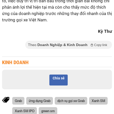
to, việc duy trì vị trí dẫn đầu trong thời gian dài không chỉ
phản ánh lợi thế hiện tại mà còn cho thấy mức độ thích
ứng của doanh nghiệp trước những thay đổi nhanh của thị
trường gọi xe Việt Nam.
Kỳ Thư
Theo
Doanh Nghiệp & Kinh Doanh
Copy link
KINH DOANH
Chia sẻ
Grab
ứng dụng Grab
dịch vụ gọi xe Grab
Xanh SM
Xanh SM IPO
green sm