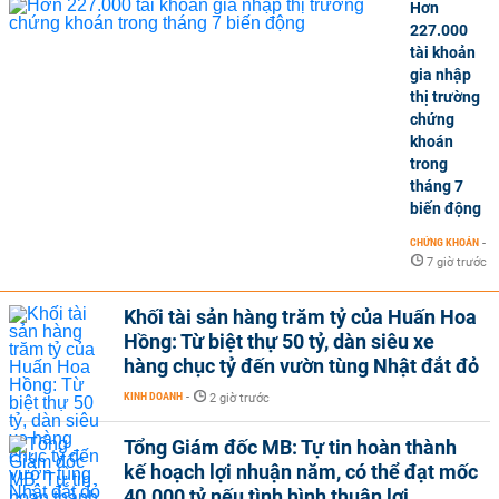
Hơn
227.000
tài khoản
gia nhập
thị trường
chứng
khoán
trong
tháng 7
biến động
CHỨNG KHOÁN
-
7 giờ trước
Khối tài sản hàng trăm tỷ của Huấn Hoa
Hồng: Từ biệt thự 50 tỷ, dàn siêu xe
hàng chục tỷ đến vườn tùng Nhật đắt đỏ
KINH DOANH
-
2 giờ trước
Tổng Giám đốc MB: Tự tin hoàn thành
kế hoạch lợi nhuận năm, có thể đạt mốc
40.000 tỷ nếu tình hình thuận lợi