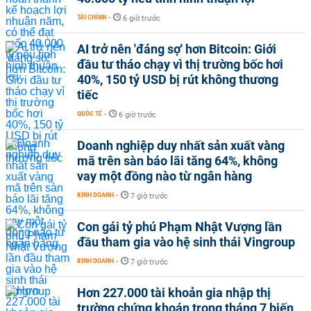
TÀI CHÍNH
-
6 giờ trước
AI trở nên 'đáng sợ' hơn Bitcoin: Giới
đầu tư tháo chạy vì thị trường bốc hơi
40%, 150 tỷ USD bị rút không thương
tiếc
QUỐC TẾ
-
6 giờ trước
Doanh nghiệp duy nhất sản xuất vàng
mã trên sàn báo lãi tăng 64%, không
vay một đồng nào từ ngân hàng
KINH DOANH
-
7 giờ trước
Con gái tỷ phú Phạm Nhật Vượng lần
đầu tham gia vào hệ sinh thái Vingroup
KINH DOANH
-
7 giờ trước
Hơn 227.000 tài khoản gia nhập thị
trường chứng khoán trong tháng 7 biến