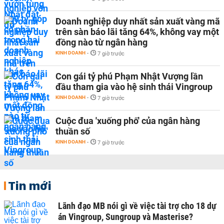
Doanh nghiệp duy nhất sản xuất vàng mã
trên sàn báo lãi tăng 64%, không vay một
đồng nào từ ngân hàng
KINH DOANH
-
7 giờ trước
Con gái tỷ phú Phạm Nhật Vượng lần
đầu tham gia vào hệ sinh thái Vingroup
KINH DOANH
-
7 giờ trước
Cuộc đua 'xuống phố' của ngân hàng
thuần số
KINH DOANH
-
7 giờ trước
Tin mới
Lãnh đạo MB nói gì về việc tài trợ cho 18 dự
án Vingroup, Sungroup và Masterise?