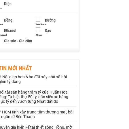
Điện
Đồng
Đường
Ethanol
Gạo
Gia súc - Gia cầm
Giấy
Gỗ
TIN MỚI NHẤT
Hạt điều
Hồ tiêu - Hạt tiêu
 Nội giao hơn 6 ha đất xây nhà xã hội
Khí đốt
ghìn tỷ đồng
hối tài sản hàng trăm tỷ của Huấn Hoa
Kim loại khác
Mắc ca
ng: Từ biệt thự 50 tỷ, dàn siêu xe hàng
hục tỷ đến vườn tùng Nhật đắt đỏ
Muối
Ngũ cốc
P HCM tính xây trung tâm thương mại, bãi
Nhựa - Hạt nhựa
e ngầm ở Bến Thành
uyên gia hiến kế tái thiết sông Hồng, mở