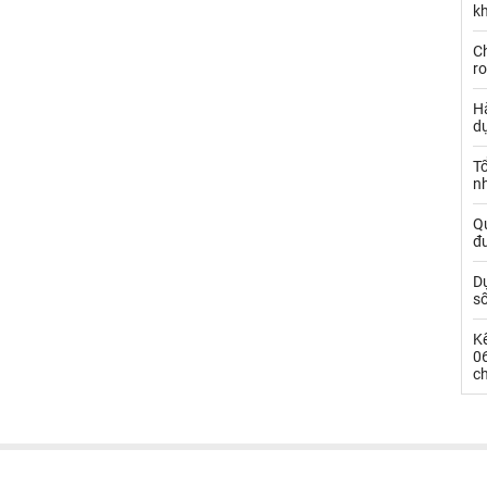
kh
Ch
ro
Hà
d
Tổ
nh
Qu
đ
Dự
s
Kế
0
c