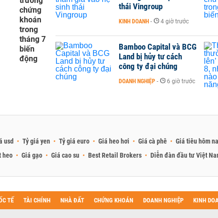
trường
thái Vingroup
chứng
khoán
KINH DOANH
-
4 giờ trước
trong
tháng 7
Bamboo Capital và BCG
biến
Land bị hủy tư cách
động
công ty đại chúng
DOANH NGHIỆP
-
6 giờ trước
á usd
Tỷ giá yen
Tỷ giá euro
Giá heo hơi
Giá cà phê
Giá tiêu hôm n
t heo
Giá gạo
Giá cao su
Best Retail Brokers
Diễn đàn đầu tư Việt N
ỐC TẾ
TÀI CHÍNH
NHÀ ĐẤT
CHỨNG KHOÁN
DOANH NGHIỆP
KINH DO