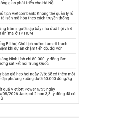
Palladium
Phân bón
ông gian phát triển cho Hà Nội
Rau - Củ -Quả
Sắt thép
ủ tịch Vietcombank: Không thể quản lý rủi
 tài sản mã hóa theo cách truyền thống
Sữa
ng trăm người sập bẫy nhà ở xã hội và 4
ự án 'ma' ở TP HCM
Than
Thức ăn chăn nuôi
ng Bí thư, Chủ tịch nước: Làm rõ trách
iệm khi dự án chậm tiến độ, đội vốn
Thủy hải sản khác
Tôm
ảng Ninh tính chi 80.000 tỷ đồng làm
Vàng
ường sắt kết nối Trung Quốc
 báo giá heo hơi ngày 7/8: Sẽ có thêm một
VLXD khác
Xăng dầu
ố địa phương xuống dưới 60.000 đồng/kg
Xi măng - Clynker
t quả Vietlott Power 6/55 ngày
6/08/2026 Jackpot 2 hơn 3,3 tỷ đồng đã có
hủ