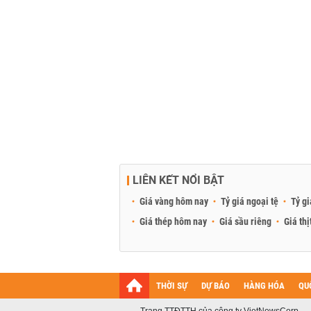
LIÊN KẾT NỔI BẬT
Giá vàng hôm nay
Tỷ giá ngoại tệ
Tỷ gi
Giá thép hôm nay
Giá sầu riêng
Giá thị
THỜI SỰ
DỰ BÁO
HÀNG HÓA
QU