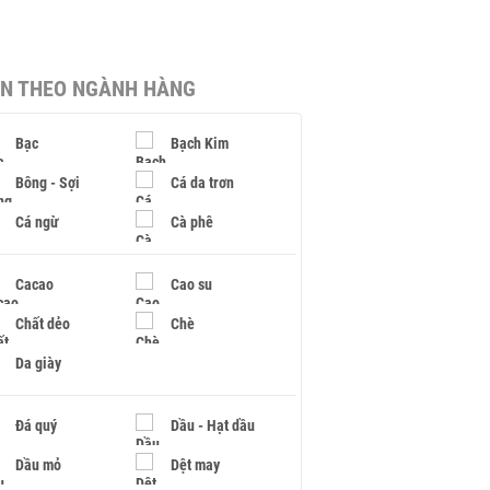
IN THEO NGÀNH HÀNG
Bạc
Bạch Kim
Bông - Sợi
Cá da trơn
Cá ngừ
Cà phê
Cacao
Cao su
Chất dẻo
Chè
Da giày
Đá quý
Dầu - Hạt dầu
Dầu mỏ
Dệt may