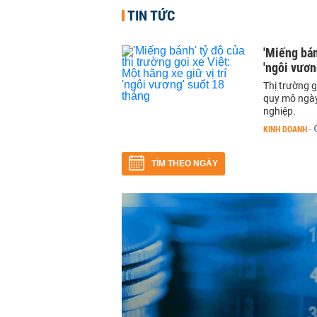
TIN TỨC
'Miếng bán
'ngôi vươn
Thị trường 
quy mô ngày
nghiệp.
KINH DOANH
-
TÌM THEO NGÀY