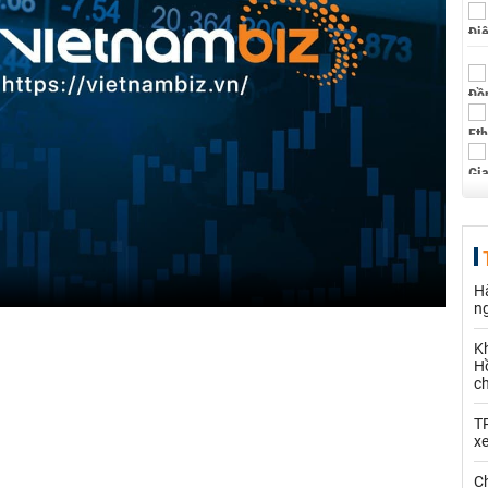
Hà
n
K
Hồ
c
T
x
Ch