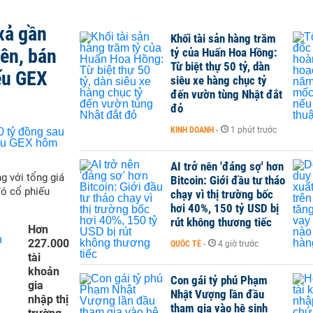
xả gần
Khối tài sản hàng trăm
iên, bán
tỷ của Huấn Hoa Hồng:
Từ biệt thự 50 tỷ, dàn
ếu GEX
siêu xe hàng chục tỷ
đến vườn tùng Nhật đắt
đỏ
KINH DOANH
-
1 phút trước
AI trở nên 'đáng sợ' hơn
g với tổng giá
Bitcoin: Giới đầu tư tháo
đó cổ phiếu
chạy vì thị trường bốc
hơi 40%, 150 tỷ USD bị
rút không thương tiếc
Hơn
227.000
QUỐC TẾ
-
4 giờ trước
tài
khoản
Con gái tỷ phú Phạm
gia
Nhật Vượng lần đầu
nhập thị
tham gia vào hệ sinh