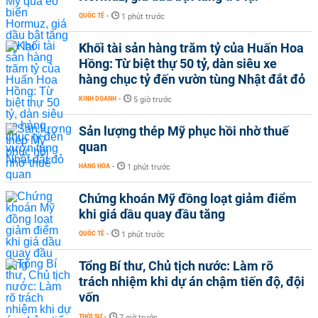
QUỐC TẾ
-
1 phút trước
Khối tài sản hàng trăm tỷ của Huấn Hoa
Hồng: Từ biệt thự 50 tỷ, dàn siêu xe
hàng chục tỷ đến vườn tùng Nhật đắt đỏ
KINH DOANH
-
5 giờ trước
Sản lượng thép Mỹ phục hồi nhờ thuế
quan
HÀNG HÓA
-
1 phút trước
Chứng khoán Mỹ đồng loạt giảm điểm
khi giá dầu quay đầu tăng
QUỐC TẾ
-
1 phút trước
Tổng Bí thư, Chủ tịch nước: Làm rõ
trách nhiệm khi dự án chậm tiến độ, đội
vốn
THỜI SỰ
-
7 giờ trước