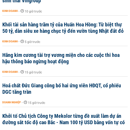
sinh thái Vingroup
KINH DOANH
-
10 giờ trước
Khối tài sản hàng trăm tỷ của Huấn Hoa Hồng: Từ biệt thự
50 tỷ, dàn siêu xe hàng chục tỷ đến vườn tùng Nhật đắt đỏ
KINH DOANH
-
5 giờ trước
Hãng kim cương tài trợ vương miện cho các cuộc thi hoa
hậu thông báo ngừng hoạt động
KINH DOANH
-
15 giờ trước
Hoá chất Đức Giang công bố hai ứng viên HĐQT, cổ phiếu
DGC tăng trần
DOANH NGHIỆP
-
15 giờ trước
Khởi tố Chủ tịch Công ty Mekolor từng đề xuất làm dự án
đường sắt tốc độ cao Bắc - Nam 100 tỷ USD bằng vốn tự có