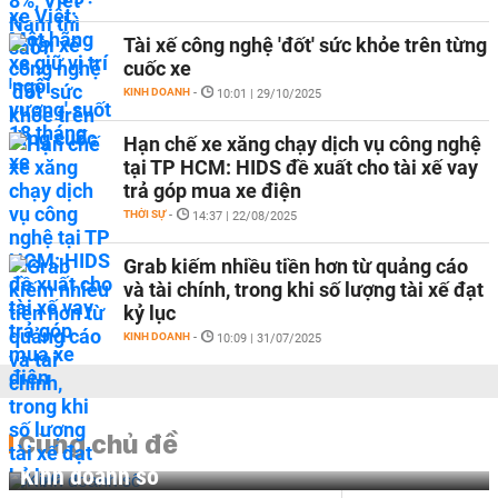
Tài xế công nghệ 'đốt' sức khỏe trên từng
cuốc xe
KINH DOANH
-
10:01 | 29/10/2025
Hạn chế xe xăng chạy dịch vụ công nghệ
tại TP HCM: HIDS đề xuất cho tài xế vay
trả góp mua xe điện
THỜI SỰ
-
14:37 | 22/08/2025
Grab kiếm nhiều tiền hơn từ quảng cáo
và tài chính, trong khi số lượng tài xế đạt
kỷ lục
KINH DOANH
-
10:09 | 31/07/2025
Cùng chủ đề
Kinh doanh số