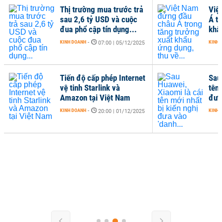
Thị trường mua trước trả
Việ
sau 2,6 tỷ USD và cuộc
Á t
đua phổ cập tín dụng...
khẩ
KINH DOANH
-
KINH 
07:00 | 05/12/2025
Tiến độ cấp phép Internet
Sau
vệ tinh Starlink và
tên 
Amazon tại Việt Nam
đưa
KINH DOANH
-
KINH 
20:00 | 01/12/2025