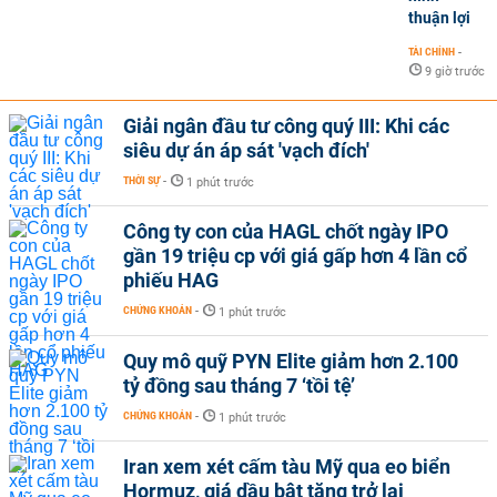
thuận lợi
TÀI CHÍNH
-
9 giờ trước
Giải ngân đầu tư công quý III: Khi các
siêu dự án áp sát 'vạch đích'
THỜI SỰ
-
1 phút trước
Công ty con của HAGL chốt ngày IPO
gần 19 triệu cp với giá gấp hơn 4 lần cổ
phiếu HAG
CHỨNG KHOÁN
-
1 phút trước
Quy mô quỹ PYN Elite giảm hơn 2.100
tỷ đồng sau tháng 7 ‘tồi tệ’
CHỨNG KHOÁN
-
1 phút trước
Iran xem xét cấm tàu Mỹ qua eo biển
Hormuz, giá dầu bật tăng trở lại