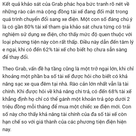
Kết quả khảo sát của Grab phác họa bức tranh rõ nét về
những rào cản mà cộng đồng tài xế đang đối mặt trong
quá trình chuyển đổi sang xe điện. Một con số đáng chú ý
là có gần 80% tài xế tham gia khảo sát chưa từng có trải
nghiệm sử dụng xe điện, cho thấy mức độ quen thuộc với
loại phương tiện này còn rất thấp. Điều này dẫn đến tâm lý
e ngại, khi có đến 62% tài xế cho biết họ chưa sẵn sàng
để thay đổi.
Theo Grab, vấn đề hạ tầng cũng là một trở ngại lớn, khi chỉ
khoảng một phần ba số tài xế được hỏi cho biết có khả
năng sạc xe qua đêm tại nhà. Rào cản lớn nhất vẫn là tài
chính. Khi được hỏi về khả năng chi trả, có đến 68% tài xế
khẳng định họ chỉ có thể gánh một khoản trả góp dưới 2
triệu đồng mỗi tháng để mua một chiếc xe điện mới. Con
số này cho thấy khả năng tài chính của đa số tài xế còn
hạn chế so với giá thành của các phương tiện điện hiện
nay.