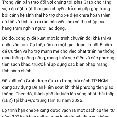
Trong văn bản trao đổi với chúng tôi, phía Grab cho rằng
việc áp đặt một thời gian chuyển đổi quá gấp gáp trong
bối cảnh hệ sinh thái hỗ trợ cho xe điện chưa hoàn thiện
có thể vô tình tạo ra rào cản việc làm và thu nhập của
hàng trăm nghìn người lao động.
Do đó, công ty đề xuất một lộ trình chuyển đổi khả thi và
nhân văn hơn. Cụ thể, cần có một giai đoạn ít nhất 5 năm
để ưu tiên và hỗ trợ mạnh mẽ cho việc phát triển hệ thống
giao thông công cộng, mạng lưới sạc điện và các phương
tiện sạch khác, trước khi áp dụng các biện pháp mang
tính hành chính.
Đề xuất của Grab được đưa ra trong bối cảnh TP HCM
đang xây dựng Đề án kiểm soát khí thải phương tiện giao
thông. Theo đó, thành phố dự kiến lập vùng phát thải thấp
(LEZ) tại khu vực trung tâm từ năm 2026.
Lộ trình hạn chế xe xăng được vạch ra một cách cụ thể: từ
năm 2026 sẽ hạn chế xe máy kinh doanh dịch vụ không