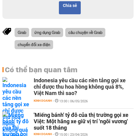
Chia sẻ
Grab
ứng dụng Grab
câu chuyện về Grab
chuyển đổi xe điện
Có thể bạn quan tâm
Indonesia yêu cầu các nền tảng gọi xe
chỉ được thu hoa hồng không quá 8%,
Việt Nam thì sao?
KINH DOANH
-
13:00 | 06/05/2026
'Miếng bánh' tỷ đô của thị trường gọi xe
Việt: Một hãng xe giữ vị trí 'ngôi vương'
suốt 18 tháng
KINH DOANH
-
15:00 | 23/04/2026