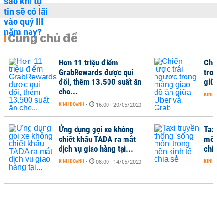
Cùng chủ đề
Hơn 11 triệu điểm
Chi
GrabRewards được qui
tro
đổi, thêm 13.500 suất ăn
giữ
cho...
KINH 
KINH DOANH
-
16:00 | 20/05/2020
Ứng dụng gọi xe không
Tax
chiết khấu TADA ra mắt
mòn'
dịch vụ giao hàng tại...
chi
KINH DOANH
-
KINH 
08:00 | 14/05/2020