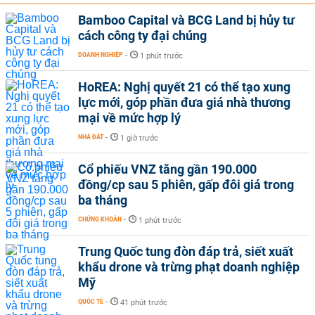
Bamboo Capital và BCG Land bị hủy tư
cách công ty đại chúng
DOANH NGHIỆP
-
1 phút trước
HoREA: Nghị quyết 21 có thể tạo xung
lực mới, góp phần đưa giá nhà thương
mại về mức hợp lý
NHÀ ĐẤT
-
1 giờ trước
Cổ phiếu VNZ tăng gần 190.000
đồng/cp sau 5 phiên, gấp đôi giá trong
ba tháng
CHỨNG KHOÁN
-
1 phút trước
Trung Quốc tung đòn đáp trả, siết xuất
khẩu drone và trừng phạt doanh nghiệp
Mỹ
QUỐC TẾ
-
41 phút trước