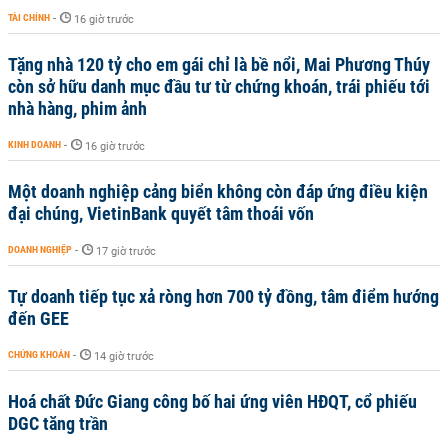
TÀI CHÍNH
-
16 giờ trước
Tặng nhà 120 tỷ cho em gái chỉ là bề nổi, Mai Phương Thúy
còn sở hữu danh mục đầu tư từ chứng khoán, trái phiếu tới
nhà hàng, phim ảnh
KINH DOANH
-
16 giờ trước
Một doanh nghiệp cảng biển không còn đáp ứng điều kiện
đại chúng, VietinBank quyết tâm thoái vốn
DOANH NGHIỆP
-
17 giờ trước
Tự doanh tiếp tục xả ròng hơn 700 tỷ đồng, tâm điểm hướng
đến GEE
CHỨNG KHOÁN
-
14 giờ trước
Hoá chất Đức Giang công bố hai ứng viên HĐQT, cổ phiếu
DGC tăng trần