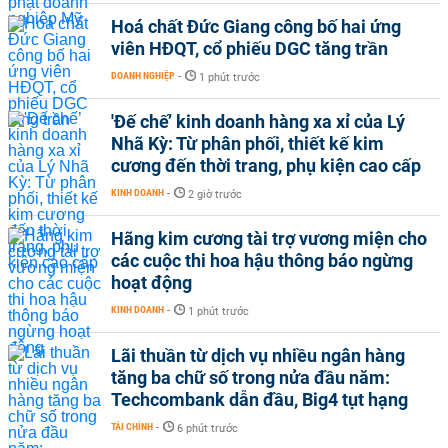
Hoá chất Đức Giang công bố hai ứng
viên HĐQT, cổ phiếu DGC tăng trần
DOANH NGHIỆP
-
1 phút trước
'Đế chế’ kinh doanh hàng xa xỉ của Lý
Nhã Kỳ: Từ phân phối, thiết kế kim
cương đến thời trang, phụ kiện cao cấp
KINH DOANH
-
2 giờ trước
Hãng kim cương tài trợ vương miện cho
các cuộc thi hoa hậu thông báo ngừng
hoạt động
KINH DOANH
-
1 phút trước
Lãi thuần từ dịch vụ nhiều ngân hàng
tăng ba chữ số trong nửa đầu năm:
Techcombank dẫn đầu, Big4 tụt hạng
TÀI CHÍNH
-
6 phút trước