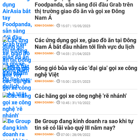
Foodpanda, sẵn sàng đối đầu Grab trên
thị trường giao đồ ăn và gọi xe Đông
Nam Á
KINH DOANH
-
15:07 | 15/05/2023
Các ứng dụng gọi xe, giao đồ ăn tại Đông
Nam Á bắt đầu nhắm tới lĩnh vực du lịch
KINH DOANH
-
14:03 | 21/04/2023
Sóng gió bủa vây các 'đại gia' gọi xe công
nghệ Việt
KINH DOANH
-
15:00 | 23/01/2023
Các hãng gọi xe công nghệ 'rẽ nhánh'
KINH DOANH
-
10:45 | 31/10/2022
Be Group đang kinh doanh ra sao khi tự
tin sẽ có lãi vào quý III năm nay?
KINH DOANH
-
07:00 | 28/09/2022