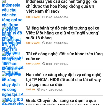
Indonesia yêu cầu các nền tảng gọi xe
chỉ được thu hoa hồng không quá 8%,
Việt Nam thì sao?
KINH DOANH
-
13:00 | 06/05/2026
'Miếng bánh' tỷ đô của thị trường gọi xe
Việt: Một hãng xe giữ vị trí 'ngôi vương'
suốt 18 tháng
KINH DOANH
-
15:00 | 23/04/2026
Tài xế công nghệ 'đốt' sức khỏe trên từng
cuốc xe
KINH DOANH
-
10:01 | 29/10/2025
Hạn chế xe xăng chạy dịch vụ công nghệ
tại TP HCM: HIDS đề xuất cho tài xế vay
trả góp mua xe điện
THỜI SỰ
-
14:37 | 22/08/2025
Grab: Chuyển đổi sang xe điện là quá