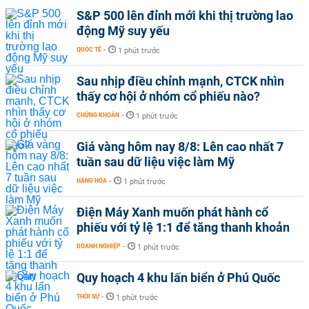
S&P 500 lên đỉnh mới khi thị trường lao
động Mỹ suy yếu
QUỐC TẾ
-
1 phút trước
Sau nhịp điều chỉnh mạnh, CTCK nhìn
thấy cơ hội ở nhóm cổ phiếu nào?
CHỨNG KHOÁN
-
1 phút trước
Giá vàng hôm nay 8/8: Lên cao nhất 7
tuần sau dữ liệu việc làm Mỹ
HÀNG HÓA
-
1 phút trước
Điện Máy Xanh muốn phát hành cổ
phiếu với tỷ lệ 1:1 để tăng thanh khoản
DOANH NGHIỆP
-
1 phút trước
Quy hoạch 4 khu lấn biển ở Phú Quốc
THỜI SỰ
-
1 phút trước