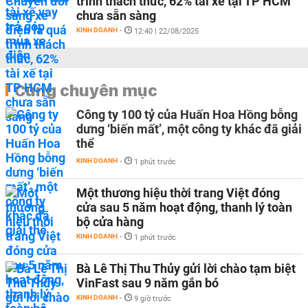
trình thách thức, 62% tài xế tại TP HCM
chưa sẵn sàng
KINH DOANH
-
12:40 | 22/08/2025
Cùng chuyên mục
Công ty 100 tỷ của Huấn Hoa Hồng bỗng
dưng ‘biến mất’, một công ty khác đã giải
thể
KINH DOANH
-
1 phút trước
Một thương hiệu thời trang Việt đóng
cửa sau 5 năm hoạt động, thanh lý toàn
bộ cửa hàng
KINH DOANH
-
1 phút trước
Bà Lê Thị Thu Thủy gửi lời chào tạm biệt
VinFast sau 9 năm gắn bó
KINH DOANH
-
9 giờ trước