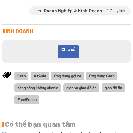
Theo
Doanh Nghiệp & Kinh Doanh
Copy link
KINH DOANH
Chia sẻ
Grab
AirAsia
ứng dụng gọi xe
ứng dụng Grab
hãng hàng không airasia
dịch vụ giao đồ ăn
giao đồ ăn
FoodPanda
Có thể bạn quan tâm