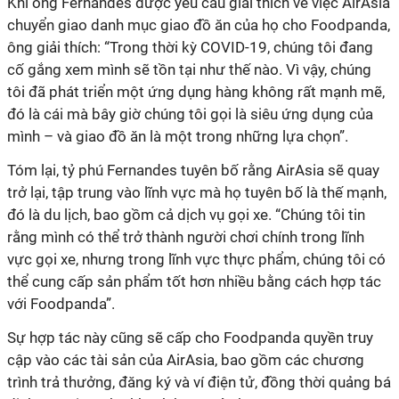
Khi ông Fernandes được yêu cầu giải thích về việc AirAsia
chuyển giao danh mục giao đồ ăn của họ cho Foodpanda,
ông giải thích: “Trong thời kỳ COVID-19, chúng tôi đang
cố gắng xem mình sẽ tồn tại như thế nào. Vì vậy, chúng
tôi đã phát triển một ứng dụng hàng không rất mạnh mẽ,
đó là cái mà bây giờ chúng tôi gọi là siêu ứng dụng của
mình – và giao đồ ăn là một trong những lựa chọn”.
Tóm lại, tỷ phú Fernandes tuyên bố rằng AirAsia sẽ quay
trở lại, tập trung vào lĩnh vực mà họ tuyên bố là thế mạnh,
đó là du lịch, bao gồm cả dịch vụ gọi xe. “Chúng tôi tin
rằng mình có thể trở thành người chơi chính trong lĩnh
vực gọi xe, nhưng trong lĩnh vực thực phẩm, chúng tôi có
thể cung cấp sản phẩm tốt hơn nhiều bằng cách hợp tác
với Foodpanda”.
Sự hợp tác này cũng sẽ cấp cho Foodpanda quyền truy
cập vào các tài sản của AirAsia, bao gồm các chương
trình trả thưởng, đăng ký và ví điện tử, đồng thời quảng bá