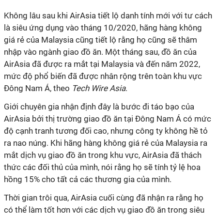
Không lâu sau khi AirAsia tiết lộ danh tính mới với tư cách
là siêu ứng dụng vào tháng 10/2020, hãng hàng không
giá rẻ của Malaysia cũng tiết lộ rằng họ cũng sẽ thâm
nhập vào ngành giao đồ ăn. Một tháng sau, đồ ăn của
AirAsia đã được ra mắt tại Malaysia và đến năm 2022,
mức độ phổ biến đã được nhân rộng trên toàn khu vực
Đông Nam Á, theo
Tech Wire Asia
.
Giới chuyên gia nhận định đây là bước đi táo bạo của
AirAsia bởi thị trường giao đồ ăn tại Đông Nam Á có mức
độ cạnh tranh tương đối cao, nhưng công ty không hề tỏ
ra nao núng. Khi hãng hàng không giá rẻ của Malaysia ra
mắt dịch vụ giao đồ ăn trong khu vực, AirAsia đã thách
thức các đối thủ của mình, nói rằng họ sẽ tính tỷ lệ hoa
hồng 15% cho tất cả các thương gia của mình.
Thời gian trôi qua, AirAsia cuối cùng đã nhận ra rằng họ
có thể làm tốt hơn với các dịch vụ giao đồ ăn trong siêu