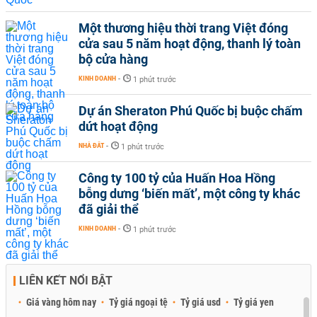
Một thương hiệu thời trang Việt đóng
cửa sau 5 năm hoạt động, thanh lý toàn
bộ cửa hàng
KINH DOANH
-
1 phút trước
Dự án Sheraton Phú Quốc bị buộc chấm
dứt hoạt động
NHÀ ĐẤT
-
1 phút trước
Công ty 100 tỷ của Huấn Hoa Hồng
bỗng dưng ‘biến mất’, một công ty khác
đã giải thể
KINH DOANH
-
1 phút trước
LIÊN KẾT NỔI BẬT
Giá vàng hôm nay
Tỷ giá ngoại tệ
Tỷ giá usd
Tỷ giá yen